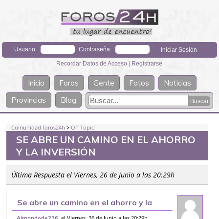
Usuario:
Contraseña:
Recordar Datos de Acceso
|
Registrarse
Inicio
Foros
Gente
Fotos
Noticias
Provincias
Blog
Comunidad foros24h
>
Off Topic
SE ABRE UN CAMINO EN EL AHORRO
Y LA INVERSIÓN
Última Respuesta el Viernes, 26 de Junio a las 20:29h
Se abre un camino en el ahorro y la
inversión
, el Viernes, 26 de Junio a las 20:29h
Almandode236