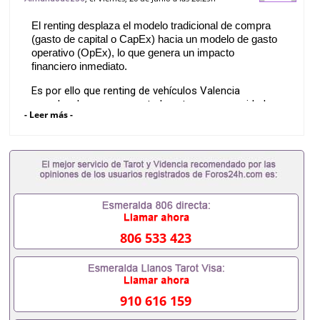
El renting desplaza el modelo tradicional de compra 
(gasto de capital o CapEx) hacia un modelo de gasto 
operativo (OpEx), lo que genera un impacto 
financiero inmediato.
Es por ello que
renting de vehículos Valencia
resuelve de manera acertada esta gran necesidad.
- Leer más -
Aplica para esta ciudad y para todas las ciudades del
país, pues cuentan con una gran cobertura con
todas las opciones que sean necesarias.
806 533 423
910 616 159