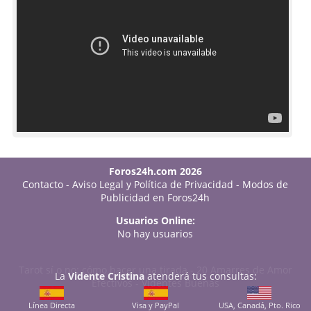
Foros24h.com 2026
Contacto
-
Aviso Legal y Política de Privacidad
-
Modos de
Publicidad en Foros24h
Usuarios Online:
No hay usuarios
Tarot sí o no: cómo hacer una tirada
-
20 Amarres de Amor
La
Vidente Cristina
atenderá tus consultas:
Efectivos
-
Videntes Buenas
Línea Directa
Visa y PayPal
USA, Canadá, Pto. Rico