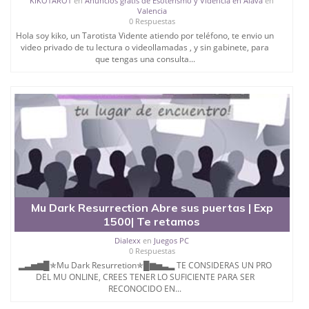
KIKOTAROT
en
Anuncios gratis de Esoterismo y Videncia en Álava
en
Valencia
0 Respuestas
Hola soy kiko, un Tarotista Vidente atiendo por teléfono, te envio un
video privado de tu lectura o videollamadas , y sin gabinete, para
que tengas una consulta...
Mu Dark Resurrection Abre sus puertas | Exp
1500| Te retamos
Dialexx
en
Juegos PC
0 Respuestas
▂▃▅▆█✯Mu Dark Resurretion✯█▆▅▃▂ TE CONSIDERAS UN PRO
DEL MU ONLINE, CREES TENER LO SUFICIENTE PARA SER
RECONOCIDO EN...