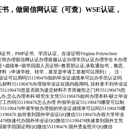
|做文凭证书，做留信网认证（可查）WSE认证，
，PMP证书、学历认证、在读证明Virginia Polytechnic
认证办理留学归国证明办理留信网认证办理留服认证办理学历认证办理学生卡办理
+成绩单+留学回国人员证明+教育部认证,录取通知书，雅思。
材料（申请学校、转学，甚至是申请工签都可以用到）。 注：
以用吗551190476假的毕业证成绩单可以办学历认证吗
什么材料551190476办理假毕业证在国内能用吗, 挂科拿不到毕业证
90476您是否因为递交材料不齐而被拒之门外551190476您
怎么办理本科/研究生文凭551190476如何办理本科/硕士毕业
工作吗551190476怎么办理 外假毕业证551190476哪里可以制
51190476申请学校办理假的毕业证成绩单可以吗551190476哪
190476 如何拿到国外毕业证QQ微信551190476办假大学毕业
90476快速代办国外毕业证QQ微信551190476快速拿到国外文凭
6法国留学回国证明QQ微信551190476 国外烫金照片QQ微信