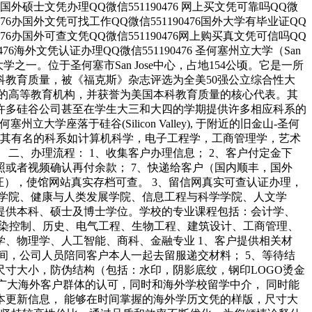
476国外硕士文凭办理QQ微信551190476 网上买文凭可靠吗QQ微
0476办国外文凭可找工作QQ微信551190476国外大学有毕业证QQ
0476办国外可查文凭QQ微信551190476网上购买真文凭可信吗QQ
476海外文凭认证办理QQ微信551190476 圣何塞州立大学（San
公立大学之一。位于圣何塞市San Jose中心，占地154公顷。它是一所
教育质量，被《福克斯》杂志评选为全美50强公立综合性大
的高等教育机构，并获誉为美国本科教育质量的核心代表。其
许多硅谷公司甚至在学生大三和大四的学期提供许多相应科系的
座落于硅谷(Silicon Valley), 于附近的旧金山-圣何
读。其有名的科系如计算机科学，电子工程学，工商管理学，艺术
二、办理流程： 1、收集客户办理信息； 2、客户付定金下
拍照或者视频确认再付余款； 7、快递给客户（国内顺丰，国外
证），使馆网站真实存档可查。 3、留信网真实可查认证办理，
学院、健康与人类发展学院、信息工程与科学学院、人文学
提供本科、硕士及博士学位。学校的专业课程包括：会计学、
污染控制、历史、电气工程、生物工程、建筑设计、工商管理、
、物理学、人工智能、商科、金融专业 1、客户提供相关材
时间，公司人员陪同客户本人一起去留服递交材料； 5、等待结
尺寸大小，防伪结构（包括：水印，阴影底纹，钢印LOGO烫金
广大海外客户群体的认可，同时和海外学校留学中介， 同时能
更新信息， 能够在时间掌握的海外学历文凭的样版，尺寸大