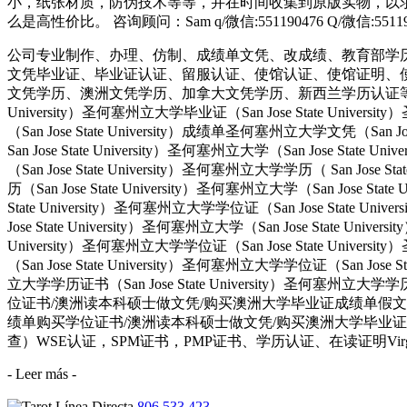
小，纸张材质，防伪技术等等，并在时间收集到原版实物，以求
么是高性价比。 咨询顾问：Sam q/微信:551190476 Q/微
公司专业制作、办理、仿制、成绩单文凭、改成绩、教育部学
文凭毕业证、毕业证认证、留服认证、使馆认证、使馆证明、
文凭学历、澳洲文凭学历、加拿大文凭学历、新西兰学历认证等q:551190476
University）圣何塞州立大学毕业证（San Jose State Univers
（San Jose State University）成绩单圣何塞州立大学文凭（San Jos
San Jose State University）圣何塞州立大学（San Jose Stat
（San Jose State University）圣何塞州立大学学历（ San Jose S
历（San Jose State University）圣何塞州立大学（San Jose Stat
State University）圣何塞州立大学学位证（San Jose State Uni
Jose State University）圣何塞州立大学（San Jose State Univ
University）圣何塞州立大学学位证（San Jose State Univers
（San Jose State University）圣何塞州立大学学位证（San Jose 
立大学学历证书（San Jose State University）圣何塞州立
位证书/澳洲读本科硕士做文凭/购买澳洲大学毕业证成绩单假文凭学历offie
绩单购买学位证书/澳洲读本科硕士做文凭/购买澳洲大学毕业证成绩单假
查）WSE认证，SPM证书，PMP证书、学历认证、在读证明Virginia Polytechni
- Leer más -
806 533 423