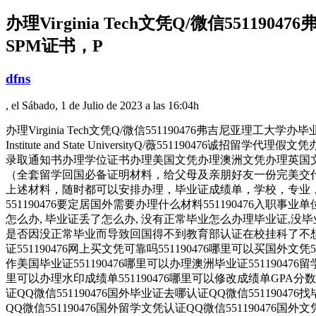
办理Virginia Tech文凭Q/微信55
SPM证书，P
dfns
, el Sábado, 1 de Julio de 2023 a las 16:04h
办理Virginia Tech文凭Q/微信551190476弗吉尼亚理工大学
Institute and State UniversityQ/薇55
录取通知书办理学位证书办理美国文凭办理澳洲文凭办理英国文
（全套留学回国必备证明材料，给父母及亲朋好友一份完美交代
上述材料，随时都可以安排办理，毕业证成绩单，学校，专业，学
551190476要定居国外需要办理什么材料551190476入职事
怎么办, 毕业证丢了怎么办, 没有正常毕业怎么办理毕业证,没毕业
是否因没正常毕业而导致回国得不到教育部认证在校挂科了不想读了,
证551190476网上买文凭可靠吗551190476哪里可以买国外文凭
作美国毕业证551190476哪里可以办理澳洲毕业证551190476
里可以办理水印成绩单551190476哪里可以修改成绩单GPA分数55
证QQ微信551190476国外毕业证去哪认证QQ微信55119047
QQ微信551190476国外留学文凭认证QQ微信551190476国外