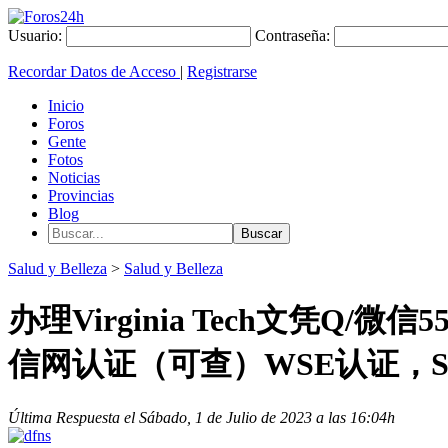
Usuario:
Contraseña:
Recordar Datos de Acceso
|
Registrarse
Inicio
Foros
Gente
Fotos
Noticias
Provincias
Blog
Salud y Belleza
>
Salud y Belleza
办理Virginia Tech文凭Q/
信网认证（可查）WSE认证，S
Última Respuesta el Sábado, 1 de Julio de 2023 a las 16:04h