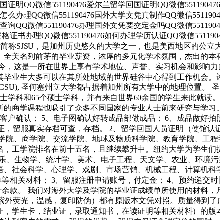
回国证明QQ微信551190476爱尔兰留学回国证明QQ微信551190
业证怎么办理QQ微信551190476国外大学文凭真制作QQ微信55119
编号查询QQ微信551190476办理国外文凭要交定金吗QQ微信55119
外资格证书办理QQ微信551190476如何办理学历认证QQ微信551190
）成立于1857年，简称SJSU，是加州历史悠久的大学之一，也是美西地区的
，全美名列前茅的毕业薪资，浓厚的多元化学术氛围，杰出的本科
至今，这是一所在世界上享有学术地位、声誉、实习机会和影响力
其毕业生大多可以在其所处地域的世界硅谷中心得到工作机会。
), 圣何塞州立大学都占据着加州所有大学中的地理位置。 圣何塞州立大学
学士学科和65个硕士学科，并有来自世界60余国的学生来此就
的商学课程也吸引了众多不同国家的专业人士前来研究与学习。 
给客户确认； 5、电子图确认好转成品部做成品； 6、成品做好
认证，留服真实存档可查，存档。 2、留学回国人员证明（使馆认
筑学院、商学院、交流学院、地球及物质科学院、教育学院、工程
名，工学院排名在前十五名，且继续攀升中。纽约大学为学生们
音乐、生物学、统计学、美术、电子工程、天文学、农业、环境
语、社会科学、心理学、戏剧、市场营销、机械工程、计算机科学
等相关材料； 3、留服注册申请账号，付定金； 4、预约递交
付余款。 我们对海外大学及学院的毕业证成绩单所使用的材料，
，紫外荧光，温感，复印防伪）都有原版本文凭对照。质量得到了
证，学生卡，结业证，录取通知书，在读证明等相关材料）的版本