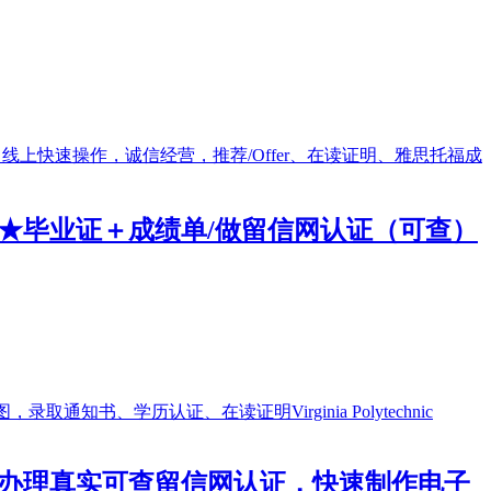
证】线上★毕业证＋成绩单/做留信网认证（可查）
证成绩单】/办理真实可查留信网认证，快速制作电子