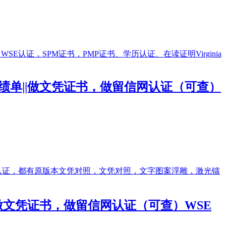
证||成绩单||做文凭证书，做留信网认证（可查）
绩单||做文凭证书，做留信网认证（可查）WSE