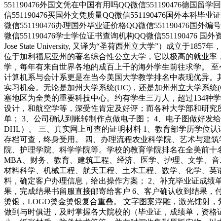
551190476外国文凭在中国有用吗QQ微信551190476德国留学
信551190476买国外文凭质量QQ微信551190476国外本科毕
微信551190476办理国外毕业证价格QQ微信551190476国外
微信551190476学士学位证书查询机构QQ微信551190476 国
Jose State University, 又译为“圣荷西州立大学”
位于加利福尼亚州的著名综合性公立大学，它以极高的就业率
学，每年有来自世界各地的成百上千的海外学生前往求学。 
计算机系与会计系更是在当今美国大学教学排名中表现优异。
实习机会。无论是加州大学系统(UC)，还是加州州立大学系统(CSU
塞地区为全美的重要科技中心。约有学生三万人，超过134种
设计，和航空学等，深受性肯定及好评；而各种大学部和研究所
单； 3、公司确认到账转制作点做电子图； 4、电子图做好发
DHL）。 三、真实网上可查的证明材料 1、教育部学历学位
存档可查，终身受用。 四、办理流程农业科学院、艺术与建
院、护理学院、科学学院等。学校的教育学院排名在全美前十
MBA、财务、教育、建筑工程、经济、医学、护理、文学、
材料科学、机械工程、航天工程、土木工程、数学、化学、英
料，确定客户办理信息，给出操作方案； 2、补充毕业证成绩单
果，完成结果书留服直接邮寄给客户 6、客户确认收到结果，
烫银，LOGO烫金烫银复合重叠。 文字图案浮雕，激光镭射
做到与时俱进，及时掌握各大院校的（毕业证，成绩单，资格