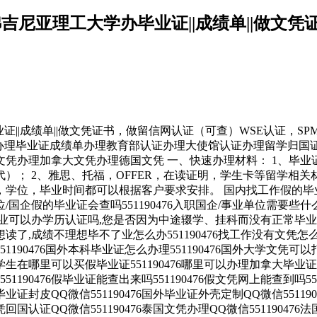
1190476弗吉尼亚理工大学办毕业证||成绩单|
办毕业证||成绩单||做文凭证书，做留信网认证（可查）WSE认证，SPM证书
1190476诚招留学代理假文凭办理毕业证成绩单办理教育部认证办理大使馆
凭办理加拿大文凭办理德国文凭 一、快速办理材料： 1、毕业证
）； 2、雅思、托福，OFFER，在读证明，学生卡等留学相关
位，毕业时间都可以根据客户要求安排。 国内找工作假的毕业证可
业单位/国企假的毕业证会查吗551190476入职国企/事业单位需要些
可以办学历认证吗,您是否因为中途辍学、挂科而没有正常毕业5511
成绩不理想毕不了业怎么办551190476找工作没有文凭怎么办,
551190476国外本科毕业证怎么办理551190476国外大学文凭可以打
留学生在哪里可以买假毕业证551190476哪里可以办理加拿大毕业证5
1190476假毕业证能查出来吗551190476假文凭网上能查到吗551
6找毕业证封皮QQ微信551190476国外毕业证外壳定制QQ微信5511
文凭回国认证QQ微信551190476泰国文凭办理QQ微信55119047