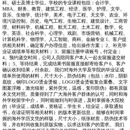
科、硕士及博士学位。学校的专业课程包括：会计学、
MBA、财务、教育、建筑工程、经济、医学、护理、文学、
音乐、生物学、统计学、美术、电子工程、天文学、农业、环
境污染控制、历史、电气工程、生物工程、建筑设计、工商管
理、材料科学、机械工程、航天工程、土木工程、数学、化
学、英语、社会科学、心理学、戏剧、市场营销、机械工程、
计算机科学、物理学、人工智能、商科、金融专业 1、客户提
供相关材料，确定客户办理信息，给出操作方案； 2、补充毕
业证成绩单等相关材料； 3、留服注册申请账号，付定金；
4、预约递交时间，公司人员陪同客户本人一起去留服递交材
料； 5、等待结果，完成结果书留服直接邮寄给客户 6、客户
确认收到结果，付余款。 我们对海外大学及学院的毕业证成
绩单所使用的材料，尺寸大小，防伪结构（包括：水印，阴影
底纹，钢印LOGO烫金烫银，LOGO烫金烫银复合重叠。 文字
图案浮雕，激光镭射，紫外荧光，温感，复印防伪）都有原版
本文凭对照。质量得到了广大海外客户群体的认可，同时和海
外学校留学中介， 同时能做到与时俱进，及时掌握各大院校
的（毕业证，成绩单，资格证，学生卡，结业证，录取通知
书，在读证明等相关材料）的版本更新信息， 能够在时间掌
握的海外学历文凭的样版，尺寸大小，纸张材质，防伪技术等
等，并在时间收集到原版实物，以求达到客户的需求。 我们