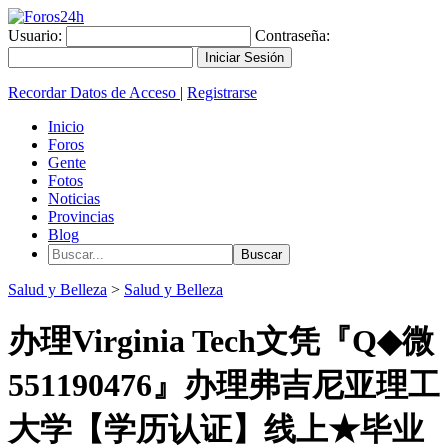
Usuario:
Contraseña:
Recordar Datos de Acceso
|
Registrarse
Inicio
Foros
Gente
Fotos
Noticias
Provincias
Blog
Salud y Belleza
>
Salud y Belleza
办理Virginia Tech文凭『Q◆微
551190476』办理弗吉尼亚理工
大学【学历认证】线上★毕业