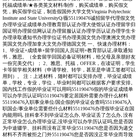
托福成绩单/★各类英文材料/制作，购买成绩单，购买假文
凭，购买假学位证，制造假国外大学文凭Virginia Polytechnic
Institute and State UniversityQ/薇551190476诚招留学代理假文凭
办理毕业证成绩单办理教育部认证办理大使馆认证办理留学归
国证明办理留信网认证办理留服认证办理学历认证办理学生卡
办理录取通知书办理学位证书办理美国文凭办理澳洲文凭办理
英国文凭办理加拿大文凭办理德国文凭 一、快速办理材料：
1、毕业证+成绩单+留学回国人员证明+教育部认证,录取通知
书，雅思。（全套留学回国必备证明材料，给父母及亲朋好友
一份完美交代）； 2、雅思、托福，OFFER，在读证明，学生
卡等留学相关材料（申请学校、转学，甚至是申请工签都可以
用到）。 注：上述材料，随时都可以安排办理，毕业证成绩
单，学校，专业，学位，毕业时间都可以根据客户要求安排。
国内找工作假的毕业证可以用吗551190476假的毕业证成绩单
可以办学历认证吗551190476要定居国外需要办理什么材料
551190476入职事业单位/国企假的毕业证会查吗551190476入
职国企/事业单位需要些什么材料551190476办理假毕业证在国
内能用吗, 挂科拿不到毕业证怎么办, 毕业证丢了怎么办, 没有
正常毕业怎么办理毕业证,没毕业可以办学历认证吗,您是否因
为中途辍学、挂科而没有正常毕业551190476您是否因为递交
材料不齐而被拒之门外551190476您是否因没正常毕业而导致