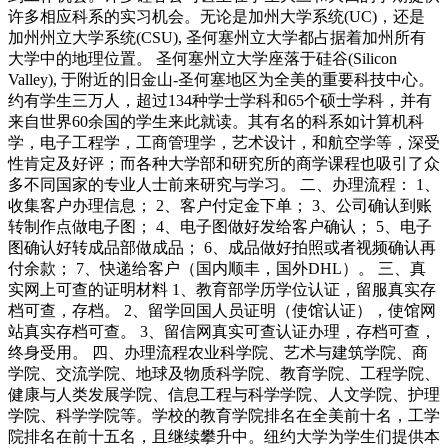
许多相应科系的实习机会。无论是加州大学系统(UC)，还是
加州州立大学系统(CSU), 圣何塞州立大学都占据着加州所有
大学中的地理位置。 圣何塞州立大学座落于硅谷(Silicon
Valley), 于附近的旧金山-圣何塞地区为全美的重要科技中心。
约有学生三万人，超过134种学士学科和65个硕士学科，并有
来自世界60余国的学生来此就读。其有名的科系如计算机科
学，电子工程学，工商管理学，艺术设计，和航空学等，深受
性肯定及好评；而各种大学部和研究所的商学课程也吸引了众
多不同国家的专业人士前来研究与学习。 二、办理流程： 1、
收集客户办理信息； 2、客户付定金下单； 3、公司确认到账
转制作点做电子图； 4、电子图做好发给客户确认； 5、电子
图确认好转成品部做成品； 6、成品做好拍照或者视频确认再
付余款； 7、快递给客户（国内顺丰，国外DHL）。 三、真
实网上可查的证明材料 1、教育部学历学位认证，留服真实存
档可查，存档。 2、留学回国人员证明（使馆认证），使馆网
站真实存档可查。 3、留信网真实可查认证办理，存档可查，
终身受用。 四、办理流程农业科学院、艺术与建筑学院、商
学院、交流学院、地球及物质科学院、教育学院、工程学院、
健康与人类发展学院、信息工程与科学学院、人文学院、护理
学院、科学学院等。学校的教育学院排名在全美前十名，工学
院排名在前十五名，且继续攀升中。纽约大学为学生们提供本