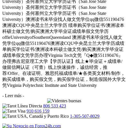
University）圣何塞州立大学学历证书（San Jose State
University）圣何塞州立大学学历证书（San Jose State
University）圣何塞州立大学学历证书（San Jose State
University）澳洲读书未毕业找人做文凭学位qq微信551190476
澳洲读CQU中央昆士兰大学学历 绩单购买学位证书/澳洲读本
科硕士做文凭/购买澳洲大学毕业证成绩单假文凭学历
offieUniversityofSouthernQueensland 澳洲读书未毕业找人做文
凭学位qq微信551190476澳洲读CQU中央昆士兰大学学历成绩
单购买学位证书/澳洲读本科硕士做文凭/购买澳洲大学毕业证
成绩单假文凭学历办理Virginia Tech文凭『Q◆微551190476』
办理弗吉尼亚理工大学【学历认证】线上★毕业证＋成绩单/
做留信网认证（可查）线上快速操作，诚信经营，推
荐/Offer、在读证明、雅思托福成绩单/★各类英文材料/制作，
购买成绩单，购买假文凭，购买假学位证，制造假国外大学文
凭Virginia Polytechnic Institute and State University
- Leer más -
806 533 423
910 616 159
1-305-507-8029