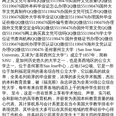
网上买文凭可靠吗QQ微信551190476买国外文凭质量QQ微信
551190476国外本科毕业证怎么办理QQ微信551190476国外大
学文凭真制作QQ微信551190476办国外文凭可找工作QQ微信
551190476国外大学有毕业证QQ微信551190476办理国外毕业
证价格QQ微信551190476国外编号查询QQ微信551190476办理
国外文凭要交定金吗QQ微信551190476办国外可查文凭QQ微
信551190476网上购买真文凭可信吗QQ微信551190476学士学
位证书查询机构QQ微信551190476 国外资格证书办理QQ微信
551190476如何办理学历认证QQ微信551190476海外文凭认证
办理QQ微信551190476 圣何塞州立大学（San Jose State
University, 又译为“圣荷西州立大学”）成立于1857年，简称
SJSU，是加州历史悠久的大学之一，也是美西地区的公立大
学之一。位于圣何塞市San Jose中心，占地154公顷。它是一所
位于加利福尼亚州的著名综合性公立大学，它以极高的就业
率，全美名列前茅的毕业薪资，浓厚的多元化学术氛围，杰出
的本科教育质量，被《福克斯》杂志评选为全美50强公立综合
性大学，每年有来自世界各地的成百上千的海外学生前往求
学。 至今，这是一所在世界上享有学术地位、声誉、实习机
会和影响力的高等教育机构，并获誉为美国本科教育质量的核
心代表。其计算机系与会计系更是在当今美国大学教学排名中
表现优异。其毕业生大多可以在其所处地域的世界硅谷中心得
到工作机会。许多硅谷公司甚至在学生大三和大四的学期提供