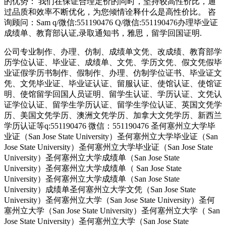
的优势： 我们在保证合理定价的同时，坚持较高性价比，通
过品质和效率不断优化，为您倾情诠释什么是高性价比。 咨
询顾问：Sam q/微信:551190476 Q/微信:551190476办理毕业证
成绩单、教育部认证,录取通知书，雅思，留学回国证明.
公司专业制作、办理、仿制、成绩单文凭、改成绩、教育部学
历学位认证、毕业证、成绩单、文凭、学历文凭、假文凭假毕
业证假学历书制作、假制作、办理、仿制学位证书、毕业证文
凭、文凭毕业证、毕业证认证、留服认证、使馆认证、使馆证
明、使馆留学回国人员证明、留学生认证、学历认证、文凭认
证学位认证、留学生学历认证、留学生学位认证、英国文凭学
历、美国文凭学历、澳洲文凭学历、加拿大文凭学历、新西兰
学历认证等q:551190476 微信：551190476 圣何塞州立大学毕
业证（San Jose State University）圣何塞州立大学毕业证（San
Jose State University）圣何塞州立大学毕业证（San Jose State
University）圣何塞州立大学成绩单（San Jose State
University）圣何塞州立大学成绩单（ San Jose State
University）圣何塞州立大学成绩单（San Jose State
University）成绩单圣何塞州立大学文凭（San Jose State
University）圣何塞州立大学（San Jose State University）圣何
塞州立大学（San Jose State University）圣何塞州立大学（ San
Jose State University）圣何塞州立大学（San Jose State