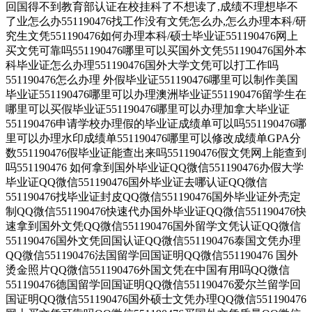
回国得不到教育部认证在校挂科了不想读了,成绩不理想毕不
了业怎么办551190476找工作没有文凭怎么办,怎么办理本科/研
究生文凭551190476如何办理本科/硕士毕业证551190476网上
买文凭可靠吗551190476哪里可以买国外文凭551190476国外本
科毕业证怎么办理551190476国外大学文凭可以打工作吗
551190476怎么办理 外假毕业证551190476哪里可以制作美国
毕业证551190476哪里可以办理澳洲毕业证551190476留学生在
哪里可以买假毕业证551190476哪里可以办理加拿大毕业证
551190476申请学校办理假的毕业证成绩单可以吗551190476哪
里可以办理水印成绩单551190476哪里可以修改成绩单GPA分
数551190476假毕业证能查出来吗551190476假文凭网上能查到
吗551190476 如何拿到国外毕业证QQ微信551190476办假大学
毕业证QQ微信551190476国外毕业证去哪认证QQ微信
551190476找毕业证封皮QQ微信551190476国外毕业证外壳定
制QQ微信551190476快速代办国外毕业证QQ微信551190476快
速拿到国外文凭QQ微信551190476国外留学文凭认证QQ微信
551190476国外文凭回国认证QQ微信551190476泰国文凭办理
QQ微信551190476法国留学回国证明QQ微信551190476 国外
烫金照片QQ微信551190476外国文凭在中国有用吗QQ微信
551190476德国留学回国证明QQ微信551190476爱尔兰留学回
国证明QQ微信551190476国外硕士文凭办理QQ微信551190476