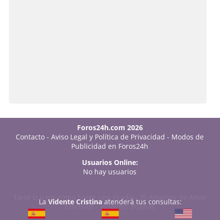
Foros24h.com 2026
Contacto
-
Aviso Legal y Política de Privacidad
-
Modos de
Publicidad en Foros24h
Usuarios Online:
No hay usuarios
Tarot sí o no: cómo hacer una tirada
-
20 Amarres de Amor
La
Vidente Cristina
atenderá tus consultas:
Efectivos
-
Videntes Buenas