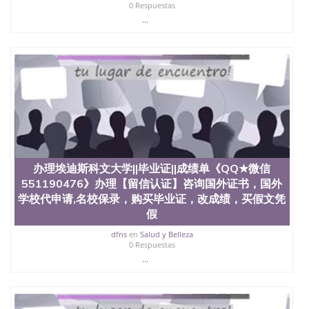
0 Respuestas
...
办理埃迪斯科文大学||毕业证||成绩单《QQ★微信
551190476》办理【留信认证】咨询国外证书，国外
学校代申请,名校保录，购买毕业证，改成绩，买假文凭
假
dfns
en
Salud y Belleza
0 Respuestas
...