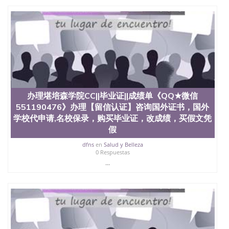
办理堪培森学院CC||毕业证||成绩单《QQ★微信
551190476》办理【留信认证】咨询国外证书，国外
学校代申请,名校保录，购买毕业证，改成绩，买假文凭
假
dfns
en
Salud y Belleza
0 Respuestas
...