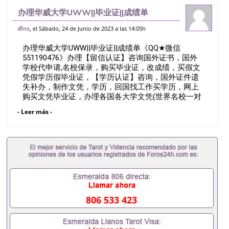
办理华威大学UWW||毕业证||成绩单
《QQ★微信551190476》办理【留信认
, el Sábado, 24 de Junio de 2023 a las 14:05h
dfns
证】咨询国外证书，国外学校代申请,名校
办理华威大学UWW||毕业证||成绩单《QQ★微信
保录，购买毕业证，改成绩，买假文凭假
551190476》办理【留信认证】咨询国外证书，国外
学校代申请,名校保录，购买毕业证，改成绩，买假文
凭假学历假毕业证，【学历认证】咨询，国外证件遗
失补办，制作文凭，学历，回国找工作买学历，网上
购买文凭毕业证，办理各国各大学文凭(世界名校一对
一专业服务）录取通知书，雅思University of
- Leer más -
WarwickQ/薇551190476诚招留学代理假文凭办理毕
业证成绩单办理教育部认证办理大使馆认证办理留学
归国证明办理留信网认证办理留服认证办理学历认证
办理学生卡办理录取通知书办理学位证书办理美国文
凭办理澳洲文凭办理英国文凭办理加拿大文凭办理德
国文凭 一、快速办理材料： 1、毕业证+成绩单+留学
回国人员证明+教育部认证,录取通知书，雅思。（全
套留学回国必备证明材料，给父母及亲朋好友一份完
美交代）； 2、雅思、托福，OFFER，在读证明，学
806 533 423
生卡等留学相关材料（申请学校、转学，甚至是申请
工签都可以用到）。 注：上述材料，随时都可以安排
办理，毕业证成绩单，学校，专业，学位，毕业时间