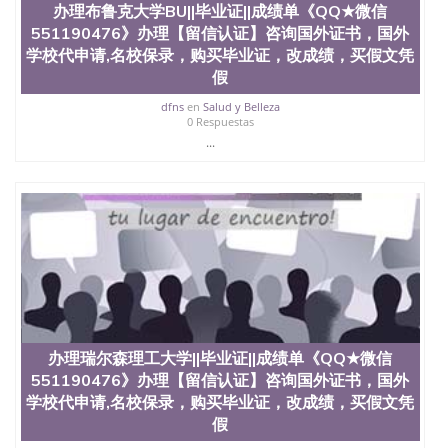
办理布鲁克大学BU||毕业证||成绩单《QQ★微信
QQ微信551190476办假大学毕业证QQ微信551190476
551190476》办理【留信认证】咨询国外证书，国外
国外毕业证去哪认证QQ微信551190476找毕业证封皮
QQ微信551190476国外毕业证外壳定制QQ微信
学校代申请,名校保录，购买毕业证，改成绩，买假文凭
551190476快速代办国外毕业证QQ微信551190476快
假
速拿到国外文凭QQ微信551190476国外留学文凭认证
dfns
en
Salud y Belleza
QQ微信551190476国外文凭回国认证QQ微信
0 Respuestas
551190476泰国文凭办理QQ微信551190476法国留学
...
回国证明QQ微信551190476 国外烫金照片QQ微信
551190476外国文凭在中国有用吗QQ微信551190476
德国留学回国证明QQ微信551190476爱尔兰留学回国
证明QQ微信551190476国外硕士文凭办理QQ微信
551190476 网上买文凭可靠吗QQ微信551190476买国
外文凭质量QQ微信551190476国外本科毕业证怎么办
理QQ微信551190476国外大学文凭真制作QQ微信
551190476办国外文凭可找工作QQ微信551190476国
外大学有毕业证QQ微信551190476办理国外毕业证价
格QQ微信551190476国外编号查询QQ微信551190476
办理国外文凭要交定金吗QQ微信551190476办国外可
办理瑞尔森理工大学||毕业证||成绩单《QQ★微信
查文凭QQ微信551190476网上购买真文凭可信吗QQ
微信551190476学士学位证书查询机构QQ微信
551190476》办理【留信认证】咨询国外证书，国外
551190476 国外资格证书办理QQ微信551190476如何
学校代申请,名校保录，购买毕业证，改成绩，买假文凭
办理学历认证QQ微信551190476海外文凭认证办理
假
QQ微信551190476 圣何塞州立大学（San Jose State