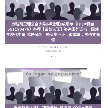
文凭学位qq微信551190476澳洲读CQU中央昆士兰大
学学历 绩单购买学位证书/澳洲读本科硕士做文凭/购
买澳洲大学毕业证成绩单假文凭学历
offieUniversityofSouthernQueensland 澳洲读书未毕
业找人做文凭学位qq微信551190476澳洲读CQU中央
昆士兰大学学历成绩单购买学位证书/澳洲读本科硕
办理南卫理公会大学||毕业证||成绩单《QQ★微信
士做文凭/购买澳洲大学毕业证成绩单假文凭学历办
551190476》办理【留信认证】咨询国外证书，国外
理华威大学UWW||毕业证||成绩单《QQ★微信
学校代申请,名校保录，购买毕业证，改成绩，买假文凭
551190476》办理【留信认证】咨询国外证书，国外
假
学校代申请,名校保录，购买毕业证，改成绩，买假文
凭假学历假毕业证，【学历认证】咨询，国外证件遗
dfns
en
Salud y Belleza
0 Respuestas
失补办，制作文凭，学历，回国找工作买学历，网上
购买文凭毕业证，办理各国各大学文凭(世界名校一对
...
一专业服务）录取通知书，雅思University of
Warwick
办理林肯大学ULC||毕业证||成绩单《QQ★微信