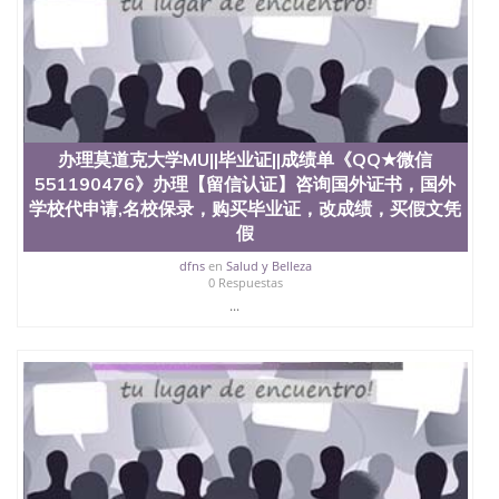
办理莫道克大学MU||毕业证||成绩单《QQ★微信
551190476》办理【留信认证】咨询国外证书，国外
学校代申请,名校保录，购买毕业证，改成绩，买假文凭
假
dfns
en
Salud y Belleza
0 Respuestas
...