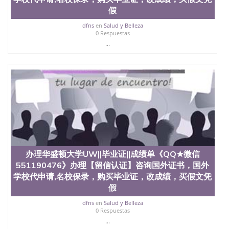
文凭、假文凭假毕业证假学历书制作、假制作、办
假
理、仿制学位证书、毕业证文凭、文凭毕业证、毕业
证认证、留服认证、使馆认证、使馆证明、使馆留学
dfns
en
Salud y Belleza
回国人员证明、留学生认证、学历认证、文凭认证学
0 Respuestas
位认证、留学生学历认证、留学生学位认证、英国文
...
凭学历、美国文凭学历、澳洲文凭学历、加拿大文凭
学历、新西兰学历认证等q:551190476 微信：
551190476 圣何塞州立大学毕业证（San Jose State
University）圣何塞州立大学毕业证（San Jose State
University）圣何塞州立大学毕业证（San Jose State
University）圣何塞州立大学成绩单（San Jose State
University）圣何塞州立大学成绩单（ San Jose State
University）圣何塞州立大学成绩单（San Jose State
University）成绩单圣何塞州立大学文凭（San Jose
State University）圣何塞州立大学（San Jose State
University）圣何塞州立大学（San Jose State
办理华盛顿大学UW||毕业证||成绩单《QQ★微信
University）圣何塞州立大学（ San Jose State
551190476》办理【留信认证】咨询国外证书，国外
University）圣何塞州立大学（San Jose State
学校代申请,名校保录，购买毕业证，改成绩，买假文凭
University）圣何塞州立大学文凭（San Jose State
假
University）圣何塞州立大学文凭（San Jose State
University）文凭圣何塞州立大学文凭（San Jose
dfns
en
Salud y Belleza
State University）圣何塞州立大学学历（ San Jose
0 Respuestas
State University）圣何塞州立大学学历（San Jose
...
State University）圣何塞州立大学学历（San Jose