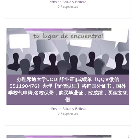
University, 又译为“圣荷西州立大学”）成立于1857
dfns
en
Salud y Belleza
0 Respuestas
年，简称SJSU，是加州历史悠久的大学之一，也是美
...
西地区的公立大学之一。位于圣何塞市San Jose中
心，占地154公顷。它是一所位于加利福尼亚州的著
名综合性公立大学，它以极高的就业率，全美名列前
茅的毕业薪资，浓厚的多元化学术氛围，杰出的本科
教育质量，被《福克斯》杂志评选为全美50强公立综
合性大学，每年有来自世界各地的成百上千的海外学
生前往求学。 至今，这是一所在世界上享有学术地
位、声誉、实习机会和影响力的高等教育机构，并获
誉为美国本科教育质量的核心代表。其计算机系与会
计系更是在当今美国大学教学排名中表现优异。其毕
业生大多可以在其所处地域的世界硅谷中心得到工作
机会。许多硅谷公司甚至在学生大三和大四的学期提
办理邓迪大学UOD||毕业证||成绩单《QQ★微信
供许多相应科系的实习机会。无论是加州大学系统
551190476》办理【留信认证】咨询国外证书，国外
(UC)，还是加州州立大学系统(CSU), 圣何塞州立大学
学校代申请,名校保录，购买毕业证，改成绩，买假文凭
都占据着加州所有大学中的地理位置。 圣何塞州立大
假
学座落于硅谷(Silicon Valley), 于附近的旧金山-圣何塞
地区为全美的重要科技中心。约有学生三万人，超过
dfns
en
Salud y Belleza
134种学士学科和65个硕士学科，并有来自世界60余
0 Respuestas
国的学生来此就读。其有名的科系如计算机科学，电
...
子工程学，工商管理学，艺术设计，和航空学等，深
受性肯定及好评；而各种大学部和研究所的商学课程
也吸引了众多不同国家的专业人士前来研究与学习。