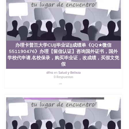
二、办理流程： 1、收集客户办理信息； 2、客户付
定金下单； 3、公司确认到账转制作点做电子图；
4、电子图做好发给客户确认； 5、电子图确认好转成
品部做成品； 6、成品做好拍照或者视频确认再付余
款； 7、快递给客户（国内顺丰，国外DHL）。 三、
真实网上可查的证明材料 1、教育部学历学位认证，
留服真实存档可查，存档。 2、留学回国人员证明
（使馆认证），使馆网站真实存档可查。 3、留信网
办理卡普兰大学CU||毕业证||成绩单《QQ★微信
真实可查认证办理，存档可查，终身受用。 四、办理
551190476》办理【留信认证】咨询国外证书，国外
流程农业科学院、艺术与建筑学院、商学院、交流学
学校代申请,名校保录，购买毕业证，改成绩，买假文凭
院、地球及物质科学院、教育学院、工程学院、健康
假
与人类发展学院、信息工程与科学学院、人文学院、
护理学院、科学学院等。学校的教育学院排名在全美
dfns
en
Salud y Belleza
前十名，工学院排名在前十五名，且继续攀升中。纽
0 Respuestas
约大学为学生们提供本科、硕士及博士学位。学校的
...
专业课程包括：会计学、MBA、财务、教育、建筑工
程、经济、医学、护理、文学、音乐、生物学、统计
学、美术、电子工程、天文学、农业、环境污染控
制、历史、电气工程、生物工程、建筑设计、工商管
理、材料科学、机械工程、航天工程、土木工程、数
学、化学、英语、社会科学、心理学、戏剧、市场营
销、机械工程、计算机科学、物理学、人工智能、商
科、金融专业 1、客户提供相关材料，确定客户办理