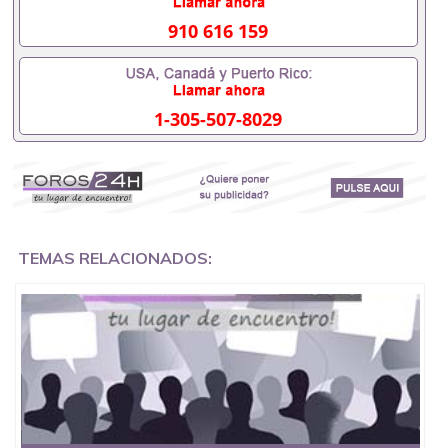
都可以根据客户要求安排。 国内找工作假的毕业证可
以用吗551190476假的毕业证成绩单可以办学历认证
910 616 159
吗551190476要定居国外需要办理什么材料
551190476入职事业单位/国企假的毕业证会查吗
551190476入职国企/事业单位需要些什么材料
551190476办理假毕业证在国内能用吗, 挂科拿不到毕
1-305-507-8029
业证怎么办, 毕业证丢了怎么办, 没有正常毕业怎么办
理毕业证,没毕业可以办学历认证吗,您是否因为中途
辍学、挂科而没有正常毕业551190476您是否因为递
交材料不齐而被拒之门外551190476您是否因没正常
毕业而导致回国得不到教育部认证在校挂科了不想读
了,成绩不理想毕不了业怎么办551190476找工作没有
文凭怎么办,怎么办理本科/研究生文凭551190476如
何办理本科/硕士毕业证551190476网上买文凭可靠吗
TEMAS RELACIONADOS:
551190476哪里可以买国外文凭551190476国外本科
毕业证怎么办理551190476国外大学文凭可以打工作
吗551190476怎么办理 外假毕业证551190476哪里可
以制作美国毕业证551190476哪里可以办理澳洲毕业
证551190476留学生在哪里可以买假毕业证
551190476哪里可以办理加拿大毕业证551190476申
请学校办理假的毕业证成绩单可以吗551190476哪里
可以办理水印成绩单551190476哪里可以修改成绩单
GPA分数551190476假毕业证能查出来吗551190476
假文凭网上能查到吗551190476 如何拿到国外毕业证