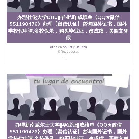
信息，给出操作方案； 2、补充毕业证成绩单等相关
材料； 3、留服注册申请账号，付定金； 4、预约递
交时间，公司人员陪同客户本人一起去留服递交材
办理杜伦大学DHU||毕业证||成绩单《QQ★微信
料； 5、等待结果，完成结果书留服直接邮寄给客户
551190476》办理【留信认证】咨询国外证书，国外
6、客户确认收到结果，付余款。 我们对海外大学及
学院的毕业证成绩单所使用的材料，尺寸大小，防伪
学校代申请,名校保录，购买毕业证，改成绩，买假文凭
结构（包括：水印，阴影底纹，钢印LOGO烫金烫
假
银，LOGO烫金烫银复合重叠。 文字图案浮雕，激光
dfns
en
Salud y Belleza
镭射，紫外荧光，温感，复印防伪）都有原版本文凭
0 Respuestas
对照。质量得到了广大海外客户群体的认可，同时和
...
海外学校留学中介， 同时能做到与时俱进，及时掌握
各大院校的（毕业证，成绩单，资格证，学生卡，结
业证，录取通知书，在读证明等相关材料）的版本更
新信息， 能够在时间掌握的海外学历文凭的样版，尺
寸大小，纸张材质，防伪技术等等，并在时间收集到
原版实物，以求达到客户的需求。 我们的优势： 我
们在保证合理定价的同时，坚持较高性价比，通过品
质和效率不断优化，为您倾情诠释什么是高性价比。
咨询顾问：Sam q/微信:551190476 Q/微
信:551190476办理毕业证成绩单、教育部认证,录取通
知书，雅思，留学回国证明.
办理新南威尔士大学||毕业证||成绩单《QQ★微信
公司专业制作、办理、仿制、成绩单文凭、改成绩、
551190476》办理【留信认证】咨询国外证书，国外
教育部学历学位认证、毕业证、成绩单、文凭、学历
学校代申请,名校保录，购买毕业证，改成绩，买假文凭