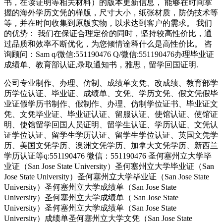
书，在读证明等相关材料）的版本更新信息， 能够在时间掌
握的海外学历文凭的样版，尺寸大小，纸张材质，防伪技术等
等，并在时间收集到原版实物，以求达到客户的需求。 我们
的优势： 我们在保证合理定价的同时，坚持较高性价比，通
过品质和效率不断优化，为您倾情诠释什么是高性价比。 咨
询顾问：Sam q/微信:551190476 Q/微信:551190476办理毕业证
成绩单、教育部认证,录取通知书，雅思，留学回国证明.
公司专业制作、办理、仿制、成绩单文凭、改成绩、教育部学
历学位认证、毕业证、成绩单、文凭、学历文凭、假文凭假毕
业证假学历书制作、假制作、办理、仿制学位证书、毕业证文
凭、文凭毕业证、毕业证认证、留服认证、使馆认证、使馆证
明、使馆留学回国人员证明、留学生认证、学历认证、文凭认
证学位认证、留学生学历认证、留学生学位认证、英国文凭学
历、美国文凭学历、澳洲文凭学历、加拿大文凭学历、新西兰
学历认证等q:551190476 微信：551190476 圣何塞州立大学毕
业证（San Jose State University）圣何塞州立大学毕业证（San
Jose State University）圣何塞州立大学毕业证（San Jose State
University）圣何塞州立大学成绩单（San Jose State
University）圣何塞州立大学成绩单（ San Jose State
University）圣何塞州立大学成绩单（San Jose State
University）成绩单圣何塞州立大学文凭（San Jose State