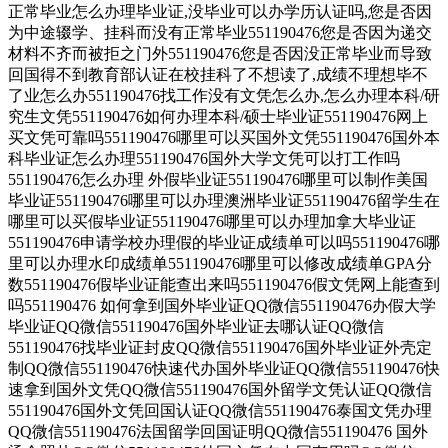
正常毕业怎么办理毕业证,没毕业可以办学历认证吗,您是否因
为中途辍学、挂科而没有正常毕业551190476您是否因为递交
材料不齐而被拒之门外551190476您是否因没正常毕业而导致
回国得不到教育部认证在校挂科了不想读了,成绩不理想毕不
了业怎么办551190476找工作没有文凭怎么办,怎么办理本科/研
究生文凭551190476如何办理本科/硕士毕业证551190476网上
买文凭可靠吗551190476哪里可以买国外文凭551190476国外本
科毕业证怎么办理551190476国外大学文凭可以打工作吗
551190476怎么办理 外假毕业证551190476哪里可以制作美国
毕业证551190476哪里可以办理澳洲毕业证551190476留学生在
哪里可以买假毕业证551190476哪里可以办理加拿大毕业证
551190476申请学校办理假的毕业证成绩单可以吗551190476哪
里可以办理水印成绩单551190476哪里可以修改成绩单GPA分
数551190476假毕业证能查出来吗551190476假文凭网上能查到
吗551190476 如何拿到国外毕业证QQ微信551190476办假大学
毕业证QQ微信551190476国外毕业证去哪认证QQ微信
551190476找毕业证封皮QQ微信551190476国外毕业证外壳定
制QQ微信551190476快速代办国外毕业证QQ微信551190476快
速拿到国外文凭QQ微信551190476国外留学文凭认证QQ微信
551190476国外文凭回国认证QQ微信551190476泰国文凭办理
QQ微信551190476法国留学回国证明QQ微信551190476 国外