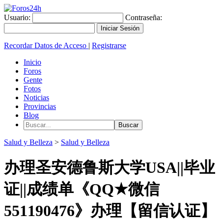
Usuario:
Contraseña:
Recordar Datos de Acceso
|
Registrarse
Inicio
Foros
Gente
Fotos
Noticias
Provincias
Blog
Salud y Belleza
>
Salud y Belleza
办理圣安德鲁斯大学USA||毕业
证||成绩单《QQ★微信
551190476》办理【留信认证】