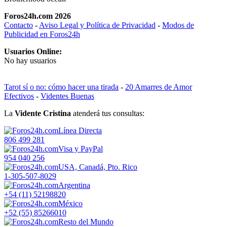
Foros24h.com 2026
Contacto
-
Aviso Legal y Política de Privacidad
-
Modos de
Publicidad en Foros24h
Usuarios Online:
No hay usuarios
Tarot sí o no: cómo hacer una tirada
-
20 Amarres de Amor
Efectivos
-
Videntes Buenas
La
Vidente Cristina
atenderá tus consultas:
Línea Directa
806 499 281
Visa y PayPal
954 040 256
USA, Canadá, Pto. Rico
1-305-507-8029
Argentina
+54 (11) 52198820
México
+52 (55) 85266010
Resto del Mundo