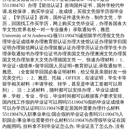
551190476》办理【留信认证】咨询国外证书，国外学校代申
请,名校保录，购买毕业证，改成绩，买假文凭假学历假毕业
证，【学历认证】咨询，国外证件遗失补办，制作文凭，学
历，回国找工作买学历，网上购买文凭毕业证，办理各国各大
学文凭(世界名校一对一专业服务）录取通知书，雅思
University of St AndrewsQ/薇551190476诚招留学代理假文凭办
理毕业证成绩单办理教育部认证办理大使馆认证办理留学归国
证明办理留信网认证办理留服认证办理学历认证办理学生卡办
理录取通知书办理学位证书办理美国文凭办理澳洲文凭办理英
国文凭办理加拿大文凭办理德国文凭 一、快速办理材料： 1、
毕业证+成绩单+留学回国人员证明+教育部认证,录取通知书，
雅思。（全套留学回国必备证明材料，给父母及亲朋好友一份
完美交代）； 2、雅思、托福，OFFER，在读证明，学生卡等
留学相关材料（申请学校、转学，甚至是申请工签都可以用
到）。 注：上述材料，随时都可以安排办理，毕业证成绩
单，学校，专业，学位，毕业时间都可以根据客户要求安排。
国内找工作假的毕业证可以用吗551190476假的毕业证成绩单
可以办学历认证吗551190476要定居国外需要办理什么材料
551190476入职事业单位/国企假的毕业证会查吗551190476入
职国企/事业单位需要些什么材料551190476办理假毕业证在国
内能用吗, 挂科拿不到毕业证怎么办, 毕业证丢了怎么办, 没有