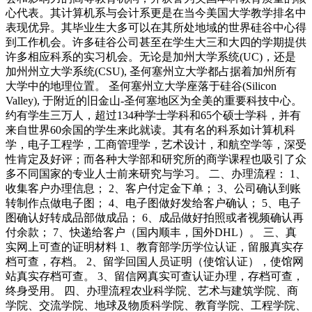
心代表。其计算机系与会计系更是在当今美国大学教学排名中
表现优异。其毕业生大多可以在其所处地域的世界硅谷中心得
到工作机会。许多硅谷公司甚至在学生大三和大四的学期提供
许多相应科系的实习机会。无论是加州大学系统(UC)，还是
加州州立大学系统(CSU), 圣何塞州立大学都占据着加州所有
大学中的地理位置。 圣何塞州立大学座落于硅谷(Silicon
Valley), 于附近的旧金山-圣何塞地区为全美的重要科技中心。
约有学生三万人，超过134种学士学科和65个硕士学科，并有
来自世界60余国的学生来此就读。其有名的科系如计算机科
学，电子工程学，工商管理学，艺术设计，和航空学等，深受
性肯定及好评；而各种大学部和研究所的商学课程也吸引了众
多不同国家的专业人士前来研究与学习。 二、办理流程： 1、
收集客户办理信息； 2、客户付定金下单； 3、公司确认到账
转制作点做电子图； 4、电子图做好发给客户确认； 5、电子
图确认好转成品部做成品； 6、成品做好拍照或者视频确认再
付余款； 7、快递给客户（国内顺丰，国外DHL）。 三、真
实网上可查的证明材料 1、教育部学历学位认证，留服真实存
档可查，存档。 2、留学回国人员证明（使馆认证），使馆网
站真实存档可查。 3、留信网真实可查认证办理，存档可查，
终身受用。 四、办理流程农业科学院、艺术与建筑学院、商
学院、交流学院、地球及物质科学院、教育学院、工程学院、