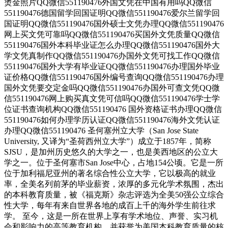
烫金照片QQ微信551190476外国文凭在中国有用吗QQ微信
551190476德国留学回国证明QQ微信551190476爱尔兰留学回
国证明QQ微信551190476国外硕士文凭办理QQ微信551190476
网上买文凭可靠吗QQ微信551190476买国外文凭质量QQ微信
551190476国外本科毕业证怎么办理QQ微信551190476国外大
学文凭真制作QQ微信551190476办国外文凭可找工作QQ微信
551190476国外大学有毕业证QQ微信551190476办理国外毕业
证价格QQ微信551190476国外编号查询QQ微信551190476办理
国外文凭要交定金吗QQ微信551190476办国外可查文凭QQ微
信551190476网上购买真文凭可信吗QQ微信551190476学士学
位证书查询机构QQ微信551190476 国外资格证书办理QQ微信
551190476如何办理学历认证QQ微信551190476海外文凭认证
办理QQ微信551190476 圣何塞州立大学（San Jose State
University, 又译为“圣荷西州立大学”）成立于1857年，简称
SJSU，是加州历史悠久的大学之一，也是美西地区的公立大
学之一。位于圣何塞市San Jose中心，占地154公顷。它是一所
位于加利福尼亚州的著名综合性公立大学，它以极高的就业
率，全美名列前茅的毕业薪资，浓厚的多元化学术氛围，杰出
的本科教育质量，被《福克斯》杂志评选为全美50强公立综合
性大学，每年有来自世界各地的成百上千的海外学生前往求
学。 至今，这是一所在世界上享有学术地位、声誉、实习机
会和影响力的高等教育机构，并获誉为美国本科教育质量的核