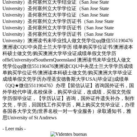
University）圣何塞州立大学结业证（San Jose State
University）圣何塞州立大学学位证（San Jose State
University）圣何塞州立大学学位证（San Jose State
University）圣何塞州立大学学历证书（San Jose State
University）圣何塞州立大学学历证书（San Jose State
University）圣何塞州立大学学历证书（San Jose State
University）澳洲读书未毕业找人做文凭学位qq微信551190476
澳洲读CQU中央昆士兰大学学历 绩单购买学位证书/澳洲读本
科硕士做文凭/购买澳洲大学毕业证成绩单假文凭学历
offieUniversityofSouthernQueensland 澳洲读书未毕业找人做文
凭学位qq微信551190476澳洲读CQU中央昆士兰大学学历成绩
单购买学位证书/澳洲读本科硕士做文凭/购买澳洲大学毕业证
成绩单假文凭学历办理圣安德鲁斯大学USA||毕业证||成绩单
《QQ★微信551190476》办理【留信认证】咨询国外证书，国
外学校代申请,名校保录，购买毕业证，改成绩，买假文凭假
学历假毕业证，【学历认证】咨询，国外证件遗失补办，制作
文凭，学历，回国找工作买学历，网上购买文凭毕业证，办理
各国各大学文凭(世界名校一对一专业服务）录取通知书，雅
思University of St Andrews
- Leer más -