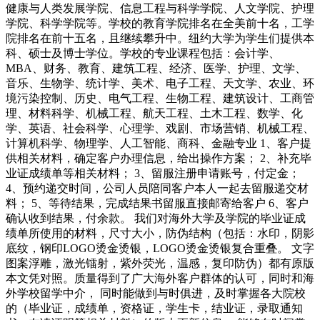
健康与人类发展学院、信息工程与科学学院、人文学院、护理
学院、科学学院等。学校的教育学院排名在全美前十名，工学
院排名在前十五名，且继续攀升中。纽约大学为学生们提供本
科、硕士及博士学位。学校的专业课程包括：会计学、
MBA、财务、教育、建筑工程、经济、医学、护理、文学、
音乐、生物学、统计学、美术、电子工程、天文学、农业、环
境污染控制、历史、电气工程、生物工程、建筑设计、工商管
理、材料科学、机械工程、航天工程、土木工程、数学、化
学、英语、社会科学、心理学、戏剧、市场营销、机械工程、
计算机科学、物理学、人工智能、商科、金融专业 1、客户提
供相关材料，确定客户办理信息，给出操作方案； 2、补充毕
业证成绩单等相关材料； 3、留服注册申请账号，付定金；
4、预约递交时间，公司人员陪同客户本人一起去留服递交材
料； 5、等待结果，完成结果书留服直接邮寄给客户 6、客户
确认收到结果，付余款。 我们对海外大学及学院的毕业证成
绩单所使用的材料，尺寸大小，防伪结构（包括：水印，阴影
底纹，钢印LOGO烫金烫银，LOGO烫金烫银复合重叠。 文字
图案浮雕，激光镭射，紫外荧光，温感，复印防伪）都有原版
本文凭对照。质量得到了广大海外客户群体的认可，同时和海
外学校留学中介， 同时能做到与时俱进，及时掌握各大院校
的（毕业证，成绩单，资格证，学生卡，结业证，录取通知