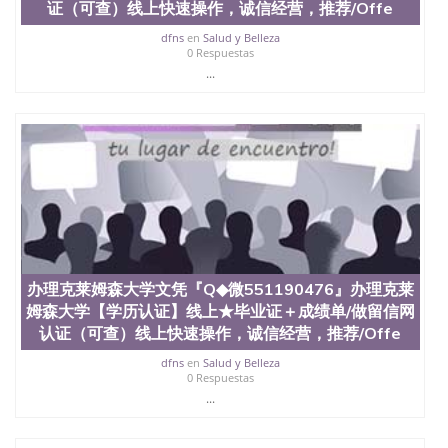
文凭学位qq微信551190476澳洲读CQU中央昆士兰大
证（可查）线上快速操作，诚信经营，推荐/Offe
学学历 绩单购买学位证书/澳洲读本科硕士做文凭/购
dfns
en
Salud y Belleza
买澳洲大学毕业证成绩单假文凭学历
0 Respuestas
offieUniversityofSouthernQueensland 澳洲读书未毕
...
业找人做文凭学位qq微信551190476澳洲读CQU中央
昆士兰大学学历成绩单购买学位证书/澳洲读本科硕
士做文凭/购买澳洲大学毕业证成绩单假文凭学历办
理UPenn文凭『Q◆微551190476』办理宾夕法尼亚大
学【学历认证】线上★毕业证＋成绩单/做留信网认
证（可查）线上快速操作，诚信经营，推荐/Offer、
在读证明、雅思托福成绩单/★各类英文材料/制作，
购买成绩单，购买假文凭，购买假学位证，制造假国
外大学文凭University of Pennsylvania
办理克莱姆森大学文凭『Q◆微551190476』办理克莱
姆森大学【学历认证】线上★毕业证＋成绩单/做留信网
认证（可查）线上快速操作，诚信经营，推荐/Offe
dfns
en
Salud y Belleza
0 Respuestas
...