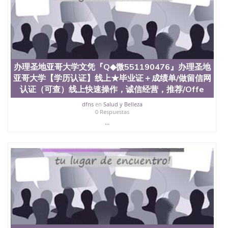
二、办理流程： 1、收集客户办理信息； 2、客户付
定金下单； 3、公司确认到账转制作点做电子图；
4、电子图做好发给客户确认； 5、电子图确认好转成
品部做成品； 6、成品做好拍照或者视频确认再付余
款； 7、快递给客户（国内顺丰，国外DHL）。 三、
真实网上可查的证明材料 1、教育部学历学位认证，
留服真实存档可查，存档。 2、留学回国人员证明
办理圣地亚哥大学文凭『Q◆微551190476』办理圣地
（使馆认证），使馆网站真实存档可查。 3、留信网
亚哥大学【学历认证】线上★毕业证＋成绩单/做留信网
真实可查认证办理，存档可查，终身受用。 四、办理
认证（可查）线上快速操作，诚信经营，推荐/Offe
流程农业科学院、艺术与建筑学院、商学院、交流学
院、地球及物质科学院、教育学院、工程学院、健康
dfns
en
Salud y Belleza
0 Respuestas
与人类发展学院、信息工程与科学学院、人文学院、
护理学院、科学学院等。学校的教育学院排名在全美
...
前十名，工学院排名在前十五名，且继续攀升中。纽
约大学为学生们提供本科、硕士及博士学位。学校的
专业课程包括：会计学、MBA、财务、教育、建筑工
程、经济、医学、护理、文学、音乐、生物学、统计
学、美术、电子工程、天文学、农业、环境污染控
制、历史、电气工程、生物工程、建筑设计、工商管
理、材料科学、机械工程、航天工程、土木工程、数
学、化学、英语、社会科学、心理学、戏剧、市场营
销、机械工程、计算机科学、物理学、人工智能、商
科、金融专业 1、客户提供相关材料，确定客户办理