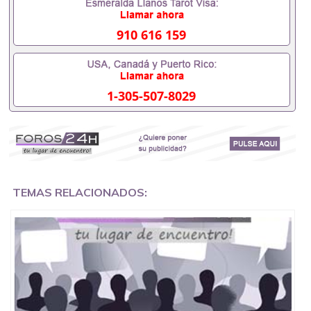
毕业时间都可以根据客户要求安排。 国内找工作假的
毕业证可以用吗551190476假的毕业证成绩单可以办
学历认证吗551190476要定居国外需要办理什么材料
910 616 159
551190476入职事业单位/国企假的毕业证会查吗
551190476入职国企/事业单位需要些什么材料
551190476办理假毕业证在国内能用吗, 挂科拿不到毕
业证怎么办, 毕业证丢了怎么办, 没有正常毕业怎么办
1-305-507-8029
理毕业证,没毕业可以办学历认证吗,您是否因为中途
辍学、挂科而没有正常毕业551190476您是否因为递
交材料不齐而被拒之门外551190476您是否因没正常
毕业而导致回国得不到教育部认证在校挂科了不想读
了,成绩不理想毕不了业怎么办551190476找工作没有
文凭怎么办,怎么办理本科/研究生文凭551190476如
何办理本科/硕士毕业证551190476网上买文凭可靠吗
551190476哪里可以买国外文凭551190476国外本科
TEMAS RELACIONADOS:
毕业证怎么办理551190476国外大学文凭可以打工作
吗551190476怎么办理 外假毕业证551190476哪里可
以制作美国毕业证551190476哪里可以办理澳洲毕业
证551190476留学生在哪里可以买假毕业证
551190476哪里可以办理加拿大毕业证551190476申
请学校办理假的毕业证成绩单可以吗551190476哪里
可以办理水印成绩单551190476哪里可以修改成绩单
GPA分数551190476假毕业证能查出来吗551190476
假文凭网上能查到吗551190476 如何拿到国外毕业证