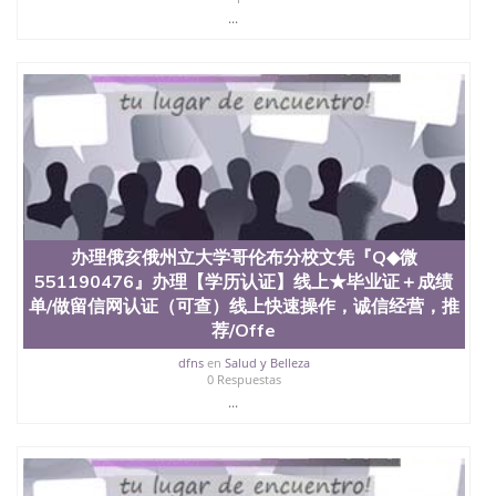
University, 又译为“圣荷西州立大学”）成立于1857
...
年，简称SJSU，是加州历史悠久的大学之一，也是美
西地区的公立大学之一。位于圣何塞市San Jose中
心，占地154公顷。它是一所位于加利福尼亚州的著
名综合性公立大学，它以极高的就业率，全美名列前
茅的毕业薪资，浓厚的多元化学术氛围，杰出的本科
教育质量，被《福克斯》杂志评选为全美50强公立综
合性大学，每年有来自世界各地的成百上千的海外学
生前往求学。 至今，这是一所在世界上享有学术地
位、声誉、实习机会和影响力的高等教育机构，并获
誉为美国本科教育质量的核心代表。其计算机系与会
计系更是在当今美国大学教学排名中表现优异。其毕
办理俄亥俄州立大学哥伦布分校文凭『Q◆微
业生大多可以在其所处地域的世界硅谷中心得到工作
机会。许多硅谷公司甚至在学生大三和大四的学期提
551190476』办理【学历认证】线上★毕业证＋成绩
供许多相应科系的实习机会。无论是加州大学系统
单/做留信网认证（可查）线上快速操作，诚信经营，推
(UC)，还是加州州立大学系统(CSU), 圣何塞州立大学
荐/Offe
都占据着加州所有大学中的地理位置。 圣何塞州立大
学座落于硅谷(Silicon Valley), 于附近的旧金山-圣何塞
dfns
en
Salud y Belleza
0 Respuestas
地区为全美的重要科技中心。约有学生三万人，超过
...
134种学士学科和65个硕士学科，并有来自世界60余
国的学生来此就读。其有名的科系如计算机科学，电
子工程学，工商管理学，艺术设计，和航空学等，深
受性肯定及好评；而各种大学部和研究所的商学课程
也吸引了众多不同国家的专业人士前来研究与学习。