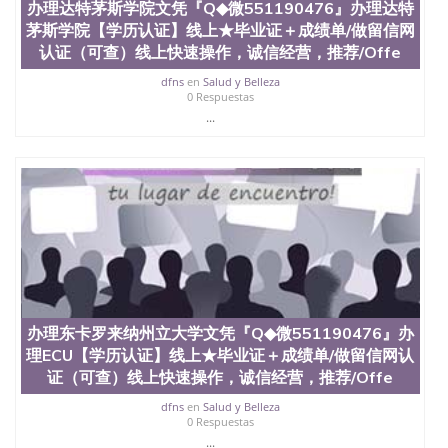
信息，给出操作方案； 2、补充毕业证成绩单等相关
办理达特茅斯学院文凭『Q◆微551190476』办理达特
材料； 3、留服注册申请账号，付定金； 4、预约递
茅斯学院【学历认证】线上★毕业证＋成绩单/做留信网
交时间，公司人员陪同客户本人一起去留服递交材
认证（可查）线上快速操作，诚信经营，推荐/Offe
料； 5、等待结果，完成结果书留服直接邮寄给客户
6、客户确认收到结果，付余款。 我们对海外大学及
dfns
en
Salud y Belleza
学院的毕业证成绩单所使用的材料，尺寸大小，防伪
0 Respuestas
结构（包括：水印，阴影底纹，钢印LOGO烫金烫
...
银，LOGO烫金烫银复合重叠。 文字图案浮雕，激光
镭射，紫外荧光，温感，复印防伪）都有原版本文凭
对照。质量得到了广大海外客户群体的认可，同时和
海外学校留学中介， 同时能做到与时俱进，及时掌握
各大院校的（毕业证，成绩单，资格证，学生卡，结
业证，录取通知书，在读证明等相关材料）的版本更
新信息， 能够在时间掌握的海外学历文凭的样版，尺
寸大小，纸张材质，防伪技术等等，并在时间收集到
原版实物，以求达到客户的需求。 我们的优势： 我
们在保证合理定价的同时，坚持较高性价比，通过品
质和效率不断优化，为您倾情诠释什么是高性价比。
办理东卡罗来纳州立大学文凭『Q◆微551190476』办
咨询顾问：Sam q/微信:551190476 Q/微
理ECU【学历认证】线上★毕业证＋成绩单/做留信网认
信:551190476办理毕业证成绩单、教育部认证,录取通
证（可查）线上快速操作，诚信经营，推荐/Offe
知书，雅思，留学回国证明.
dfns
en
Salud y Belleza
公司专业制作、办理、仿制、成绩单文凭、改成绩、
0 Respuestas
教育部学历学位认证、毕业证、成绩单、文凭、学历
...