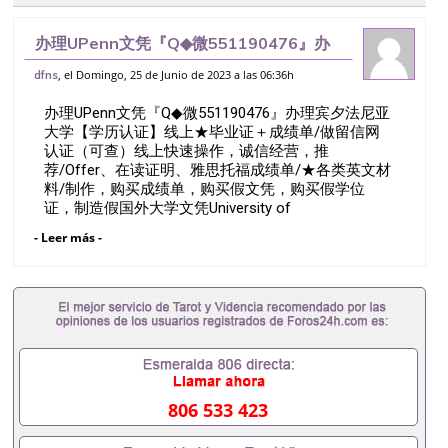
办理UPenn文凭『Q◆微551190476』办
理宾夕法尼亚大学【学历认证】线上★毕业
, el Domingo, 25 de Junio de 2023 a las 06:36h
dfns
证＋成绩单/做留信网认证（可查）线上快
办理UPenn文凭『Q◆微551190476』办理宾夕法尼亚
速操作，诚信经营，推荐/Offe
大学【学历认证】线上★毕业证＋成绩单/做留信网
认证（可查）线上快速操作，诚信经营，推
荐/Offer、在读证明、雅思托福成绩单/★各类英文材
料/制作，购买成绩单，购买假文凭，购买假学位
证，制造假国外大学文凭University of
PennsylvaniaQ/薇551190476诚招留学代理假文凭办
- Leer más -
理毕业证成绩单办理教育部认证办理大使馆认证办理
留学归国证明办理留信网认证办理留服认证办理学历
认证办理学生卡办理录取通知书办理学位证书办理美
国文凭办理澳洲文凭办理英国文凭办理加拿大文凭办
理德国文凭 一、快速办理材料： 1、毕业证+成绩单
+留学回国人员证明+教育部认证,录取通知书，雅
思。（全套留学回国必备证明材料，给父母及亲朋好
友一份完美交代）； 2、雅思、托福，OFFER，在读
证明，学生卡等留学相关材料（申请学校、转学，甚
806 533 423
至是申请工签都可以用到）。 注：上述材料，随时都
可以安排办理，毕业证成绩单，学校，专业，学位，