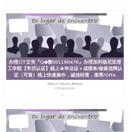
文凭、假文凭假毕业证假学历书制作、假制作、办
理、仿制学位证书、毕业证文凭、文凭毕业证、毕业
证认证、留服认证、使馆认证、使馆证明、使馆留学
回国人员证明、留学生认证、学历认证、文凭认证学
位认证、留学生学历认证、留学生学位认证、英国文
凭学历、美国文凭学历、澳洲文凭学历、加拿大文凭
学历、新西兰学历认证等q:551190476 微信：
551190476 圣何塞州立大学毕业证（San Jose State
University）圣何塞州立大学毕业证（San Jose State
University）圣何塞州立大学毕业证（San Jose State
University）圣何塞州立大学成绩单（San Jose State
办理CIT文凭『Q◆微551190476』办理加利福尼亚理
University）圣何塞州立大学成绩单（ San Jose State
工学院【学历认证】线上★毕业证＋成绩单/做留信网认
University）圣何塞州立大学成绩单（San Jose State
University）成绩单圣何塞州立大学文凭（San Jose
证（可查）线上快速操作，诚信经营，推荐/Offe
State University）圣何塞州立大学（San Jose State
dfns
en
Salud y Belleza
University）圣何塞州立大学（San Jose State
0 Respuestas
University）圣何塞州立大学（ San Jose State
...
University）圣何塞州立大学（San Jose State
University）圣何塞州立大学文凭（San Jose State
University）圣何塞州立大学文凭（San Jose State
University）文凭圣何塞州立大学文凭（San Jose
State University）圣何塞州立大学学历（ San Jose
State University）圣何塞州立大学学历（San Jose
State University）圣何塞州立大学学历（San Jose