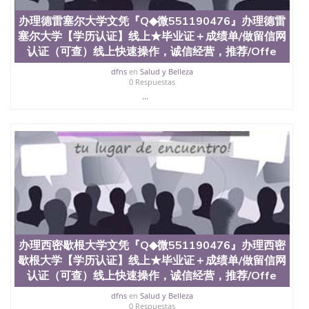
QQ微信551190476办假大学毕业证QQ微信551190476
办理德雷塞尔大学文凭『Q◆微551190476』办理德雷
国外毕业证去哪认证QQ微信551190476找毕业证封皮
塞尔大学【学历认证】线上★毕业证＋成绩单/做留信网
QQ微信551190476国外毕业证外壳定制QQ微信
551190476快速代办国外毕业证QQ微信551190476快
认证（可查）线上快速操作，诚信经营，推荐/Offe
速拿到国外文凭QQ微信551190476国外留学文凭认证
dfns
en
Salud y Belleza
QQ微信551190476国外文凭回国认证QQ微信
0 Respuestas
551190476泰国文凭办理QQ微信551190476法国留学
...
回国证明QQ微信551190476 国外烫金照片QQ微信
551190476外国文凭在中国有用吗QQ微信551190476
德国留学回国证明QQ微信551190476爱尔兰留学回国
证明QQ微信551190476国外硕士文凭办理QQ微信
551190476 网上买文凭可靠吗QQ微信551190476买国
外文凭质量QQ微信551190476国外本科毕业证怎么办
理QQ微信551190476国外大学文凭真制作QQ微信
551190476办国外文凭可找工作QQ微信551190476国
外大学有毕业证QQ微信551190476办理国外毕业证价
格QQ微信551190476国外编号查询QQ微信551190476
办理国外文凭要交定金吗QQ微信551190476办国外可
办理西密歇根大学文凭『Q◆微551190476』办理西密
查文凭QQ微信551190476网上购买真文凭可信吗QQ
歇根大学【学历认证】线上★毕业证＋成绩单/做留信网
微信551190476学士学位证书查询机构QQ微信
551190476 国外资格证书办理QQ微信551190476如何
认证（可查）线上快速操作，诚信经营，推荐/Offe
办理学历认证QQ微信551190476海外文凭认证办理
dfns
en
Salud y Belleza
QQ微信551190476 圣何塞州立大学（San Jose State
0 Respuestas