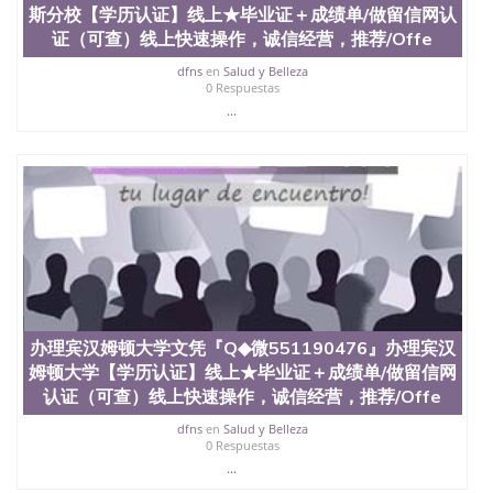
（San Jose State University）澳洲读书未毕业找人做
斯分校【学历认证】线上★毕业证＋成绩单/做留信网认
文凭学位qq微信551190476澳洲读CQU中央昆士兰大
证（可查）线上快速操作，诚信经营，推荐/Offe
学学历 绩单购买学位证书/澳洲读本科硕士做文凭/购
dfns
en
Salud y Belleza
买澳洲大学毕业证成绩单假文凭学历
0 Respuestas
offieUniversityofSouthernQueensland 澳洲读书未毕
...
业找人做文凭学位qq微信551190476澳洲读CQU中央
昆士兰大学学历成绩单购买学位证书/澳洲读本科硕
士做文凭/购买澳洲大学毕业证成绩单假文凭学历办
理克莱姆森大学文凭『Q◆微551190476』办理克莱姆
森大学【学历认证】线上★毕业证＋成绩单/做留信
网认证（可查）线上快速操作，诚信经营，推
荐/Offer、在读证明、雅思托福成绩单/★各类英文材
料/制作，购买成绩单，购买假文凭，购买假学位
证，制造假国外大学文凭Clemson University
办理宾汉姆顿大学文凭『Q◆微551190476』办理宾汉
姆顿大学【学历认证】线上★毕业证＋成绩单/做留信网
认证（可查）线上快速操作，诚信经营，推荐/Offe
dfns
en
Salud y Belleza
0 Respuestas
...