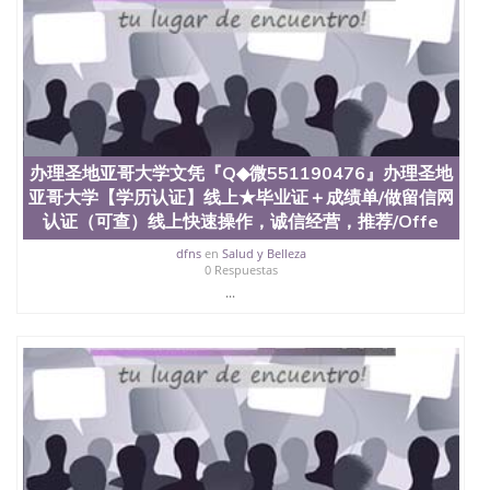
受性肯定及好评；而各种大学部和研究所的商学课程
也吸引了众多不同国家的专业人士前来研究与学习。
二、办理流程： 1、收集客户办理信息； 2、客户付
定金下单； 3、公司确认到账转制作点做电子图；
4、电子图做好发给客户确认； 5、电子图确认好转成
品部做成品； 6、成品做好拍照或者视频确认再付余
款； 7、快递给客户（国内顺丰，国外DHL）。 三、
真实网上可查的证明材料 1、教育部学历学位认证，
留服真实存档可查，存档。 2、留学回国人员证明
办理圣地亚哥大学文凭『Q◆微551190476』办理圣地
（使馆认证），使馆网站真实存档可查。 3、留信网
亚哥大学【学历认证】线上★毕业证＋成绩单/做留信网
真实可查认证办理，存档可查，终身受用。 四、办理
认证（可查）线上快速操作，诚信经营，推荐/Offe
流程农业科学院、艺术与建筑学院、商学院、交流学
院、地球及物质科学院、教育学院、工程学院、健康
dfns
en
Salud y Belleza
0 Respuestas
与人类发展学院、信息工程与科学学院、人文学院、
护理学院、科学学院等。学校的教育学院排名在全美
...
前十名，工学院排名在前十五名，且继续攀升中。纽
约大学为学生们提供本科、硕士及博士学位。学校的
专业课程包括：会计学、MBA、财务、教育、建筑工
程、经济、医学、护理、文学、音乐、生物学、统计
学、美术、电子工程、天文学、农业、环境污染控
制、历史、电气工程、生物工程、建筑设计、工商管
理、材料科学、机械工程、航天工程、土木工程、数
学、化学、英语、社会科学、心理学、戏剧、市场营
销、机械工程、计算机科学、物理学、人工智能、商