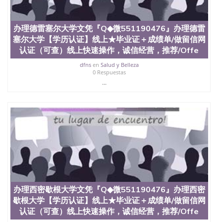
假毕业证能查出来吗551190476假文凭网上能查到吗
551190476 如何拿到国外毕业证QQ微信551190476办
假大学毕业证QQ微信551190476国外毕业证去哪认证
办理德雷塞尔大学文凭『Q◆微551190476』办理德雷
QQ微信551190476找毕业证封皮QQ微信551190476国
塞尔大学【学历认证】线上★毕业证＋成绩单/做留信网
外毕业证外壳定制QQ微信551190476快速代办国外毕
业证QQ微信551190476快速拿到国外文凭QQ微信
认证（可查）线上快速操作，诚信经营，推荐/Offe
551190476国外留学文凭认证QQ微信551190476国外
dfns
en
Salud y Belleza
文凭回国认证QQ微信551190476泰国文凭办理QQ微
0 Respuestas
信551190476法国留学回国证明QQ微信551190476 国
...
外烫金照片QQ微信551190476外国文凭在中国有用吗
QQ微信551190476德国留学回国证明QQ微信
551190476爱尔兰留学回国证明QQ微信551190476国
外硕士文凭办理QQ微信551190476 网上买文凭可靠
吗QQ微信551190476买国外文凭质量QQ微信
551190476国外本科毕业证怎么办理QQ微信
551190476国外大学文凭真制作QQ微信551190476办
国外文凭可找工作QQ微信551190476国外大学有毕业
证QQ微信551190476办理国外毕业证价格QQ微信
551190476国外编号查询QQ微信551190476办理国外
文凭要交定金吗QQ微信551190476办国外可查文凭
办理西密歇根大学文凭『Q◆微551190476』办理西密
QQ微信551190476网上购买真文凭可信吗QQ微信
歇根大学【学历认证】线上★毕业证＋成绩单/做留信网
551190476学士学位证书查询机构QQ微信551190476
国外资格证书办理QQ微信551190476如何办理学历认
认证（可查）线上快速操作，诚信经营，推荐/Offe
证QQ微信551190476海外文凭认证办理QQ微信