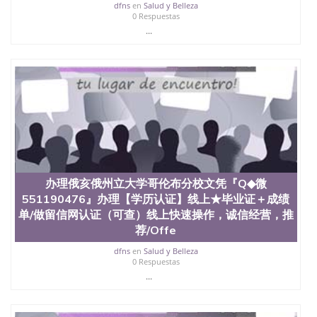
dfns
en
Salud y Belleza
551190476 圣何塞州立大学（San Jose State
0 Respuestas
University, 又译为“圣荷西州立大学”）成立于1857
...
年，简称SJSU，是加州历史悠久的大学之一，也是美
西地区的公立大学之一。位于圣何塞市San Jose中
心，占地154公顷。它是一所位于加利福尼亚州的著
名综合性公立大学，它以极高的就业率，全美名列前
茅的毕业薪资，浓厚的多元化学术氛围，杰出的本科
教育质量，被《福克斯》杂志评选为全美50强公立综
合性大学，每年有来自世界各地的成百上千的海外学
生前往求学。 至今，这是一所在世界上享有学术地
位、声誉、实习机会和影响力的高等教育机构，并获
誉为美国本科教育质量的核心代表。其计算机系与会
计系更是在当今美国大学教学排名中表现优异。其毕
办理俄亥俄州立大学哥伦布分校文凭『Q◆微
业生大多可以在其所处地域的世界硅谷中心得到工作
机会。许多硅谷公司甚至在学生大三和大四的学期提
551190476』办理【学历认证】线上★毕业证＋成绩
供许多相应科系的实习机会。无论是加州大学系统
单/做留信网认证（可查）线上快速操作，诚信经营，推
(UC)，还是加州州立大学系统(CSU), 圣何塞州立大学
荐/Offe
都占据着加州所有大学中的地理位置。 圣何塞州立大
学座落于硅谷(Silicon Valley), 于附近的旧金山-圣何塞
dfns
en
Salud y Belleza
0 Respuestas
地区为全美的重要科技中心。约有学生三万人，超过
...
134种学士学科和65个硕士学科，并有来自世界60余
国的学生来此就读。其有名的科系如计算机科学，电
子工程学，工商管理学，艺术设计，和航空学等，深