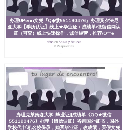
办理UPenn文凭『Q◆微551190476』办理宾夕法尼
亚大学【学历认证】线上★毕业证＋成绩单/做留信网认
证（可查）线上快速操作，诚信经营，推荐/Offe
dfns
en
Salud y Belleza
0 Respuestas
...
办理克莱姆森大学||毕业证||成绩单《QQ★微信
551190476》办理【留信认证】咨询国外证书，国外
学校代申请,名校保录，购买毕业证，改成绩，买假文凭