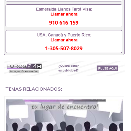
证成绩单，学校，专业，学位，毕业时间都可以根据
客户要求安排。 国内找工作假的毕业证可以用吗
551190476假的毕业证成绩单可以办学历认证吗
551190476要定居国外需要办理什么材料551190476
910 616 159
入职事业单位/国企假的毕业证会查吗551190476入职
国企/事业单位需要些什么材料551190476办理假毕业
证在国内能用吗, 挂科拿不到毕业证怎么办, 毕业证丢
了怎么办, 没有正常毕业怎么办理毕业证,没毕业可以
1-305-507-8029
办学历认证吗,您是否因为中途辍学、挂科而没有正常
毕业551190476您是否因为递交材料不齐而被拒之门
外551190476您是否因没正常毕业而导致回国得不到
教育部认证在校挂科了不想读了,成绩不理想毕不了业
怎么办551190476找工作没有文凭怎么办,怎么办理本
科/研究生文凭551190476如何办理本科/硕士毕业证
551190476网上买文凭可靠吗551190476哪里可以买
国外文凭551190476国外本科毕业证怎么办理
TEMAS RELACIONADOS:
551190476国外大学文凭可以打工作吗551190476怎
么办理 外假毕业证551190476哪里可以制作美国毕业
证551190476哪里可以办理澳洲毕业证551190476留
学生在哪里可以买假毕业证551190476哪里可以办理
加拿大毕业证551190476申请学校办理假的毕业证成
绩单可以吗551190476哪里可以办理水印成绩单
551190476哪里可以修改成绩单GPA分数551190476