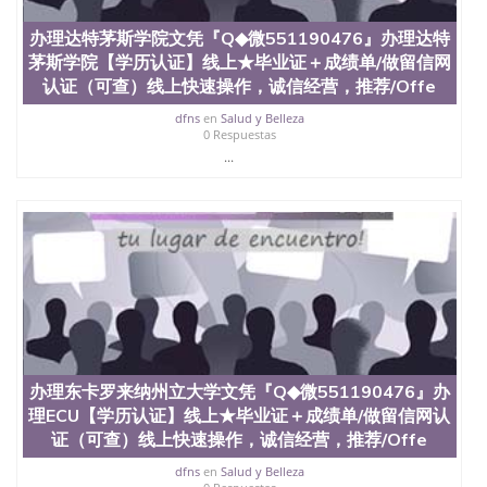
科、金融专业 1、客户提供相关材料，确定客户办理
信息，给出操作方案； 2、补充毕业证成绩单等相关
办理达特茅斯学院文凭『Q◆微551190476』办理达特
材料； 3、留服注册申请账号，付定金； 4、预约递
茅斯学院【学历认证】线上★毕业证＋成绩单/做留信网
交时间，公司人员陪同客户本人一起去留服递交材
认证（可查）线上快速操作，诚信经营，推荐/Offe
料； 5、等待结果，完成结果书留服直接邮寄给客户
6、客户确认收到结果，付余款。 我们对海外大学及
dfns
en
Salud y Belleza
学院的毕业证成绩单所使用的材料，尺寸大小，防伪
0 Respuestas
结构（包括：水印，阴影底纹，钢印LOGO烫金烫
...
银，LOGO烫金烫银复合重叠。 文字图案浮雕，激光
镭射，紫外荧光，温感，复印防伪）都有原版本文凭
对照。质量得到了广大海外客户群体的认可，同时和
海外学校留学中介， 同时能做到与时俱进，及时掌握
各大院校的（毕业证，成绩单，资格证，学生卡，结
业证，录取通知书，在读证明等相关材料）的版本更
新信息， 能够在时间掌握的海外学历文凭的样版，尺
寸大小，纸张材质，防伪技术等等，并在时间收集到
原版实物，以求达到客户的需求。 我们的优势： 我
们在保证合理定价的同时，坚持较高性价比，通过品
质和效率不断优化，为您倾情诠释什么是高性价比。
办理东卡罗来纳州立大学文凭『Q◆微551190476』办
咨询顾问：Sam q/微信:551190476 Q/微
理ECU【学历认证】线上★毕业证＋成绩单/做留信网认
信:551190476办理毕业证成绩单、教育部认证,录取通
证（可查）线上快速操作，诚信经营，推荐/Offe
知书，雅思，留学回国证明.
dfns
en
Salud y Belleza
公司专业制作、办理、仿制、成绩单文凭、改成绩、