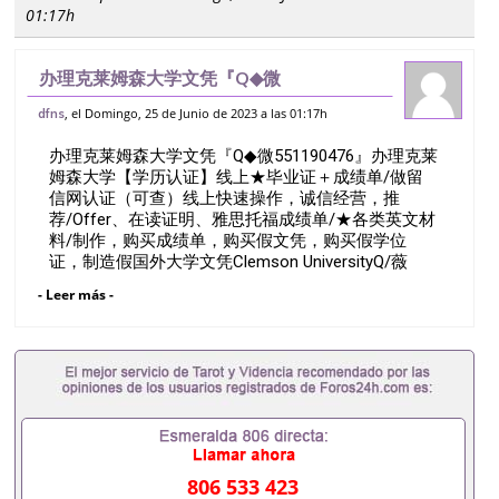
01:17h
办理克莱姆森大学文凭『Q◆微
551190476』办理克莱姆森大学【学历认
, el Domingo, 25 de Junio de 2023 a las 01:17h
dfns
证】线上★毕业证＋成绩单/做留信网认证
办理克莱姆森大学文凭『Q◆微551190476』办理克莱
（可查）线上快速操作，诚信经营，推
姆森大学【学历认证】线上★毕业证＋成绩单/做留
荐/Offe
信网认证（可查）线上快速操作，诚信经营，推
荐/Offer、在读证明、雅思托福成绩单/★各类英文材
料/制作，购买成绩单，购买假文凭，购买假学位
证，制造假国外大学文凭Clemson UniversityQ/薇
551190476诚招留学代理假文凭办理毕业证成绩单办
- Leer más -
理教育部认证办理大使馆认证办理留学归国证明办理
留信网认证办理留服认证办理学历认证办理学生卡办
理录取通知书办理学位证书办理美国文凭办理澳洲文
凭办理英国文凭办理加拿大文凭办理德国文凭 一、快
速办理材料： 1、毕业证+成绩单+留学回国人员证明
+教育部认证,录取通知书，雅思。（全套留学回国必
备证明材料，给父母及亲朋好友一份完美交代）；
2、雅思、托福，OFFER，在读证明，学生卡等留学
相关材料（申请学校、转学，甚至是申请工签都可以
806 533 423
用到）。 注：上述材料，随时都可以安排办理，毕业