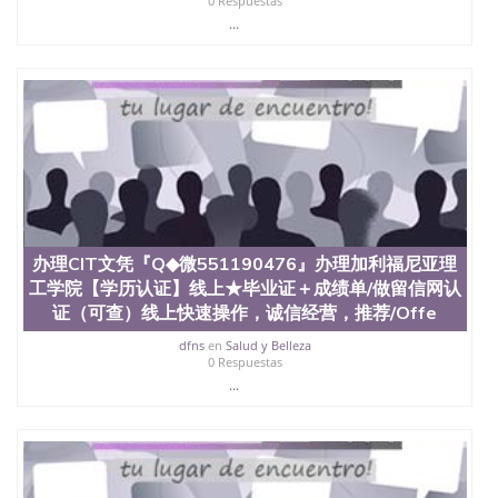
0 Respuestas
教育部学历学位认证、毕业证、成绩单、文凭、学历
...
文凭、假文凭假毕业证假学历书制作、假制作、办
理、仿制学位证书、毕业证文凭、文凭毕业证、毕业
证认证、留服认证、使馆认证、使馆证明、使馆留学
回国人员证明、留学生认证、学历认证、文凭认证学
位认证、留学生学历认证、留学生学位认证、英国文
凭学历、美国文凭学历、澳洲文凭学历、加拿大文凭
学历、新西兰学历认证等q:551190476 微信：
551190476 圣何塞州立大学毕业证（San Jose State
University）圣何塞州立大学毕业证（San Jose State
University）圣何塞州立大学毕业证（San Jose State
University）圣何塞州立大学成绩单（San Jose State
办理CIT文凭『Q◆微551190476』办理加利福尼亚理
University）圣何塞州立大学成绩单（ San Jose State
工学院【学历认证】线上★毕业证＋成绩单/做留信网认
University）圣何塞州立大学成绩单（San Jose State
University）成绩单圣何塞州立大学文凭（San Jose
证（可查）线上快速操作，诚信经营，推荐/Offe
State University）圣何塞州立大学（San Jose State
dfns
en
Salud y Belleza
University）圣何塞州立大学（San Jose State
0 Respuestas
University）圣何塞州立大学（ San Jose State
...
University）圣何塞州立大学（San Jose State
University）圣何塞州立大学文凭（San Jose State
University）圣何塞州立大学文凭（San Jose State
University）文凭圣何塞州立大学文凭（San Jose
State University）圣何塞州立大学学历（ San Jose