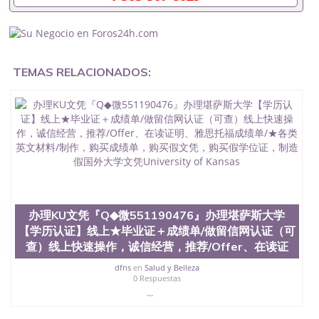
成绩单可以办学历认证吗551190476要定居国外需要
办理什么材料551190476入职事业单位/国企假的毕业
证会查吗551190476入职国企/事业单位需要些什么材
料551190476办理假毕业证在国内能用吗, 挂科拿不到
毕业证怎么办, 毕业证丢了怎么办, 没有正常毕业怎么
TEMAS RELACIONADOS:
办理毕业证,没毕业可以办学历认证吗,您是否因为中
途辍学、挂科而没有正常毕业551190476您是否因为
递交材料不齐而被拒之门外551190476您是否因没正
常毕业而导致回国得不到教育部认证在校挂科了不想
读了,成绩不理想毕不了业怎么办551190476找工作没
有文凭怎么办,怎么办理本科/研究生文凭551190476
如何办理本科/硕士毕业证551190476网上买文凭可靠
吗551190476哪里可以买国外文凭551190476国外本
科毕业证怎么办理551190476国外大学文凭可以打工
作吗551190476怎么办理 外假毕业证551190476哪里
可以制作美国毕业证551190476哪里可以办理澳洲毕
办理KU文凭『Q◆微551190476』办理堪萨斯大学
业证551190476留学生在哪里可以买假毕业证
【学历认证】线上★毕业证＋成绩单/做留信网认证（可
551190476哪里可以办理加拿大毕业证551190476申
查）线上快速操作，诚信经营，推荐/Offer、在读证
请学校办理假的毕业证成绩单可以吗551190476哪里
可以办理水印成绩单551190476哪里可以修改成绩单
dfns
en
Salud y Belleza
GPA分数551190476假毕业证能查出来吗551190476
0 Respuestas
假文凭网上能查到吗551190476 如何拿到国外毕业证
...
QQ微信551190476办假大学毕业证QQ微信551190476
国外毕业证去哪认证QQ微信551190476找毕业证封皮