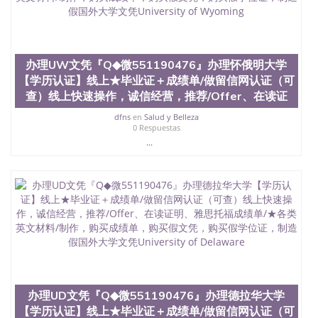
买澳洲大学毕业证成绩单假文凭学历
offieUniversityofSouthernQueensland 澳洲读书未毕
业找人做文凭学位qq微信551190476澳洲读CQU中央
昆士兰大学学历成绩单购买学位证书/澳洲读本科硕
士做文凭/购买澳洲大学毕业证成绩单假文凭学历办
办理UW文凭『Q◆微551190476』办理怀俄明大学
理UM文凭『Q◆微551190476』办理迈阿密大学【学
【学历认证】线上★毕业证＋成绩单/做留信网认证（可
历认证】线上★毕业证＋成绩单/做留信网认证（可
查）线上快速操作，诚信经营，推荐/Offer、在读证
查）线上快速操作，诚信经营，推荐/Offer、在读证
明、雅思托福成绩单/★各类英文材料/制作，购买成
dfns
en
Salud y Belleza
绩单，购买假文凭，购买假学位证，制造假国外大学
0 Respuestas
文凭University of Miami
...
办理UD文凭『Q◆微551190476』办理德拉华大学
【学历认证】线上★毕业证＋成绩单/做留信网认证（可