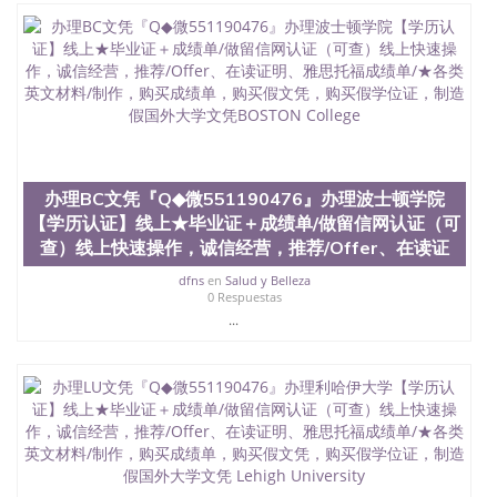
QQ微信551190476国外毕业证外壳定制QQ微信
551190476快速代办国外毕业证QQ微信551190476快
速拿到国外文凭QQ微信551190476国外留学文凭认证
QQ微信551190476国外文凭回国认证QQ微信
551190476泰国文凭办理QQ微信551190476法国留学
回国证明QQ微信551190476 国外烫金照片QQ微信
551190476外国文凭在中国有用吗QQ微信551190476
德国留学回国证明QQ微信551190476爱尔兰留学回国
证明QQ微信551190476国外硕士文凭办理QQ微信
办理BC文凭『Q◆微551190476』办理波士顿学院
551190476 网上买文凭可靠吗QQ微信551190476买国
【学历认证】线上★毕业证＋成绩单/做留信网认证（可
外文凭质量QQ微信551190476国外本科毕业证怎么办
查）线上快速操作，诚信经营，推荐/Offer、在读证
理QQ微信551190476国外大学文凭真制作QQ微信
551190476办国外文凭可找工作QQ微信551190476国
dfns
en
Salud y Belleza
外大学有毕业证QQ微信551190476办理国外毕业证价
0 Respuestas
格QQ微信551190476国外编号查询QQ微信551190476
...
办理国外文凭要交定金吗QQ微信551190476办国外可
查文凭QQ微信551190476网上购买真文凭可信吗QQ
微信551190476学士学位证书查询机构QQ微信
551190476 国外资格证书办理QQ微信551190476如何
办理学历认证QQ微信551190476海外文凭认证办理
QQ微信551190476 圣何塞州立大学（San Jose State
University, 又译为“圣荷西州立大学”）成立于1857
年，简称SJSU，是加州历史悠久的大学之一，也是美