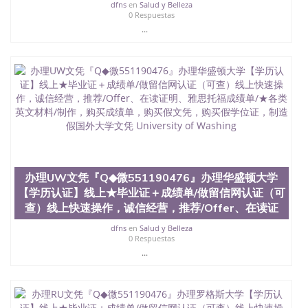
dfns
en
Salud y Belleza
4、电子图做好发给客户确认； 5、电子图确认好转成
0 Respuestas
品部做成品； 6、成品做好拍照或者视频确认再付余
...
款； 7、快递给客户（国内顺丰，国外DHL）。 三、
真实网上可查的证明材料 1、教育部学历学位认证，
留服真实存档可查，存档。 2、留学回国人员证明
（使馆认证），使馆网站真实存档可查。 3、留信网
真实可查认证办理，存档可查，终身受用。 四、办理
流程农业科学院、艺术与建筑学院、商学院、交流学
院、地球及物质科学院、教育学院、工程学院、健康
与人类发展学院、信息工程与科学学院、人文学院、
护理学院、科学学院等。学校的教育学院排名在全美
前十名，工学院排名在前十五名，且继续攀升中。纽
约大学为学生们提供本科、硕士及博士学位。学校的
办理UW文凭『Q◆微551190476』办理华盛顿大学
专业课程包括：会计学、MBA、财务、教育、建筑工
程、经济、医学、护理、文学、音乐、生物学、统计
【学历认证】线上★毕业证＋成绩单/做留信网认证（可
学、美术、电子工程、天文学、农业、环境污染控
查）线上快速操作，诚信经营，推荐/Offer、在读证
制、历史、电气工程、生物工程、建筑设计、工商管
dfns
en
Salud y Belleza
理、材料科学、机械工程、航天工程、土木工程、数
0 Respuestas
学、化学、英语、社会科学、心理学、戏剧、市场营
...
销、机械工程、计算机科学、物理学、人工智能、商
科、金融专业 1、客户提供相关材料，确定客户办理
信息，给出操作方案； 2、补充毕业证成绩单等相关
材料； 3、留服注册申请账号，付定金； 4、预约递