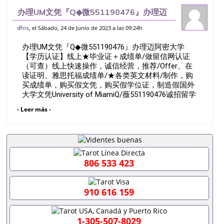
办理UM文凭『Q◆微551190476』办理迈
阿密大学【学历认证】线上★毕业证＋成绩
, el Sábado, 24 de Junio de 2023 a las 09:24h
dfns
单/做留信网认证（可查）线上快速操作，
办理UM文凭『Q◆微551190476』办理迈阿密大学
诚信经营，推荐/Offer、在读证
【学历认证】线上★毕业证＋成绩单/做留信网认证
（可查）线上快速操作，诚信经营，推荐/Offer、在
读证明、雅思托福成绩单/★各类英文材料/制作，购
买成绩单，购买假文凭，购买假学位证，制造假国外
大学文凭University of MiamiQ/薇551190476诚招留学
代理假文凭办理毕业证成绩单办理教育部认证办理大
- Leer más -
使馆认证办理留学归国证明办理留信网认证办理留服
认证办理学历认证办理学生卡办理录取通知书办理学
位证书办理美国文凭办理澳洲文凭办理英国文凭办理
加拿大文凭办理德国文凭 一、快速办理材料： 1、毕
业证+成绩单+留学回国人员证明+教育部认证,录取通
知书，雅思。（全套留学回国必备证明材料，给父母
806 533 423
及亲朋好友一份完美交代）； 2、雅思、托福，
OFFER，在读证明，学生卡等留学相关材料（申请学
校、转学，甚至是申请工签都可以用到）。 注：上述
910 616 159
材料，随时都可以安排办理，毕业证成绩单，学校，
专业，学位，毕业时间都可以根据客户要求安排。 国
内找工作假的毕业证可以用吗551190476假的毕业证
1-305-507-8029