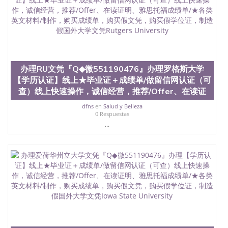
交时间，公司人员陪同客户本人一起去留服递交材
料； 5、等待结果，完成结果书留服直接邮寄给客户
6、客户确认收到结果，付余款。 我们对海外大学及
学院的毕业证成绩单所使用的材料，尺寸大小，防伪
结构（包括：水印，阴影底纹，钢印LOGO烫金烫
银，LOGO烫金烫银复合重叠。 文字图案浮雕，激光
镭射，紫外荧光，温感，复印防伪）都有原版本文凭
办理RU文凭『Q◆微551190476』办理罗格斯大学
对照。质量得到了广大海外客户群体的认可，同时和
海外学校留学中介， 同时能做到与时俱进，及时掌握
【学历认证】线上★毕业证＋成绩单/做留信网认证（可
各大院校的（毕业证，成绩单，资格证，学生卡，结
查）线上快速操作，诚信经营，推荐/Offer、在读证
业证，录取通知书，在读证明等相关材料）的版本更
新信息， 能够在时间掌握的海外学历文凭的样版，尺
dfns
en
Salud y Belleza
0 Respuestas
寸大小，纸张材质，防伪技术等等，并在时间收集到
...
原版实物，以求达到客户的需求。 我们的优势： 我
们在保证合理定价的同时，坚持较高性价比，通过品
质和效率不断优化，为您倾情诠释什么是高性价比。
咨询顾问：Sam q/微信:551190476 Q/微
信:551190476办理毕业证成绩单、教育部认证,录取通
知书，雅思，留学回国证明.
公司专业制作、办理、仿制、成绩单文凭、改成绩、
教育部学历学位认证、毕业证、成绩单、文凭、学历
文凭、假文凭假毕业证假学历书制作、假制作、办
理、仿制学位证书、毕业证文凭、文凭毕业证、毕业