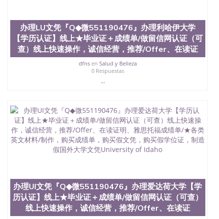
西地区的公立大学之一。位于圣何塞市San Jose中
心，占地154公顷。它是一所位于加利福尼亚州的著
名综合性公立大学，它以极高的就业率，全美名列前
办理LU文凭『Q◆微551190476』办理利哈伊大学
茅的毕业薪资，浓厚的多元化学术氛围，杰出的本科
【学历认证】线上★毕业证＋成绩单/做留信网认证（可
教育质量，被《福克斯》杂志评选为全美50强公立综
查）线上快速操作，诚信经营，推荐/Offer、在读证
合性大学，每年有来自世界各地的成百上千的海外学
生前往求学。 至今，这是一所在世界上享有学术地
dfns
en
Salud y Belleza
位、声誉、实习机会和影响力的高等教育机构，并获
0 Respuestas
誉为美国本科教育质量的核心代表。其计算机系与会
...
计系更是在当今美国大学教学排名中表现优异。其毕
业生大多可以在其所处地域的世界硅谷中心得到工作
机会。许多硅谷公司甚至在学生大三和大四的学期提
供许多相应科系的实习机会。无论是加州大学系统
(UC)，还是加州州立大学系统(CSU), 圣何塞州立大学
都占据着加州所有大学中的地理位置。 圣何塞州立大
学座落于硅谷(Silicon Valley), 于附近的旧金山-圣何塞
地区为全美的重要科技中心。约有学生三万人，超过
134种学士学科和65个硕士学科，并有来自世界60余
国的学生来此就读。其有名的科系如计算机科学，电
子工程学，工商管理学，艺术设计，和航空学等，深
办理UI文凭『Q◆微551190476』办理爱达荷大学【学
受性肯定及好评；而各种大学部和研究所的商学课程
历认证】线上★毕业证＋成绩单/做留信网认证（可查）
也吸引了众多不同国家的专业人士前来研究与学习。
二、办理流程： 1、收集客户办理信息； 2、客户付
线上快速操作，诚信经营，推荐/Offer、在读证
定金下单； 3、公司确认到账转制作点做电子图；