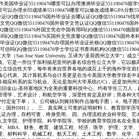
以制作美国毕业证551190476哪里可以办理澳洲毕业证55119047
哪里可以办理水印成绩单551190476哪里可以修改成绩单GPA分数55
毕业证QQ微信551190476国外毕业证去哪认证QQ微信55119047
外文凭QQ微信551190476国外留学文凭认证QQ微信551190476
片QQ微信551190476外国文凭在中国有用吗QQ微信551190476
可靠吗QQ微信551190476买国外文凭质量QQ微信551190476
学有毕业证QQ微信551190476办理国外毕业证价格QQ微信551190
凭可信吗QQ微信551190476学士学位证书查询机构QQ微信55119
大学（San Jose State University, 又译为“圣荷西州
154公顷。它是一所位于加利福尼亚州的著名综合性公立大学，它
公立综合性大学，每年有来自世界各地的成百上千的海外学生前
核心代表。其计算机系与会计系更是在当今美国大学教学排名中
应科系的实习机会。无论是加州大学系统(UC)，还是加州州立大
y), 于附近的旧金山-圣何塞地区为全美的重要科技中心。约有学生三万
管理学，艺术设计，和航空学等，深受性肯定及好评；而各种大
户付定金下单； 3、公司确认到账转制作点做电子图； 4、电子图
，国外DHL）。 三、真实网上可查的证明材料 1、教育部学历
认证办理，存档可查，终身受用。 四、办理流程农业科学院、
人文学院、护理学院、科学学院等。学校的教育学院排名在全美
学、MBA、财务、教育、建筑工程、经济、医学、护理、文学
理、材料科学、机械工程、航天工程、土木工程、数学、化学、