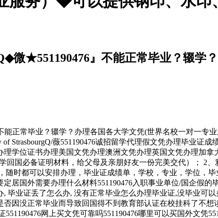
业服务）◆可以提供钢印、水印
◆微★551190476』不能正常毕业？辍
476』不能正常毕业？辍学？办理各国各大学文凭(世界名校一对
ty of StrasbourgQ/薇551190476诚招留学代理假文
理学位证书办理美国文凭办理澳洲文凭办理英国文凭办理加拿大文
学回国必备证明材料，给父母及亲朋好友一份完美交代）； 2、
，随时都可以安排办理，毕业证成绩单，学校，专业，学位，毕
76要定居国外需要办理什么材料551190476入职事业单位/国企假
怎么办, 毕业证丢了怎么办, 没有正常毕业怎么办理毕业证,没毕
476您是否因没正常毕业而导致回国得不到教育部认证在校挂科了不想读
551190476网上买文凭可靠吗551190476哪里可以买国外文凭55