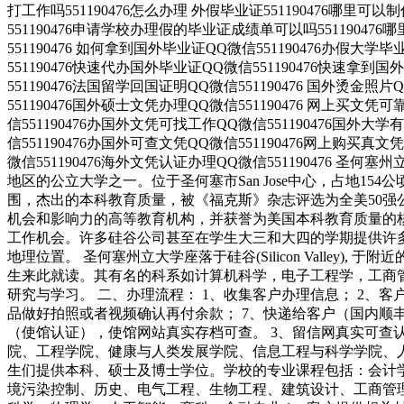
打工作吗551190476怎么办理 外假毕业证551190476哪里可
551190476申请学校办理假的毕业证成绩单可以吗551190476
551190476 如何拿到国外毕业证QQ微信551190476办假大学
551190476快速代办国外毕业证QQ微信551190476快速拿到国
551190476法国留学回国证明QQ微信551190476 国外烫金照
551190476国外硕士文凭办理QQ微信551190476 网上买文凭
信551190476办国外文凭可找工作QQ微信551190476国外大
信551190476办国外可查文凭QQ微信551190476网上购买真文
微信551190476海外文凭认证办理QQ微信551190476 圣何塞州立
地区的公立大学之一。位于圣何塞市San Jose中心，占地
围，杰出的本科教育质量，被《福克斯》杂志评选为全美50强
机会和影响力的高等教育机构，并获誉为美国本科教育质量的
工作机会。许多硅谷公司甚至在学生大三和大四的学期提供许多相
地理位置。 圣何塞州立大学座落于硅谷(Silicon Valle
生来此就读。其有名的科系如计算机科学，电子工程学，工商
研究与学习。 二、办理流程： 1、收集客户办理信息； 2、客
品做好拍照或者视频确认再付余款； 7、快递给客户（国内顺丰
（使馆认证），使馆网站真实存档可查。 3、留信网真实可查
院、工程学院、健康与人类发展学院、信息工程与科学学院、
生们提供本科、硕士及博士学位。学校的专业课程包括：会计
境污染控制、历史、电气工程、生物工程、建筑设计、工商管