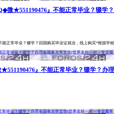
◆微★551190476』不能正常毕业？辍
6』不能正常毕业？辍学？回国购买毕业证就业，线上购买*根据学校原版
551190476』不能正常毕业？辍学？