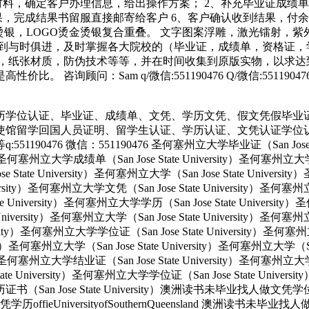
料，确定客户办理信息，给出操作方案； 2、补充毕业证成绩单
果，完成结果书留服直接邮寄给客户 6、客户确认收到结果，付
烫银，LOGO烫金烫银复合重叠。 文字图案浮雕，激光镭射，
做到与时俱进，及时掌握各大院校的（毕业证，成绩单，资格证，
，纸张材质，防伪技术等等，并在时间收集到原版实物，以求达到
 咨询顾问：Sam q/微信:551190476 Q/微信:551
历学位认证、毕业证、成绩单、文凭、学历文凭、假文凭假毕业
使馆留学回国人员证明、留学生认证、学历认证、文凭认证学位
 微信：551190476 圣何塞州立大学毕业证（San Jose State 
ity）圣何塞州立大学成绩单（San Jose State University）圣何塞州立
e State University）圣何塞州立大学（San Jose State Univers
e University）圣何塞州立大学文凭（San Jose State University
tate University）圣何塞州立大学学历（San Jose State Univers
e University）圣何塞州立大学（San Jose State University）圣何塞
versity）圣何塞州立大学学位证（San Jose State University）圣何
ersity）圣何塞州立大学（San Jose State University）圣何塞州立大学（S
ity）圣何塞州立大学结业证（San Jose State University）圣何塞州立
State University）圣何塞州立大学学位证（San Jose State Unive
大学学历证书（San Jose State University）澳洲读书未毕业找
UniversityofSouthernQueensland 澳洲读书未毕