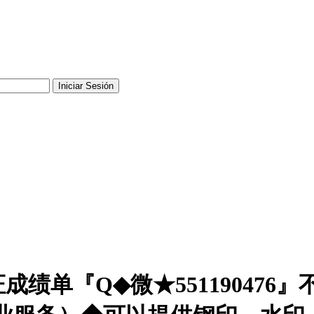
成绩单『Q◆微★55119047