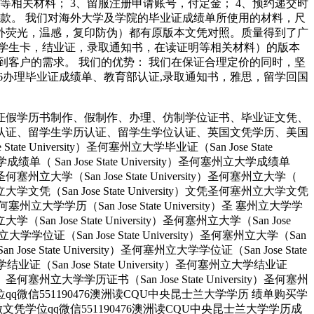
等相关材料； 3、留服注册申请账号，付定金； 4、预约递交时
余款。 我们对海外大学及学院的毕业证成绩单所使用的材料，尺
紫外荧光，温感，复印防伪）都有原版本文凭对照。质量得到了广
学生卡，结业证，录取通知书，在读证明等相关材料）的版本
客户的需求。 我们的优势： 我们在保证合理定价的同时，坚
190476办理毕业证成绩单、教育部认证,录取通知书，雅思，留学回国
证假学历书制作、假制作、办理、仿制学位证书、毕业证文凭、
认证、留学生学历认证、留学生学位认证、英国文凭学历、美国
University）圣何塞州立大学毕业证（San Jose State
大学成绩单（ San Jose State University）圣何塞州立大学成绩单
ity）圣何塞州立大学（San Jose State University）圣何塞州立大学（
）圣何塞州立大学文凭（San Jose State University）文凭圣何塞州立大学文凭
ity）圣何塞州立大学学历（San Jose State University）圣 塞州立大学学
州立大学（San Jose State University）圣何塞州立大学（San Jose
塞州立大学学位证（San Jose State University）圣何塞州立大学（San
an Jose State University）圣何塞州立大学学位证（San Jose State
大学结业证（San Jose State University）圣何塞州立大学结业证
rsity）圣何塞州立大学学历证书（San Jose State University）圣何塞州
人做文凭学位qq微信551190476澳洲读CQU中央昆士兰大学学历 绩单购买学
业找人做文凭学位qq微信551190476澳洲读CQU中央昆士兰大学学历成