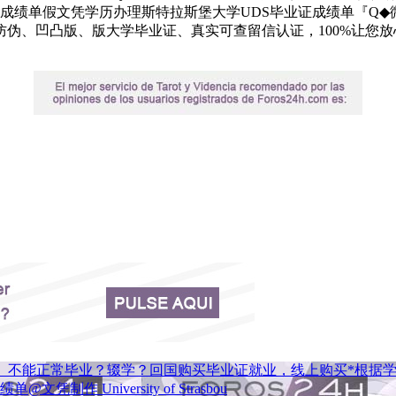
绩单假文凭学历办理斯特拉斯堡大学UDS毕业证成绩单『Q◆微★
版大学毕业证、真实可查留信认证，100%让您放心满意 Universi