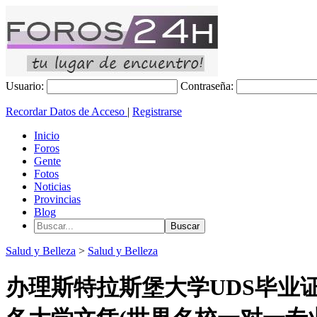
Usuario:
Contraseña:
Recordar Datos de Acceso
|
Registrarse
Inicio
Foros
Gente
Fotos
Noticias
Provincias
Blog
Salud y Belleza
>
Salud y Belleza
办理斯特拉斯堡大学UDS毕业证