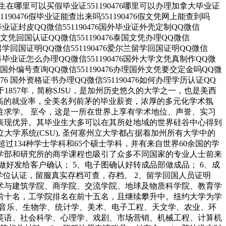
6留学生在哪里可以买假毕业证551190476哪里可以办理加拿大毕业证
1190476假毕业证能查出来吗551190476假文凭网上能查到吗
6找毕业证封皮QQ微信551190476国外毕业证外壳定制QQ微信
国外文凭回国认证QQ微信551190476泰国文凭办理QQ微信
德国留学回国证明QQ微信551190476爱尔兰留学回国证明QQ微信
国外本科毕业证怎么办理QQ微信551190476国外大学文凭真制作QQ微
476国外编号查询QQ微信551190476办理国外文凭要交定金吗QQ微
0476 国外资格证书办理QQ微信551190476如何办理学历认证QQ
立大学”）成立于1857年，简称SJSU，是加州历史悠久的大学之一，也是美西
以极高的就业率，全美名列前茅的毕业薪资，浓厚的多元化学术氛
往求学。 至今，这是一所在世界上享有学术地位、声誉、实习
表现优异。其毕业生大多可以在其所处地域的世界硅谷中心得到
学系统(CSU), 圣何塞州立大学都占据着加州所有大学中的
人，超过134种学士学科和65个硕士学科，并有来自世界60余国的学
学部和研究所的商学课程也吸引了众多不同国家的专业人士前来
做好发给客户确认； 5、电子图确认好转成品部做成品； 6、成
学位认证，留服真实存档可查，存档。 2、留学回国人员证明
艺术与建筑学院、商学院、交流学院、地球及物质科学院、教育学
前十名，工学院排名在前十五名，且继续攀升中。纽约大学为学
、音乐、生物学、统计学、美术、电子工程、天文学、农业、环
英语、社会科学、心理学、戏剧、市场营销、机械工程、计算机