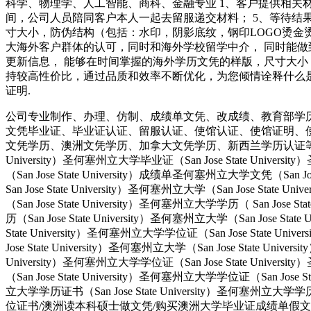
科学、物理学、人工智能、商科、金融专业 1、客户提供相关材
间，公司人员陪同客户本人一起去留服递交材料； 5、等待结
寸大小，防伪结构（包括：水印，阴影底纹，钢印LOGO烫金
大海外客户群体的认可，同时和海外学校留学中介， 同时能
更新信息， 能够在时间掌握的海外学历文凭的样版，尺寸大小
持较高性价比，通过品质和效率不断优化，为您倾情诠释什么是高性价比。
证明.
公司专业制作、办理、仿制、成绩单文凭、改成绩、教育部学
文凭毕业证、毕业证认证、留服认证、使馆认证、使馆证明、
文凭学历、澳洲文凭学历、加拿大文凭学历、新西兰学历认证等q:551190476
University）圣何塞州立大学毕业证（San Jose State Univers
（San Jose State University）成绩单圣何塞州立大学文凭（San Jos
San Jose State University）圣何塞州立大学（San Jose Stat
（San Jose State University）圣何塞州立大学学历（ San Jose S
历（San Jose State University）圣何塞州立大学（San Jose Stat
State University）圣何塞州立大学学位证（San Jose State Uni
Jose State University）圣何塞州立大学（San Jose State Univ
University）圣何塞州立大学学位证（San Jose State Univers
（San Jose State University）圣何塞州立大学学位证（San Jose 
立大学学历证书（San Jose State University）圣何塞州立
位证书/澳洲读本科硕士做文凭/购买澳洲大学毕业证成绩单假文凭学历offie