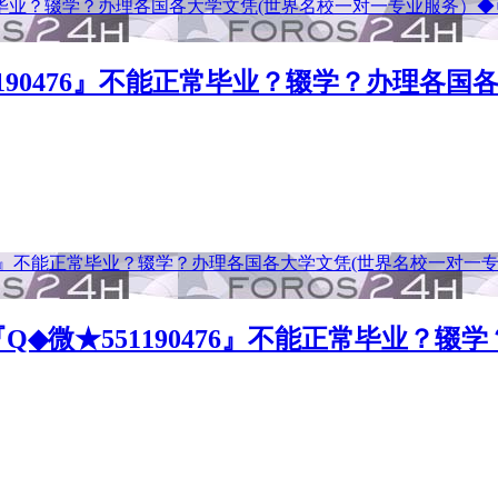
190476』不能正常毕业？辍学？办理各
单『Q◆微★551190476』不能正常毕业