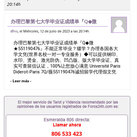
20:14h
办理巴黎第七大学毕业证成绩单『Q◆微
★551190476』不能正常毕业？辍学？办
, el Miércoles, 12 de Julio de 2023 a las 20:14h
dfns
理各国各大学文凭(世界名校一对一专业服
办理巴黎第七大学毕业证成绩单『Q◆微
务）◆可以提供钢印、水印、烫金、激光防
★551190476』不能正常毕业？辍学？办理各国各大
学文凭(世界名校一对一专业服务）◆可以提供钢印、
水印、烫金、激光防伪、凹凸版、版大学毕业证、真
实可查留信认证，100%让您放心满意 Université Paris
Diderot-Paris 7Q/薇551190476诚招留学代理假文凭
办理毕业证成绩单办理教育部认证办理大使馆认证办
- Leer más -
理留学归国证明办理留信网认证办理留服认证办理学
历认证办理学生卡办理录取通知书办理学位证书办理
美国文凭办理澳洲文凭办理英国文凭办理加拿大文凭
办理德国文凭 一、快速办理材料： 1、毕业证+成绩
单+留学回国人员证明+教育部认证,录取通知书，雅
思。（全套留学回国必备证明材料，给父母及亲朋好
友一份完美交代）； 2、雅思、托福，OFFER，在读
证明，学生卡等留学相关材料（申请学校、转学，甚
至是申请工签都可以用到）。 注：上述材料，随时都
806 533 423
可以安排办理，毕业证成绩单，学校，专业，学位，