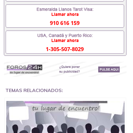
毕业时间都可以根据客户要求安排。 国内找工作假的
毕业证可以用吗551190476假的毕业证成绩单可以办
学历认证吗551190476要定居国外需要办理什么材料
551190476入职事业单位/国企假的毕业证会查吗
910 616 159
551190476入职国企/事业单位需要些什么材料
551190476办理假毕业证在国内能用吗, 挂科拿不到毕
业证怎么办, 毕业证丢了怎么办, 没有正常毕业怎么办
理毕业证,没毕业可以办学历认证吗,您是否因为中途
1-305-507-8029
辍学、挂科而没有正常毕业551190476您是否因为递
交材料不齐而被拒之门外551190476您是否因没正常
毕业而导致回国得不到教育部认证在校挂科了不想读
了,成绩不理想毕不了业怎么办551190476找工作没有
文凭怎么办,怎么办理本科/研究生文凭551190476如
何办理本科/硕士毕业证551190476网上买文凭可靠吗
551190476哪里可以买国外文凭551190476国外本科
毕业证怎么办理551190476国外大学文凭可以打工作
TEMAS RELACIONADOS:
吗551190476怎么办理 外假毕业证551190476哪里可
以制作美国毕业证551190476哪里可以办理澳洲毕业
证551190476留学生在哪里可以买假毕业证
551190476哪里可以办理加拿大毕业证551190476申
请学校办理假的毕业证成绩单可以吗551190476哪里
可以办理水印成绩单551190476哪里可以修改成绩单
GPA分数551190476假毕业证能查出来吗551190476