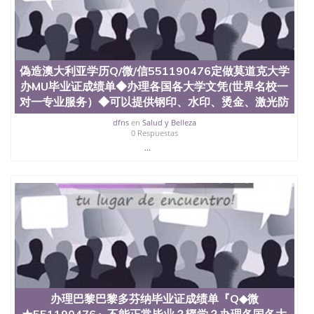
信息，给出操作方案； 2、补充毕业证成绩单等相关
材料； 3、留服注册申请账号，付定金； 4、预约递
交时间，公司人员陪同客户本人一起去留服递交材
料； 5、等待结果，完成结果书留服直接邮寄给客户
6、客户确认收到结果，付余款。 我们对海外大学及
偽造澳大利亚学历Q/微/信551190476定做莫道克大学
学院的毕业证成绩单所使用的材料，尺寸大小，防伪
办MU毕业证成绩单◆办理各国各大学文凭(世界名校一
结构（包括：水印，阴影底纹，钢印LOGO烫金烫
银，LOGO烫金烫银复合重叠。 文字图案浮雕，激光
对一专业服务）◆可以提供钢印、水印、烫金、激光防
镭射，紫外荧光，温感，复印防伪）都有原版本文凭
dfns
en
Salud y Belleza
对照。质量得到了广大海外客户群体的认可，同时和
0 Respuestas
海外学校留学中介， 同时能做到与时俱进，及时掌握
...
各大院校的（毕业证，成绩单，资格证，学生卡，结
业证，录取通知书，在读证明等相关材料）的版本更
新信息， 能够在时间掌握的海外学历文凭的样版，尺
寸大小，纸张材质，防伪技术等等，并在时间收集到
原版实物，以求达到客户的需求。 我们的优势： 我
们在保证合理定价的同时，坚持较高性价比，通过品
质和效率不断优化，为您倾情诠释什么是高性价比。
咨询顾问：Sam q/微信:551190476 Q/微
信:551190476办理毕业证成绩单、教育部认证,录取通
知书，雅思，留学回国证明.
公司专业制作、办理、仿制、成绩单文凭、改成绩、
办理巴黎巴黎多芬纳毕业证成绩单『Q◆微
教育部学历学位认证、毕业证、成绩单、文凭、学历
★551190476』不能正常毕业？辍学？办理各国各大