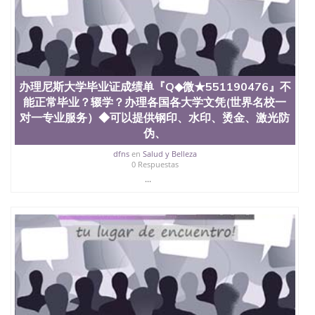
文凭学位qq微信551190476澳洲读CQU中央昆士兰大
学学历 绩单购买学位证书/澳洲读本科硕士做文凭/购
买澳洲大学毕业证成绩单假文凭学历
offieUniversityofSouthernQueensland 澳洲读书未毕
业找人做文凭学位qq微信551190476澳洲读CQU中央
昆士兰大学学历成绩单购买学位证书/澳洲读本科硕
办理尼斯大学毕业证成绩单『Q◆微★551190476』不
士做文凭/购买澳洲大学毕业证成绩单假文凭学历办
理巴黎第七大学毕业证成绩单『Q◆微★551190476』
能正常毕业？辍学？办理各国各大学文凭(世界名校一
不能正常毕业？辍学？办理各国各大学文凭(世界名校
对一专业服务）◆可以提供钢印、水印、烫金、激光防
一对一专业服务）◆可以提供钢印、水印、烫金、激
伪、
光防伪、凹凸版、版大学毕业证、真实可查留信认
证，100%让您放心满意 Université Paris Diderot-Paris
dfns
en
Salud y Belleza
0 Respuestas
7
...