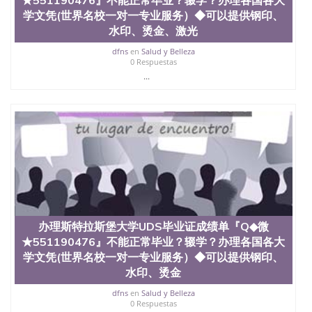
文凭、假文凭假毕业证假学历书制作、假制作、办
学文凭(世界名校一对一专业服务）◆可以提供钢印、
理、仿制学位证书、毕业证文凭、文凭毕业证、毕业
水印、烫金、激光
证认证、留服认证、使馆认证、使馆证明、使馆留学
回国人员证明、留学生认证、学历认证、文凭认证学
dfns
en
Salud y Belleza
位认证、留学生学历认证、留学生学位认证、英国文
0 Respuestas
凭学历、美国文凭学历、澳洲文凭学历、加拿大文凭
...
学历、新西兰学历认证等q:551190476 微信：
551190476 圣何塞州立大学毕业证（San Jose State
University）圣何塞州立大学毕业证（San Jose State
University）圣何塞州立大学毕业证（San Jose State
University）圣何塞州立大学成绩单（San Jose State
University）圣何塞州立大学成绩单（ San Jose State
University）圣何塞州立大学成绩单（San Jose State
University）成绩单圣何塞州立大学文凭（San Jose
State University）圣何塞州立大学（San Jose State
University）圣何塞州立大学（San Jose State
University）圣何塞州立大学（ San Jose State
办理斯特拉斯堡大学UDS毕业证成绩单『Q◆微
University）圣何塞州立大学（San Jose State
★551190476』不能正常毕业？辍学？办理各国各大
University）圣何塞州立大学文凭（San Jose State
学文凭(世界名校一对一专业服务）◆可以提供钢印、
University）圣何塞州立大学文凭（San Jose State
水印、烫金
University）文凭圣何塞州立大学文凭（San Jose
State University）圣何塞州立大学学历（ San Jose
dfns
en
Salud y Belleza
State University）圣何塞州立大学学历（San Jose
0 Respuestas