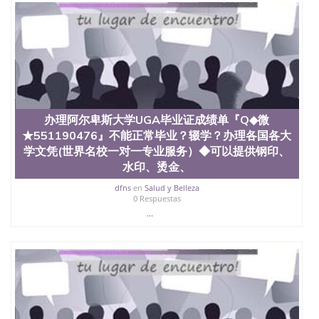
办理阿尔卑斯大学UGA毕业证成绩单『Q◆微
★551190476』不能正常毕业？辍学？办理各国各大
学文凭(世界名校一对一专业服务）◆可以提供钢印、
水印、烫金、
dfns
en
Salud y Belleza
0 Respuestas
...