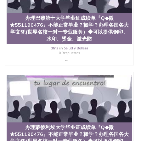
假文凭网上能查到吗551190476 如何拿到国外毕业证
QQ微信551190476办假大学毕业证QQ微信551190476
国外毕业证去哪认证QQ微信551190476找毕业证封皮
办理巴黎第十大学毕业证成绩单『Q◆微
QQ微信551190476国外毕业证外壳定制QQ微信
★551190476』不能正常毕业？辍学？办理各国各大
551190476快速代办国外毕业证QQ微信551190476快
速拿到国外文凭QQ微信551190476国外留学文凭认证
学文凭(世界名校一对一专业服务）◆可以提供钢印、
QQ微信551190476国外文凭回国认证QQ微信
水印、烫金、激光防
551190476泰国文凭办理QQ微信551190476法国留学
dfns
en
Salud y Belleza
回国证明QQ微信551190476 国外烫金照片QQ微信
0 Respuestas
551190476外国文凭在中国有用吗QQ微信551190476
...
德国留学回国证明QQ微信551190476爱尔兰留学回国
证明QQ微信551190476国外硕士文凭办理QQ微信
551190476 网上买文凭可靠吗QQ微信551190476买国
外文凭质量QQ微信551190476国外本科毕业证怎么办
理QQ微信551190476国外大学文凭真制作QQ微信
551190476办国外文凭可找工作QQ微信551190476国
外大学有毕业证QQ微信551190476办理国外毕业证价
格QQ微信551190476国外编号查询QQ微信551190476
办理国外文凭要交定金吗QQ微信551190476办国外可
查文凭QQ微信551190476网上购买真文凭可信吗QQ
微信551190476学士学位证书查询机构QQ微信
办理蒙彼利埃大学毕业证成绩单『Q◆微
551190476 国外资格证书办理QQ微信551190476如何
办理学历认证QQ微信551190476海外文凭认证办理
★551190476』不能正常毕业？辍学？办理各国各大
QQ微信551190476 圣何塞州立大学（San Jose State
学文凭(世界名校一对一专业服务）◆可以提供钢印、