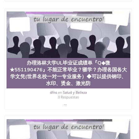
也吸引了众多不同国家的专业人士前来研究与学习。
二、办理流程： 1、收集客户办理信息； 2、客户付
定金下单； 3、公司确认到账转制作点做电子图；
4、电子图做好发给客户确认； 5、电子图确认好转成
品部做成品； 6、成品做好拍照或者视频确认再付余
款； 7、快递给客户（国内顺丰，国外DHL）。 三、
真实网上可查的证明材料 1、教育部学历学位认证，
留服真实存档可查，存档。 2、留学回国人员证明
（使馆认证），使馆网站真实存档可查。 3、留信网
真实可查认证办理，存档可查，终身受用。 四、办理
流程农业科学院、艺术与建筑学院、商学院、交流学
办理洛林大学UL毕业证成绩单『Q◆微
院、地球及物质科学院、教育学院、工程学院、健康
★551190476』不能正常毕业？辍学？办理各国各大
与人类发展学院、信息工程与科学学院、人文学院、
学文凭(世界名校一对一专业服务）◆可以提供钢印、
护理学院、科学学院等。学校的教育学院排名在全美
水印、烫金、激光防
前十名，工学院排名在前十五名，且继续攀升中。纽
约大学为学生们提供本科、硕士及博士学位。学校的
dfns
en
Salud y Belleza
专业课程包括：会计学、MBA、财务、教育、建筑工
0 Respuestas
程、经济、医学、护理、文学、音乐、生物学、统计
...
学、美术、电子工程、天文学、农业、环境污染控
制、历史、电气工程、生物工程、建筑设计、工商管
理、材料科学、机械工程、航天工程、土木工程、数
学、化学、英语、社会科学、心理学、戏剧、市场营
销、机械工程、计算机科学、物理学、人工智能、商
科、金融专业 1、客户提供相关材料，确定客户办理