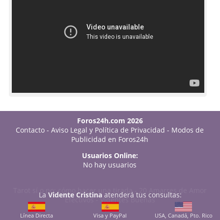
Foros24h.com 2026
Contacto
-
Aviso Legal y Política de Privacidad
-
Modos de
Publicidad en Foros24h
Usuarios Online:
No hay usuarios
Tarot sí o no: cómo hacer una tirada
-
20 Amarres de Amor
La
Vidente Cristina
atenderá tus consultas:
Efectivos
-
Videntes Buenas
Línea Directa
Visa y PayPal
USA, Canadá, Pto. Rico