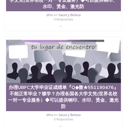
University, 又译为“圣荷西州立大学”）成立于1857
水印、烫金、激光防
年，简称SJSU，是加州历史悠久的大学之一，也是美
西地区的公立大学之一。位于圣何塞市San Jose中
dfns
en
Salud y Belleza
0 Respuestas
心，占地154公顷。它是一所位于加利福尼亚州的著
...
名综合性公立大学，它以极高的就业率，全美名列前
茅的毕业薪资，浓厚的多元化学术氛围，杰出的本科
教育质量，被《福克斯》杂志评选为全美50强公立综
合性大学，每年有来自世界各地的成百上千的海外学
生前往求学。 至今，这是一所在世界上享有学术地
位、声誉、实习机会和影响力的高等教育机构，并获
誉为美国本科教育质量的核心代表。其计算机系与会
计系更是在当今美国大学教学排名中表现优异。其毕
业生大多可以在其所处地域的世界硅谷中心得到工作
机会。许多硅谷公司甚至在学生大三和大四的学期提
供许多相应科系的实习机会。无论是加州大学系统
(UC)，还是加州州立大学系统(CSU), 圣何塞州立大学
办理UBFC大学毕业证成绩单『Q◆微★551190476』
都占据着加州所有大学中的地理位置。 圣何塞州立大
不能正常毕业？辍学？办理各国各大学文凭(世界名校
学座落于硅谷(Silicon Valley), 于附近的旧金山-圣何塞
一对一专业服务）◆可以提供钢印、水印、烫金、激光
地区为全美的重要科技中心。约有学生三万人，超过
防
134种学士学科和65个硕士学科，并有来自世界60余
国的学生来此就读。其有名的科系如计算机科学，电
dfns
en
Salud y Belleza
子工程学，工商管理学，艺术设计，和航空学等，深
0 Respuestas
受性肯定及好评；而各种大学部和研究所的商学课程
...