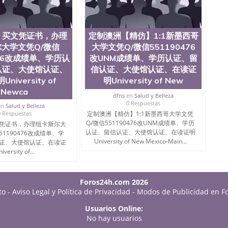
，买文凭证书，办理
定制澳洲【精仿】1:1新墨西哥
大学文凭Q/微信
大学文凭Q/微信551190476
476改成绩单、学历认
改UNM成绩单、学历认证、留
认证、大使馆认证、
信认证、大使馆认证、在读证
niversity of
明University of New
Newca
dfns
en
Salud y Belleza
0 Respuestas
en
Salud y Belleza
0 Respuestas
定制澳洲【精仿】1:1新墨西哥大学文凭
Q/微信551190476改UNM成绩单、学历
凭证书，办理纽卡斯尔大
认证、留信认证、大使馆认证、在读证明
51190476改成绩单、学
University of New Mexico-Main...
证、大使馆认证、在读证
versity of...
Foros24h.com 2026
to
-
Aviso Legal y Política de Privacidad
-
Modos de Publicidad en F
Usuarios Online:
No hay usuarios