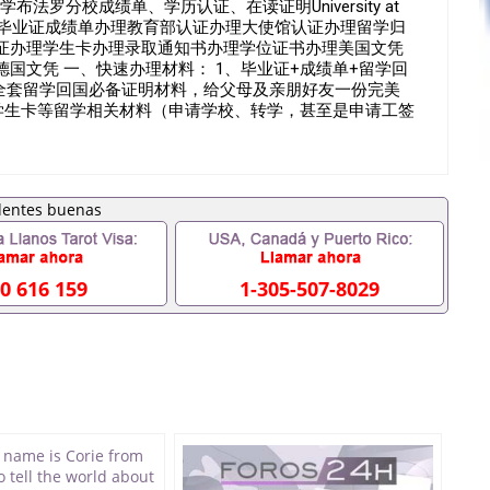
大学布法罗分校成绩单、学历认证、在读证明University at
假文凭办理毕业证成绩单办理教育部认证办理大使馆认证办理留学归
证办理学生卡办理录取通知书办理学位证书办理美国文凭
国文凭 一、快速办理材料： 1、毕业证+成绩单+留学回
（全套留学回国必备证明材料，给父母及亲朋好友一份完美
明，学生卡等留学相关材料（申请学校、转学，甚至是申请工签
排办理，毕业证成绩单，学校，专业，学位，毕业时间都可
用吗551190476假的毕业证成绩单可以办学历认证吗
0476入职事业单位/国企假的毕业证会查吗551190476入职
假毕业证在国内能用吗, 挂科拿不到毕业证怎么办, 毕业证丢
业可以办学历认证吗,您是否因为中途辍学、挂科而没有正常
之门外551190476您是否因没正常毕业而导致回国得不到教
么办551190476找工作没有文凭怎么办,怎么办理本科/
51190476网上买文凭可靠吗551190476哪里可以买国外
0 616 159
1-305-507-8029
0476国外大学文凭可以打工作吗551190476怎么办理 外假毕
0476哪里可以办理澳洲毕业证551190476留学生在哪里可以
证551190476申请学校办理假的毕业证成绩单可以吗
76哪里可以修改成绩单GPA分数551190476假毕业证能查出来
 如何拿到国外毕业证QQ微信551190476办假大学毕业证QQ微
90476找毕业证封皮QQ微信551190476国外毕业证外壳定制
1190476快速拿到国外文凭QQ微信551190476国外留学文
551190476泰国文凭办理QQ微信551190476法国留学回
51190476外国文凭在中国有用吗QQ微信551190476德国留
Q微信551190476国外硕士文凭办理QQ微信551190476