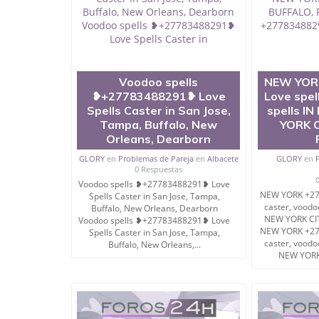
程学院、健康与人类发展学院、信息工程与科学
院排名在全美前十名，工学院排名在前十五名，
学位。学校的专业课程包括：会计学、MBA、
生物学、统计学、美术、电子工程、天文学、农
计、工商管理、材料科学、机械工程、航天工程
剧、市场营销、机械工程、计算机科学、物理学
Voodoo spells
NEW YOR
定客户办理信息，给出操作方案； 2、补充毕业
❥+27783488291❥ Love
Love spel
4、预约递交时间，公司人员陪同客户本人一起去
Spells Caster in San Jose,
spells I
给客户 6、客户确认收到结果，付余款。 我们
小，防伪结构（包括：水印，阴影底纹，钢印LOG
Tampa, Buffalo, New
YORK C
激光镭射，紫外荧光，温感，复印防伪）都有原
Orleans, Dearborn
时和海外学校留学中介， 同时能做到与时俱进
GLORY
en
Problemas de Pareja
en
Albacete
GLORY
en
卡，结业证，录取通知书，在读证明等相关材料
0 Respuestas
版，尺寸大小，纸张材质，防伪技术等等，并在
Voodoo spells ❥+27783488291❥ Love
势： 我们在保证合理定价的同时，坚持较高性
NEW YORK +27
Spells Caster in San Jose, Tampa,
价比。 咨询顾问：Sam q/微信:551190476 Q
caster, voodo
Buffalo, New Orleans, Dearborn
书，雅思，留学回国证明.
NEW YORK CI
Voodoo spells ❥+27783488291❥ Love
NEW YORK +27
Spells Caster in San Jose, Tampa,
公司专业制作、办理、仿制、成绩单文凭、改成
caster, voodo
Buffalo, New Orleans,...
NEW YORK 
文凭、假文凭假毕业证假学历书制作、假制作、
认证、留服认证、使馆认证、使馆证明、使馆留
认证、留学生学历认证、留学生学位认证、英国
历、新西兰学历认证等q:551190476 微信：55119
University）圣何塞州立大学毕业证（San Jose St