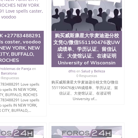
学院、人文学院、护理学院、科学学院等。学校的教育学
且继续攀升中。纽约大学为学生们提供本科、硕士及博士
财务、教育、建筑工程、经济、医学、护理、文学、音乐、
业、环境污染控制、历史、电气工程、生物工程、建筑设
、土木工程、数学、化学、英语、社会科学、心理学、戏
、人工智能、商科、金融专业 1、客户提供相关材料，确
K +27783488291
购买威斯康星大学麦迪逊分校
证成绩单等相关材料； 3、留服注册申请账号，付定金；
ls caster, voodoo
留服递交材料； 5、等待结果，完成结果书留服直接邮寄
文凭Q/微信551190476改UW
N NEW YORK, NEW
对海外大学及学院的毕业证成绩单所使用的材料，尺寸大
成绩单、学历认证、留信认
O烫金烫银，LOGO烫金烫银复合重叠。 文字图案浮雕，
ITY, BUFFALO,
证、大使馆认证、在读证明
版本文凭对照。质量得到了广大海外客户群体的认可，同
ROCHES
University of Wisconsin
，及时掌握各大院校的（毕业证，成绩单，资格证，学生
Problemas de Pareja
en
）的版本更新信息， 能够在时间掌握的海外学历文凭的样
dfns
en
Salud y Belleza
Barcelona
0 Respuestas
时间收集到原版实物，以求达到客户的需求。 我们的优
0 Respuestas
购买威斯康星大学麦迪逊分校文凭Q/微信
价比，通过品质和效率不断优化，为您倾情诠释什么是高性
783488291 Love spells
551190476改UW成绩单、学历认证、留
/微信:551190476办理毕业证成绩单、教育部认证,录取通知
o spells IN NEW YORK,
信认证、大使馆认证、在读证明
TY, BUFFALO, ROCHES
University of...
783488291 Love spells
绩、教育部学历学位认证、毕业证、成绩单、文凭、学历
o spells IN NEW YORK,
CITY, BUFFALO,...
办理、仿制学位证书、毕业证文凭、文凭毕业证、毕业证
学回国人员证明、留学生认证、学历认证、文凭认证学位
文凭学历、美国文凭学历、澳洲文凭学历、加拿大文凭学
0476 圣何塞州立大学毕业证（San Jose State
ate University）圣何塞州立大学毕业证（San Jose State