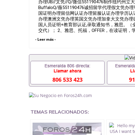
办理UB//文凭//Q/微信551190476制作纽约州立
BuffaloQ/薇551190476诚招留学代理
国证明办理留信网认证办理留服认证办理学历认
办理澳洲文凭办理英国文凭办理加拿大文凭办理德
国人员证明+教育部认证,录取通知书，雅思。
交代）； 2、雅思、托福，OFFER，在读证
都可以用到）。 注：上述材料，随时都可以安
- Leer más -
以根据客户要求安排。 国内找工作假的毕业证可以
551190476要定居国外需要办理什么材料55119
国企/事业单位需要些什么材料551190476办理
了怎么办, 没有正常毕业怎么办理毕业证,没毕
毕业551190476您是否因为递交材料不齐而被拒
育部认证在校挂科了不想读了,成绩不理想毕不了业怎
研究生文凭551190476如何办理本科/硕士毕业证5
806 533 423
91
文凭551190476国外本科毕业证怎么办理55119
业证551190476哪里可以制作美国毕业证55119
买假毕业证551190476哪里可以办理加拿大毕业
551190476哪里可以办理水印成绩单5511904
吗551190476假文凭网上能查到吗551190476
信551190476国外毕业证去哪认证QQ微信5511
TEMAS RELACIONADOS:
QQ微信551190476快速代办国外毕业证QQ微信55
凭认证QQ微信551190476国外文凭回国认证QQ微信
国证明QQ微信551190476 国外烫金照片QQ微信5
学回国证明QQ微信551190476爱尔兰留学回国证明Q