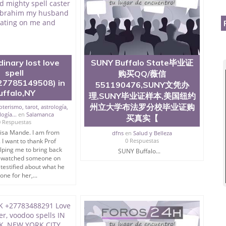
质量QQ微信551190476国外本科毕业证怎么办理QQ微信
0476办国外文凭可找工作QQ微信551190476国外大学有毕业
51190476国外编号查询QQ微信551190476办理国外文凭
信551190476网上购买真文凭可信吗QQ微信551190476
资格证书办理QQ微信551190476如何办理学历认证QQ微信
塞州立大学（San Jose State University, 又译为“圣荷
dinary lost love
SUNY Buffalo State毕业证
是加州历史悠久的大学之一，也是美西地区的公立大学之一。
spell
购买QQ/薇信
顷。它是一所位于加利福尼亚州的著名综合性公立大学，它以极
27785149508) in
多元化学术氛围，杰出的本科教育质量，被《福克斯》杂
551190476,SUNY文凭办
uffalo,NY
世界各地的成百上千的海外学生前往求学。 至今，这是一
理,SUNY毕业证样本,美国纽约
响力的高等教育机构，并获誉为美国本科教育质量的核心
州立大学布法罗分校毕业证购
oterismo, tarot, astrología,
教学排名中表现优异。其毕业生大多可以在其所处地域的
ogía...
en
Salamanca
买真实【
在学生大三和大四的学期提供许多相应科系的实习机会。
0 Respuestas
(CSU), 圣何塞州立大学都占据着加州所有大学中的地理
isa Mande. I am from
dfns
en
Salud y Belleza
lley), 于附近的旧金山-圣何塞地区为全美的重要科技中心。约
 I want to thank Prof
0 Respuestas
lping me to bring back
士学科，并有来自世界60余国的学生来此就读。其有名的科
SUNY Buffalo...
 I watched someone on
术设计，和航空学等，深受性肯定及好评；而各种大学部
estified about what he
人士前来研究与学习。 二、办理流程： 1、收集客户办
one for her,...
账转制作点做电子图； 4、电子图做好发给客户确认； 5、
照或者视频确认再付余款； 7、快递给客户（国内顺丰，国
教育部学历学位认证，留服真实存档可查，存档。 2、留学回
查。 3、留信网真实可查认证办理，存档可查，终身受
院、商学院、交流学院、地球及物质科学院、教育学院、工