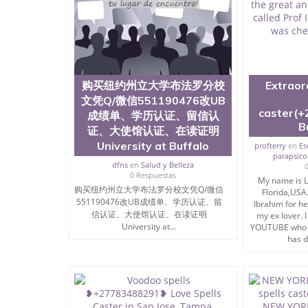
网上买文凭可靠吗QQ微信551190476买国外文凭
551190476国外大学文凭真制作QQ微信55119
证QQ微信551190476办理国外毕业证价格QQ微信5
要交定金吗QQ微信551190476办国外可查文凭QQ微
学士学位证书查询机构QQ微信551190476 国外
551190476海外文凭认证办理QQ微信551190476 圣何
购买纽约州立大学布法罗分校
Extraor
西州立大学”）成立于1857年，简称SJSU，
文凭Q/微信551190476改UB
位于圣何塞市San Jose中心，占地154公
caster(+
高的就业率，全美名列前茅的毕业薪资，浓厚的
成绩单、学历认证、留信认
B
志评选为全美50强公立综合性大学，每年有来自
证、大使馆认证、在读证明
所在世界上享有学术地位、声誉、实习机会和影
University at Buffalo
profterry
en
Es
代表。其计算机系与会计系更是在当今美国大学
parapsicol
dfns
en
Salud y Belleza
世界硅谷中心得到工作机会。许多硅谷公司甚至
0 Respuestas
无论是加州大学系统(UC)，还是加州州立大学系统
My name is L
购买纽约州立大学布法罗分校文凭Q/微信
位置。 圣何塞州立大学座落于硅谷(Silicon Va
Florida,USA.
551190476改UB成绩单、学历认证、留
Ibrahim for he
有学生三万人，超过134种学士学科和65个硕
信认证、大使馆认证、在读证明
my ex lover.
系如计算机科学，电子工程学，工商管理学，艺
University at...
YOUTUBE who t
和研究所的商学课程也吸引了众多不同国家的专业
has d
理信息； 2、客户付定金下单； 3、公司确认到
电子图确认好转成品部做成品； 6、成品做好拍
外DHL）。 三、真实网上可查的证明材料 1、
国人员证明（使馆认证），使馆网站真实存档可
用。 四、办理流程农业科学院、艺术与建筑学