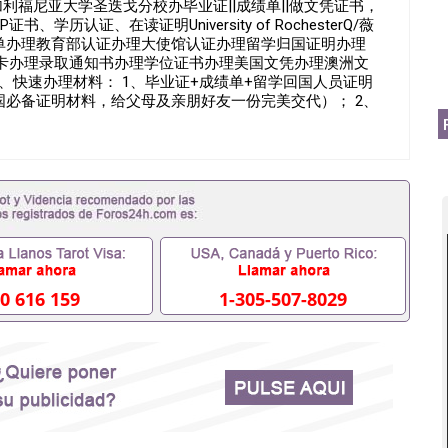
476加利福尼亚大学圣迭戈分校办毕业证||成绩单||做文凭证书，
历认证、在读证明University of RochesterQ/薇
成绩单办理教育部认证办理大使馆认证办理留学归国证明办理
卡办理录取通知书办理学位证书办理美国文凭办理澳洲文
、快速办理材料： 1、毕业证+成绩单+留学回国人员证明
国必备证明材料，给父母及亲朋好友一份完美交代）； 2、
学相关材料（申请学校、转学，甚至是申请工签都可以用
毕业证成绩单，学校，专业，学位，毕业时间都可以根据客
90476假的毕业证成绩单可以办学历认证吗551190476
业单位/国企假的毕业证会查吗551190476入职国企/事业单
内能用吗, 挂科拿不到毕业证怎么办, 毕业证丢了怎么办, 没
证吗,您是否因为中途辍学、挂科而没有正常毕业
外551190476您是否因没正常毕业而导致回国得不到教育部
551190476找工作没有文凭怎么办,怎么办理本科/研究
190476网上买文凭可靠吗551190476哪里可以买国外文凭
76国外大学文凭可以打工作吗551190476怎么办理 外假毕业证
0 616 159
1-305-507-8029
76哪里可以办理澳洲毕业证551190476留学生在哪里可以买假
190476申请学校办理假的毕业证成绩单可以吗551190476
成绩单GPA分数551190476假毕业证能查出来吗
如何拿到国外毕业证QQ微信551190476办假大学毕业证QQ微信
476找毕业证封皮QQ微信551190476国外毕业证外壳定制QQ
190476快速拿到国外文凭QQ微信551190476国外留学文凭
51190476泰国文凭办理QQ微信551190476法国留学回国
1190476外国文凭在中国有用吗QQ微信551190476德国留学