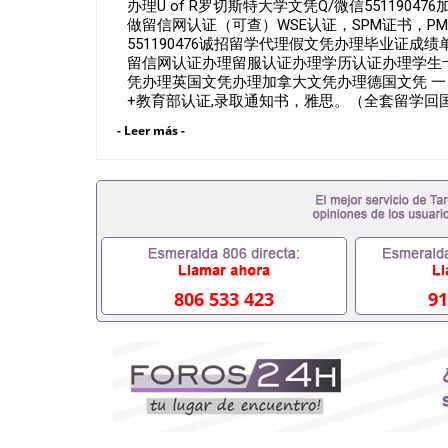
办理U of R罗切斯特大学文凭Q/微信551190
做留信网认证（可查）WSE认证，SPM证书，PMP证书、学
551190476诚招留学代理假文凭办理毕业证
留信网认证办理留服认证办理学历认证办理学生
凭办理英国文凭办理加拿大文凭办理德国文凭 一
+教育部认证,录取通知书，雅思。（全套留学回
雅思、托福，OFFER，在读证明，学生卡等留
- Leer más -
到）。 注：上述材料，随时都可以安排办理，
户要求安排。 国内找工作假的毕业证可以用吗5511
要定居国外需要办理什么材料551190476入职事
位需要些什么材料551190476办理假毕业证在国
有正常毕业怎么办理毕业证,没毕业可以办学历认
551190476您是否因为递交材料不齐而被拒之门
认证在校挂科了不想读了,成绩不理想毕不了业怎么办
生文凭551190476如何办理本科/硕士毕业证551
551190476国外本科毕业证怎么办理5511904
806 533 423
91
551190476哪里可以制作美国毕业证5511904
毕业证551190476哪里可以办理加拿大毕业证551
哪里可以办理水印成绩单551190476哪里可以修改
551190476假文凭网上能查到吗551190476 
551190476国外毕业证去哪认证QQ微信551190
微信551190476快速代办国外毕业证QQ微信551
认证QQ微信551190476国外文凭回国认证QQ微信5
证明QQ微信551190476 国外烫金照片QQ微信55