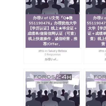
办理U of U文凭『Q◆微
办理U 
551190476』办理犹他大学
551190
【学历认证】线上★毕业证＋
大学【学
成绩单/做留信网认证（可查）
证＋成绩单
线上快速操作，诚信经营，推
查）线上
荐/Offer、
营
dfns
en
Salud y Belleza
dfns
0 Respuestas
办理U of...