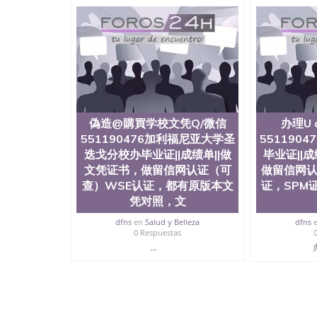
用。 四、办理流程农业科学院、艺术与建筑学
程学院、健康与人类发展学院、信息工程与科学
院排名在全美前十名，工学院排名在前十五名，
学位。学校的专业课程包括：会计学、MBA、
生物学、统计学、美术、电子工程、天文学、农
计、工商管理、材料科学、机械工程、航天工程
剧、市场营销、机械工程、计算机科学、物理学
定客户办理信息，给出操作方案； 2、补充毕业
4、预约递交时间，公司人员陪同客户本人一起去
偽造@購買学校文凭Q/微信
办理U 
给客户 6、客户确认收到结果，付余款。 我们
小，防伪结构（包括：水印，阴影底纹，钢印LOG
551190476加利福尼亚大学圣
551190
激光镭射，紫外荧光，温感，复印防伪）都有原
迭戈分校办毕业证||成绩单||做
毕业证||
时和海外学校留学中介， 同时能做到与时俱进
文凭证书，做留信网认证（可
做留信网认
卡，结业证，录取通知书，在读证明等相关材料
查）WSE认证，都有原版本文
证，SPM
版，尺寸大小，纸张材质，防伪技术等等，并在
凭对照，文
势： 我们在保证合理定价的同时，坚持较高性
价比。 咨询顾问：Sam q/微信:551190476 Q
dfns
en
Salud y Belleza
dfns
书，雅思，留学回国证明.
0 Respuestas
...
公司专业制作、办理、仿制、成绩单文凭、改成
文凭、假文凭假毕业证假学历书制作、假制作、
认证、留服认证、使馆认证、使馆证明、使馆留
认证、留学生学历认证、留学生学位认证、英国
历、新西兰学历认证等q:551190476 微信：55119