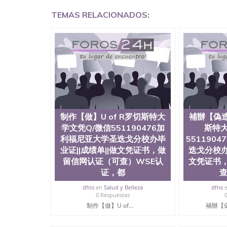
回国证明QQ微信551190476爱尔兰留学回国证明QQ
TEMAS RELACIONADOS:
上买文凭可靠吗QQ微信551190476买国外文凭质
551190476国外大学文凭真制作QQ微信55119
证QQ微信551190476办理国外毕业证价格QQ微信5
要交定金吗QQ微信551190476办国外可查文凭QQ微
学士学位证书查询机构QQ微信551190476 国外
551190476海外文凭认证办理QQ微信551190476 圣何
西州立大学”）成立于1857年，简称SJSU，
位于圣何塞市San Jose中心，占地154公
高的就业率，全美名列前茅的毕业薪资，浓厚的
志评选为全美50强公立综合性大学，每年有来自
所在世界上享有学术地位、声誉、实习机会和影
制作【做】U of R罗切斯特大
補辦【偽造
代表。其计算机系与会计系更是在当今美国大学
学文凭Q/微信551190476加
斯特大
世界硅谷中心得到工作机会。许多硅谷公司甚至
利福尼亚大学圣迭戈分校办毕
551190
无论是加州大学系统(UC)，还是加州州立大学系统
业证||成绩单||做文凭证书，做
迭戈分校办
位置。 圣何塞州立大学座落于硅谷(Silicon Va
留信网认证（可查）WSE认
文凭证书
有学生三万人，超过134种学士学科和65个硕
系如计算机科学，电子工程学，工商管理学，艺
证，都
查
和研究所的商学课程也吸引了众多不同国家的专业
dfns
en
Salud y Belleza
dfns
理信息； 2、客户付定金下单； 3、公司确认到
0 Respuestas
电子图确认好转成品部做成品； 6、成品做好拍
制作【做】U of...
補辦【偽
外DHL）。 三、真实网上可查的证明材料 1、
国人员证明（使馆认证），使馆网站真实存档可