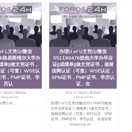
院、商学院、交流学院、地球及物质科学院、教育学院、工
学院、人文学院、护理学院、科学学院等。学校的教育学
且继续攀升中。纽约大学为学生们提供本科、硕士及博士
财务、教育、建筑工程、经济、医学、护理、文学、音乐、
业、环境污染控制、历史、电气工程、生物工程、建筑设
、土木工程、数学、化学、英语、社会科学、心理学、戏
、人工智能、商科、金融专业 1、客户提供相关材料，确
证成绩单等相关材料； 3、留服注册申请账号，付定金；
留服递交材料； 5、等待结果，完成结果书留服直接邮寄
of L文凭Q/微信
办理U of U文凭Q/微信
对海外大学及学院的毕业证成绩单所使用的材料，尺寸大
O烫金烫银，LOGO烫金烫银复合重叠。 文字图案浮雕，
476路易斯维尔大学办
551190476犹他大学办毕业
版本文凭对照。质量得到了广大海外客户群体的认可，同
成绩单||做文凭证书，
证||成绩单||做文凭证书，做留
，及时掌握各大院校的（毕业证，成绩单，资格证，学生
证（可查）WSE认
信网认证（可查）WSE认证，
）的版本更新信息， 能够在时间掌握的海外学历文凭的样
证书，PMP证书、学
SPM证书，PMP证书、学历认
时间收集到原版实物，以求达到客户的需求。 我们的优
历认
证、在
价比，通过品质和效率不断优化，为您倾情诠释什么是高性
/微信:551190476办理毕业证成绩单、教育部认证,录取通知
en
Salud y Belleza
dfns
en
Salud y Belleza
0 Respuestas
0 Respuestas
办理U of...
办理U of U文凭Q/微信551190476犹他
绩、教育部学历学位认证、毕业证、成绩单、文凭、学历
大学办毕业证||成绩单||做文凭证书，
办理、仿制学位证书、毕业证文凭、文凭毕业证、毕业证
做留信网认证（可查）WSE认证，SPM
学回国人员证明、留学生认证、学历认证、文凭认证学位
证书，PMP证书、学历认证、在读证明
文凭学历、美国文凭学历、澳洲文凭学历、加拿大文凭学
University of...
0476 圣何塞州立大学毕业证（San Jose State