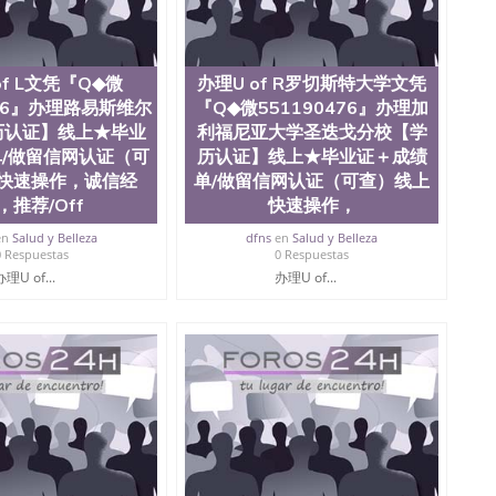
of L文凭『Q◆微
办理U of R罗切斯特大学文凭
476』办理路易斯维尔
『Q◆微551190476』办理加
历认证】线上★毕业
利福尼亚大学圣迭戈分校【学
/做留信网认证（可
历认证】线上★毕业证＋成绩
快速操作，诚信经
单/做留信网认证（可查）线上
，推荐/Off
快速操作，
en
Salud y Belleza
dfns
en
Salud y Belleza
0 Respuestas
0 Respuestas
办理U of...
办理U of...