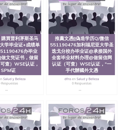
，購買普利茅斯圣马
推薦文憑||偽造学历Q/微信
大学毕业证+成绩单
551190476加利福尼亚大学圣
51190476办毕业
迭戈分校办毕业证@承接国外
单||做文凭证书，做留
全套毕业材料办理@做留信网
可查）WSE认证，
认证（可查）WSE认证，“一
SPM证
手代辦國外文憑
en
Salud y Belleza
dfns
en
Salud y Belleza
0 Respuestas
0 Respuestas
...
...