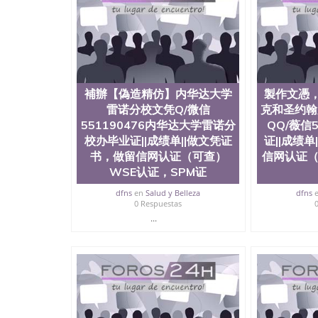
補辦【偽造精仿】内华达大学
製作文憑
雷诺分校文凭Q/微信
克和圣约翰
551190476内华达大学雷诺分
QQ/薇信5
校办毕业证||成绩单||做文凭证
证||成绩
书，做留信网认证（可查）
信网认证（
WSE认证，SPM证
dfns
en
Salud y Belleza
dfns
0 Respuestas
...