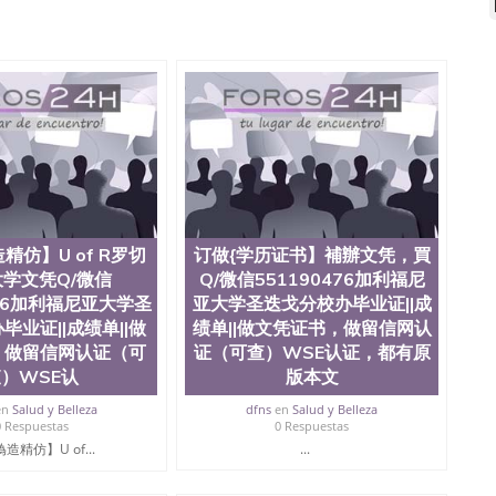
微信551190476国外硕士文凭办理QQ微信551190476 网
量QQ微信551190476国外本科毕业证怎么办理QQ微信
0476办国外文凭可找工作QQ微信551190476国外大学有毕业
51190476国外编号查询QQ微信551190476办理国外文凭
信551190476网上购买真文凭可信吗QQ微信551190476
资格证书办理QQ微信551190476如何办理学历认证QQ微信
塞州立大学（San Jose State University, 又译为“圣荷
是加州历史悠久的大学之一，也是美西地区的公立大学之一。
顷。它是一所位于加利福尼亚州的著名综合性公立大学，它以极
多元化学术氛围，杰出的本科教育质量，被《福克斯》杂
世界各地的成百上千的海外学生前往求学。 至今，这是一
响力的高等教育机构，并获誉为美国本科教育质量的核心
精仿】U of R罗切
订做{学历证书】補辦文凭，買
教学排名中表现优异。其毕业生大多可以在其所处地域的
学文凭Q/微信
Q/微信551190476加利福尼
在学生大三和大四的学期提供许多相应科系的实习机会。
476加利福尼亚大学圣
亚大学圣迭戈分校办毕业证||成
(CSU), 圣何塞州立大学都占据着加州所有大学中的地理
毕业证||成绩单||做
绩单||做文凭证书，做留信网认
lley), 于附近的旧金山-圣何塞地区为全美的重要科技中心。约
，做留信网认证（可
证（可查）WSE认证，都有原
士学科，并有来自世界60余国的学生来此就读。其有名的科
术设计，和航空学等，深受性肯定及好评；而各种大学部
）WSE认
版本文
人士前来研究与学习。 二、办理流程： 1、收集客户办
en
Salud y Belleza
dfns
en
Salud y Belleza
账转制作点做电子图； 4、电子图做好发给客户确认； 5、
0 Respuestas
0 Respuestas
照或者视频确认再付余款； 7、快递给客户（国内顺丰，国
造精仿】U of...
...
教育部学历学位认证，留服真实存档可查，存档。 2、留学回
查。 3、留信网真实可查认证办理，存档可查，终身受