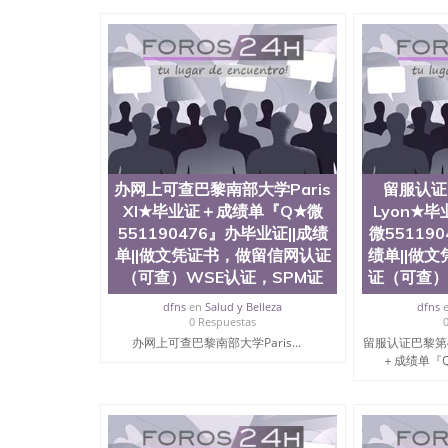
University）圣何塞州立大学毕业证（San Jose St
University）圣何塞州立大学成绩单（San Jose Sta
University）圣何塞州立大学成绩单（San Jose S
State University）圣何塞州立大学（San Jose St
University）圣何塞州立大学（ San Jose State Un
圣何塞州立大学文凭（San Jose State Universit
圣何塞州立大学文凭（San Jose State Universit
塞州立大学学历（San Jose State University）
大学学历（San Jose State University）圣何塞
（San Jose State University）圣何塞州立大学（S
办网上可查巴黎南部大学Paris
留服认证
State University）圣何塞州立大学学位证（San J
XI★毕业证＋成绩单『Q★微
Lyon★
State University）圣何塞州立大学学位证（San Jos
551190476』办毕业证||成绩
微551190
University）圣何塞州立大学（San Jose State Un
单||做文凭证书，做留信网认证
何塞州立大学（San Jose State University）圣
绩单||做
立大学学位证（San Jose State University）圣
（可查）WSE认证，SPM证
证（可查）
立大学结业证（San Jose State University）圣
dfns
en
Salud y Belleza
dfns
立大学学位证（San Jose State University）圣
0 Respuestas
立大学学历证书（San Jose State University）
办网上可查巴黎南部大学Paris...
留服认证巴黎第4
塞州立大学学历证书（San Jose State Unive
＋成绩单『Q★
读CQU中央昆士兰大学学历 绩单购买学位证书
学历offieUniversityofSouthernQueens
央昆士兰大学学历成绩单购买学位证书/澳洲读
理U of R罗切斯特大学文凭Q/微信5511904
留信网认证（可查）WSE认证，SPM证书，PMP证书、学历