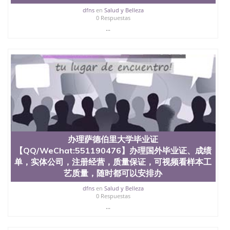
University, 又译为“圣荷西州立大学”）成立于1857
dfns
en
Salud y Belleza
年，简称SJSU，是加州历史悠久的大学之一，也是美
0 Respuestas
西地区的公立大学之一。位于圣何塞市San Jose中
...
心，占地154公顷。它是一所位于加利福尼亚州的著
名综合性公立大学，它以极高的就业率，全美名列前
茅的毕业薪资，浓厚的多元化学术氛围，杰出的本科
教育质量，被《福克斯》杂志评选为全美50强公立综
合性大学，每年有来自世界各地的成百上千的海外学
生前往求学。 至今，这是一所在世界上享有学术地
位、声誉、实习机会和影响力的高等教育机构，并获
誉为美国本科教育质量的核心代表。其计算机系与会
计系更是在当今美国大学教学排名中表现优异。其毕
业生大多可以在其所处地域的世界硅谷中心得到工作
机会。许多硅谷公司甚至在学生大三和大四的学期提
办理萨德伯里大学毕业证
供许多相应科系的实习机会。无论是加州大学系统
【QQ/WeChat:551190476】办理国外毕业证、成绩
(UC)，还是加州州立大学系统(CSU), 圣何塞州立大学
单，实体公司，注册经营，质量保证，可视频看样本工
都占据着加州所有大学中的地理位置。 圣何塞州立大
学座落于硅谷(Silicon Valley), 于附近的旧金山-圣何塞
艺质量，随时都可以安排办
地区为全美的重要科技中心。约有学生三万人，超过
dfns
en
Salud y Belleza
134种学士学科和65个硕士学科，并有来自世界60余
0 Respuestas
国的学生来此就读。其有名的科系如计算机科学，电
...
子工程学，工商管理学，艺术设计，和航空学等，深
受性肯定及好评；而各种大学部和研究所的商学课程