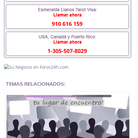
客户要求安排。 国内找工作假的毕业证可以用吗
551190476假的毕业证成绩单可以办学历认证吗
551190476要定居国外需要办理什么材料551190476
入职事业单位/国企假的毕业证会查吗551190476入职
910 616 159
国企/事业单位需要些什么材料551190476办理假毕业
证在国内能用吗, 挂科拿不到毕业证怎么办, 毕业证丢
了怎么办, 没有正常毕业怎么办理毕业证,没毕业可以
办学历认证吗,您是否因为中途辍学、挂科而没有正常
1-305-507-8029
毕业551190476您是否因为递交材料不齐而被拒之门
外551190476您是否因没正常毕业而导致回国得不到
教育部认证在校挂科了不想读了,成绩不理想毕不了业
怎么办551190476找工作没有文凭怎么办,怎么办理本
科/研究生文凭551190476如何办理本科/硕士毕业证
551190476网上买文凭可靠吗551190476哪里可以买
TEMAS RELACIONADOS:
国外文凭551190476国外本科毕业证怎么办理
551190476国外大学文凭可以打工作吗551190476怎
么办理 外假毕业证551190476哪里可以制作美国毕业
证551190476哪里可以办理澳洲毕业证551190476留
学生在哪里可以买假毕业证551190476哪里可以办理
加拿大毕业证551190476申请学校办理假的毕业证成
绩单可以吗551190476哪里可以办理水印成绩单
551190476哪里可以修改成绩单GPA分数551190476
假毕业证能查出来吗551190476假文凭网上能查到吗