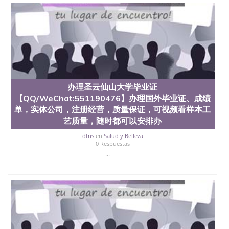
也吸引了众多不同国家的专业人士前来研究与学习。
二、办理流程： 1、收集客户办理信息； 2、客户付
定金下单； 3、公司确认到账转制作点做电子图；
4、电子图做好发给客户确认； 5、电子图确认好转成
品部做成品； 6、成品做好拍照或者视频确认再付余
款； 7、快递给客户（国内顺丰，国外DHL）。 三、
真实网上可查的证明材料 1、教育部学历学位认证，
留服真实存档可查，存档。 2、留学回国人员证明
（使馆认证），使馆网站真实存档可查。 3、留信网
办理圣云仙山大学毕业证
真实可查认证办理，存档可查，终身受用。 四、办理
【QQ/WeChat:551190476】办理国外毕业证、成绩
流程农业科学院、艺术与建筑学院、商学院、交流学
院、地球及物质科学院、教育学院、工程学院、健康
单，实体公司，注册经营，质量保证，可视频看样本工
与人类发展学院、信息工程与科学学院、人文学院、
艺质量，随时都可以安排办
护理学院、科学学院等。学校的教育学院排名在全美
前十名，工学院排名在前十五名，且继续攀升中。纽
dfns
en
Salud y Belleza
0 Respuestas
约大学为学生们提供本科、硕士及博士学位。学校的
...
专业课程包括：会计学、MBA、财务、教育、建筑工
程、经济、医学、护理、文学、音乐、生物学、统计
学、美术、电子工程、天文学、农业、环境污染控
制、历史、电气工程、生物工程、建筑设计、工商管
理、材料科学、机械工程、航天工程、土木工程、数
学、化学、英语、社会科学、心理学、戏剧、市场营
销、机械工程、计算机科学、物理学、人工智能、商
科、金融专业 1、客户提供相关材料，确定客户办理