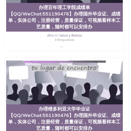
551190476 如何拿到国外毕业证QQ微信551190476办
假大学毕业证QQ微信551190476国外毕业证去哪认证
办理百年理工学院成绩单
QQ微信551190476找毕业证封皮QQ微信551190476国
【QQ/WeChat:551190476】办理国外毕业证、成绩
外毕业证外壳定制QQ微信551190476快速代办国外毕
单，实体公司，注册经营，质量保证，可视频看样本工
业证QQ微信551190476快速拿到国外文凭QQ微信
艺质量，随时都可以安排办
551190476国外留学文凭认证QQ微信551190476国外
文凭回国认证QQ微信551190476泰国文凭办理QQ微
dfns
en
Salud y Belleza
信551190476法国留学回国证明QQ微信551190476 国
0 Respuestas
外烫金照片QQ微信551190476外国文凭在中国有用吗
...
QQ微信551190476德国留学回国证明QQ微信
551190476爱尔兰留学回国证明QQ微信551190476国
外硕士文凭办理QQ微信551190476 网上买文凭可靠
吗QQ微信551190476买国外文凭质量QQ微信
551190476国外本科毕业证怎么办理QQ微信
551190476国外大学文凭真制作QQ微信551190476办
国外文凭可找工作QQ微信551190476国外大学有毕业
证QQ微信551190476办理国外毕业证价格QQ微信
551190476国外编号查询QQ微信551190476办理国外
文凭要交定金吗QQ微信551190476办国外可查文凭
QQ微信551190476网上购买真文凭可信吗QQ微信
办理维多利亚大学毕业证
551190476学士学位证书查询机构QQ微信551190476
【QQ/WeChat:551190476】办理国外毕业证、成绩
国外资格证书办理QQ微信551190476如何办理学历认
单，实体公司，注册经营，质量保证，可视频看样本工
证QQ微信551190476海外文凭认证办理QQ微信
艺质量，随时都可以安排办
551190476 圣何塞州立大学（San Jose State