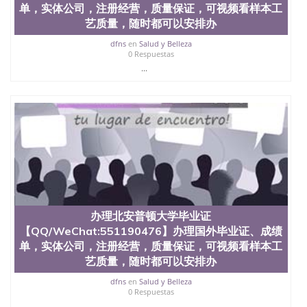
单，实体公司，注册经营，质量保证，可视频看样本工
文凭、假文凭假毕业证假学历书制作、假制作、办
理、仿制学位证书、毕业证文凭、文凭毕业证、毕业
艺质量，随时都可以安排办
证认证、留服认证、使馆认证、使馆证明、使馆留学
dfns
en
Salud y Belleza
回国人员证明、留学生认证、学历认证、文凭认证学
0 Respuestas
位认证、留学生学历认证、留学生学位认证、英国文
...
凭学历、美国文凭学历、澳洲文凭学历、加拿大文凭
学历、新西兰学历认证等q:551190476 微信：
551190476 圣何塞州立大学毕业证（San Jose State
University）圣何塞州立大学毕业证（San Jose State
University）圣何塞州立大学毕业证（San Jose State
University）圣何塞州立大学成绩单（San Jose State
University）圣何塞州立大学成绩单（ San Jose State
University）圣何塞州立大学成绩单（San Jose State
University）成绩单圣何塞州立大学文凭（San Jose
State University）圣何塞州立大学（San Jose State
University）圣何塞州立大学（San Jose State
办理北安普顿大学毕业证
University）圣何塞州立大学（ San Jose State
【QQ/WeChat:551190476】办理国外毕业证、成绩
University）圣何塞州立大学（San Jose State
University）圣何塞州立大学文凭（San Jose State
单，实体公司，注册经营，质量保证，可视频看样本工
University）圣何塞州立大学文凭（San Jose State
艺质量，随时都可以安排办
University）文凭圣何塞州立大学文凭（San Jose
State University）圣何塞州立大学学历（ San Jose
dfns
en
Salud y Belleza
0 Respuestas
State University）圣何塞州立大学学历（San Jose
...