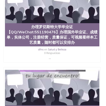
文凭学位qq微信551190476澳洲读CQU中央昆士兰大
学学历 绩单购买学位证书/澳洲读本科硕士做文凭/购
买澳洲大学毕业证成绩单假文凭学历
offieUniversityofSouthernQueensland 澳洲读书未毕
业找人做文凭学位qq微信551190476澳洲读CQU中央
昆士兰大学学历成绩单购买学位证书/澳洲读本科硕
办理罗切斯特大学毕业证
士做文凭/购买澳洲大学毕业证成绩单假文凭学历办
【QQ/WeChat:551190476】办理国外毕业证、成绩
理佛林德斯大学毕业证【QQ/WeChat:551190476】办
单，实体公司，注册经营，质量保证，可视频看样本工
理国外毕业证、成绩单，实体公司，注册经营，质量
艺质量，随时都可以安排办
保证，可视频看样本工艺质量，随时都可以安排办
理，毕业证成绩单，学校，专业，学位，毕业时间都
dfns
en
Salud y Belleza
可以根据客户要求安排Flinders University
0 Respuestas
...