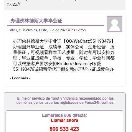
17:25h
办理佛林德斯大学毕业证
【QQ/WeChat:551190476】办理国外毕
, el Miércoles, 12 de Julio de 2023 a las 17:25h
dfns
业证、成绩单，实体公司，注册经营，质量
办理佛林德斯大学毕业证【QQ/WeChat:551190476】
保证，可视频看样本工艺质量，随时都可以
办理国外毕业证、成绩单，实体公司，注册经营，质
安排办
量保证，可视频看样本工艺质量，随时都可以安排办
理，毕业证成绩单，学校，专业，学位，毕业时间都
可以根据客户要求安排Flinders UniversityQ/薇
551190476诚招留学代理假文凭办理毕业证成绩单办
理教育部认证办理大使馆认证办理留学归国证明办理
- Leer más -
留信网认证办理留服认证办理学历认证办理学生卡办
理录取通知书办理学位证书办理美国文凭办理澳洲文
凭办理英国文凭办理加拿大文凭办理德国文凭 一、快
速办理材料： 1、毕业证+成绩单+留学回国人员证明
+教育部认证,录取通知书，雅思。（全套留学回国必
备证明材料，给父母及亲朋好友一份完美交代）；
2、雅思、托福，OFFER，在读证明，学生卡等留学
相关材料（申请学校、转学，甚至是申请工签都可以
用到）。 注：上述材料，随时都可以安排办理，毕业
806 533 423
证成绩单，学校，专业，学位，毕业时间都可以根据