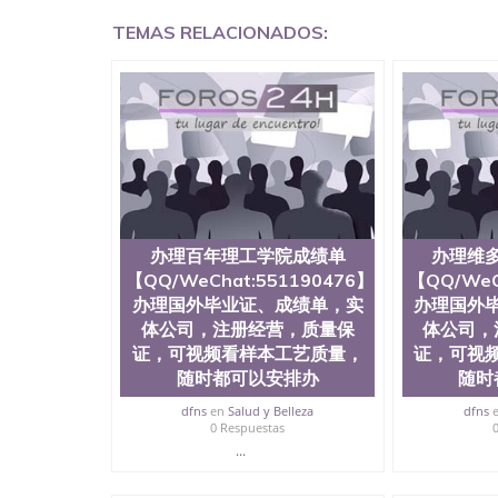
有用吗QQ微信551190476德国留学回国证明QQ微信
TEMAS RELACIONADOS:
硕士文凭办理QQ微信551190476 网上买文凭可靠吗
外本科毕业证怎么办理QQ微信551190476国外大
信551190476国外大学有毕业证QQ微信551190
微信551190476办理国外文凭要交定金吗QQ微信5
文凭可信吗QQ微信551190476学士学位证书查询
551190476如何办理学历认证QQ微信5511904
（San Jose State University, 又译
学之一，也是美西地区的公立大学之一。位于圣何塞
福尼亚州的著名综合性公立大学，它以极高的就
围，杰出的本科教育质量，被《福克斯》杂志评
百上千的海外学生前往求学。 至今，这是一所
办理百年理工学院成绩单
办理维
育机构，并获誉为美国本科教育质量的核心代表
【QQ/WeChat:551190476】
【QQ/WeC
现优异。其毕业生大多可以在其所处地域的世界
办理国外毕业证、成绩单，实
办理国外
大四的学期提供许多相应科系的实习机会。无论是加州
体公司，注册经营，质量保
体公司，
塞州立大学都占据着加州所有大学中的地理位置。 圣何塞
证，可视频看样本工艺质量，
证，可视
金山-圣何塞地区为全美的重要科技中心。约有学
自世界60余国的学生来此就读。其有名的科系
随时都可以安排办
随时
空学等，深受性肯定及好评；而各种大学部和研
dfns
en
Salud y Belleza
dfns
究与学习。 二、办理流程： 1、收集客户办理信
0 Respuestas
子图； 4、电子图做好发给客户确认； 5、电子
...
再付余款； 7、快递给客户（国内顺丰，国外DH
证，留服真实存档可查，存档。 2、留学回国人