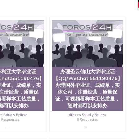
551190476爱尔兰留学回国证明QQ微信551190476国外
QQ微信551190476买国外文凭质量QQ微信551190476国
学文凭真制作QQ微信551190476办国外文凭可找工作QQ微
476办理国外毕业证价格QQ微信551190476国外编号查询QQ
51190476办国外可查文凭QQ微信551190476网上购买真
机构QQ微信551190476 国外资格证书办理QQ微信
76海外文凭认证办理QQ微信551190476 圣何塞州立大学
为“圣荷西州立大学”）成立于1857年，简称SJSU，是加州历史悠久的大
市San Jose中心，占地154公顷。它是一所位于加利
业率，全美名列前茅的毕业薪资，浓厚的多元化学术氛
选为全美50强公立综合性大学，每年有来自世界各地的成
在世界上享有学术地位、声誉、实习机会和影响力的高等教
多利亚大学毕业证
办理圣云仙山大学毕业证
。其计算机系与会计系更是在当今美国大学教学排名中表
hat:551190476】
【QQ/WeChat:551190476】
硅谷中心得到工作机会。许多硅谷公司甚至在学生大三和
毕业证、成绩单，实
办理国外毕业证、成绩单，实
大学系统(UC)，还是加州州立大学系统(CSU), 圣何
注册经营，质量保
体公司，注册经营，质量保
州立大学座落于硅谷(Silicon Valley), 于附近的旧
频看样本工艺质量，
证，可视频看样本工艺质量，
生三万人，超过134种学士学科和65个硕士学科，并有来
如计算机科学，电子工程学，工商管理学，艺术设计，和航
都可以安排办
随时都可以安排办
究所的商学课程也吸引了众多不同国家的专业人士前来研
en
Salud y Belleza
dfns
en
Salud y Belleza
息； 2、客户付定金下单； 3、公司确认到账转制作点做电
0 Respuestas
0 Respuestas
图确认好转成品部做成品； 6、成品做好拍照或者视频确认
...
...
L）。 三、真实网上可查的证明材料 1、教育部学历学位认
员证明（使馆认证），使馆网站真实存档可查。 3、留信网