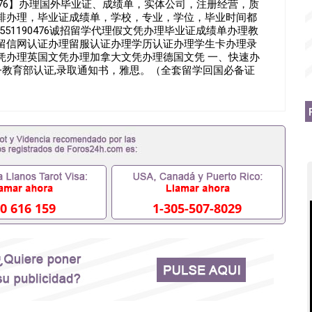
190476】办理国外毕业证、成绩单，实体公司，注册经营，质
排办理，毕业证成绩单，学校，专业，学位，毕业时间都
ryQ/薇551190476诚招留学代理假文凭办理毕业证成绩单办理教
留信网认证办理留服认证办理学历认证办理学生卡办理录
凭办理英国文凭办理加拿大文凭办理德国文凭 一、快速办
明+教育部认证,录取通知书，雅思。（全套留学回国必备证
、雅思、托福，OFFER，在读证明，学生卡等留学相关材料
）。 注：上述材料，随时都可以安排办理，毕业证成绩
求安排。 国内找工作假的毕业证可以用吗551190476
要定居国外需要办理什么材料551190476入职事业单位/国
单位需要些什么材料551190476办理假毕业证在国内能用吗,
没有正常毕业怎么办理毕业证,没毕业可以办学历认证吗,您是
6您是否因为递交材料不齐而被拒之门外551190476您是否
了不想读了,成绩不理想毕不了业怎么办551190476找
90476如何办理本科/硕士毕业证551190476网上买文凭
476国外本科毕业证怎么办理551190476国外大学文凭可以打
0 616 159
1-305-507-8029
0476哪里可以制作美国毕业证551190476哪里可以办理澳洲毕
190476哪里可以办理加拿大毕业证551190476申请学校办
办理水印成绩单551190476哪里可以修改成绩单GPA分数
文凭网上能查到吗551190476 如何拿到国外毕业证QQ微信
6国外毕业证去哪认证QQ微信551190476找毕业证封皮QQ微信
0476快速代办国外毕业证QQ微信551190476快速拿到国外文
1190476国外文凭回国认证QQ微信551190476泰国文凭办
1190476 国外烫金照片QQ微信551190476外国文凭在中国