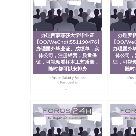
University）圣何塞州立大学毕业证（San Jose St
University）圣何塞州立大学成绩单（San Jose Sta
University）圣何塞州立大学成绩单（San Jose S
State University）圣何塞州立大学（San Jose St
University）圣何塞州立大学（ San Jose State Un
圣何塞州立大学文凭（San Jose State Universit
办理西蒙菲莎大学毕业证
办理罗
圣何塞州立大学文凭（San Jose State Universit
【QQ/WeChat:551190476】
【QQ/WeC
塞州立大学学历（San Jose State University）
办理国外毕业证、成绩单，实
大学学历（San Jose State University）圣何塞
办理国外
（San Jose State University）圣何塞州立大学（S
体公司，注册经营，质量保
体公司，
State University）圣何塞州立大学学位证（San J
证，可视频看样本工艺质量，
证，可视
State University）圣何塞州立大学学位证（San Jos
随时都可以安排办
随时
University）圣何塞州立大学（San Jose State Un
何塞州立大学（San Jose State University）圣
dfns
en
Salud y Belleza
dfns
0 Respuestas
立大学学位证（San Jose State University）圣
立大学结业证（San Jose State University）圣
...
立大学学位证（San Jose State University）圣
立大学学历证书（San Jose State University）
塞州立大学学历证书（San Jose State Unive
读CQU中央昆士兰大学学历 绩单购买学位证书
学历offieUniversityofSouthernQueens
央昆士兰大学学历成绩单购买学位证书/澳洲读
理萨德伯里大学毕业证【QQ/WeChat:5511
保证，可视频看样本工艺质量，随时都可以安排