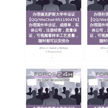
以根据客户要求安排University of Sudbury
办理德克萨斯大学毕业证
办理朴
【QQ/WeChat:551190476】
【QQ/WeC
办理国外毕业证、成绩单，实
办理国外
体公司，注册经营，质量保
体公司，
证，可视频看样本工艺质量，
证，可视
随时都可以安排办
随时
dfns
en
Salud y Belleza
dfns
0 Respuestas
...