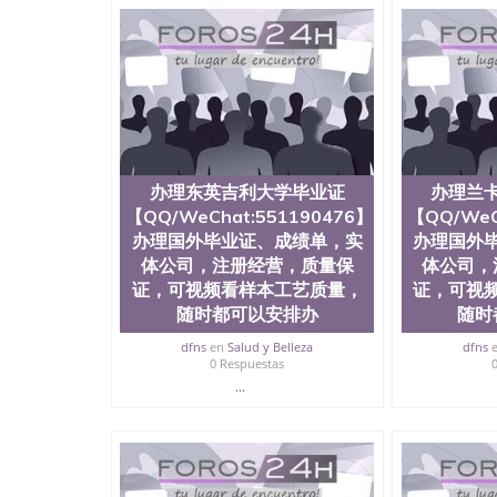
真实可查认证办理，存档可查，终身受用。 四
院、地球及物质科学院、教育学院、工程学院、
护理学院、科学学院等。学校的教育学院排名在
约大学为学生们提供本科、硕士及博士学位。学
程、经济、医学、护理、文学、音乐、生物学、
制、历史、电气工程、生物工程、建筑设计、工
学、化学、英语、社会科学、心理学、戏剧、市
科、金融专业 1、客户提供相关材料，确定客户
料； 3、留服注册申请账号，付定金； 4、预
办理东英吉利大学毕业证
办理兰
5、等待结果，完成结果书留服直接邮寄给客户 
毕业证成绩单所使用的材料，尺寸大小，防伪结构
【QQ/WeChat:551190476】
【QQ/WeC
烫金烫银复合重叠。 文字图案浮雕，激光镭射
办理国外毕业证、成绩单，实
办理国外
得到了广大海外客户群体的认可，同时和海外学
体公司，注册经营，质量保
体公司，
（毕业证，成绩单，资格证，学生卡，结业证，
证，可视频看样本工艺质量，
证，可视
够在时间掌握的海外学历文凭的样版，尺寸大小
随时都可以安排办
随时
以求达到客户的需求。 我们的优势： 我们在保
优化，为您倾情诠释什么是高性价比。 咨询顾问：Sam q
dfns
en
Salud y Belleza
dfns
成绩单、教育部认证,录取通知书，雅思，留学回
0 Respuestas
...
公司专业制作、办理、仿制、成绩单文凭、改成
文凭、假文凭假毕业证假学历书制作、假制作、
认证、留服认证、使馆认证、使馆证明、使馆留
认证、留学生学历认证、留学生学位认证、英国
历、新西兰学历认证等q:551190476 微信：55119