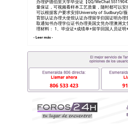
办理萨德伯里大学毕业证【QQ/WeChat:551
量保证，可视频看样本工艺质量，随时都可以安
可以根据客户要求安排University of Sudbu
育部认证办理大使馆认证办理留学归国证明办理
取通知书办理学位证书办理美国文凭办理澳洲文
理材料： 1、毕业证+成绩单+留学回国人员证
明材料，给父母及亲朋好友一份完美交代）； 2
- Leer más -
（申请学校、转学，甚至是申请工签都可以用到
单，学校，专业，学位，毕业时间都可以根据客户要
假的毕业证成绩单可以办学历认证吗551190476
企假的毕业证会查吗551190476入职国企/事业
挂科拿不到毕业证怎么办, 毕业证丢了怎么办, 
否因为中途辍学、挂科而没有正常毕业55119047
因没正常毕业而导致回国得不到教育部认证在校挂科
工作没有文凭怎么办,怎么办理本科/研究生文凭5511
可靠吗551190476哪里可以买国外文凭551190
806 533 423
91
工作吗551190476怎么办理 外假毕业证55119
业证551190476留学生在哪里可以买假毕业证551
理假的毕业证成绩单可以吗551190476哪里可以
551190476假毕业证能查出来吗551190476假
551190476办假大学毕业证QQ微信55119047
551190476国外毕业证外壳定制QQ微信55119
凭QQ微信551190476国外留学文凭认证QQ微信55
理QQ微信551190476法国留学回国证明QQ微信55