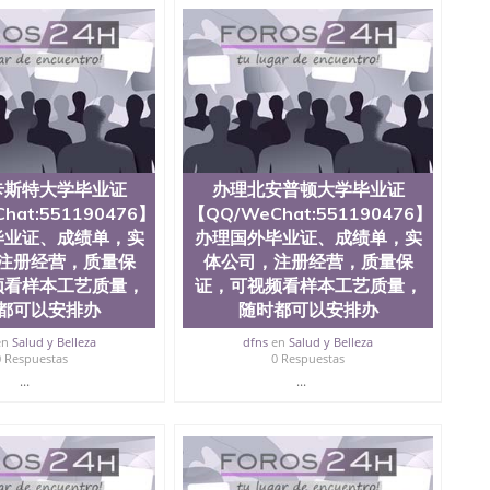
、办理流程农业科学院、艺术与建筑学院、商学院、交流学
健康与人类发展学院、信息工程与科学学院、人文学院、
全美前十名，工学院排名在前十五名，且继续攀升中。纽
校的专业课程包括：会计学、MBA、财务、教育、建筑工
统计学、美术、电子工程、天文学、农业、环境污染控
商管理、材料科学、机械工程、航天工程、土木工程、数
场营销、机械工程、计算机科学、物理学、人工智能、商
办理信息，给出操作方案； 2、补充毕业证成绩单等相关材
约递交时间，公司人员陪同客户本人一起去留服递交材料；
卡斯特大学毕业证
办理北安普顿大学毕业证
6、客户确认收到结果，付余款。 我们对海外大学及学院的
（包括：水印，阴影底纹，钢印LOGO烫金烫银，LOGO
hat:551190476】
【QQ/WeChat:551190476】
，紫外荧光，温感，复印防伪）都有原版本文凭对照。质量
毕业证、成绩单，实
办理国外毕业证、成绩单，实
校留学中介， 同时能做到与时俱进，及时掌握各大院校的
注册经营，质量保
体公司，注册经营，质量保
录取通知书，在读证明等相关材料）的版本更新信息， 能
频看样本工艺质量，
证，可视频看样本工艺质量，
，纸张材质，防伪技术等等，并在时间收集到原版实物，
都可以安排办
随时都可以安排办
证合理定价的同时，坚持较高性价比，通过品质和效率不断
/微信:551190476 Q/微信:551190476办理毕业证
en
Salud y Belleza
dfns
en
Salud y Belleza
国证明.
0 Respuestas
0 Respuestas
...
...
绩、教育部学历学位认证、毕业证、成绩单、文凭、学历
办理、仿制学位证书、毕业证文凭、文凭毕业证、毕业证
学回国人员证明、留学生认证、学历认证、文凭认证学位
文凭学历、美国文凭学历、澳洲文凭学历、加拿大文凭学
0476 圣何塞州立大学毕业证（San Jose State