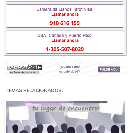
客户要求安排。 国内找工作假的毕业证可以用吗
551190476假的毕业证成绩单可以办学历认证吗
551190476要定居国外需要办理什么材料551190476
入职事业单位/国企假的毕业证会查吗551190476入职
910 616 159
国企/事业单位需要些什么材料551190476办理假毕业
证在国内能用吗, 挂科拿不到毕业证怎么办, 毕业证丢
了怎么办, 没有正常毕业怎么办理毕业证,没毕业可以
办学历认证吗,您是否因为中途辍学、挂科而没有正常
1-305-507-8029
毕业551190476您是否因为递交材料不齐而被拒之门
外551190476您是否因没正常毕业而导致回国得不到
教育部认证在校挂科了不想读了,成绩不理想毕不了业
怎么办551190476找工作没有文凭怎么办,怎么办理本
科/研究生文凭551190476如何办理本科/硕士毕业证
551190476网上买文凭可靠吗551190476哪里可以买
国外文凭551190476国外本科毕业证怎么办理
551190476国外大学文凭可以打工作吗551190476怎
TEMAS RELACIONADOS:
么办理 外假毕业证551190476哪里可以制作美国毕业
证551190476哪里可以办理澳洲毕业证551190476留
学生在哪里可以买假毕业证551190476哪里可以办理
加拿大毕业证551190476申请学校办理假的毕业证成
绩单可以吗551190476哪里可以办理水印成绩单
551190476哪里可以修改成绩单GPA分数551190476
假毕业证能查出来吗551190476假文凭网上能查到吗