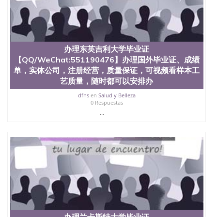
信息，给出操作方案； 2、补充毕业证成绩单等相关
材料； 3、留服注册申请账号，付定金； 4、预约递
交时间，公司人员陪同客户本人一起去留服递交材
料； 5、等待结果，完成结果书留服直接邮寄给客户
6、客户确认收到结果，付余款。 我们对海外大学及
办理东英吉利大学毕业证
学院的毕业证成绩单所使用的材料，尺寸大小，防伪
【QQ/WeChat:551190476】办理国外毕业证、成绩
结构（包括：水印，阴影底纹，钢印LOGO烫金烫
银，LOGO烫金烫银复合重叠。 文字图案浮雕，激光
单，实体公司，注册经营，质量保证，可视频看样本工
镭射，紫外荧光，温感，复印防伪）都有原版本文凭
艺质量，随时都可以安排办
对照。质量得到了广大海外客户群体的认可，同时和
dfns
en
Salud y Belleza
海外学校留学中介， 同时能做到与时俱进，及时掌握
0 Respuestas
各大院校的（毕业证，成绩单，资格证，学生卡，结
...
业证，录取通知书，在读证明等相关材料）的版本更
新信息， 能够在时间掌握的海外学历文凭的样版，尺
寸大小，纸张材质，防伪技术等等，并在时间收集到
原版实物，以求达到客户的需求。 我们的优势： 我
们在保证合理定价的同时，坚持较高性价比，通过品
质和效率不断优化，为您倾情诠释什么是高性价比。
咨询顾问：Sam q/微信:551190476 Q/微
信:551190476办理毕业证成绩单、教育部认证,录取通
知书，雅思，留学回国证明.
公司专业制作、办理、仿制、成绩单文凭、改成绩、
教育部学历学位认证、毕业证、成绩单、文凭、学历
办理兰卡斯特大学毕业证