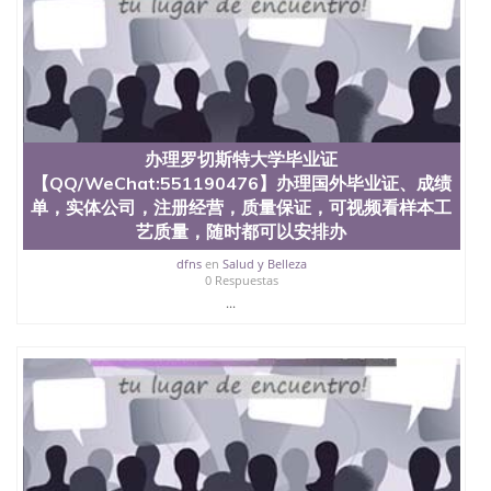
文凭学位qq微信551190476澳洲读CQU中央昆士兰大
学学历 绩单购买学位证书/澳洲读本科硕士做文凭/购
买澳洲大学毕业证成绩单假文凭学历
offieUniversityofSouthernQueensland 澳洲读书未毕
业找人做文凭学位qq微信551190476澳洲读CQU中央
昆士兰大学学历成绩单购买学位证书/澳洲读本科硕
士做文凭/购买澳洲大学毕业证成绩单假文凭学历办
理卡尔加里大学毕业证【QQ/WeChat:551190476】办
办理罗切斯特大学毕业证
理国外毕业证、成绩单，实体公司，注册经营，质量
【QQ/WeChat:551190476】办理国外毕业证、成绩
保证，可视频看样本工艺质量，随时都可以安排办
单，实体公司，注册经营，质量保证，可视频看样本工
理，毕业证成绩单，学校，专业，学位，毕业时间都
艺质量，随时都可以安排办
可以根据客户要求安排University of Calgary
dfns
en
Salud y Belleza
0 Respuestas
...