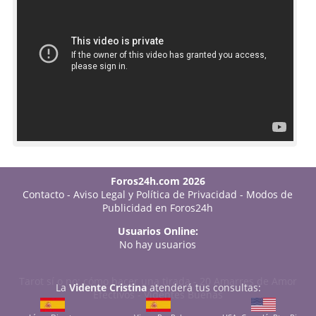
Foros24h.com 2026
Contacto
-
Aviso Legal y Política de Privacidad
-
Modos de
Publicidad en Foros24h
Usuarios Online:
No hay usuarios
Tarot sí o no: cómo hacer una tirada
-
20 Amarres de Amor
La
Vidente Cristina
atenderá tus consultas:
Efectivos
-
Videntes Buenas