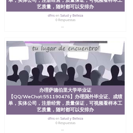
University, 又译为“圣荷西州立大学”）成立于1857
艺质量，随时都可以安排办
年，简称SJSU，是加州历史悠久的大学之一，也是美
西地区的公立大学之一。位于圣何塞市San Jose中
dfns
en
Salud y Belleza
0 Respuestas
心，占地154公顷。它是一所位于加利福尼亚州的著
...
名综合性公立大学，它以极高的就业率，全美名列前
茅的毕业薪资，浓厚的多元化学术氛围，杰出的本科
教育质量，被《福克斯》杂志评选为全美50强公立综
合性大学，每年有来自世界各地的成百上千的海外学
生前往求学。 至今，这是一所在世界上享有学术地
位、声誉、实习机会和影响力的高等教育机构，并获
誉为美国本科教育质量的核心代表。其计算机系与会
计系更是在当今美国大学教学排名中表现优异。其毕
业生大多可以在其所处地域的世界硅谷中心得到工作
机会。许多硅谷公司甚至在学生大三和大四的学期提
供许多相应科系的实习机会。无论是加州大学系统
(UC)，还是加州州立大学系统(CSU), 圣何塞州立大学
办理萨德伯里大学毕业证
都占据着加州所有大学中的地理位置。 圣何塞州立大
【QQ/WeChat:551190476】办理国外毕业证、成绩
学座落于硅谷(Silicon Valley), 于附近的旧金山-圣何塞
单，实体公司，注册经营，质量保证，可视频看样本工
地区为全美的重要科技中心。约有学生三万人，超过
艺质量，随时都可以安排办
134种学士学科和65个硕士学科，并有来自世界60余
国的学生来此就读。其有名的科系如计算机科学，电
dfns
en
Salud y Belleza
子工程学，工商管理学，艺术设计，和航空学等，深
0 Respuestas
受性肯定及好评；而各种大学部和研究所的商学课程
...