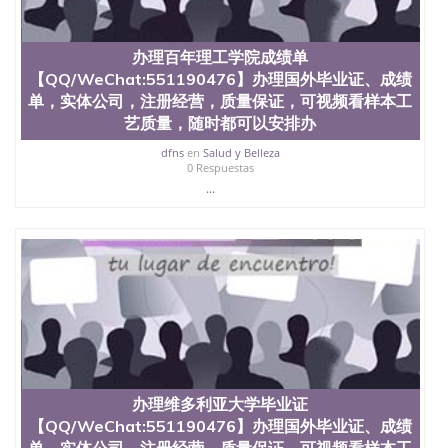
551190476 如何拿到国外毕业证QQ微信551190476办
假大学毕业证QQ微信551190476国外毕业证去哪认证
QQ微信551190476找毕业证封皮QQ微信551190476国
办理百年理工学院成绩单
外毕业证外壳定制QQ微信551190476快速代办国外毕
【QQ/WeChat:551190476】办理国外毕业证、成绩
业证QQ微信551190476快速拿到国外文凭QQ微信
551190476国外留学文凭认证QQ微信551190476国外
单，实体公司，注册经营，质量保证，可视频看样本工
文凭回国认证QQ微信551190476泰国文凭办理QQ微
艺质量，随时都可以安排办
信551190476法国留学回国证明QQ微信551190476 国
dfns
en
Salud y Belleza
外烫金照片QQ微信551190476外国文凭在中国有用吗
0 Respuestas
QQ微信551190476德国留学回国证明QQ微信
...
551190476爱尔兰留学回国证明QQ微信551190476国
外硕士文凭办理QQ微信551190476 网上买文凭可靠
吗QQ微信551190476买国外文凭质量QQ微信
551190476国外本科毕业证怎么办理QQ微信
551190476国外大学文凭真制作QQ微信551190476办
国外文凭可找工作QQ微信551190476国外大学有毕业
证QQ微信551190476办理国外毕业证价格QQ微信
551190476国外编号查询QQ微信551190476办理国外
文凭要交定金吗QQ微信551190476办国外可查文凭
QQ微信551190476网上购买真文凭可信吗QQ微信
551190476学士学位证书查询机构QQ微信551190476
办理维多利亚大学毕业证
国外资格证书办理QQ微信551190476如何办理学历认
证QQ微信551190476海外文凭认证办理QQ微信
【QQ/WeChat:551190476】办理国外毕业证、成绩
551190476 圣何塞州立大学（San Jose State
单，实体公司，注册经营，质量保证，可视频看样本工