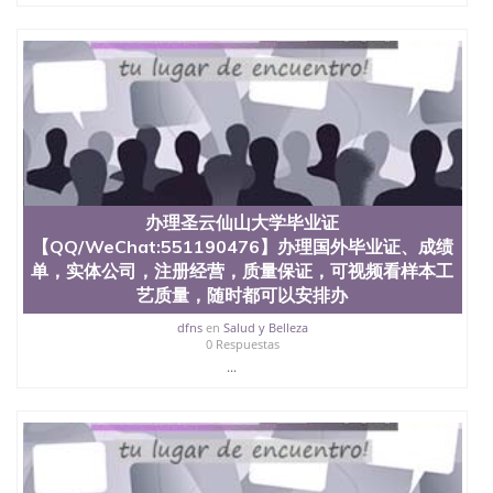
也吸引了众多不同国家的专业人士前来研究与学习。
二、办理流程： 1、收集客户办理信息； 2、客户付
定金下单； 3、公司确认到账转制作点做电子图；
4、电子图做好发给客户确认； 5、电子图确认好转成
品部做成品； 6、成品做好拍照或者视频确认再付余
款； 7、快递给客户（国内顺丰，国外DHL）。 三、
真实网上可查的证明材料 1、教育部学历学位认证，
留服真实存档可查，存档。 2、留学回国人员证明
（使馆认证），使馆网站真实存档可查。 3、留信网
真实可查认证办理，存档可查，终身受用。 四、办理
流程农业科学院、艺术与建筑学院、商学院、交流学
办理圣云仙山大学毕业证
院、地球及物质科学院、教育学院、工程学院、健康
【QQ/WeChat:551190476】办理国外毕业证、成绩
与人类发展学院、信息工程与科学学院、人文学院、
单，实体公司，注册经营，质量保证，可视频看样本工
护理学院、科学学院等。学校的教育学院排名在全美
艺质量，随时都可以安排办
前十名，工学院排名在前十五名，且继续攀升中。纽
约大学为学生们提供本科、硕士及博士学位。学校的
dfns
en
Salud y Belleza
专业课程包括：会计学、MBA、财务、教育、建筑工
0 Respuestas
程、经济、医学、护理、文学、音乐、生物学、统计
...
学、美术、电子工程、天文学、农业、环境污染控
制、历史、电气工程、生物工程、建筑设计、工商管
理、材料科学、机械工程、航天工程、土木工程、数
学、化学、英语、社会科学、心理学、戏剧、市场营
销、机械工程、计算机科学、物理学、人工智能、商
科、金融专业 1、客户提供相关材料，确定客户办理