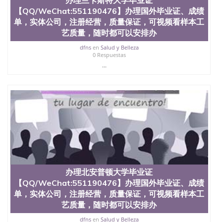
文凭、假文凭假毕业证假学历书制作、假制作、办
【QQ/WeChat:551190476】办理国外毕业证、成绩
理、仿制学位证书、毕业证文凭、文凭毕业证、毕业
单，实体公司，注册经营，质量保证，可视频看样本工
证认证、留服认证、使馆认证、使馆证明、使馆留学
艺质量，随时都可以安排办
回国人员证明、留学生认证、学历认证、文凭认证学
位认证、留学生学历认证、留学生学位认证、英国文
dfns
en
Salud y Belleza
凭学历、美国文凭学历、澳洲文凭学历、加拿大文凭
0 Respuestas
学历、新西兰学历认证等q:551190476 微信：
...
551190476 圣何塞州立大学毕业证（San Jose State
University）圣何塞州立大学毕业证（San Jose State
University）圣何塞州立大学毕业证（San Jose State
University）圣何塞州立大学成绩单（San Jose State
University）圣何塞州立大学成绩单（ San Jose State
University）圣何塞州立大学成绩单（San Jose State
University）成绩单圣何塞州立大学文凭（San Jose
State University）圣何塞州立大学（San Jose State
University）圣何塞州立大学（San Jose State
University）圣何塞州立大学（ San Jose State
University）圣何塞州立大学（San Jose State
办理北安普顿大学毕业证
University）圣何塞州立大学文凭（San Jose State
【QQ/WeChat:551190476】办理国外毕业证、成绩
University）圣何塞州立大学文凭（San Jose State
单，实体公司，注册经营，质量保证，可视频看样本工
University）文凭圣何塞州立大学文凭（San Jose
艺质量，随时都可以安排办
State University）圣何塞州立大学学历（ San Jose
State University）圣何塞州立大学学历（San Jose
dfns
en
Salud y Belleza