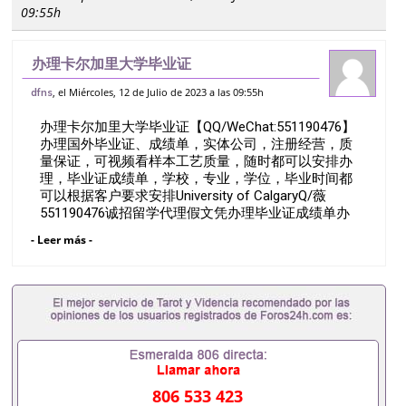
09:55h
办理卡尔加里大学毕业证
【QQ/WeChat:551190476】办理国外毕
, el Miércoles, 12 de Julio de 2023 a las 09:55h
dfns
业证、成绩单，实体公司，注册经营，质量
办理卡尔加里大学毕业证【QQ/WeChat:551190476】
保证，可视频看样本工艺质量，随时都可以
办理国外毕业证、成绩单，实体公司，注册经营，质
安排办
量保证，可视频看样本工艺质量，随时都可以安排办
理，毕业证成绩单，学校，专业，学位，毕业时间都
可以根据客户要求安排University of CalgaryQ/薇
551190476诚招留学代理假文凭办理毕业证成绩单办
理教育部认证办理大使馆认证办理留学归国证明办理
- Leer más -
留信网认证办理留服认证办理学历认证办理学生卡办
理录取通知书办理学位证书办理美国文凭办理澳洲文
凭办理英国文凭办理加拿大文凭办理德国文凭 一、快
速办理材料： 1、毕业证+成绩单+留学回国人员证明
+教育部认证,录取通知书，雅思。（全套留学回国必
备证明材料，给父母及亲朋好友一份完美交代）；
2、雅思、托福，OFFER，在读证明，学生卡等留学
相关材料（申请学校、转学，甚至是申请工签都可以
用到）。 注：上述材料，随时都可以安排办理，毕业
806 533 423
证成绩单，学校，专业，学位，毕业时间都可以根据