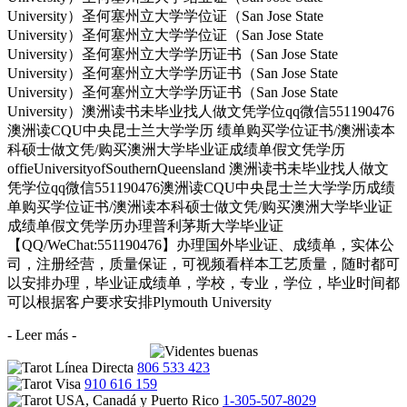
University）圣何塞州立大学学位证（San Jose State
University）圣何塞州立大学学位证（San Jose State
University）圣何塞州立大学学历证书（San Jose State
University）圣何塞州立大学学历证书（San Jose State
University）圣何塞州立大学学历证书（San Jose State
University）澳洲读书未毕业找人做文凭学位qq微信551190476
澳洲读CQU中央昆士兰大学学历 绩单购买学位证书/澳洲读本
科硕士做文凭/购买澳洲大学毕业证成绩单假文凭学历
offieUniversityofSouthernQueensland 澳洲读书未毕业找人做文
凭学位qq微信551190476澳洲读CQU中央昆士兰大学学历成绩
单购买学位证书/澳洲读本科硕士做文凭/购买澳洲大学毕业证
成绩单假文凭学历办理普利茅斯大学毕业证
【QQ/WeChat:551190476】办理国外毕业证、成绩单，实体公
司，注册经营，质量保证，可视频看样本工艺质量，随时都可
以安排办理，毕业证成绩单，学校，专业，学位，毕业时间都
可以根据客户要求安排Plymouth University
- Leer más -
806 533 423
910 616 159
1-305-507-8029