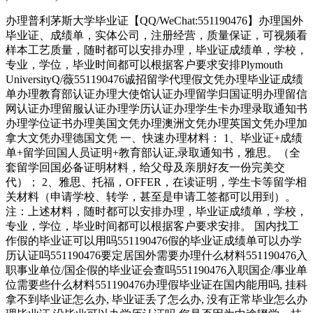
办理普利茅斯大学毕业证【QQ/WeChat:551190476】办理国外
毕业证、成绩单，实体公司，注册经营，质量保证，可视频看
样本工艺质量，随时都可以安排办理，毕业证成绩单，学校，
专业，学位，毕业时间都可以根据客户要求安排Plymouth
UniversityQ/薇551190476诚招留学代理假文凭办理毕业证成绩
单办理教育部认证办理大使馆认证办理留学归国证明办理留信
网认证办理留服认证办理学历认证办理学生卡办理录取通知书
办理学位证书办理美国文凭办理澳洲文凭办理英国文凭办理加
拿大文凭办理德国文凭 一、快速办理材料： 1、毕业证+成绩
单+留学回国人员证明+教育部认证,录取通知书，雅思。（全
套留学回国必备证明材料，给父母及亲朋好友一份完美交
代）； 2、雅思、托福，OFFER，在读证明，学生卡等留学相
关材料（申请学校、转学，甚至是申请工签都可以用到）。
注：上述材料，随时都可以安排办理，毕业证成绩单，学校，
专业，学位，毕业时间都可以根据客户要求安排。 国内找工
作假的毕业证可以用吗551190476假的毕业证成绩单可以办学
历认证吗551190476要定居国外需要办理什么材料551190476入
职事业单位/国企假的毕业证会查吗551190476入职国企/事业单
位需要些什么材料551190476办理假毕业证在国内能用吗, 挂科
拿不到毕业证怎么办, 毕业证丢了怎么办, 没有正常毕业怎么办