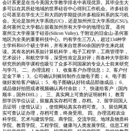
会计系更是在当今美国大学教学排名中表现优异。其毕业生大
多可以在其所处地域的世界硅谷中心得到工作机会。许多硅谷
公司甚至在学生大三和大四的学期提供许多相应科系的实习机
会。无论是加州大学系统(UC)，还是加州州立大学系统(CSU),
圣何塞州立大学都占据着加州所有大学中的地理位置。 圣何
塞州立大学座落于硅谷(Silicon Valley), 于附近的旧金山-圣何塞
地区为全美的重要科技中心。约有学生三万人，超过134种学
士学科和65个硕士学科，并有来自世界60余国的学生来此就
读。其有名的科系如计算机科学，电子工程学，工商管理学，
艺术设计，和航空学等，深受性肯定及好评；而各种大学部和
研究所的商学课程也吸引了众多不同国家的专业人士前来研究
与学习。 二、办理流程： 1、收集客户办理信息； 2、客户付
定金下单； 3、公司确认到账转制作点做电子图； 4、电子图
做好发给客户确认； 5、电子图确认好转成品部做成品； 6、
成品做好拍照或者视频确认再付余款； 7、快递给客户（国内
顺丰，国外DHL）。 三、真实网上可查的证明材料 1、教育
部学历学位认证，留服真实存档可查，存档。 2、留学回国人
员证明（使馆认证），使馆网站真实存档可查。 3、留信网真
实可查认证办理，存档可查，终身受用。 四、办理流程农业
科学院、艺术与建筑学院、商学院、交流学院、地球及物质科
学院、教育学院、工程学院、健康与人类发展学院、信息工程