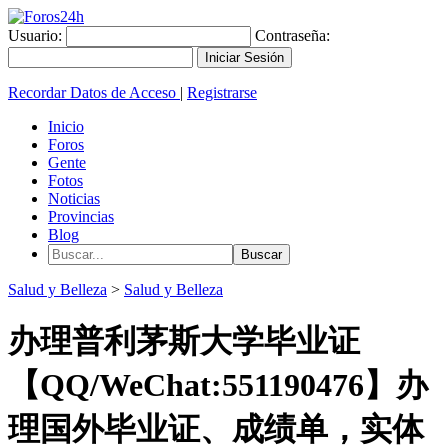
Usuario:
Contraseña:
Recordar Datos de Acceso
|
Registrarse
Inicio
Foros
Gente
Fotos
Noticias
Provincias
Blog
Salud y Belleza
>
Salud y Belleza
办理普利茅斯大学毕业证
【QQ/WeChat:551190476】办
理国外毕业证、成绩单，实体