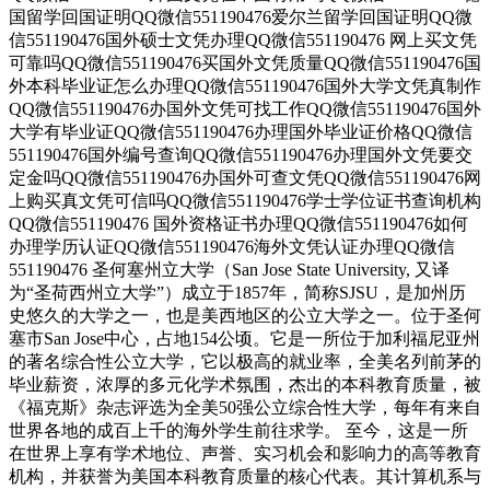
国留学回国证明QQ微信551190476爱尔兰留学回国证明QQ微
信551190476国外硕士文凭办理QQ微信551190476 网上买文凭
可靠吗QQ微信551190476买国外文凭质量QQ微信551190476国
外本科毕业证怎么办理QQ微信551190476国外大学文凭真制作
QQ微信551190476办国外文凭可找工作QQ微信551190476国外
大学有毕业证QQ微信551190476办理国外毕业证价格QQ微信
551190476国外编号查询QQ微信551190476办理国外文凭要交
定金吗QQ微信551190476办国外可查文凭QQ微信551190476网
上购买真文凭可信吗QQ微信551190476学士学位证书查询机构
QQ微信551190476 国外资格证书办理QQ微信551190476如何
办理学历认证QQ微信551190476海外文凭认证办理QQ微信
551190476 圣何塞州立大学（San Jose State University, 又译
为“圣荷西州立大学”）成立于1857年，简称SJSU，是加州历
史悠久的大学之一，也是美西地区的公立大学之一。位于圣何
塞市San Jose中心，占地154公顷。它是一所位于加利福尼亚州
的著名综合性公立大学，它以极高的就业率，全美名列前茅的
毕业薪资，浓厚的多元化学术氛围，杰出的本科教育质量，被
《福克斯》杂志评选为全美50强公立综合性大学，每年有来自
世界各地的成百上千的海外学生前往求学。 至今，这是一所
在世界上享有学术地位、声誉、实习机会和影响力的高等教育
机构，并获誉为美国本科教育质量的核心代表。其计算机系与