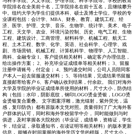
与科学学院、人文学院、护理学院、科学学院等。学校的教育
学院排名在全美前十名，工学院排名在前十五名，且继续攀升
中。纽约大学为学生们提供本科、硕士及博士学位。学校的专
业课程包括：会计学、MBA、财务、教育、建筑工程、经
济、医学、护理、文学、音乐、生物学、统计学、美术、电子
工程、天文学、农业、环境污染控制、历史、电气工程、生物
工程、建筑设计、工商管理、材料科学、机械工程、航天工
程、土木工程、数学、化学、英语、社会科学、心理学、戏
剧、市场营销、机械工程、计算机科学、物理学、人工智能、
商科、金融专业 1、客户提供相关材料，确定客户办理信息，
给出操作方案； 2、补充毕业证成绩单等相关材料； 3、留服
注册申请账号，付定金； 4、预约递交时间，公司人员陪同客
户本人一起去留服递交材料； 5、等待结果，完成结果书留服
直接邮寄给客户 6、客户确认收到结果，付余款。 我们对海外
大学及学院的毕业证成绩单所使用的材料，尺寸大小，防伪结
构（包括：水印，阴影底纹，钢印LOGO烫金烫银，LOGO烫
金烫银复合重叠。 文字图案浮雕，激光镭射，紫外荧光，温
感，复印防伪）都有原版本文凭对照。质量得到了广大海外客
户群体的认可，同时和海外学校留学中介， 同时能做到与时
俱进，及时掌握各大院校的（毕业证，成绩单，资格证，学生
卡，结业证，录取通知书，在读证明等相关材料）的版本更新
信息， 能够在时间掌握的海外学历文凭的样版，尺寸大小，