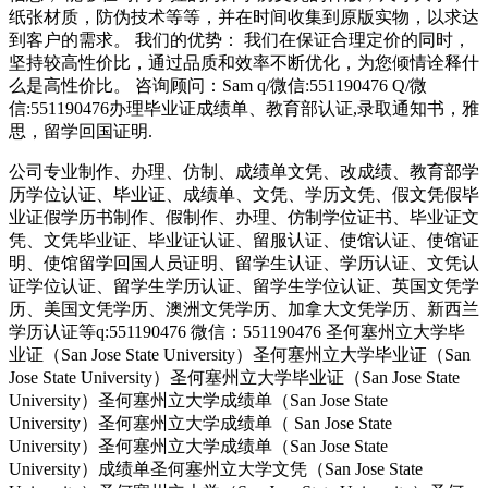
纸张材质，防伪技术等等，并在时间收集到原版实物，以求达
到客户的需求。 我们的优势： 我们在保证合理定价的同时，
坚持较高性价比，通过品质和效率不断优化，为您倾情诠释什
么是高性价比。 咨询顾问：Sam q/微信:551190476 Q/微
信:551190476办理毕业证成绩单、教育部认证,录取通知书，雅
思，留学回国证明.
公司专业制作、办理、仿制、成绩单文凭、改成绩、教育部学
历学位认证、毕业证、成绩单、文凭、学历文凭、假文凭假毕
业证假学历书制作、假制作、办理、仿制学位证书、毕业证文
凭、文凭毕业证、毕业证认证、留服认证、使馆认证、使馆证
明、使馆留学回国人员证明、留学生认证、学历认证、文凭认
证学位认证、留学生学历认证、留学生学位认证、英国文凭学
历、美国文凭学历、澳洲文凭学历、加拿大文凭学历、新西兰
学历认证等q:551190476 微信：551190476 圣何塞州立大学毕
业证（San Jose State University）圣何塞州立大学毕业证（San
Jose State University）圣何塞州立大学毕业证（San Jose State
University）圣何塞州立大学成绩单（San Jose State
University）圣何塞州立大学成绩单（ San Jose State
University）圣何塞州立大学成绩单（San Jose State
University）成绩单圣何塞州立大学文凭（San Jose State