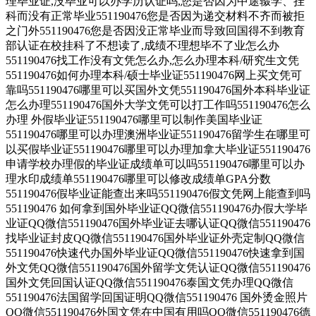
理毕业证,没毕业可以办学历认证吗,您是否因为中途辍学、挂
科而没有正常毕业551190476您是否因为递交材料不齐而被拒
之门外551190476您是否因没正常毕业而导致回国得不到教育
部认证在校挂科了不想读了,成绩不理想毕不了业怎么办
551190476找工作没有文凭怎么办,怎么办理本科/研究生文凭
551190476如何办理本科/硕士毕业证551190476网上买文凭可
靠吗551190476哪里可以买国外文凭551190476国外本科毕业证
怎么办理551190476国外大学文凭可以打工作吗551190476怎么
办理 外假毕业证551190476哪里可以制作美国毕业证
551190476哪里可以办理澳洲毕业证551190476留学生在哪里可
以买假毕业证551190476哪里可以办理加拿大毕业证551190476
申请学校办理假的毕业证成绩单可以吗551190476哪里可以办
理水印成绩单551190476哪里可以修改成绩单GPA分数
551190476假毕业证能查出来吗551190476假文凭网上能查到吗
551190476 如何拿到国外毕业证QQ微信551190476办假大学毕
业证QQ微信551190476国外毕业证去哪认证QQ微信551190476
找毕业证封皮QQ微信551190476国外毕业证外壳定制QQ微信
551190476快速代办国外毕业证QQ微信551190476快速拿到国
外文凭QQ微信551190476国外留学文凭认证QQ微信551190476
国外文凭回国认证QQ微信551190476泰国文凭办理QQ微信
551190476法国留学回国证明QQ微信551190476 国外烫金照片
QQ微信551190476外国文凭在中国有用吗QQ微信551190476德