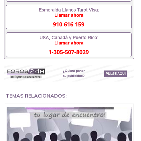
客户要求安排。 国内找工作假的毕业证可以用吗
551190476假的毕业证成绩单可以办学历认证吗
551190476要定居国外需要办理什么材料551190476
入职事业单位/国企假的毕业证会查吗551190476入职
910 616 159
国企/事业单位需要些什么材料551190476办理假毕业
证在国内能用吗, 挂科拿不到毕业证怎么办, 毕业证丢
了怎么办, 没有正常毕业怎么办理毕业证,没毕业可以
办学历认证吗,您是否因为中途辍学、挂科而没有正常
1-305-507-8029
毕业551190476您是否因为递交材料不齐而被拒之门
外551190476您是否因没正常毕业而导致回国得不到
教育部认证在校挂科了不想读了,成绩不理想毕不了业
怎么办551190476找工作没有文凭怎么办,怎么办理本
科/研究生文凭551190476如何办理本科/硕士毕业证
551190476网上买文凭可靠吗551190476哪里可以买
国外文凭551190476国外本科毕业证怎么办理
551190476国外大学文凭可以打工作吗551190476怎
TEMAS RELACIONADOS:
么办理 外假毕业证551190476哪里可以制作美国毕业
证551190476哪里可以办理澳洲毕业证551190476留
学生在哪里可以买假毕业证551190476哪里可以办理
加拿大毕业证551190476申请学校办理假的毕业证成
绩单可以吗551190476哪里可以办理水印成绩单
551190476哪里可以修改成绩单GPA分数551190476
假毕业证能查出来吗551190476假文凭网上能查到吗