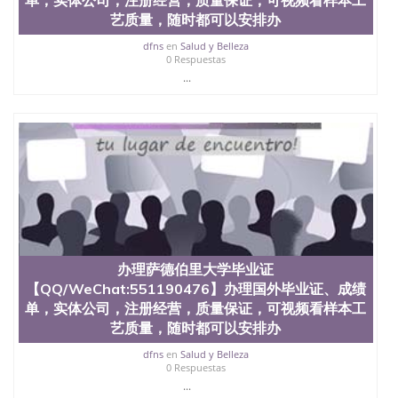
University, 又译为“圣荷西州立大学”）成立于1857
艺质量，随时都可以安排办
年，简称SJSU，是加州历史悠久的大学之一，也是美
西地区的公立大学之一。位于圣何塞市San Jose中
dfns
en
Salud y Belleza
0 Respuestas
心，占地154公顷。它是一所位于加利福尼亚州的著
...
名综合性公立大学，它以极高的就业率，全美名列前
茅的毕业薪资，浓厚的多元化学术氛围，杰出的本科
教育质量，被《福克斯》杂志评选为全美50强公立综
合性大学，每年有来自世界各地的成百上千的海外学
生前往求学。 至今，这是一所在世界上享有学术地
位、声誉、实习机会和影响力的高等教育机构，并获
誉为美国本科教育质量的核心代表。其计算机系与会
计系更是在当今美国大学教学排名中表现优异。其毕
业生大多可以在其所处地域的世界硅谷中心得到工作
机会。许多硅谷公司甚至在学生大三和大四的学期提
供许多相应科系的实习机会。无论是加州大学系统
(UC)，还是加州州立大学系统(CSU), 圣何塞州立大学
办理萨德伯里大学毕业证
都占据着加州所有大学中的地理位置。 圣何塞州立大
【QQ/WeChat:551190476】办理国外毕业证、成绩
学座落于硅谷(Silicon Valley), 于附近的旧金山-圣何塞
单，实体公司，注册经营，质量保证，可视频看样本工
地区为全美的重要科技中心。约有学生三万人，超过
艺质量，随时都可以安排办
134种学士学科和65个硕士学科，并有来自世界60余
国的学生来此就读。其有名的科系如计算机科学，电
dfns
en
Salud y Belleza
子工程学，工商管理学，艺术设计，和航空学等，深
0 Respuestas
受性肯定及好评；而各种大学部和研究所的商学课程
...