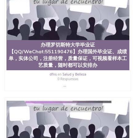
文凭学位qq微信551190476澳洲读CQU中央昆士兰大
学学历 绩单购买学位证书/澳洲读本科硕士做文凭/购
买澳洲大学毕业证成绩单假文凭学历
offieUniversityofSouthernQueensland 澳洲读书未毕
业找人做文凭学位qq微信551190476澳洲读CQU中央
昆士兰大学学历成绩单购买学位证书/澳洲读本科硕
士做文凭/购买澳洲大学毕业证成绩单假文凭学历办
理伊利诺伊大学毕业证【QQ/WeChat:551190476】办
办理罗切斯特大学毕业证
理国外毕业证、成绩单，实体公司，注册经营，质量
【QQ/WeChat:551190476】办理国外毕业证、成绩
保证，可视频看样本工艺质量，随时都可以安排办
单，实体公司，注册经营，质量保证，可视频看样本工
理，毕业证成绩单，学校，专业，学位，毕业时间都
艺质量，随时都可以安排办
可以根据客户要求安排University of Illinois
dfns
en
Salud y Belleza
0 Respuestas
...