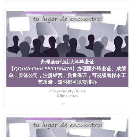
也吸引了众多不同国家的专业人士前来研究与学习。
二、办理流程： 1、收集客户办理信息； 2、客户付
定金下单； 3、公司确认到账转制作点做电子图；
4、电子图做好发给客户确认； 5、电子图确认好转成
品部做成品； 6、成品做好拍照或者视频确认再付余
款； 7、快递给客户（国内顺丰，国外DHL）。 三、
真实网上可查的证明材料 1、教育部学历学位认证，
留服真实存档可查，存档。 2、留学回国人员证明
（使馆认证），使馆网站真实存档可查。 3、留信网
真实可查认证办理，存档可查，终身受用。 四、办理
流程农业科学院、艺术与建筑学院、商学院、交流学
办理圣云仙山大学毕业证
院、地球及物质科学院、教育学院、工程学院、健康
【QQ/WeChat:551190476】办理国外毕业证、成绩
与人类发展学院、信息工程与科学学院、人文学院、
单，实体公司，注册经营，质量保证，可视频看样本工
护理学院、科学学院等。学校的教育学院排名在全美
艺质量，随时都可以安排办
前十名，工学院排名在前十五名，且继续攀升中。纽
约大学为学生们提供本科、硕士及博士学位。学校的
dfns
en
Salud y Belleza
专业课程包括：会计学、MBA、财务、教育、建筑工
0 Respuestas
程、经济、医学、护理、文学、音乐、生物学、统计
...
学、美术、电子工程、天文学、农业、环境污染控
制、历史、电气工程、生物工程、建筑设计、工商管
理、材料科学、机械工程、航天工程、土木工程、数
学、化学、英语、社会科学、心理学、戏剧、市场营
销、机械工程、计算机科学、物理学、人工智能、商
科、金融专业 1、客户提供相关材料，确定客户办理