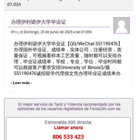
01:05h
办理伊利诺伊大学毕业证
【QQ/WeChat:551190476】办理国外毕
, el Domingo, 25 de Junio de 2023 a las 01:05h
dfns
业证、成绩单，实体公司，注册经营，质量
办理伊利诺伊大学毕业证【QQ/WeChat:551190476】
保证，可视频看样本工艺质量，随时都可以
办理国外毕业证、成绩单，实体公司，注册经营，质
安排办
量保证，可视频看样本工艺质量，随时都可以安排办
理，毕业证成绩单，学校，专业，学位，毕业时间都
可以根据客户要求安排University of IllinoisQ/薇
551190476诚招留学代理假文凭办理毕业证成绩单办
理教育部认证办理大使馆认证办理留学归国证明办理
- Leer más -
留信网认证办理留服认证办理学历认证办理学生卡办
理录取通知书办理学位证书办理美国文凭办理澳洲文
凭办理英国文凭办理加拿大文凭办理德国文凭 一、快
速办理材料： 1、毕业证+成绩单+留学回国人员证明
+教育部认证,录取通知书，雅思。（全套留学回国必
备证明材料，给父母及亲朋好友一份完美交代）；
2、雅思、托福，OFFER，在读证明，学生卡等留学
相关材料（申请学校、转学，甚至是申请工签都可以
用到）。 注：上述材料，随时都可以安排办理，毕业
806 533 423
证成绩单，学校，专业，学位，毕业时间都可以根据