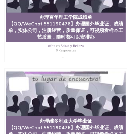
551190476 如何拿到国外毕业证QQ微信551190476办
假大学毕业证QQ微信551190476国外毕业证去哪认证
QQ微信551190476找毕业证封皮QQ微信551190476国
办理百年理工学院成绩单
外毕业证外壳定制QQ微信551190476快速代办国外毕
【QQ/WeChat:551190476】办理国外毕业证、成绩
业证QQ微信551190476快速拿到国外文凭QQ微信
551190476国外留学文凭认证QQ微信551190476国外
单，实体公司，注册经营，质量保证，可视频看样本工
文凭回国认证QQ微信551190476泰国文凭办理QQ微
艺质量，随时都可以安排办
信551190476法国留学回国证明QQ微信551190476 国
dfns
en
Salud y Belleza
外烫金照片QQ微信551190476外国文凭在中国有用吗
0 Respuestas
QQ微信551190476德国留学回国证明QQ微信
...
551190476爱尔兰留学回国证明QQ微信551190476国
外硕士文凭办理QQ微信551190476 网上买文凭可靠
吗QQ微信551190476买国外文凭质量QQ微信
551190476国外本科毕业证怎么办理QQ微信
551190476国外大学文凭真制作QQ微信551190476办
国外文凭可找工作QQ微信551190476国外大学有毕业
证QQ微信551190476办理国外毕业证价格QQ微信
551190476国外编号查询QQ微信551190476办理国外
文凭要交定金吗QQ微信551190476办国外可查文凭
QQ微信551190476网上购买真文凭可信吗QQ微信
551190476学士学位证书查询机构QQ微信551190476
办理维多利亚大学毕业证
国外资格证书办理QQ微信551190476如何办理学历认
证QQ微信551190476海外文凭认证办理QQ微信
【QQ/WeChat:551190476】办理国外毕业证、成绩
551190476 圣何塞州立大学（San Jose State
单，实体公司，注册经营，质量保证，可视频看样本工