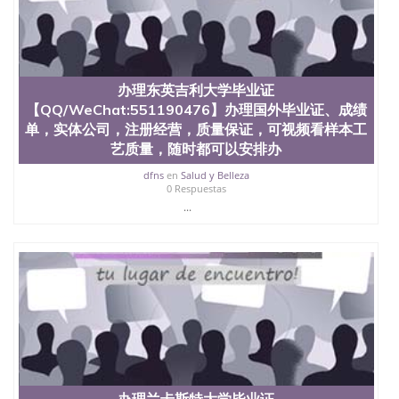
信息，给出操作方案； 2、补充毕业证成绩单等相关
材料； 3、留服注册申请账号，付定金； 4、预约递
交时间，公司人员陪同客户本人一起去留服递交材
料； 5、等待结果，完成结果书留服直接邮寄给客户
6、客户确认收到结果，付余款。 我们对海外大学及
办理东英吉利大学毕业证
学院的毕业证成绩单所使用的材料，尺寸大小，防伪
【QQ/WeChat:551190476】办理国外毕业证、成绩
结构（包括：水印，阴影底纹，钢印LOGO烫金烫
银，LOGO烫金烫银复合重叠。 文字图案浮雕，激光
单，实体公司，注册经营，质量保证，可视频看样本工
镭射，紫外荧光，温感，复印防伪）都有原版本文凭
艺质量，随时都可以安排办
对照。质量得到了广大海外客户群体的认可，同时和
dfns
en
Salud y Belleza
海外学校留学中介， 同时能做到与时俱进，及时掌握
0 Respuestas
各大院校的（毕业证，成绩单，资格证，学生卡，结
...
业证，录取通知书，在读证明等相关材料）的版本更
新信息， 能够在时间掌握的海外学历文凭的样版，尺
寸大小，纸张材质，防伪技术等等，并在时间收集到
原版实物，以求达到客户的需求。 我们的优势： 我
们在保证合理定价的同时，坚持较高性价比，通过品
质和效率不断优化，为您倾情诠释什么是高性价比。
咨询顾问：Sam q/微信:551190476 Q/微
信:551190476办理毕业证成绩单、教育部认证,录取通
知书，雅思，留学回国证明.
公司专业制作、办理、仿制、成绩单文凭、改成绩、
教育部学历学位认证、毕业证、成绩单、文凭、学历
办理兰卡斯特大学毕业证