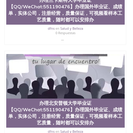
文凭、假文凭假毕业证假学历书制作、假制作、办
【QQ/WeChat:551190476】办理国外毕业证、成绩
理、仿制学位证书、毕业证文凭、文凭毕业证、毕业
单，实体公司，注册经营，质量保证，可视频看样本工
证认证、留服认证、使馆认证、使馆证明、使馆留学
艺质量，随时都可以安排办
回国人员证明、留学生认证、学历认证、文凭认证学
位认证、留学生学历认证、留学生学位认证、英国文
dfns
en
Salud y Belleza
凭学历、美国文凭学历、澳洲文凭学历、加拿大文凭
0 Respuestas
学历、新西兰学历认证等q:551190476 微信：
...
551190476 圣何塞州立大学毕业证（San Jose State
University）圣何塞州立大学毕业证（San Jose State
University）圣何塞州立大学毕业证（San Jose State
University）圣何塞州立大学成绩单（San Jose State
University）圣何塞州立大学成绩单（ San Jose State
University）圣何塞州立大学成绩单（San Jose State
University）成绩单圣何塞州立大学文凭（San Jose
State University）圣何塞州立大学（San Jose State
University）圣何塞州立大学（San Jose State
University）圣何塞州立大学（ San Jose State
University）圣何塞州立大学（San Jose State
办理北安普顿大学毕业证
University）圣何塞州立大学文凭（San Jose State
【QQ/WeChat:551190476】办理国外毕业证、成绩
University）圣何塞州立大学文凭（San Jose State
单，实体公司，注册经营，质量保证，可视频看样本工
University）文凭圣何塞州立大学文凭（San Jose
艺质量，随时都可以安排办
State University）圣何塞州立大学学历（ San Jose
State University）圣何塞州立大学学历（San Jose
dfns
en
Salud y Belleza