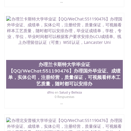
...
6、客户确认收到结果，付余款。 我们对海外大学及
学院的毕业证成绩单所使用的材料，尺寸大小，防伪
结构（包括：水印，阴影底纹，钢印LOGO烫金烫
银，LOGO烫金烫银复合重叠。 文字图案浮雕，激光
镭射，紫外荧光，温感，复印防伪）都有原版本文凭
对照。质量得到了广大海外客户群体的认可，同时和
海外学校留学中介， 同时能做到与时俱进，及时掌握
各大院校的（毕业证，成绩单，资格证，学生卡，结
业证，录取通知书，在读证明等相关材料）的版本更
新信息， 能够在时间掌握的海外学历文凭的样版，尺
寸大小，纸张材质，防伪技术等等，并在时间收集到
办理兰卡斯特大学毕业证
原版实物，以求达到客户的需求。 我们的优势： 我
【QQ/WeChat:551190476】办理国外毕业证、成绩
们在保证合理定价的同时，坚持较高性价比，通过品
质和效率不断优化，为您倾情诠释什么是高性价比。
单，实体公司，注册经营，质量保证，可视频看样本工
咨询顾问：Sam q/微信:551190476 Q/微
艺质量，随时都可以安排办
信:551190476办理毕业证成绩单、教育部认证,录取通
dfns
en
Salud y Belleza
知书，雅思，留学回国证明.
0 Respuestas
公司专业制作、办理、仿制、成绩单文凭、改成绩、
...
教育部学历学位认证、毕业证、成绩单、文凭、学历
文凭、假文凭假毕业证假学历书制作、假制作、办
理、仿制学位证书、毕业证文凭、文凭毕业证、毕业
证认证、留服认证、使馆认证、使馆证明、使馆留学
回国人员证明、留学生认证、学历认证、文凭认证学