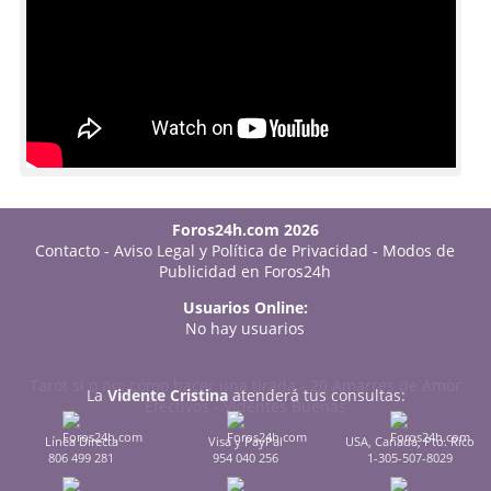
Foros24h.com 2026
Contacto
-
Aviso Legal y Política de Privacidad
-
Modos de
Publicidad en Foros24h
Usuarios Online:
No hay usuarios
Tarot sí o no: cómo hacer una tirada
-
20 Amarres de Amor
La
Vidente Cristina
atenderá tus consultas:
Efectivos
-
Videntes Buenas
Línea Directa
Visa y PayPal
USA, Canadá, Pto. Rico
806 499 281
954 040 256
1-305-507-8029