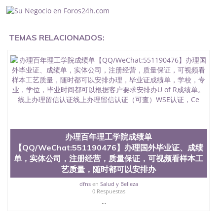
入职事业单位/国企假的毕业证会查吗551190476入职
国企/事业单位需要些什么材料551190476办理假毕业
证在国内能用吗, 挂科拿不到毕业证怎么办, 毕业证丢
了怎么办, 没有正常毕业怎么办理毕业证,没毕业可以
TEMAS RELACIONADOS:
办学历认证吗,您是否因为中途辍学、挂科而没有正常
毕业551190476您是否因为递交材料不齐而被拒之门
外551190476您是否因没正常毕业而导致回国得不到
教育部认证在校挂科了不想读了,成绩不理想毕不了业
怎么办551190476找工作没有文凭怎么办,怎么办理本
科/研究生文凭551190476如何办理本科/硕士毕业证
551190476网上买文凭可靠吗551190476哪里可以买
国外文凭551190476国外本科毕业证怎么办理
551190476国外大学文凭可以打工作吗551190476怎
么办理 外假毕业证551190476哪里可以制作美国毕业
证551190476哪里可以办理澳洲毕业证551190476留
办理百年理工学院成绩单
学生在哪里可以买假毕业证551190476哪里可以办理
【QQ/WeChat:551190476】办理国外毕业证、成绩
加拿大毕业证551190476申请学校办理假的毕业证成
单，实体公司，注册经营，质量保证，可视频看样本工
绩单可以吗551190476哪里可以办理水印成绩单
艺质量，随时都可以安排办
551190476哪里可以修改成绩单GPA分数551190476
假毕业证能查出来吗551190476假文凭网上能查到吗
dfns
en
Salud y Belleza
551190476 如何拿到国外毕业证QQ微信551190476办
0 Respuestas
假大学毕业证QQ微信551190476国外毕业证去哪认证
...
QQ微信551190476找毕业证封皮QQ微信551190476国
外毕业证外壳定制QQ微信551190476快速代办国外毕