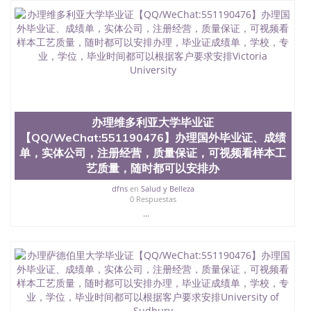
业证QQ微信551190476快速拿到国外文凭QQ微信
551190476国外留学文凭认证QQ微信551190476国外
文凭回国认证QQ微信551190476泰国文凭办理QQ微
信551190476法国留学回国证明QQ微信551190476 国
外烫金照片QQ微信551190476外国文凭在中国有用吗
QQ微信551190476德国留学回国证明QQ微信
551190476爱尔兰留学回国证明QQ微信551190476国
外硕士文凭办理QQ微信551190476 网上买文凭可靠
吗QQ微信551190476买国外文凭质量QQ微信
办理维多利亚大学毕业证
551190476国外本科毕业证怎么办理QQ微信
【QQ/WeChat:551190476】办理国外毕业证、成绩
551190476国外大学文凭真制作QQ微信551190476办
国外文凭可找工作QQ微信551190476国外大学有毕业
单，实体公司，注册经营，质量保证，可视频看样本工
证QQ微信551190476办理国外毕业证价格QQ微信
艺质量，随时都可以安排办
551190476国外编号查询QQ微信551190476办理国外
dfns
en
Salud y Belleza
文凭要交定金吗QQ微信551190476办国外可查文凭
0 Respuestas
QQ微信551190476网上购买真文凭可信吗QQ微信
...
551190476学士学位证书查询机构QQ微信551190476
国外资格证书办理QQ微信551190476如何办理学历认
证QQ微信551190476海外文凭认证办理QQ微信
551190476 圣何塞州立大学（San Jose State
University, 又译为“圣荷西州立大学”）成立于1857
年，简称SJSU，是加州历史悠久的大学之一，也是美
西地区的公立大学之一。位于圣何塞市San Jose中
心，占地154公顷。它是一所位于加利福尼亚州的著