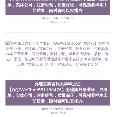
品部做成品； 6、成品做好拍照或者视频确认再付余
单，实体公司，注册经营，质量保证，可视频看样本工
款； 7、快递给客户（国内顺丰，国外DHL）。 三、
艺质量，随时都可以安排办
真实网上可查的证明材料 1、教育部学历学位认证，
留服真实存档可查，存档。 2、留学回国人员证明
dfns
en
Salud y Belleza
（使馆认证），使馆网站真实存档可查。 3、留信网
0 Respuestas
真实可查认证办理，存档可查，终身受用。 四、办理
...
流程农业科学院、艺术与建筑学院、商学院、交流学
院、地球及物质科学院、教育学院、工程学院、健康
与人类发展学院、信息工程与科学学院、人文学院、
护理学院、科学学院等。学校的教育学院排名在全美
前十名，工学院排名在前十五名，且继续攀升中。纽
约大学为学生们提供本科、硕士及博士学位。学校的
专业课程包括：会计学、MBA、财务、教育、建筑工
程、经济、医学、护理、文学、音乐、生物学、统计
学、美术、电子工程、天文学、农业、环境污染控
制、历史、电气工程、生物工程、建筑设计、工商管
理、材料科学、机械工程、航天工程、土木工程、数
办理东英吉利大学毕业证
学、化学、英语、社会科学、心理学、戏剧、市场营
【QQ/WeChat:551190476】办理国外毕业证、成绩
销、机械工程、计算机科学、物理学、人工智能、商
单，实体公司，注册经营，质量保证，可视频看样本工
科、金融专业 1、客户提供相关材料，确定客户办理
信息，给出操作方案； 2、补充毕业证成绩单等相关
艺质量，随时都可以安排办
材料； 3、留服注册申请账号，付定金； 4、预约递
dfns
en
Salud y Belleza
交时间，公司人员陪同客户本人一起去留服递交材
0 Respuestas
料； 5、等待结果，完成结果书留服直接邮寄给客户