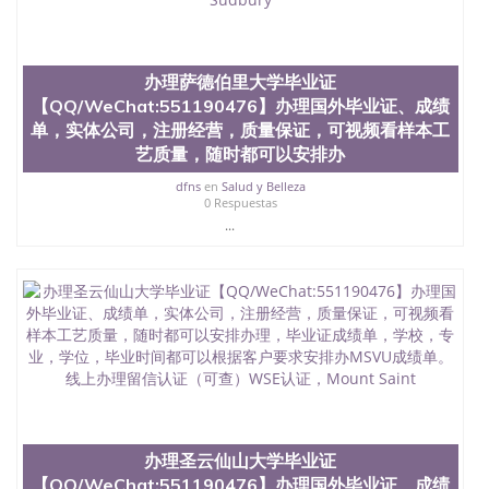
名综合性公立大学，它以极高的就业率，全美名列前
茅的毕业薪资，浓厚的多元化学术氛围，杰出的本科
教育质量，被《福克斯》杂志评选为全美50强公立综
合性大学，每年有来自世界各地的成百上千的海外学
办理萨德伯里大学毕业证
生前往求学。 至今，这是一所在世界上享有学术地
【QQ/WeChat:551190476】办理国外毕业证、成绩
位、声誉、实习机会和影响力的高等教育机构，并获
单，实体公司，注册经营，质量保证，可视频看样本工
誉为美国本科教育质量的核心代表。其计算机系与会
艺质量，随时都可以安排办
计系更是在当今美国大学教学排名中表现优异。其毕
业生大多可以在其所处地域的世界硅谷中心得到工作
dfns
en
Salud y Belleza
0 Respuestas
机会。许多硅谷公司甚至在学生大三和大四的学期提
供许多相应科系的实习机会。无论是加州大学系统
...
(UC)，还是加州州立大学系统(CSU), 圣何塞州立大学
都占据着加州所有大学中的地理位置。 圣何塞州立大
学座落于硅谷(Silicon Valley), 于附近的旧金山-圣何塞
地区为全美的重要科技中心。约有学生三万人，超过
134种学士学科和65个硕士学科，并有来自世界60余
国的学生来此就读。其有名的科系如计算机科学，电
子工程学，工商管理学，艺术设计，和航空学等，深
受性肯定及好评；而各种大学部和研究所的商学课程
也吸引了众多不同国家的专业人士前来研究与学习。
二、办理流程： 1、收集客户办理信息； 2、客户付
定金下单； 3、公司确认到账转制作点做电子图；
办理圣云仙山大学毕业证
4、电子图做好发给客户确认； 5、电子图确认好转成
【QQ/WeChat:551190476】办理国外毕业证、成绩