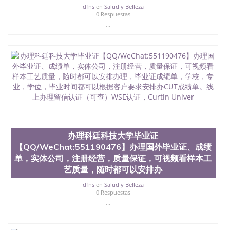
dfns
en
Salud y Belleza
业找人做文凭学位qq微信551190476澳洲读CQU中央
0 Respuestas
昆士兰大学学历成绩单购买学位证书/澳洲读本科硕
...
士做文凭/购买澳洲大学毕业证成绩单假文凭学历办
理康涅狄格大学毕业证【QQ/WeChat:551190476】办
理国外毕业证、成绩单，实体公司，注册经营，质量
保证，可视频看样本工艺质量，随时都可以安排办
理，毕业证成绩单，学校，专业，学位，毕业时间都
可以根据客户要求安排University of Connecticut
办理科廷科技大学毕业证
【QQ/WeChat:551190476】办理国外毕业证、成绩
单，实体公司，注册经营，质量保证，可视频看样本工
艺质量，随时都可以安排办
dfns
en
Salud y Belleza
0 Respuestas
...