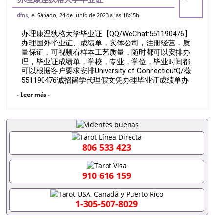
【QQ/WeChat:551190476】办理国外毕
, el Sábado, 24 de Junio de 2023 a las 18:45h
dfns
业证、成绩单，实体公司，注册经营，质量
办理康涅狄格大学毕业证【QQ/WeChat:551190476】
保证，可视频看样本工艺质量，随时都可以
办理国外毕业证、成绩单，实体公司，注册经营，质
安排办
量保证，可视频看样本工艺质量，随时都可以安排办
理，毕业证成绩单，学校，专业，学位，毕业时间都
可以根据客户要求安排University of ConnecticutQ/薇
551190476诚招留学代理假文凭办理毕业证成绩单办
理教育部认证办理大使馆认证办理留学归国证明办理
- Leer más -
留信网认证办理留服认证办理学历认证办理学生卡办
理录取通知书办理学位证书办理美国文凭办理澳洲文
凭办理英国文凭办理加拿大文凭办理德国文凭 一、快
速办理材料： 1、毕业证+成绩单+留学回国人员证明
+教育部认证,录取通知书，雅思。（全套留学回国必
备证明材料，给父母及亲朋好友一份完美交代）；
806 533 423
2、雅思、托福，OFFER，在读证明，学生卡等留学
相关材料（申请学校、转学，甚至是申请工签都可以
用到）。 注：上述材料，随时都可以安排办理，毕业
910 616 159
证成绩单，学校，专业，学位，毕业时间都可以根据
客户要求安排。 国内找工作假的毕业证可以用吗
551190476假的毕业证成绩单可以办学历认证吗
1-305-507-8029
551190476要定居国外需要办理什么材料551190476