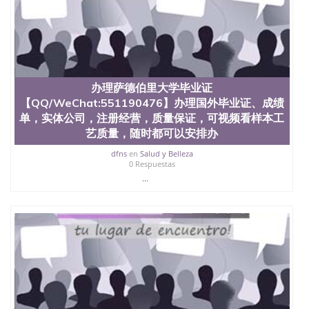
University, 又译为“圣荷西州立大学”）成立于1857
年，简称SJSU，是加州历史悠久的大学之一，也是美
西地区的公立大学之一。位于圣何塞市San Jose中
心，占地154公顷。它是一所位于加利福尼亚州的著
名综合性公立大学，它以极高的就业率，全美名列前
茅的毕业薪资，浓厚的多元化学术氛围，杰出的本科
教育质量，被《福克斯》杂志评选为全美50强公立综
办理萨德伯里大学毕业证
合性大学，每年有来自世界各地的成百上千的海外学
【QQ/WeChat:551190476】办理国外毕业证、成绩
生前往求学。 至今，这是一所在世界上享有学术地
单，实体公司，注册经营，质量保证，可视频看样本工
位、声誉、实习机会和影响力的高等教育机构，并获
艺质量，随时都可以安排办
誉为美国本科教育质量的核心代表。其计算机系与会
计系更是在当今美国大学教学排名中表现优异。其毕
dfns
en
Salud y Belleza
0 Respuestas
业生大多可以在其所处地域的世界硅谷中心得到工作
机会。许多硅谷公司甚至在学生大三和大四的学期提
...
供许多相应科系的实习机会。无论是加州大学系统
(UC)，还是加州州立大学系统(CSU), 圣何塞州立大学
都占据着加州所有大学中的地理位置。 圣何塞州立大
学座落于硅谷(Silicon Valley), 于附近的旧金山-圣何塞
地区为全美的重要科技中心。约有学生三万人，超过
134种学士学科和65个硕士学科，并有来自世界60余
国的学生来此就读。其有名的科系如计算机科学，电
子工程学，工商管理学，艺术设计，和航空学等，深
受性肯定及好评；而各种大学部和研究所的商学课程