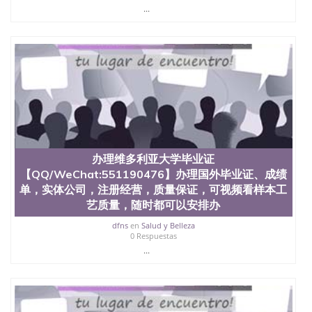
551190476 如何拿到国外毕业证QQ微信551190476办
...
假大学毕业证QQ微信551190476国外毕业证去哪认证
QQ微信551190476找毕业证封皮QQ微信551190476国
外毕业证外壳定制QQ微信551190476快速代办国外毕
业证QQ微信551190476快速拿到国外文凭QQ微信
551190476国外留学文凭认证QQ微信551190476国外
文凭回国认证QQ微信551190476泰国文凭办理QQ微
信551190476法国留学回国证明QQ微信551190476 国
外烫金照片QQ微信551190476外国文凭在中国有用吗
QQ微信551190476德国留学回国证明QQ微信
551190476爱尔兰留学回国证明QQ微信551190476国
外硕士文凭办理QQ微信551190476 网上买文凭可靠
办理维多利亚大学毕业证
吗QQ微信551190476买国外文凭质量QQ微信
【QQ/WeChat:551190476】办理国外毕业证、成绩
551190476国外本科毕业证怎么办理QQ微信
551190476国外大学文凭真制作QQ微信551190476办
单，实体公司，注册经营，质量保证，可视频看样本工
国外文凭可找工作QQ微信551190476国外大学有毕业
艺质量，随时都可以安排办
证QQ微信551190476办理国外毕业证价格QQ微信
dfns
en
Salud y Belleza
551190476国外编号查询QQ微信551190476办理国外
0 Respuestas
文凭要交定金吗QQ微信551190476办国外可查文凭
...
QQ微信551190476网上购买真文凭可信吗QQ微信
551190476学士学位证书查询机构QQ微信551190476
国外资格证书办理QQ微信551190476如何办理学历认
证QQ微信551190476海外文凭认证办理QQ微信
551190476 圣何塞州立大学（San Jose State