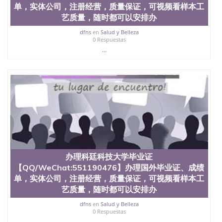
文凭学位qq微信551190476澳洲读CQU中央昆士兰大
单，实体公司，注册经营，质量保证，可视频看样本工
学学历 绩单购买学位证书/澳洲读本科硕士做文凭/购
艺质量，随时都可以安排办
买澳洲大学毕业证成绩单假文凭学历
dfns
en
Salud y Belleza
offieUniversityofSouthernQueensland 澳洲读书未毕
0 Respuestas
业找人做文凭学位qq微信551190476澳洲读CQU中央
...
昆士兰大学学历成绩单购买学位证书/澳洲读本科硕
士做文凭/购买澳洲大学毕业证成绩单假文凭学历办
理弗吉尼亚大学毕业证【QQ/WeChat:551190476】办
理国外毕业证、成绩单，实体公司，注册经营，质量
保证，可视频看样本工艺质量，随时都可以安排办
理，毕业证成绩单，学校，专业，学位，毕业时间都
可以根据客户要求安排办UVa成绩单。线上办理留信
认证（可查）WSE认证，University of Virginia
办理科廷科技大学毕业证
【QQ/WeChat:551190476】办理国外毕业证、成绩
单，实体公司，注册经营，质量保证，可视频看样本工
艺质量，随时都可以安排办
dfns
en
Salud y Belleza
0 Respuestas
...