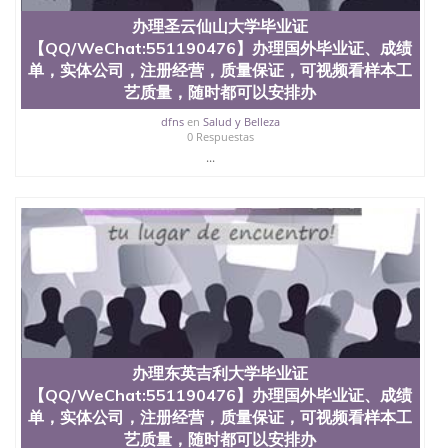
也吸引了众多不同国家的专业人士前来研究与学习。
二、办理流程： 1、收集客户办理信息； 2、客户付
办理圣云仙山大学毕业证
定金下单； 3、公司确认到账转制作点做电子图；
【QQ/WeChat:551190476】办理国外毕业证、成绩
4、电子图做好发给客户确认； 5、电子图确认好转成
单，实体公司，注册经营，质量保证，可视频看样本工
品部做成品； 6、成品做好拍照或者视频确认再付余
艺质量，随时都可以安排办
款； 7、快递给客户（国内顺丰，国外DHL）。 三、
真实网上可查的证明材料 1、教育部学历学位认证，
dfns
en
Salud y Belleza
留服真实存档可查，存档。 2、留学回国人员证明
0 Respuestas
（使馆认证），使馆网站真实存档可查。 3、留信网
...
真实可查认证办理，存档可查，终身受用。 四、办理
流程农业科学院、艺术与建筑学院、商学院、交流学
院、地球及物质科学院、教育学院、工程学院、健康
与人类发展学院、信息工程与科学学院、人文学院、
护理学院、科学学院等。学校的教育学院排名在全美
前十名，工学院排名在前十五名，且继续攀升中。纽
约大学为学生们提供本科、硕士及博士学位。学校的
专业课程包括：会计学、MBA、财务、教育、建筑工
程、经济、医学、护理、文学、音乐、生物学、统计
学、美术、电子工程、天文学、农业、环境污染控
制、历史、电气工程、生物工程、建筑设计、工商管
办理东英吉利大学毕业证
理、材料科学、机械工程、航天工程、土木工程、数
【QQ/WeChat:551190476】办理国外毕业证、成绩
学、化学、英语、社会科学、心理学、戏剧、市场营
单，实体公司，注册经营，质量保证，可视频看样本工
销、机械工程、计算机科学、物理学、人工智能、商
科、金融专业 1、客户提供相关材料，确定客户办理
艺质量，随时都可以安排办