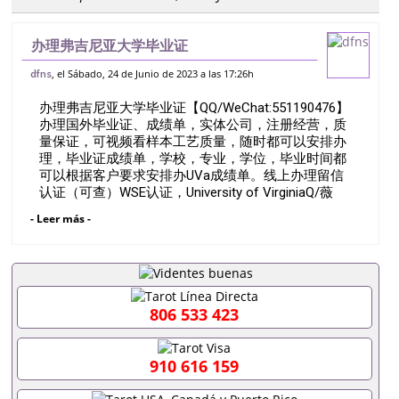
办理弗吉尼亚大学毕业证
【QQ/WeChat:551190476】办理国外毕
, el Sábado, 24 de Junio de 2023 a las 17:26h
dfns
业证、成绩单，实体公司，注册经营，质量
办理弗吉尼亚大学毕业证【QQ/WeChat:551190476】
保证，可视频看样本工艺质量，随时都可以
办理国外毕业证、成绩单，实体公司，注册经营，质
安排办
量保证，可视频看样本工艺质量，随时都可以安排办
理，毕业证成绩单，学校，专业，学位，毕业时间都
可以根据客户要求安排办UVa成绩单。线上办理留信
认证（可查）WSE认证，University of VirginiaQ/薇
551190476诚招留学代理假文凭办理毕业证成绩单办
- Leer más -
理教育部认证办理大使馆认证办理留学归国证明办理
留信网认证办理留服认证办理学历认证办理学生卡办
理录取通知书办理学位证书办理美国文凭办理澳洲文
凭办理英国文凭办理加拿大文凭办理德国文凭 一、快
速办理材料： 1、毕业证+成绩单+留学回国人员证明
+教育部认证,录取通知书，雅思。（全套留学回国必
806 533 423
备证明材料，给父母及亲朋好友一份完美交代）；
2、雅思、托福，OFFER，在读证明，学生卡等留学
相关材料（申请学校、转学，甚至是申请工签都可以
910 616 159
用到）。 注：上述材料，随时都可以安排办理，毕业
证成绩单，学校，专业，学位，毕业时间都可以根据