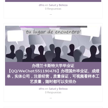
信息，给出操作方案； 2、补充毕业证成绩单等相关
dfns
en
Salud y Belleza
材料； 3、留服注册申请账号，付定金； 4、预约递
0 Respuestas
交时间，公司人员陪同客户本人一起去留服递交材
...
料； 5、等待结果，完成结果书留服直接邮寄给客户
6、客户确认收到结果，付余款。 我们对海外大学及
学院的毕业证成绩单所使用的材料，尺寸大小，防伪
结构（包括：水印，阴影底纹，钢印LOGO烫金烫
银，LOGO烫金烫银复合重叠。 文字图案浮雕，激光
镭射，紫外荧光，温感，复印防伪）都有原版本文凭
对照。质量得到了广大海外客户群体的认可，同时和
海外学校留学中介， 同时能做到与时俱进，及时掌握
各大院校的（毕业证，成绩单，资格证，学生卡，结
业证，录取通知书，在读证明等相关材料）的版本更
新信息， 能够在时间掌握的海外学历文凭的样版，尺
办理兰卡斯特大学毕业证
寸大小，纸张材质，防伪技术等等，并在时间收集到
【QQ/WeChat:551190476】办理国外毕业证、成绩
原版实物，以求达到客户的需求。 我们的优势： 我
们在保证合理定价的同时，坚持较高性价比，通过品
单，实体公司，注册经营，质量保证，可视频看样本工
质和效率不断优化，为您倾情诠释什么是高性价比。
艺质量，随时都可以安排办
咨询顾问：Sam q/微信:551190476 Q/微
dfns
en
Salud y Belleza
信:551190476办理毕业证成绩单、教育部认证,录取通
0 Respuestas
知书，雅思，留学回国证明.
...
公司专业制作、办理、仿制、成绩单文凭、改成绩、
教育部学历学位认证、毕业证、成绩单、文凭、学历