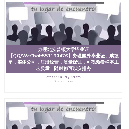
文凭、假文凭假毕业证假学历书制作、假制作、办
理、仿制学位证书、毕业证文凭、文凭毕业证、毕业
证认证、留服认证、使馆认证、使馆证明、使馆留学
回国人员证明、留学生认证、学历认证、文凭认证学
位认证、留学生学历认证、留学生学位认证、英国文
凭学历、美国文凭学历、澳洲文凭学历、加拿大文凭
学历、新西兰学历认证等q:551190476 微信：
551190476 圣何塞州立大学毕业证（San Jose State
University）圣何塞州立大学毕业证（San Jose State
办理北安普顿大学毕业证
University）圣何塞州立大学毕业证（San Jose State
【QQ/WeChat:551190476】办理国外毕业证、成绩
University）圣何塞州立大学成绩单（San Jose State
单，实体公司，注册经营，质量保证，可视频看样本工
University）圣何塞州立大学成绩单（ San Jose State
艺质量，随时都可以安排办
University）圣何塞州立大学成绩单（San Jose State
University）成绩单圣何塞州立大学文凭（San Jose
dfns
en
Salud y Belleza
State University）圣何塞州立大学（San Jose State
0 Respuestas
University）圣何塞州立大学（San Jose State
...
University）圣何塞州立大学（ San Jose State
University）圣何塞州立大学（San Jose State
University）圣何塞州立大学文凭（San Jose State
University）圣何塞州立大学文凭（San Jose State
University）文凭圣何塞州立大学文凭（San Jose
State University）圣何塞州立大学学历（ San Jose
State University）圣何塞州立大学学历（San Jose