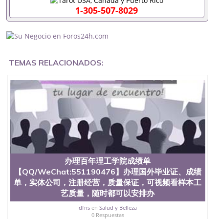
客户要求安排。 国内找工作假的毕业证可以用吗
1-305-507-8029
551190476假的毕业证成绩单可以办学历认证吗
551190476要定居国外需要办理什么材料551190476
入职事业单位/国企假的毕业证会查吗551190476入职
国企/事业单位需要些什么材料551190476办理假毕业
证在国内能用吗, 挂科拿不到毕业证怎么办, 毕业证丢
TEMAS RELACIONADOS:
了怎么办, 没有正常毕业怎么办理毕业证,没毕业可以
办学历认证吗,您是否因为中途辍学、挂科而没有正常
毕业551190476您是否因为递交材料不齐而被拒之门
外551190476您是否因没正常毕业而导致回国得不到
教育部认证在校挂科了不想读了,成绩不理想毕不了业
怎么办551190476找工作没有文凭怎么办,怎么办理本
科/研究生文凭551190476如何办理本科/硕士毕业证
551190476网上买文凭可靠吗551190476哪里可以买
国外文凭551190476国外本科毕业证怎么办理
551190476国外大学文凭可以打工作吗551190476怎
么办理 外假毕业证551190476哪里可以制作美国毕业
办理百年理工学院成绩单
证551190476哪里可以办理澳洲毕业证551190476留
【QQ/WeChat:551190476】办理国外毕业证、成绩
学生在哪里可以买假毕业证551190476哪里可以办理
单，实体公司，注册经营，质量保证，可视频看样本工
加拿大毕业证551190476申请学校办理假的毕业证成
艺质量，随时都可以安排办
绩单可以吗551190476哪里可以办理水印成绩单
551190476哪里可以修改成绩单GPA分数551190476
dfns
en
Salud y Belleza
假毕业证能查出来吗551190476假文凭网上能查到吗
0 Respuestas