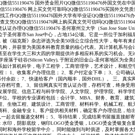
Q微信551190476 国外烫金照片QQ微信551190476外国文凭在中
551190476 网上买文凭可靠吗QQ微信551190476买国外文凭
凭可找工作QQ微信551190476国外大学有毕业证QQ微信5511904
外可查文凭QQ微信551190476网上购买真文凭可信吗QQ微信55119
证办理QQ微信551190476 圣何塞州立大学（San Jose State U
圣何塞市San Jose中心，占地154公顷。它是一所位于加
被《福克斯》杂志评选为全美50强公立综合性大学，每年有来
机构，并获誉为美国本科教育质量的核心代表。其计算机系与会
在学生大三和大四的学期提供许多相应科系的实习机会。无论是加州
硅谷(Silicon Valley), 于附近的旧金山-圣何塞地区
科系如计算机科学，电子工程学，工商管理学，艺术设计，和航空
： 1、收集客户办理信息； 2、客户付定金下单； 3、公司确认
付余款； 7、快递给客户（国内顺丰，国外DHL）。 三、真实
实存档可查。 3、留信网真实可查认证办理，存档可查，终身受
发展学院、信息工程与科学学院、人文学院、护理学院、科学学
学位。学校的专业课程包括：会计学、MBA、财务、教育、建
程、生物工程、建筑设计、工商管理、材料科学、机械工程、航
科、金融专业 1、客户提供相关材料，确定客户办理信息，给出操
一起去留服递交材料； 5、等待结果，完成结果书留服直接邮寄
水印，阴影底纹，钢印LOGO烫金烫银，LOGO烫金烫银复合
同时和海外学校留学中介， 同时能做到与时俱进，及时掌握各大