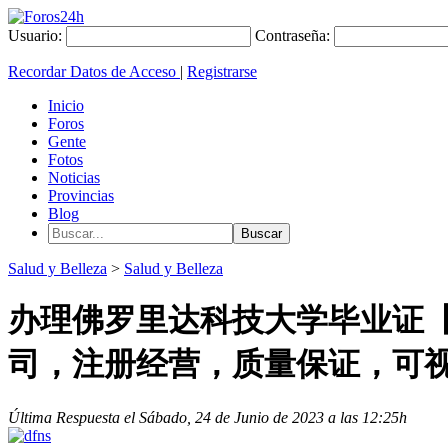
Usuario:
Contraseña:
Recordar Datos de Acceso
|
Registrarse
Inicio
Foros
Gente
Fotos
Noticias
Provincias
Blog
Salud y Belleza
>
Salud y Belleza
办理佛罗里达科技大学毕业证【QQ
司，注册经营，质量保证，可
Última Respuesta el Sábado, 24 de Junio de 2023 a las 12:25h