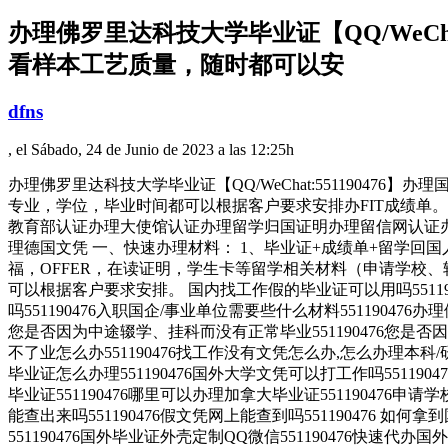
办理佛罗里达科技大学毕业证【QQ/WeCh
看样本工艺质量，随时都可以安
dfns
, el Sábado, 24 de Junio de 2023 a las 12:25h
办理佛罗里达科技大学毕业证【QQ/WeChat:551190
专业，学位，毕业时间都可以根据客户要求安排办FIT成绩单。线上办理留信认
教育部认证办理大使馆认证办理留学归国证明办理留信网认证
理德国文凭 一、快速办理材料： 1、毕业证+成绩单+留学回
福，OFFER，在读证明，学生卡等留学相关材料（申请学校
可以根据客户要求安排。 国内找工作假的毕业证可以用吗551190
吗551190476入职国企/事业单位需要些什么材料551190
您是否因为中途辍学、挂科而没有正常毕业551190476您是
不了业怎么办551190476找工作没有文凭怎么办,怎么办理本科/研究
毕业证怎么办理551190476国外大学文凭可以打工作吗5511904
毕业证551190476哪里可以办理加拿大毕业证551190476申请
能查出来吗551190476假文凭网上能查到吗551190476 如何
551190476国外毕业证外壳定制QQ微信551190476快速代办