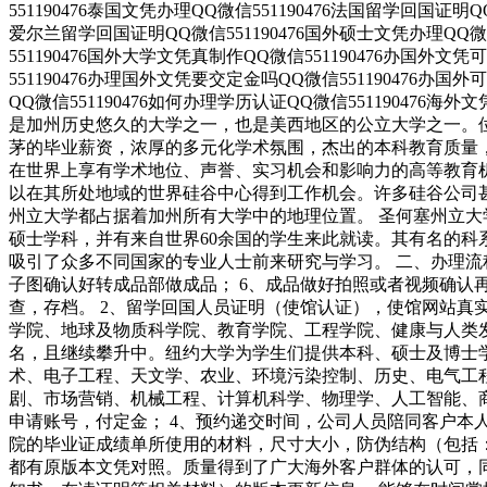
551190476泰国文凭办理QQ微信551190476法国留学回国证明Q
爱尔兰留学回国证明QQ微信551190476国外硕士文凭办理QQ微信
551190476国外大学文凭真制作QQ微信551190476办国外文
551190476办理国外文凭要交定金吗QQ微信551190476办国
QQ微信551190476如何办理学历认证QQ微信551190476海外文凭认
是加州历史悠久的大学之一，也是美西地区的公立大学之一。位于
茅的毕业薪资，浓厚的多元化学术氛围，杰出的本科教育质量，
在世界上享有学术地位、声誉、实习机会和影响力的高等教育
以在其所处地域的世界硅谷中心得到工作机会。许多硅谷公司甚至
州立大学都占据着加州所有大学中的地理位置。 圣何塞州立大学座落于
硕士学科，并有来自世界60余国的学生来此就读。其有名的
吸引了众多不同国家的专业人士前来研究与学习。 二、办理流程
子图确认好转成品部做成品； 6、成品做好拍照或者视频确认再
查，存档。 2、留学回国人员证明（使馆认证），使馆网站真
学院、地球及物质科学院、教育学院、工程学院、健康与人类
名，且继续攀升中。纽约大学为学生们提供本科、硕士及博士
术、电子工程、天文学、农业、环境污染控制、历史、电气工
剧、市场营销、机械工程、计算机科学、物理学、人工智能、商
申请账号，付定金； 4、预约递交时间，公司人员陪同客户本人
院的毕业证成绩单所使用的材料，尺寸大小，防伪结构（包括：
都有原版本文凭对照。质量得到了广大海外客户群体的认可，