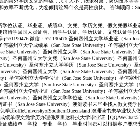
握的海外学历文凭的样版，尺寸大小，纸张材质，防伪技术等等
优化，为您倾情诠释什么是高性价比。 咨询顾问：Sam q/微信:5
历学位认证、毕业证、成绩单、文凭、学历文凭、假文凭假毕业
使馆留学回国人员证明、留学生认证、学历认证、文凭认证学位
 微信：551190476 圣何塞州立大学毕业证（San Jose State 
ity）圣何塞州立大学成绩单（San Jose State University）圣何塞州立
e State University）圣何塞州立大学（San Jose State Univers
e University）圣何塞州立大学文凭（San Jose State University
tate University）圣何塞州立大学学历（San Jose State Univers
e University）圣何塞州立大学（San Jose State University）圣何塞
versity）圣何塞州立大学学位证（San Jose State University）圣何
ersity）圣何塞州立大学（San Jose State University）圣何塞州立大学（S
ity）圣何塞州立大学结业证（San Jose State University）圣何塞州立
State University）圣何塞州立大学学位证（San Jose State Unive
大学学历证书（San Jose State University）澳洲读书未毕业找
UniversityofSouthernQueensland 澳洲读书未毕
单假文凭学历办理佛罗里达科技大学毕业证【QQ/WeChat:5
证成绩单，学校，专业，学位，毕业时间都可以根据客户要求安排