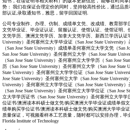
知书，在读证明等相关材料）的版本更新信息， 能够在时间掌
势： 我们在保证合理定价的同时，坚持较高性价比，通过品质和效率不断
部认证,录取通知书，雅思，留学回国证明.
公司专业制作、办理、仿制、成绩单文凭、改成绩、教育部学
文凭毕业证、毕业证认证、留服认证、使馆认证、使馆证明、
文凭学历、澳洲文凭学历、加拿大文凭学历、新西兰学历认证等q:551190476
University）圣何塞州立大学毕业证（San Jose State Univers
（San Jose State University）成绩单圣何塞州立大学文凭（San Jos
San Jose State University）圣何塞州立大学（San Jose Stat
（San Jose State University）圣何塞州立大学学历（ San Jose S
历（San Jose State University）圣何塞州立大学（San Jose Stat
State University）圣何塞州立大学学位证（San Jose State Uni
Jose State University）圣何塞州立大学（San Jose State Univ
University）圣何塞州立大学学位证（San Jose State Univers
（San Jose State University）圣何塞州立大学学位证（San Jose 
立大学学历证书（San Jose State University）圣何塞州立
位证书/澳洲读本科硕士做文凭/购买澳洲大学毕业证成绩单假文凭学历offie
绩单购买学位证书/澳洲读本科硕士做文凭/购买澳洲大学毕业证成绩
质量保证，可视频看样本工艺质量，随时都可以安排办理，毕业
Florida Institute of Technology