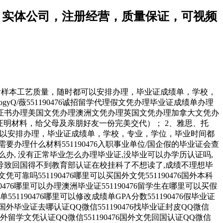
成绩单，实体公司，注册经营，质量保证，可视频
可视频看样本工艺质量，随时都可以安排办理，毕业证成绩单，学校，
ologyQ/薇551190476诚招留学代理假文凭办理毕业证成绩单办理
证书办理美国文凭办理澳洲文凭办理英国文凭办理加拿大文凭办
证明材料，给父母及亲朋好友一份完美交代）； 2、雅思、托
可以安排办理，毕业证成绩单，学校，专业，学位，毕业时间都
需要办理什么材料551190476入职事业单位/国企假的毕业证会查
了怎么办, 没有正常毕业怎么办理毕业证,没毕业可以办学历认证吗,
业而导致回国得不到教育部认证在校挂科了不想读了,成绩不理想毕
凭可靠吗551190476哪里可以买国外文凭551190476国外本科
90476哪里可以办理澳洲毕业证551190476留学生在哪里可以买假
51190476哪里可以修改成绩单GPA分数551190476假毕业证
476国外毕业证去哪认证QQ微信551190476找毕业证封皮QQ微信
76国外留学文凭认证QQ微信551190476国外文凭回国认证QQ微信