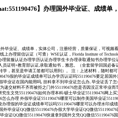
at:551190476】办理国外毕业证、
476】办理国外毕业证、成绩单，实体公司，注册经营，质量保证，
证（可查）WSE认证，Florida Institute of Techn
办理留服认证办理学历认证办理学生卡办理录取通知书办理学位
国人员证明+教育部认证,录取通知书，雅思。（全套留学回国必备
、转学，甚至是申请工签都可以用到）。 注：上述材料，随时都
476假的毕业证成绩单可以办学历认证吗551190476要定居国外
476办理假毕业证在国内能用吗, 挂科拿不到毕业证怎么办, 毕业证丢
否因为递交材料不齐而被拒之门外551190476您是否因没正常毕
生文凭551190476如何办理本科/硕士毕业证551190476网上买文
76怎么办理 外假毕业证551190476哪里可以制作美国毕业证5511
学校办理假的毕业证成绩单可以吗551190476哪里可以办理水印成绩单5
拿到国外毕业证QQ微信551190476办假大学毕业证QQ微信551190
国外毕业证QQ微信551190476快速拿到国外文凭QQ微信5511904