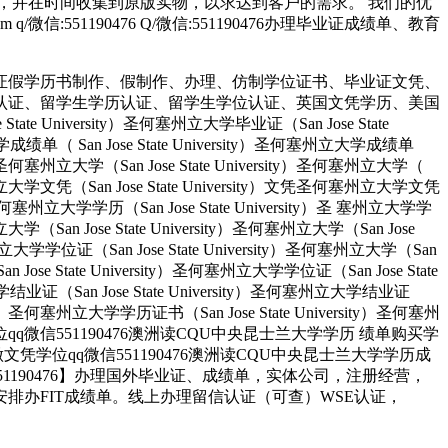
，并在时间收集到原版实物，以求达到客户的需求。 我们的优
51190476 Q/微信:551190476办理毕业证成绩单、教育
证假学历书制作、假制作、办理、仿制学位证书、毕业证文凭、
认证、留学生学历认证、留学生学位认证、英国文凭学历、美国
University）圣何塞州立大学毕业证（San Jose State
大学成绩单（ San Jose State University）圣何塞州立大学成绩单
ity）圣何塞州立大学（San Jose State University）圣何塞州立大学（
）圣何塞州立大学文凭（San Jose State University）文凭圣何塞州立大学文凭
ity）圣何塞州立大学学历（San Jose State University）圣 塞州立大学学
州立大学（San Jose State University）圣何塞州立大学（San Jose
塞州立大学学位证（San Jose State University）圣何塞州立大学（San
an Jose State University）圣何塞州立大学学位证（San Jose State
大学结业证（San Jose State University）圣何塞州立大学结业证
rsity）圣何塞州立大学学历证书（San Jose State University）圣何塞州
人做文凭学位qq微信551190476澳洲读CQU中央昆士兰大学学历 绩单购买学
业找人做文凭学位qq微信551190476澳洲读CQU中央昆士兰大学学历成
51190476】办理国外毕业证、成绩单，实体公司，注册经营，
办FIT成绩单。线上办理留信认证（可查）WSE认证，