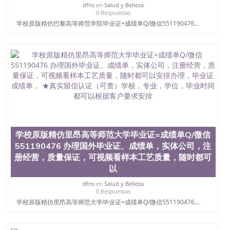
dfns
en
Salud y Belleza
学学历 绩单购买学位证书/澳洲读本科硕士做文凭/购
0 Respuestas
买澳洲大学毕业证成绩单假文凭学历
学校原版精仿巴黎高等师范学院毕业证=成绩单Q/微信551190476...
offieUniversityofSouthernQueensland 澳洲读书未毕
业找人做文凭学位qq微信551190476澳洲读CQU中央
昆士兰大学学历成绩单购买学位证书/澳洲读本科硕
士做文凭/购买澳洲大学毕业证成绩单假文凭学历办
理北卡罗来纳州立大学毕业证
【QQ/WeChat:551190476】办理国外毕业证、成绩
单，实体公司，注册经营，质量保证，可视频看样本
工艺质量，随时都可以安排办理，毕业证成绩单，学
校，专业，学位，毕业时间都可以根据客户要求安排
办NCSU成绩单。线上办理留信认证（可查）WSE认
证，North Carolina State University,Raleigh
学校原版精仿里昂高等师范大学毕业证=成绩单Q/微信
551190476 办理国外毕业证、成绩单，实体公司，注
册经营，质量保证，可视频看样本工艺质量，随时都可
以
dfns
en
Salud y Belleza
0 Respuestas
学校原版精仿里昂高等师范大学毕业证=成绩单Q/微信551190476...