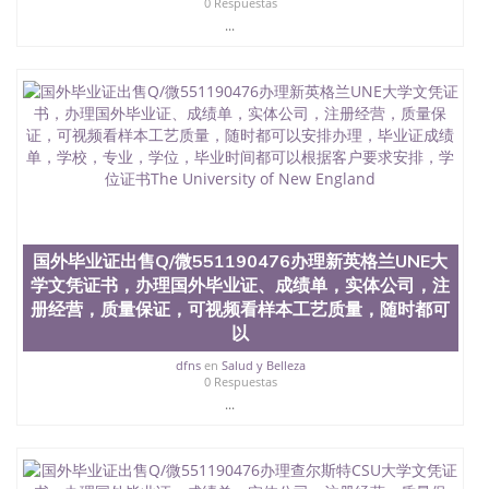
0 Respuestas
材料； 3、留服注册申请账号，付定金； 4、预约递
...
交时间，公司人员陪同客户本人一起去留服递交材
料； 5、等待结果，完成结果书留服直接邮寄给客户
6、客户确认收到结果，付余款。 我们对海外大学及
学院的毕业证成绩单所使用的材料，尺寸大小，防伪
结构（包括：水印，阴影底纹，钢印LOGO烫金烫
银，LOGO烫金烫银复合重叠。 文字图案浮雕，激光
镭射，紫外荧光，温感，复印防伪）都有原版本文凭
对照。质量得到了广大海外客户群体的认可，同时和
海外学校留学中介， 同时能做到与时俱进，及时掌握
各大院校的（毕业证，成绩单，资格证，学生卡，结
业证，录取通知书，在读证明等相关材料）的版本更
国外毕业证出售Q/微551190476办理新英格兰UNE大
新信息， 能够在时间掌握的海外学历文凭的样版，尺
学文凭证书，办理国外毕业证、成绩单，实体公司，注
寸大小，纸张材质，防伪技术等等，并在时间收集到
原版实物，以求达到客户的需求。 我们的优势： 我
册经营，质量保证，可视频看样本工艺质量，随时都可
们在保证合理定价的同时，坚持较高性价比，通过品
以
质和效率不断优化，为您倾情诠释什么是高性价比。
dfns
en
Salud y Belleza
咨询顾问：Sam q/微信:551190476 Q/微
0 Respuestas
信:551190476办理毕业证成绩单、教育部认证,录取通
...
知书，雅思，留学回国证明.
公司专业制作、办理、仿制、成绩单文凭、改成绩、
教育部学历学位认证、毕业证、成绩单、文凭、学历
文凭、假文凭假毕业证假学历书制作、假制作、办