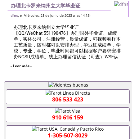
办理北卡罗来纳州立大学毕业证
【QQ/WeChat:551190476】办理国外毕
, el Miércoles, 21 de Junio de 2023 a las 14:15h
dfns
业证、成绩单，实体公司，注册经营，质量
办理北卡罗来纳州立大学毕业证
保证，可视频看样本工艺质量，随时都可以
【QQ/WeChat:551190476】办理国外毕业证、成绩
单，实体公司，注册经营，质量保证，可视频看样本
工艺质量，随时都可以安排办理，毕业证成绩单，学
校，专业，学位，毕业时间都可以根据客户要求安排
办NCSU成绩单。线上办理留信认证（可查）WSE认
证，North Carolina State University,RaleighQ/薇
- Leer más -
551190476诚招留学代理假文凭办理毕业证成绩单办
理教育部认证办理大使馆认证办理留学归国证明办理
留信网认证办理留服认证办理学历认证办理学生卡办
理录取通知书办理学位证书办理美国文凭办理澳洲文
凭办理英国文凭办理加拿大文凭办理德国文凭 一、快
速办理材料： 1、毕业证+成绩单+留学回国人员证明
806 533 423
+教育部认证,录取通知书，雅思。（全套留学回国必
备证明材料，给父母及亲朋好友一份完美交代）；
2、雅思、托福，OFFER，在读证明，学生卡等留学
910 616 159
相关材料（申请学校、转学，甚至是申请工签都可以
用到）。 注：上述材料，随时都可以安排办理，毕业
证成绩单，学校，专业，学位，毕业时间都可以根据
1-305-507-8029