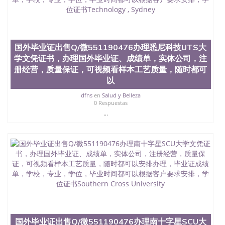
年，简称SJSU，是加州历史悠久的大学之一，也是美
西地区的公立大学之一。位于圣何塞市San Jose中
心，占地154公顷。它是一所位于加利福尼亚州的著
名综合性公立大学，它以极高的就业率，全美名列前
国外毕业证出售Q/微551190476办理悉尼科技UTS大
茅的毕业薪资，浓厚的多元化学术氛围，杰出的本科
教育质量，被《福克斯》杂志评选为全美50强公立综
学文凭证书，办理国外毕业证、成绩单，实体公司，注
合性大学，每年有来自世界各地的成百上千的海外学
册经营，质量保证，可视频看样本工艺质量，随时都可
生前往求学。 至今，这是一所在世界上享有学术地
以
位、声誉、实习机会和影响力的高等教育机构，并获
誉为美国本科教育质量的核心代表。其计算机系与会
dfns
en
Salud y Belleza
0 Respuestas
计系更是在当今美国大学教学排名中表现优异。其毕
业生大多可以在其所处地域的世界硅谷中心得到工作
...
机会。许多硅谷公司甚至在学生大三和大四的学期提
供许多相应科系的实习机会。无论是加州大学系统
(UC)，还是加州州立大学系统(CSU), 圣何塞州立大学
都占据着加州所有大学中的地理位置。 圣何塞州立大
学座落于硅谷(Silicon Valley), 于附近的旧金山-圣何塞
地区为全美的重要科技中心。约有学生三万人，超过
134种学士学科和65个硕士学科，并有来自世界60余
国的学生来此就读。其有名的科系如计算机科学，电
子工程学，工商管理学，艺术设计，和航空学等，深
受性肯定及好评；而各种大学部和研究所的商学课程
也吸引了众多不同国家的专业人士前来研究与学习。
国外毕业证出售Q/微551190476办理南十字星SCU大