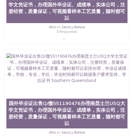
二、办理流程： 1、收集客户办理信息； 2、客户付
学文凭证书，办理国外毕业证、成绩单，实体公司，注
定金下单； 3、公司确认到账转制作点做电子图；
册经营，质量保证，可视频看样本工艺质量，随时都可
4、电子图做好发给客户确认； 5、电子图确认好转成
以
品部做成品； 6、成品做好拍照或者视频确认再付余
款； 7、快递给客户（国内顺丰，国外DHL）。 三、
dfns
en
Salud y Belleza
真实网上可查的证明材料 1、教育部学历学位认证，
0 Respuestas
留服真实存档可查，存档。 2、留学回国人员证明
...
（使馆认证），使馆网站真实存档可查。 3、留信网
真实可查认证办理，存档可查，终身受用。 四、办理
流程农业科学院、艺术与建筑学院、商学院、交流学
院、地球及物质科学院、教育学院、工程学院、健康
与人类发展学院、信息工程与科学学院、人文学院、
护理学院、科学学院等。学校的教育学院排名在全美
前十名，工学院排名在前十五名，且继续攀升中。纽
约大学为学生们提供本科、硕士及博士学位。学校的
专业课程包括：会计学、MBA、财务、教育、建筑工
程、经济、医学、护理、文学、音乐、生物学、统计
学、美术、电子工程、天文学、农业、环境污染控
国外毕业证出售Q/微551190476办理南昆士兰USQ大
制、历史、电气工程、生物工程、建筑设计、工商管
学文凭证书，办理国外毕业证、成绩单，实体公司，注
理、材料科学、机械工程、航天工程、土木工程、数
册经营，质量保证，可视频看样本工艺质量，随时都可
学、化学、英语、社会科学、心理学、戏剧、市场营
销、机械工程、计算机科学、物理学、人工智能、商
以
科、金融专业 1、客户提供相关材料，确定客户办理
dfns
en
Salud y Belleza
信息，给出操作方案； 2、补充毕业证成绩单等相关