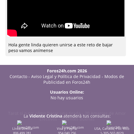
Hola gente linda quieren unirse a este reto de bajar
peso vamos anímense
Foros24h.com 2026
Contacto
-
Aviso Legal y Política de Privacidad
-
Modos de
Publicidad en Foros24h
Usuarios Online:
No hay usuarios
Tarot sí o no: cómo hacer una tirada
-
20 Amarres de Amor
La
Vidente Cristina
atenderá tus consultas:
Efectivos
-
Videntes Buenas
Línea Directa
Visa y PayPal
USA, Canadá, Pto. Rico
806 499 281
954 040 256
1-305-507-8029