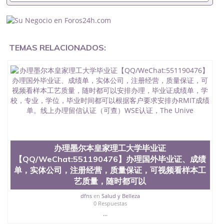
客户要求安排。 国内找工作假的毕业证可以用吗
551190476假的毕业证成绩单可以办学历认证吗
551190476要定居国外需要办理什么材料551190476
入职事业单位/国企假的毕业证会查吗551190476入职
国企/事业单位需要些什么材料551190476办理假毕业
TEMAS RELACIONADOS:
证在国内能用吗, 挂科拿不到毕业证怎么办, 毕业证丢
了怎么办, 没有正常毕业怎么办理毕业证,没毕业可以
办学历认证吗,您是否因为中途辍学、挂科而没有正常
毕业551190476您是否因为递交材料不齐而被拒之门
外551190476您是否因没正常毕业而导致回国得不到
教育部认证在校挂科了不想读了,成绩不理想毕不了业
怎么办551190476找工作没有文凭怎么办,怎么办理本
科/研究生文凭551190476如何办理本科/硕士毕业证
551190476网上买文凭可靠吗551190476哪里可以买
国外文凭551190476国外本科毕业证怎么办理
551190476国外大学文凭可以打工作吗551190476怎
办理墨尔本皇家理工大学毕业证
么办理 外假毕业证551190476哪里可以制作美国毕业
【QQ/WeChat:551190476】办理国外毕业证、成绩
证551190476哪里可以办理澳洲毕业证551190476留
单，实体公司，注册经营，质量保证，可视频看样本工
学生在哪里可以买假毕业证551190476哪里可以办理
艺质量，随时都可以
加拿大毕业证551190476申请学校办理假的毕业证成
绩单可以吗551190476哪里可以办理水印成绩单
dfns
en
Salud y Belleza
551190476哪里可以修改成绩单GPA分数551190476
0 Respuestas
假毕业证能查出来吗551190476假文凭网上能查到吗
...
551190476 如何拿到国外毕业证QQ微信551190476办