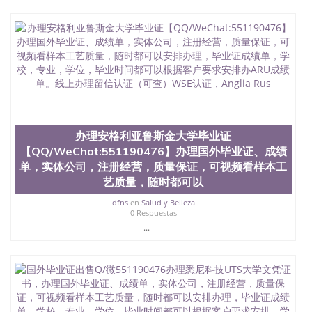
假大学毕业证QQ微信551190476国外毕业证去哪认证
QQ微信551190476找毕业证封皮QQ微信551190476国
外毕业证外壳定制QQ微信551190476快速代办国外毕
业证QQ微信551190476快速拿到国外文凭QQ微信
551190476国外留学文凭认证QQ微信551190476国外
文凭回国认证QQ微信551190476泰国文凭办理QQ微
信551190476法国留学回国证明QQ微信551190476 国
外烫金照片QQ微信551190476外国文凭在中国有用吗
QQ微信551190476德国留学回国证明QQ微信
551190476爱尔兰留学回国证明QQ微信551190476国
办理安格利亚鲁斯金大学毕业证
外硕士文凭办理QQ微信551190476 网上买文凭可靠
【QQ/WeChat:551190476】办理国外毕业证、成绩
吗QQ微信551190476买国外文凭质量QQ微信
551190476国外本科毕业证怎么办理QQ微信
单，实体公司，注册经营，质量保证，可视频看样本工
551190476国外大学文凭真制作QQ微信551190476办
艺质量，随时都可以
国外文凭可找工作QQ微信551190476国外大学有毕业
dfns
en
Salud y Belleza
证QQ微信551190476办理国外毕业证价格QQ微信
0 Respuestas
551190476国外编号查询QQ微信551190476办理国外
...
文凭要交定金吗QQ微信551190476办国外可查文凭
QQ微信551190476网上购买真文凭可信吗QQ微信
551190476学士学位证书查询机构QQ微信551190476
国外资格证书办理QQ微信551190476如何办理学历认
证QQ微信551190476海外文凭认证办理QQ微信
551190476 圣何塞州立大学（San Jose State
University, 又译为“圣荷西州立大学”）成立于1857