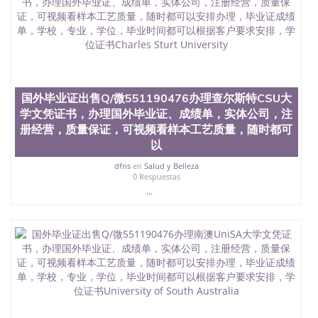
理、仿制学位证书、毕业证文凭、文凭毕业证、毕业
证认证、留服认证、使馆认证、使馆证明、使馆留学
回国人员证明、留学生认证、学历认证、文凭认证学
位认证、留学生学历认证、留学生学位认证、英国文
凭学历、美国文凭学历、澳洲文凭学历、加拿大文凭
学历、新西兰学历认证等q:551190476 微信：
551190476 圣何塞州立大学毕业证（San Jose State
国外毕业证出售Q/微551190476办理查尔斯特CSU大
University）圣何塞州立大学毕业证（San Jose State
学文凭证书，办理国外毕业证、成绩单，实体公司，注
University）圣何塞州立大学毕业证（San Jose State
册经营，质量保证，可视频看样本工艺质量，随时都可
University）圣何塞州立大学成绩单（San Jose State
以
University）圣何塞州立大学成绩单（ San Jose State
University）圣何塞州立大学成绩单（San Jose State
dfns
en
Salud y Belleza
University）成绩单圣何塞州立大学文凭（San Jose
0 Respuestas
State University）圣何塞州立大学（San Jose State
...
University）圣何塞州立大学（San Jose State
University）圣何塞州立大学（ San Jose State
University）圣何塞州立大学（San Jose State
University）圣何塞州立大学文凭（San Jose State
University）圣何塞州立大学文凭（San Jose State
University）文凭圣何塞州立大学文凭（San Jose
State University）圣何塞州立大学学历（ San Jose
State University）圣何塞州立大学学历（San Jose
State University）圣何塞州立大学学历（San Jose