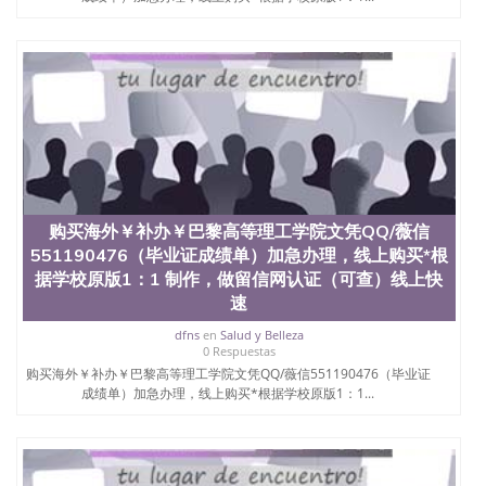
款； 7、快递给客户（国内顺丰，国外DHL）。 三、
真实网上可查的证明材料 1、教育部学历学位认证，
留服真实存档可查，存档。 2、留学回国人员证明
（使馆认证），使馆网站真实存档可查。 3、留信网
真实可查认证办理，存档可查，终身受用。 四、办理
流程农业科学院、艺术与建筑学院、商学院、交流学
院、地球及物质科学院、教育学院、工程学院、健康
与人类发展学院、信息工程与科学学院、人文学院、
护理学院、科学学院等。学校的教育学院排名在全美
前十名，工学院排名在前十五名，且继续攀升中。纽
约大学为学生们提供本科、硕士及博士学位。学校的
购买海外￥补办￥巴黎高等理工学院文凭QQ/薇信
专业课程包括：会计学、MBA、财务、教育、建筑工
551190476（毕业证成绩单）加急办理，线上购买*根
程、经济、医学、护理、文学、音乐、生物学、统计
据学校原版1：1 制作，做留信网认证（可查）线上快
学、美术、电子工程、天文学、农业、环境污染控
速
制、历史、电气工程、生物工程、建筑设计、工商管
理、材料科学、机械工程、航天工程、土木工程、数
dfns
en
Salud y Belleza
学、化学、英语、社会科学、心理学、戏剧、市场营
0 Respuestas
销、机械工程、计算机科学、物理学、人工智能、商
购买海外￥补办￥巴黎高等理工学院文凭QQ/薇信551190476（毕业证
科、金融专业 1、客户提供相关材料，确定客户办理
成绩单）加急办理，线上购买*根据学校原版1：1...
信息，给出操作方案； 2、补充毕业证成绩单等相关
材料； 3、留服注册申请账号，付定金； 4、预约递
交时间，公司人员陪同客户本人一起去留服递交材
料； 5、等待结果，完成结果书留服直接邮寄给客户