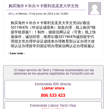
购买海外￥补办￥卡斯利克圣灵大学文凭
QQ/薇信551190476（毕业证成绩单）加
, el Martes, 13 de Junio de 2023 a las 12:06h
dfns
急办理，线上购买*根据学校原版1：1 制
购买海外￥补办￥卡斯利克圣灵大学文凭QQ/薇信
作，做留信网认证（可查）线上快速
551190476（毕业证成绩单）加急办理，线上购买*根
据学校原版1：1 制作，做留信网认证（可查）线上快
速操作，诚信经营，推荐Q/薇551190476诚招留学代
理假文凭办理毕业证成绩单办理教育部认证办理大使
馆认证办理留学归国证明办理留信网认证办理留服认
证办理学历认证办理学生卡办理录取通知书办理学位
- Leer más -
证书办理美国文凭办理澳洲文凭办理英国文凭办理加
拿大文凭办理德国文凭 一、快速办理材料： 1、毕业
证+成绩单+留学回国人员证明+教育部认证,录取通知
书，雅思。（全套留学回国必备证明材料，给父母及
亲朋好友一份完美交代）； 2、雅思、托福，
OFFER，在读证明，学生卡等留学相关材料（申请学
校、转学，甚至是申请工签都可以用到）。 注：上述
材料，随时都可以安排办理，毕业证成绩单，学校，
专业，学位，毕业时间都可以根据客户要求安排。 国
806 533 423
内找工作假的毕业证可以用吗551190476假的毕业证
成绩单可以办学历认证吗551190476要定居国外需要
办理什么材料551190476入职事业单位/国企假的毕业