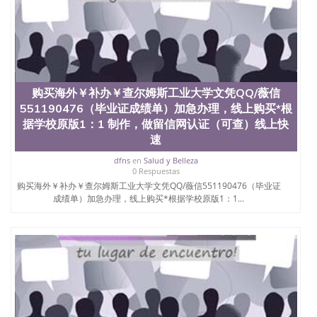
6、客户确认收到结果，付余款。 我们对海外大学及
学院的毕业证成绩单所使用的材料，尺寸大小，防伪
结构（包括：水印，阴影底纹，钢印LOGO烫金烫
银，LOGO烫金烫银复合重叠。 文字图案浮雕，激光
镭射，紫外荧光，温感，复印防伪）都有原版本文凭
对照。质量得到了广大海外客户群体的认可，同时和
海外学校留学中介， 同时能做到与时俱进，及时掌握
购买海外￥补办￥查尔姆斯工业大学文凭QQ/薇信
各大院校的（毕业证，成绩单，资格证，学生卡，结
551190476（毕业证成绩单）加急办理，线上购买*根
业证，录取通知书，在读证明等相关材料）的版本更
新信息， 能够在时间掌握的海外学历文凭的样版，尺
据学校原版1：1 制作，做留信网认证（可查）线上快
寸大小，纸张材质，防伪技术等等，并在时间收集到
速
原版实物，以求达到客户的需求。 我们的优势： 我
dfns
en
Salud y Belleza
们在保证合理定价的同时，坚持较高性价比，通过品
0 Respuestas
质和效率不断优化，为您倾情诠释什么是高性价比。
购买海外￥补办￥查尔姆斯工业大学文凭QQ/薇信551190476（毕业证
咨询顾问：Sam q/微信:551190476 Q/微
成绩单）加急办理，线上购买*根据学校原版1：1...
信:551190476办理毕业证成绩单、教育部认证,录取通
知书，雅思，留学回国证明.
公司专业制作、办理、仿制、成绩单文凭、改成绩、
教育部学历学位认证、毕业证、成绩单、文凭、学历
文凭、假文凭假毕业证假学历书制作、假制作、办
理、仿制学位证书、毕业证文凭、文凭毕业证、毕业
证认证、留服认证、使馆认证、使馆证明、使馆留学
回国人员证明、留学生认证、学历认证、文凭认证学