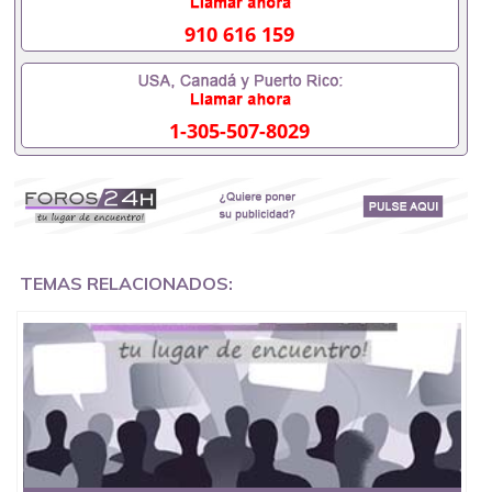
证会查吗551190476入职国企/事业单位需要些什么材
料551190476办理假毕业证在国内能用吗, 挂科拿不到
910 616 159
毕业证怎么办, 毕业证丢了怎么办, 没有正常毕业怎么
办理毕业证,没毕业可以办学历认证吗,您是否因为中
途辍学、挂科而没有正常毕业551190476您是否因为
递交材料不齐而被拒之门外551190476您是否因没正
1-305-507-8029
常毕业而导致回国得不到教育部认证在校挂科了不想
读了,成绩不理想毕不了业怎么办551190476找工作没
有文凭怎么办,怎么办理本科/研究生文凭551190476
如何办理本科/硕士毕业证551190476网上买文凭可靠
吗551190476哪里可以买国外文凭551190476国外本
科毕业证怎么办理551190476国外大学文凭可以打工
作吗551190476怎么办理 外假毕业证551190476哪里
可以制作美国毕业证551190476哪里可以办理澳洲毕
TEMAS RELACIONADOS:
业证551190476留学生在哪里可以买假毕业证
551190476哪里可以办理加拿大毕业证551190476申
请学校办理假的毕业证成绩单可以吗551190476哪里
可以办理水印成绩单551190476哪里可以修改成绩单
GPA分数551190476假毕业证能查出来吗551190476
假文凭网上能查到吗551190476 如何拿到国外毕业证
QQ微信551190476办假大学毕业证QQ微信551190476
国外毕业证去哪认证QQ微信551190476找毕业证封皮
QQ微信551190476国外毕业证外壳定制QQ微信
551190476快速代办国外毕业证QQ微信551190476快