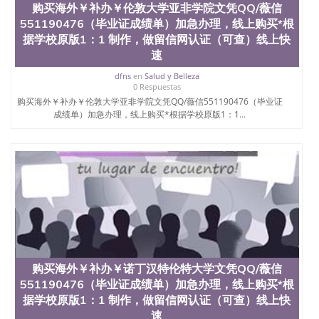
购买海外￥补办￥伦敦大学亚非学院文凭QQ/薇信
速拿到国外文凭QQ微信551190476国外留学文凭认证
551190476（毕业证成绩单）加急办理，线上购买*根
QQ微信551190476国外文凭回国认证QQ微信
551190476泰国文凭办理QQ微信551190476法国留学
据学校原版1：1 制作，做留信网认证（可查）线上快
回国证明QQ微信551190476 国外烫金照片QQ微信
速
551190476外国文凭在中国有用吗QQ微信551190476
dfns
en
Salud y Belleza
德国留学回国证明QQ微信551190476爱尔兰留学回国
0 Respuestas
证明QQ微信551190476国外硕士文凭办理QQ微信
购买海外￥补办￥伦敦大学亚非学院文凭QQ/薇信551190476（毕业证
551190476 网上买文凭可靠吗QQ微信551190476买国
成绩单）加急办理，线上购买*根据学校原版1：1...
外文凭质量QQ微信551190476国外本科毕业证怎么办
理QQ微信551190476国外大学文凭真制作QQ微信
551190476办国外文凭可找工作QQ微信551190476国
外大学有毕业证QQ微信551190476办理国外毕业证价
格QQ微信551190476国外编号查询QQ微信551190476
办理国外文凭要交定金吗QQ微信551190476办国外可
查文凭QQ微信551190476网上购买真文凭可信吗QQ
微信551190476学士学位证书查询机构QQ微信
551190476 国外资格证书办理QQ微信551190476如何
办理学历认证QQ微信551190476海外文凭认证办理
QQ微信551190476 圣何塞州立大学（San Jose State
购买海外￥补办￥诺丁汉特伦特大学文凭QQ/薇信
University, 又译为“圣荷西州立大学”）成立于1857
年，简称SJSU，是加州历史悠久的大学之一，也是美
551190476（毕业证成绩单）加急办理，线上购买*根
西地区的公立大学之一。位于圣何塞市San Jose中
据学校原版1：1 制作，做留信网认证（可查）线上快
心，占地154公顷。它是一所位于加利福尼亚州的著
速