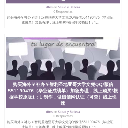
名综合性公立大学，它以极高的就业率，全美名列前
茅的毕业薪资，浓厚的多元化学术氛围，杰出的本科
dfns
en
Salud y Belleza
0 Respuestas
教育质量，被《福克斯》杂志评选为全美50强公立综
购买海外￥补办￥诺丁汉特伦特大学文凭QQ/薇信551190476（毕业证
合性大学，每年有来自世界各地的成百上千的海外学
成绩单）加急办理，线上购买*根据学校原版1：1...
生前往求学。 至今，这是一所在世界上享有学术地
位、声誉、实习机会和影响力的高等教育机构，并获
誉为美国本科教育质量的核心代表。其计算机系与会
计系更是在当今美国大学教学排名中表现优异。其毕
业生大多可以在其所处地域的世界硅谷中心得到工作
机会。许多硅谷公司甚至在学生大三和大四的学期提
供许多相应科系的实习机会。无论是加州大学系统
(UC)，还是加州州立大学系统(CSU), 圣何塞州立大学
都占据着加州所有大学中的地理位置。 圣何塞州立大
学座落于硅谷(Silicon Valley), 于附近的旧金山-圣何塞
地区为全美的重要科技中心。约有学生三万人，超过
134种学士学科和65个硕士学科，并有来自世界60余
购买海外￥补办￥智利圣地亚哥大学文凭QQ/薇信
国的学生来此就读。其有名的科系如计算机科学，电
551190476（毕业证成绩单）加急办理，线上购买*根
子工程学，工商管理学，艺术设计，和航空学等，深
据学校原版1：1 制作，做留信网认证（可查）线上快
受性肯定及好评；而各种大学部和研究所的商学课程
速
也吸引了众多不同国家的专业人士前来研究与学习。
二、办理流程： 1、收集客户办理信息； 2、客户付
dfns
en
Salud y Belleza
定金下单； 3、公司确认到账转制作点做电子图；
0 Respuestas
4、电子图做好发给客户确认； 5、电子图确认好转成
购买海外￥补办￥智利圣地亚哥大学文凭QQ/薇信551190476（毕业证
品部做成品； 6、成品做好拍照或者视频确认再付余
成绩单）加急办理，线上购买*根据学校原版1：1...