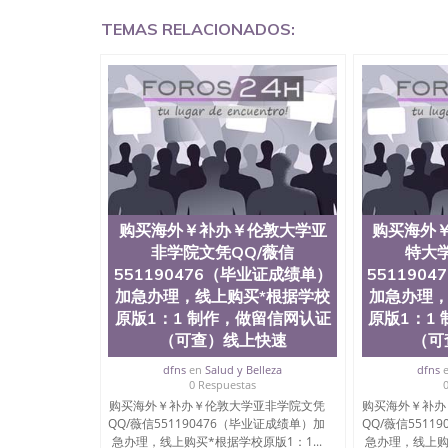
兰留学回国证明QQ微信551190476国外硕士文凭
TEMAS RELACIONADOS:
551190476买国外文凭质量QQ微信5511904
制作QQ微信551190476办国外文凭可找工作QQ微信
外毕业证价格QQ微信551190476国外编号查询Q
551190476办国外可查文凭QQ微信5511904
机构QQ微信551190476 国外资格证书办理QQ微信
认证办理QQ微信551190476 圣何塞州立大学（San J
1857年，简称SJSU，是加州历史悠久的大学之
中心，占地154公顷。它是一所位于加利福尼亚
茅的毕业薪资，浓厚的多元化学术氛围，杰出的
合性大学，每年有来自世界各地的成百上千的海
位、声誉、实习机会和影响力的高等教育机构，
购买海外￥补办￥伦敦大学亚
购买海外
计系更是在当今美国大学教学排名中表现优异。
非学院文凭QQ/薇信
特大学
机会。许多硅谷公司甚至在学生大三和大四的学
551190476（毕业证成绩单）
551190
(UC)，还是加州州立大学系统(CSU), 圣何
加急办理，线上购买*根据学校
加急办理，
学座落于硅谷(Silicon Valley), 于附
原版1：1 制作，做留信网认证
原版1：1
134种学士学科和65个硕士学科，并有来自世
子工程学，工商管理学，艺术设计，和航空学等
（可查）线上快速
（可
也吸引了众多不同国家的专业人士前来研究与学习
dfns
en
Salud y Belleza
dfns
定金下单； 3、公司确认到账转制作点做电子图；
0 Respuestas
部做成品； 6、成品做好拍照或者视频确认再付余
购买海外￥补办￥伦敦大学亚非学院文凭
购买海外￥补办
网上可查的证明材料 1、教育部学历学位认证，
QQ/薇信551190476（毕业证成绩单）加
QQ/薇信5511
证），使馆网站真实存档可查。 3、留信网真实
急办理，线上购买*根据学校原版1：1...
急办理，线上购买