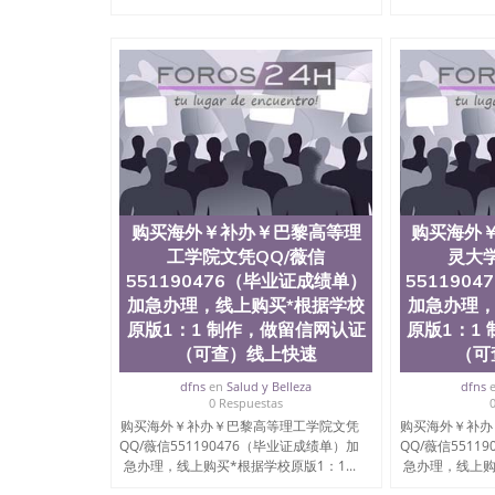
科学院、艺术与建筑学院、商学院、交流学院、
展学院、信息工程与科学学院、人文学院、护理
工学院排名在前十五名，且继续攀升中。纽约大
包括：会计学、MBA、财务、教育、建筑工程
术、电子工程、天文学、农业、环境污染控制、
科学、机械工程、航天工程、土木工程、数学、
工程、计算机科学、物理学、人工智能、商科、
出操作方案； 2、补充毕业证成绩单等相关材料；
司人员陪同客户本人一起去留服递交材料； 5、
到结果，付余款。 我们对海外大学及学院的毕
印，阴影底纹，钢印LOGO烫金烫银，LOGO烫
购买海外￥补办￥巴黎高等理
购买海外
感，复印防伪）都有原版本文凭对照。质量得到
同时能做到与时俱进，及时掌握各大院校的（毕
工学院文凭QQ/薇信
灵大学
在读证明等相关材料）的版本更新信息， 能够
551190476（毕业证成绩单）
551190
防伪技术等等，并在时间收集到原版实物，以求达
加急办理，线上购买*根据学校
加急办理，
时，坚持较高性价比，通过品质和效率不断优化，为
原版1：1 制作，做留信网认证
原版1：1
信:551190476 Q/微信:551190476办
（可查）线上快速
（可
公司专业制作、办理、仿制、成绩单文凭、改成
dfns
en
Salud y Belleza
dfns
文凭、假文凭假毕业证假学历书制作、假制作、
0 Respuestas
认证、留服认证、使馆认证、使馆证明、使馆留
购买海外￥补办￥巴黎高等理工学院文凭
购买海外￥补办
认证、留学生学历认证、留学生学位认证、英国
QQ/薇信551190476（毕业证成绩单）加
QQ/薇信5511
历、新西兰学历认证等q:551190476 微信：55119
急办理，线上购买*根据学校原版1：1...
急办理，线上购买
University）圣何塞州立大学毕业证（San Jose St