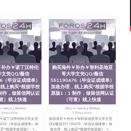
办理QQ微信551190476 网上买文凭可靠吗QQ微信
76国外本科毕业证怎么办理QQ微信551190476国外大学文凭真
551190476国外大学有毕业证QQ微信551190476办理国
Q微信551190476办理国外文凭要交定金吗QQ微信
76网上购买真文凭可信吗QQ微信551190476学士学位证书查询
551190476如何办理学历认证QQ微信551190476海外文凭
ose State University, 又译为“圣荷西州立大学”）成立于
一，也是美西地区的公立大学之一。位于圣何塞市San Jose
州的著名综合性公立大学，它以极高的就业率，全美名列前
本科教育质量，被《福克斯》杂志评选为全美50强公立综
外学生前往求学。 至今，这是一所在世界上享有学术地
并获誉为美国本科教育质量的核心代表。其计算机系与会
￥补办￥诺丁汉特伦
购买海外￥补办￥智利圣地亚
其毕业生大多可以在其所处地域的世界硅谷中心得到工作
文凭QQ/薇信
哥大学文凭QQ/薇信
期提供许多相应科系的实习机会。无论是加州大学系统
476（毕业证成绩单）
551190476（毕业证成绩单）
塞州立大学都占据着加州所有大学中的地理位置。 圣何塞州立大
线上购买*根据学校
加急办理，线上购买*根据学校
近的旧金山-圣何塞地区为全美的重要科技中心。约有学生三万人，超过
 制作，做留信网认证
原版1：1 制作，做留信网认证
界60余国的学生来此就读。其有名的科系如计算机科学，电
，深受性肯定及好评；而各种大学部和研究所的商学课程
查）线上快速
（可查）线上快速
。 二、办理流程： 1、收集客户办理信息； 2、客户付
en
Salud y Belleza
dfns
en
Salud y Belleza
 4、电子图做好发给客户确认； 5、电子图确认好转成品
0 Respuestas
0 Respuestas
款； 7、快递给客户（国内顺丰，国外DHL）。 三、真实
￥诺丁汉特伦特大学文凭
购买海外￥补办￥智利圣地亚哥大学文凭
留服真实存档可查，存档。 2、留学回国人员证明（使馆认
90476（毕业证成绩单）加
QQ/薇信551190476（毕业证成绩单）加
可查认证办理，存档可查，终身受用。 四、办理流程农业
*根据学校原版1：1...
急办理，线上购买*根据学校原版1：1...