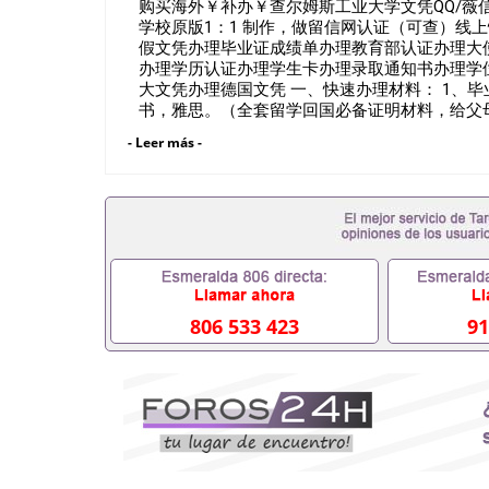
购买海外￥补办￥查尔姆斯工业大学文凭QQ/薇信5
学校原版1：1 制作，做留信网认证（可查）线上快
假文凭办理毕业证成绩单办理教育部认证办理大
办理学历认证办理学生卡办理录取通知书办理学
大文凭办理德国文凭 一、快速办理材料： 1、毕
书，雅思。（全套留学回国必备证明材料，给父母
在读证明，学生卡等留学相关材料（申请学校、
- Leer más -
时都可以安排办理，毕业证成绩单，学校，专业
假的毕业证可以用吗551190476假的毕业证成绩
料551190476入职事业单位/国企假的毕业证会查
551190476办理假毕业证在国内能用吗, 挂科
理毕业证,没毕业可以办学历认证吗,您是否因为中途
材料不齐而被拒之门外551190476您是否因
成绩不理想毕不了业怎么办551190476找工作没
理本科/硕士毕业证551190476网上买文凭可靠吗5
证怎么办理551190476国外大学文凭可以打工作吗5
806 533 423
91
美国毕业证551190476哪里可以办理澳洲毕业证55
以办理加拿大毕业证551190476申请学校办理假
551190476哪里可以修改成绩单GPA分数5511
551190476 如何拿到国外毕业证QQ微信55119
QQ微信551190476找毕业证封皮QQ微信55119
业证QQ微信551190476快速拿到国外文凭QQ微信5
回国认证QQ微信551190476泰国文凭办理QQ微信5
照片QQ微信551190476外国文凭在中国有用吗QQ微