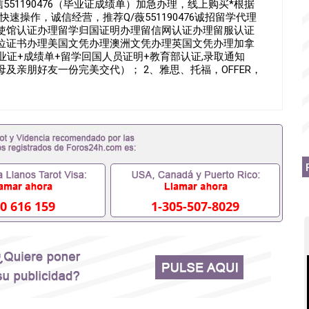
51190476（毕业证成绩单）加急办理，线上购买*根据
速操作，诚信经营，推荐Q/薇551190476诚招留学代理
使馆认证办理留学归国证明办理留信网认证办理留服认证
位证书办理美国文凭办理澳洲文凭办理英国文凭办理加拿
业证+成绩单+留学回国人员证明+教育部认证,录取通知
及亲朋好友一份完美交代）； 2、雅思、托福，OFFER，
转学，甚至是申请工签都可以用到）。 注：上述材料，随
，学位，毕业时间都可以根据客户要求安排。 国内找工作
单可以办学历认证吗551190476要定居国外需要办理什么材
吗551190476入职国企/事业单位需要些什么材料
拿不到毕业证怎么办, 毕业证丢了怎么办, 没有正常毕业怎么办
辍学、挂科而没有正常毕业551190476您是否因为递交
没正常毕业而导致回国得不到教育部认证在校挂科了不想读了,
有文凭怎么办,怎么办理本科/研究生文凭551190476如何办
51190476哪里可以买国外文凭551190476国外本科毕业
51190476怎么办理 外假毕业证551190476哪里可以制作
0 616 159
1-305-507-8029
1190476留学生在哪里可以买假毕业证551190476哪里可
的毕业证成绩单可以吗551190476哪里可以办理水印成绩单
90476假毕业证能查出来吗551190476假文凭网上能查到吗
0476办假大学毕业证QQ微信551190476国外毕业证去哪认证
0476国外毕业证外壳定制QQ微信551190476快速代办国外毕
51190476国外留学文凭认证QQ微信551190476国外文凭
51190476法国留学回国证明QQ微信551190476 国外烫金
信551190476德国留学回国证明QQ微信551190476爱尔