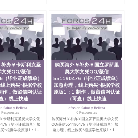
地球及物质科学院、教育学院、工程学院、健康与人类发
学院、科学学院等。学校的教育学院排名在全美前十名，
学为学生们提供本科、硕士及博士学位。学校的专业课程
、经济、医学、护理、文学、音乐、生物学、统计学、美
历史、电气工程、生物工程、建筑设计、工商管理、材料
化学、英语、社会科学、心理学、戏剧、市场营销、机械
金融专业 1、客户提供相关材料，确定客户办理信息，给
 3、留服注册申请账号，付定金； 4、预约递交时间，公
等待结果，完成结果书留服直接邮寄给客户 6、客户确认收
业证成绩单所使用的材料，尺寸大小，防伪结构（包括：水
金烫银复合重叠。 文字图案浮雕，激光镭射，紫外荧光，温
￥补办￥卡斯利克圣
购买海外￥补办￥国立罗萨里
了广大海外客户群体的认可，同时和海外学校留学中介，
业证，成绩单，资格证，学生卡，结业证，录取通知书，
文凭QQ/薇信
奥大学文凭QQ/薇信
在时间掌握的海外学历文凭的样版，尺寸大小，纸张材质，
476（毕业证成绩单）
551190476（毕业证成绩单）
到客户的需求。 我们的优势： 我们在保证合理定价的同
线上购买*根据学校
加急办理，线上购买*根据学校
您倾情诠释什么是高性价比。 咨询顾问：Sam q/微
 制作，做留信网认证
原版1：1 制作，做留信网认证
理毕业证成绩单、教育部认证,录取通知书，雅思，留学回国证明.
查）线上快速
（可查）线上快速
绩、教育部学历学位认证、毕业证、成绩单、文凭、学历
en
Salud y Belleza
dfns
en
Salud y Belleza
办理、仿制学位证书、毕业证文凭、文凭毕业证、毕业证
0 Respuestas
0 Respuestas
学回国人员证明、留学生认证、学历认证、文凭认证学位
￥卡斯利克圣灵大学文凭
购买海外￥补办￥国立罗萨里奥大学文凭
文凭学历、美国文凭学历、澳洲文凭学历、加拿大文凭学
90476（毕业证成绩单）加
QQ/薇信551190476（毕业证成绩单）加
0476 圣何塞州立大学毕业证（San Jose State
*根据学校原版1：1...
急办理，线上购买*根据学校原版1：1...
ate University）圣何塞州立大学毕业证（San Jose State