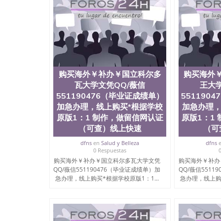
购买海外￥补办￥国立科尔多
购买海外
瓦大学文凭QQ/薇信
王大学
551190476（毕业证成绩单）
551190
加急办理，线上购买*根据学校
加急办理，
原版1：1 制作，做留信网认证
原版1：1
（可查）线上快速
（可
dfns
en
Salud y Belleza
dfns
0 Respuestas
购买海外￥补办￥国立科尔多瓦大学文凭
购买海外￥补办
QQ/薇信551190476（毕业证成绩单）加
QQ/薇信5511
急办理，线上购买*根据学校原版1：1...
急办理，线上购买