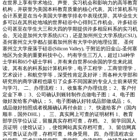
在世界上享有学术地位、声誉、实习机会和影响力的高等教育
机构，并获誉为美国本科教育质量的核心代表。其计算机系与
会计系更是在当今美国大学教学排名中表现优异。其毕业生大
多可以在其所处地域的世界硅谷中心得到工作机会。许多硅谷
公司甚至在学生大三和大四的学期提供许多相应科系的实习机
会。无论是加州大学系统(UC)，还是加州州立大学系统(CSU),
圣何塞州立大学都占据着加州所有大学中的地理位置。 圣何
塞州立大学座落于硅谷(Silicon Valley), 于附近的旧金山-圣何塞
地区为全美的重要科技中心。约有学生三万人，超过134种学
士学科和65个硕士学科，并有来自世界60余国的学生来此就
读。其有名的科系如计算机科学，电子工程学，工商管理学，
艺术设计，和航空学等，深受性肯定及好评；而各种大学部和
研究所的商学课程也吸引了众多不同国家的专业人士前来研究
与学习。 二、办理流程： 1、收集客户办理信息； 2、客户付
定金下单； 3、公司确认到账转制作点做电子图； 4、电子图
做好发给客户确认； 5、电子图确认好转成品部做成品； 6、
成品做好拍照或者视频确认再付余款； 7、快递给客户（国内
顺丰，国外DHL）。 三、真实网上可查的证明材料 1、教育
部学历学位认证，留服真实存档可查，存档。 2、留学回国人
员证明（使馆认证），使馆网站真实存档可查。 3、留信网真
实可查认证办理，存档可查，终身受用。 四、办理流程农业