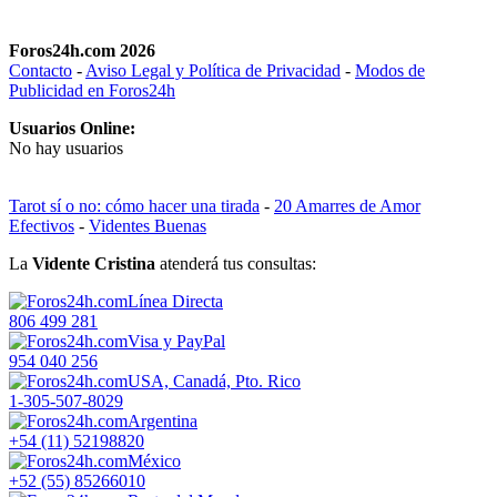
Foros24h.com 2026
Contacto
-
Aviso Legal y Política de Privacidad
-
Modos de
Publicidad en Foros24h
Usuarios Online:
No hay usuarios
Tarot sí o no: cómo hacer una tirada
-
20 Amarres de Amor
Efectivos
-
Videntes Buenas
La
Vidente Cristina
atenderá tus consultas:
Línea Directa
806 499 281
Visa y PayPal
954 040 256
USA, Canadá, Pto. Rico
1-305-507-8029
Argentina
+54 (11) 52198820
México
+52 (55) 85266010