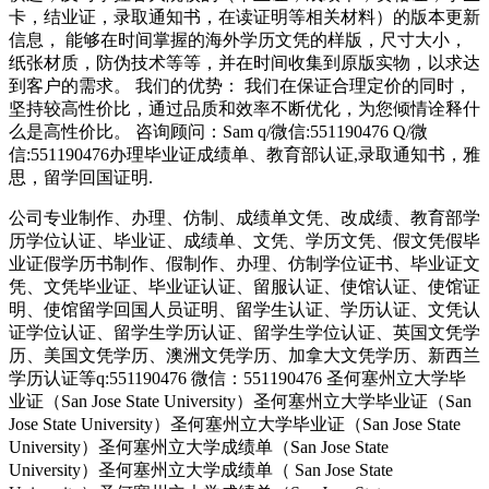
卡，结业证，录取通知书，在读证明等相关材料）的版本更新
信息， 能够在时间掌握的海外学历文凭的样版，尺寸大小，
纸张材质，防伪技术等等，并在时间收集到原版实物，以求达
到客户的需求。 我们的优势： 我们在保证合理定价的同时，
坚持较高性价比，通过品质和效率不断优化，为您倾情诠释什
么是高性价比。 咨询顾问：Sam q/微信:551190476 Q/微
信:551190476办理毕业证成绩单、教育部认证,录取通知书，雅
思，留学回国证明.
公司专业制作、办理、仿制、成绩单文凭、改成绩、教育部学
历学位认证、毕业证、成绩单、文凭、学历文凭、假文凭假毕
业证假学历书制作、假制作、办理、仿制学位证书、毕业证文
凭、文凭毕业证、毕业证认证、留服认证、使馆认证、使馆证
明、使馆留学回国人员证明、留学生认证、学历认证、文凭认
证学位认证、留学生学历认证、留学生学位认证、英国文凭学
历、美国文凭学历、澳洲文凭学历、加拿大文凭学历、新西兰
学历认证等q:551190476 微信：551190476 圣何塞州立大学毕
业证（San Jose State University）圣何塞州立大学毕业证（San
Jose State University）圣何塞州立大学毕业证（San Jose State
University）圣何塞州立大学成绩单（San Jose State
University）圣何塞州立大学成绩单（ San Jose State