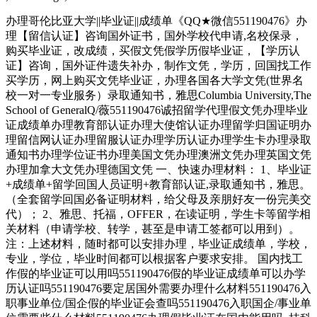
办理哥伦比亚大学||毕业证||成绩单《QQ★微信551190476》办
理【留信认证】咨询国外证书，国外学校代申请,名校保录，
购买毕业证，改成绩，买假文凭假学历假毕业证，【学历认
证】咨询，国外证件遗失补办，制作文凭，学历，回国找工作
买学历，网上购买文凭毕业证，办理各国各大学文凭(世界名
校一对一专业服务）录取通知书，雅思Columbia University,The
School of GeneralQ/薇551190476诚招留学代理假文凭办理毕业
证成绩单办理教育部认证办理大使馆认证办理留学归国证明办
理留信网认证办理留服认证办理学历认证办理学生卡办理录取
通知书办理学位证书办理美国文凭办理澳洲文凭办理英国文凭
办理加拿大文凭办理德国文凭 一、快速办理材料： 1、毕业证
+成绩单+留学回国人员证明+教育部认证,录取通知书，雅思。
（全套留学回国必备证明材料，给父母及亲朋好友一份完美交
代）； 2、雅思、托福，OFFER，在读证明，学生卡等留学相
关材料（申请学校、转学，甚至是申请工签都可以用到）。
注：上述材料，随时都可以安排办理，毕业证成绩单，学校，
专业，学位，毕业时间都可以根据客户要求安排。 国内找工
作假的毕业证可以用吗551190476假的毕业证成绩单可以办学
历认证吗551190476要定居国外需要办理什么材料551190476入
职事业单位/国企假的毕业证会查吗551190476入职国企/事业单