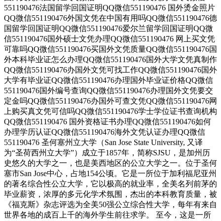
551190476法国留学回国证明QQ微信551190476 国外烫金照片
QQ微信551190476外国文凭在中国有用吗QQ微信551190476德
国留学回国证明QQ微信551190476爱尔兰留学回国证明QQ微
信551190476国外硕士文凭办理QQ微信551190476 网上买文凭
可靠吗QQ微信551190476买国外文凭质量QQ微信551190476国
外本科毕业证怎么办理QQ微信551190476国外大学文凭真制作
QQ微信551190476办国外文凭可找工作QQ微信551190476国外
大学有毕业证QQ微信551190476办理国外毕业证价格QQ微信
551190476国外编号查询QQ微信551190476办理国外文凭要交
定金吗QQ微信551190476办国外可查文凭QQ微信551190476网
上购买真文凭可信吗QQ微信551190476学士学位证书查询机构
QQ微信551190476 国外资格证书办理QQ微信551190476如何
办理学历认证QQ微信551190476海外文凭认证办理QQ微信
551190476 圣何塞州立大学（San Jose State University, 又译
为“圣荷西州立大学”）成立于1857年，简称SJSU，是加州历
史悠久的大学之一，也是美西地区的公立大学之一。位于圣何
塞市San Jose中心，占地154公顷。它是一所位于加利福尼亚州
的著名综合性公立大学，它以极高的就业率，全美名列前茅的
毕业薪资，浓厚的多元化学术氛围，杰出的本科教育质量，被
《福克斯》杂志评选为全美50强公立综合性大学，每年有来自
世界各地的成百上千的海外学生前往求学。 至今，这是一所