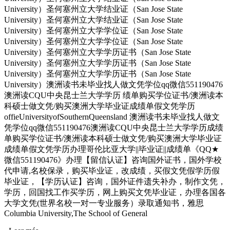
University）圣何塞州立大学结业证（San Jose State
University）圣何塞州立大学结业证（San Jose State
University）圣何塞州立大学学位证（San Jose State
University）圣何塞州立大学学位证（San Jose State
University）圣何塞州立大学学历证书（San Jose State
University）圣何塞州立大学学历证书（San Jose State
University）圣何塞州立大学学历证书（San Jose State
University）澳洲读书未毕业找人做文凭学位qq微信551190476
澳洲读CQU中央昆士兰大学学历 绩单购买学位证书/澳洲读本
科硕士做文凭/购买澳洲大学毕业证成绩单假文凭学历
offieUniversityofSouthernQueensland 澳洲读书未毕业找人做文
凭学位qq微信551190476澳洲读CQU中央昆士兰大学学历成绩
单购买学位证书/澳洲读本科硕士做文凭/购买澳洲大学毕业证
成绩单假文凭学历办理哥伦比亚大学||毕业证||成绩单《QQ★
微信551190476》办理【留信认证】咨询国外证书，国外学校
代申请,名校保录，购买毕业证，改成绩，买假文凭假学历假
毕业证，【学历认证】咨询，国外证件遗失补办，制作文凭，
学历，回国找工作买学历，网上购买文凭毕业证，办理各国各
大学文凭(世界名校一对一专业服务）录取通知书，雅思
Columbia University,The School of General