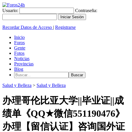
Usuario:
Contraseña:
Recordar Datos de Acceso
|
Registrarse
Inicio
Foros
Gente
Fotos
Noticias
Provincias
Blog
Salud y Belleza
>
Salud y Belleza
办理哥伦比亚大学||毕业证||成
绩单《QQ★微信551190476》
办理【留信认证】咨询国外证