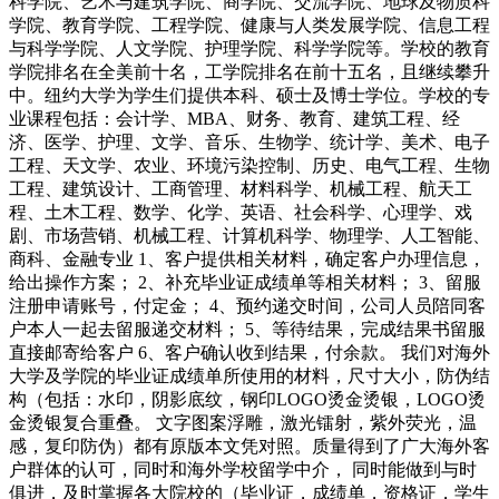
科学院、艺术与建筑学院、商学院、交流学院、地球及物质科
学院、教育学院、工程学院、健康与人类发展学院、信息工程
与科学学院、人文学院、护理学院、科学学院等。学校的教育
学院排名在全美前十名，工学院排名在前十五名，且继续攀升
中。纽约大学为学生们提供本科、硕士及博士学位。学校的专
业课程包括：会计学、MBA、财务、教育、建筑工程、经
济、医学、护理、文学、音乐、生物学、统计学、美术、电子
工程、天文学、农业、环境污染控制、历史、电气工程、生物
工程、建筑设计、工商管理、材料科学、机械工程、航天工
程、土木工程、数学、化学、英语、社会科学、心理学、戏
剧、市场营销、机械工程、计算机科学、物理学、人工智能、
商科、金融专业 1、客户提供相关材料，确定客户办理信息，
给出操作方案； 2、补充毕业证成绩单等相关材料； 3、留服
注册申请账号，付定金； 4、预约递交时间，公司人员陪同客
户本人一起去留服递交材料； 5、等待结果，完成结果书留服
直接邮寄给客户 6、客户确认收到结果，付余款。 我们对海外
大学及学院的毕业证成绩单所使用的材料，尺寸大小，防伪结
构（包括：水印，阴影底纹，钢印LOGO烫金烫银，LOGO烫
金烫银复合重叠。 文字图案浮雕，激光镭射，紫外荧光，温
感，复印防伪）都有原版本文凭对照。质量得到了广大海外客
户群体的认可，同时和海外学校留学中介， 同时能做到与时
俱进，及时掌握各大院校的（毕业证，成绩单，资格证，学生