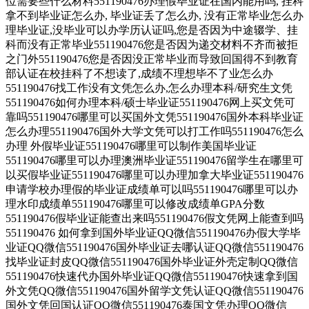
位需要些什么材料551190476办理假毕业证在国内能用吗, 挂科
拿不到毕业证怎么办, 毕业证丢了怎么办, 没有正常毕业怎么办
理毕业证,没毕业可以办学历认证吗,您是否因为中途辍学、挂
科而没有正常毕业551190476您是否因为递交材料不齐而被拒
之门外551190476您是否因没正常毕业而导致回国得不到教育
部认证在校挂科了不想读了,成绩不理想毕不了业怎么办
551190476找工作没有文凭怎么办,怎么办理本科/研究生文凭
551190476如何办理本科/硕士毕业证551190476网上买文凭可
靠吗551190476哪里可以买国外文凭551190476国外本科毕业证
怎么办理551190476国外大学文凭可以打工作吗551190476怎么
办理 外假毕业证551190476哪里可以制作美国毕业证
551190476哪里可以办理澳洲毕业证551190476留学生在哪里可
以买假毕业证551190476哪里可以办理加拿大毕业证551190476
申请学校办理假的毕业证成绩单可以吗551190476哪里可以办
理水印成绩单551190476哪里可以修改成绩单GPA分数
551190476假毕业证能查出来吗551190476假文凭网上能查到吗
551190476 如何拿到国外毕业证QQ微信551190476办假大学毕
业证QQ微信551190476国外毕业证去哪认证QQ微信551190476
找毕业证封皮QQ微信551190476国外毕业证外壳定制QQ微信
551190476快速代办国外毕业证QQ微信551190476快速拿到国
外文凭QQ微信551190476国外留学文凭认证QQ微信551190476
国外文凭回国认证QQ微信551190476泰国文凭办理QQ微信