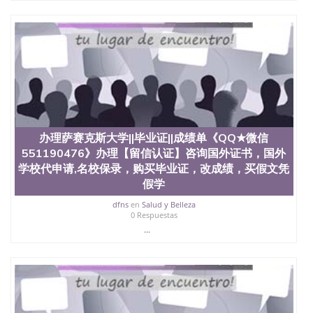
办理萨赛克斯大学||毕业证||成绩单《QQ★微信
551190476》办理【留信认证】咨询国外证书，国外
学校代申请,名校保录，购买毕业证，改成绩，买假文凭
假学
dfns
en
Salud y Belleza
0 Respuestas
...