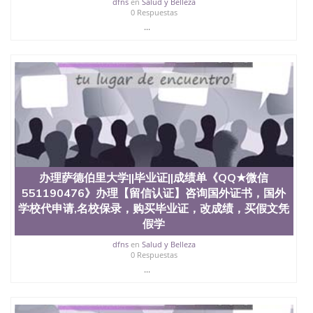
dfns
en
Salud y Belleza
0 Respuestas
...
办理萨德伯里大学||毕业证||成绩单《QQ★微信
551190476》办理【留信认证】咨询国外证书，国外
学校代申请,名校保录，购买毕业证，改成绩，买假文凭
假学
dfns
en
Salud y Belleza
0 Respuestas
...