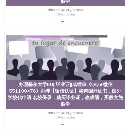
假学
QQ微信551190476 圣何塞州立大学（San Jose State
University, 又译为“圣荷西州立大学”）成立于1857
dfns
en
Salud y Belleza
0 Respuestas
年，简称SJSU，是加州历史悠久的大学之一，也是美
...
西地区的公立大学之一。位于圣何塞市San Jose中
心，占地154公顷。它是一所位于加利福尼亚州的著
名综合性公立大学，它以极高的就业率，全美名列前
茅的毕业薪资，浓厚的多元化学术氛围，杰出的本科
教育质量，被《福克斯》杂志评选为全美50强公立综
合性大学，每年有来自世界各地的成百上千的海外学
生前往求学。 至今，这是一所在世界上享有学术地
位、声誉、实习机会和影响力的高等教育机构，并获
誉为美国本科教育质量的核心代表。其计算机系与会
计系更是在当今美国大学教学排名中表现优异。其毕
业生大多可以在其所处地域的世界硅谷中心得到工作
机会。许多硅谷公司甚至在学生大三和大四的学期提
办理基尔大学KU||毕业证||成绩单《QQ★微信
供许多相应科系的实习机会。无论是加州大学系统
551190476》办理【留信认证】咨询国外证书，国外
(UC)，还是加州州立大学系统(CSU), 圣何塞州立大学
学校代申请,名校保录，购买毕业证，改成绩，买假文凭
都占据着加州所有大学中的地理位置。 圣何塞州立大
假学
学座落于硅谷(Silicon Valley), 于附近的旧金山-圣何塞
地区为全美的重要科技中心。约有学生三万人，超过
dfns
en
Salud y Belleza
134种学士学科和65个硕士学科，并有来自世界60余
0 Respuestas
国的学生来此就读。其有名的科系如计算机科学，电
...
子工程学，工商管理学，艺术设计，和航空学等，深