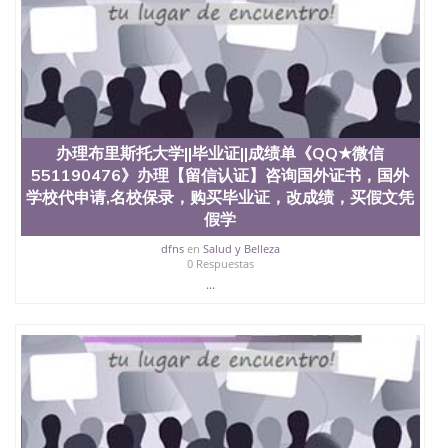
办理布里斯托大学||毕业证||成绩单《QQ★微信
551190476》办理【留信认证】咨询国外证书，国外
学校代申请,名校保录，购买毕业证，改成绩，买假文凭
假学
dfns
en
Salud y Belleza
0 Respuestas
...