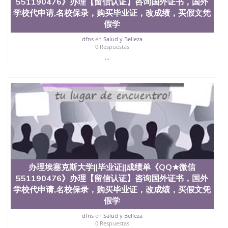
551190476》办理【留信认证】咨询国外证书，国外
教育部学历学位认证、毕业证、成绩单、文凭、学历
学校代申请,名校保录，购买毕业证，改成绩，买假文凭
文凭、假文凭假毕业证假学历书制作、假制作、办
假学
理、仿制学位证书、毕业证文凭、文凭毕业证、毕业
证认证、留服认证、使馆认证、使馆证明、使馆留学
dfns
en
Salud y Belleza
回国人员证明、留学生认证、学历认证、文凭认证学
0 Respuestas
位认证、留学生学历认证、留学生学位认证、英国文
...
凭学历、美国文凭学历、澳洲文凭学历、加拿大文凭
学历、新西兰学历认证等q:551190476 微信：
551190476 圣何塞州立大学毕业证（San Jose State
University）圣何塞州立大学毕业证（San Jose State
University）圣何塞州立大学毕业证（San Jose State
University）圣何塞州立大学成绩单（San Jose State
University）圣何塞州立大学成绩单（ San Jose State
University）圣何塞州立大学成绩单（San Jose State
University）成绩单圣何塞州立大学文凭（San Jose
State University）圣何塞州立大学（San Jose State
University）圣何塞州立大学（San Jose State
办理埃塞克斯大学||毕业证||成绩单《QQ★微信
University）圣何塞州立大学（ San Jose State
551190476》办理【留信认证】咨询国外证书，国外
University）圣何塞州立大学（San Jose State
学校代申请,名校保录，购买毕业证，改成绩，买假文凭
University）圣何塞州立大学文凭（San Jose State
假学
University）圣何塞州立大学文凭（San Jose State
University）文凭圣何塞州立大学文凭（San Jose
dfns
en
Salud y Belleza
State University）圣何塞州立大学学历（ San Jose
0 Respuestas