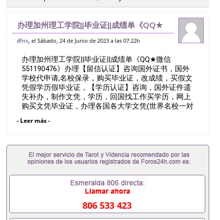
办理加州理工学院||毕业证||成绩单《QQ★
微信551190476》办理【留信认证】咨询
, el Sábado, 24 de Junio de 2023 a las 07:22h
dfns
国外证书，国外学校代申请,名校保录，购
办理加州理工学院||毕业证||成绩单《QQ★微信
买毕业证，改成绩，买假文凭假学
551190476》办理【留信认证】咨询国外证书，国外
学校代申请,名校保录，购买毕业证，改成绩，买假文
凭假学历假毕业证，【学历认证】咨询，国外证件遗
失补办，制作文凭，学历，回国找工作买学历，网上
购买文凭毕业证，办理各国各大学文凭(世界名校一对
一专业服务）录取通知书，雅思California Institute of
- Leer más -
TechnologyQ/薇551190476诚招留学代理假文凭办理
毕业证成绩单办理教育部认证办理大使馆认证办理留
学归国证明办理留信网认证办理留服认证办理学历认
证办理学生卡办理录取通知书办理学位证书办理美国
文凭办理澳洲文凭办理英国文凭办理加拿大文凭办理
德国文凭 一、快速办理材料： 1、毕业证+成绩单+留
学回国人员证明+教育部认证,录取通知书，雅思。
（全套留学回国必备证明材料，给父母及亲朋好友一
份完美交代）； 2、雅思、托福，OFFER，在读证
806 533 423
明，学生卡等留学相关材料（申请学校、转学，甚至
是申请工签都可以用到）。 注：上述材料，随时都可