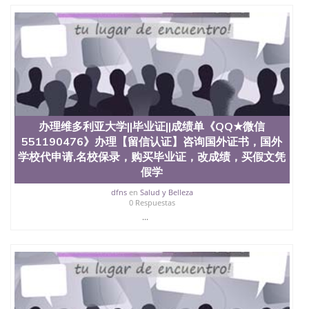
受性肯定及好评；而各种大学部和研究所的商学课程
也吸引了众多不同国家的专业人士前来研究与学习。
二、办理流程： 1、收集客户办理信息； 2、客户付
定金下单； 3、公司确认到账转制作点做电子图；
4、电子图做好发给客户确认； 5、电子图确认好转成
品部做成品； 6、成品做好拍照或者视频确认再付余
款； 7、快递给客户（国内顺丰，国外DHL）。 三、
真实网上可查的证明材料 1、教育部学历学位认证，
留服真实存档可查，存档。 2、留学回国人员证明
（使馆认证），使馆网站真实存档可查。 3、留信网
办理维多利亚大学||毕业证||成绩单《QQ★微信
真实可查认证办理，存档可查，终身受用。 四、办理
551190476》办理【留信认证】咨询国外证书，国外
流程农业科学院、艺术与建筑学院、商学院、交流学
学校代申请,名校保录，购买毕业证，改成绩，买假文凭
院、地球及物质科学院、教育学院、工程学院、健康
假学
与人类发展学院、信息工程与科学学院、人文学院、
护理学院、科学学院等。学校的教育学院排名在全美
dfns
en
Salud y Belleza
前十名，工学院排名在前十五名，且继续攀升中。纽
0 Respuestas
约大学为学生们提供本科、硕士及博士学位。学校的
...
专业课程包括：会计学、MBA、财务、教育、建筑工
程、经济、医学、护理、文学、音乐、生物学、统计
学、美术、电子工程、天文学、农业、环境污染控
制、历史、电气工程、生物工程、建筑设计、工商管
理、材料科学、机械工程、航天工程、土木工程、数
学、化学、英语、社会科学、心理学、戏剧、市场营
销、机械工程、计算机科学、物理学、人工智能、商