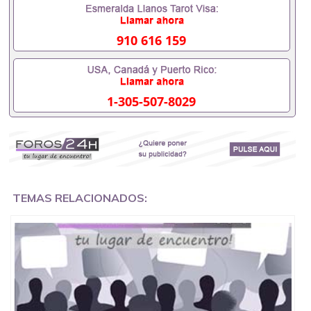
以安排办理，毕业证成绩单，学校，专业，学位，毕
业时间都可以根据客户要求安排。 国内找工作假的毕
业证可以用吗551190476假的毕业证成绩单可以办学
910 616 159
历认证吗551190476要定居国外需要办理什么材料
551190476入职事业单位/国企假的毕业证会查吗
551190476入职国企/事业单位需要些什么材料
551190476办理假毕业证在国内能用吗, 挂科拿不到毕
1-305-507-8029
业证怎么办, 毕业证丢了怎么办, 没有正常毕业怎么办
理毕业证,没毕业可以办学历认证吗,您是否因为中途
辍学、挂科而没有正常毕业551190476您是否因为递
交材料不齐而被拒之门外551190476您是否因没正常
毕业而导致回国得不到教育部认证在校挂科了不想读
了,成绩不理想毕不了业怎么办551190476找工作没有
文凭怎么办,怎么办理本科/研究生文凭551190476如
何办理本科/硕士毕业证551190476网上买文凭可靠吗
TEMAS RELACIONADOS:
551190476哪里可以买国外文凭551190476国外本科
毕业证怎么办理551190476国外大学文凭可以打工作
吗551190476怎么办理 外假毕业证551190476哪里可
以制作美国毕业证551190476哪里可以办理澳洲毕业
证551190476留学生在哪里可以买假毕业证
551190476哪里可以办理加拿大毕业证551190476申
请学校办理假的毕业证成绩单可以吗551190476哪里
可以办理水印成绩单551190476哪里可以修改成绩单