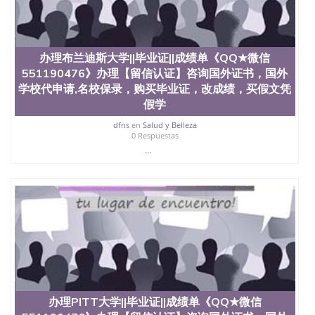
科、金融专业 1、客户提供相关材料，确定客户办理
信息，给出操作方案； 2、补充毕业证成绩单等相关
材料； 3、留服注册申请账号，付定金； 4、预约递
交时间，公司人员陪同客户本人一起去留服递交材
办理布兰迪斯大学||毕业证||成绩单《QQ★微信
料； 5、等待结果，完成结果书留服直接邮寄给客户
551190476》办理【留信认证】咨询国外证书，国外
6、客户确认收到结果，付余款。 我们对海外大学及
学院的毕业证成绩单所使用的材料，尺寸大小，防伪
学校代申请,名校保录，购买毕业证，改成绩，买假文凭
结构（包括：水印，阴影底纹，钢印LOGO烫金烫
假学
银，LOGO烫金烫银复合重叠。 文字图案浮雕，激光
dfns
en
Salud y Belleza
镭射，紫外荧光，温感，复印防伪）都有原版本文凭
0 Respuestas
对照。质量得到了广大海外客户群体的认可，同时和
...
海外学校留学中介， 同时能做到与时俱进，及时掌握
各大院校的（毕业证，成绩单，资格证，学生卡，结
业证，录取通知书，在读证明等相关材料）的版本更
新信息， 能够在时间掌握的海外学历文凭的样版，尺
寸大小，纸张材质，防伪技术等等，并在时间收集到
原版实物，以求达到客户的需求。 我们的优势： 我
们在保证合理定价的同时，坚持较高性价比，通过品
质和效率不断优化，为您倾情诠释什么是高性价比。
咨询顾问：Sam q/微信:551190476 Q/微
信:551190476办理毕业证成绩单、教育部认证,录取通
知书，雅思，留学回国证明.
办理PITT大学||毕业证||成绩单《QQ★微信
公司专业制作、办理、仿制、成绩单文凭、改成绩、