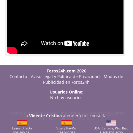
Foros24h.com 2026
Contacto
-
Aviso Legal y Política de Privacidad
-
Modos de
Publicidad en Foros24h
Usuarios Online:
No hay usuarios
Tarot sí o no: cómo hacer una tirada
-
20 Amarres de Amor
La
Vidente Cristina
atenderá tus consultas:
Efectivos
-
Videntes Buenas
Línea Directa
Visa y PayPal
USA, Canadá, Pto. Rico
806 499 281
954 040 256
1-305-507-8029