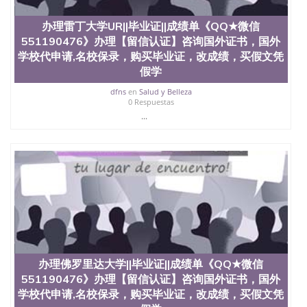
GPA分数551190476假毕业证能查出来吗551190476
假文凭网上能查到吗551190476 如何拿到国外毕业证
办理雷丁大学UR||毕业证||成绩单《QQ★微信
QQ微信551190476办假大学毕业证QQ微信551190476
551190476》办理【留信认证】咨询国外证书，国外
国外毕业证去哪认证QQ微信551190476找毕业证封皮
QQ微信551190476国外毕业证外壳定制QQ微信
学校代申请,名校保录，购买毕业证，改成绩，买假文凭
551190476快速代办国外毕业证QQ微信551190476快
假学
速拿到国外文凭QQ微信551190476国外留学文凭认证
dfns
en
Salud y Belleza
QQ微信551190476国外文凭回国认证QQ微信
0 Respuestas
551190476泰国文凭办理QQ微信551190476法国留学
...
回国证明QQ微信551190476 国外烫金照片QQ微信
551190476外国文凭在中国有用吗QQ微信551190476
德国留学回国证明QQ微信551190476爱尔兰留学回国
证明QQ微信551190476国外硕士文凭办理QQ微信
551190476 网上买文凭可靠吗QQ微信551190476买国
外文凭质量QQ微信551190476国外本科毕业证怎么办
理QQ微信551190476国外大学文凭真制作QQ微信
551190476办国外文凭可找工作QQ微信551190476国
外大学有毕业证QQ微信551190476办理国外毕业证价
格QQ微信551190476国外编号查询QQ微信551190476
办理国外文凭要交定金吗QQ微信551190476办国外可
办理佛罗里达大学||毕业证||成绩单《QQ★微信
查文凭QQ微信551190476网上购买真文凭可信吗QQ
微信551190476学士学位证书查询机构QQ微信
551190476》办理【留信认证】咨询国外证书，国外
551190476 国外资格证书办理QQ微信551190476如何
学校代申请,名校保录，购买毕业证，改成绩，买假文凭
办理学历认证QQ微信551190476海外文凭认证办理