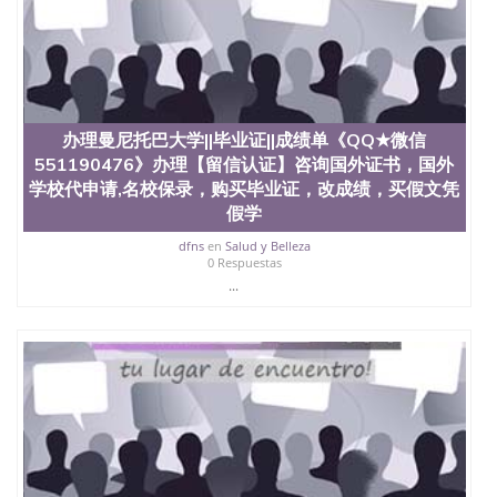
（San Jose State University）澳洲读书未毕业找人做
文凭学位qq微信551190476澳洲读CQU中央昆士兰大
学学历 绩单购买学位证书/澳洲读本科硕士做文凭/购
买澳洲大学毕业证成绩单假文凭学历
offieUniversityofSouthernQueensland 澳洲读书未毕
业找人做文凭学位qq微信551190476澳洲读CQU中央
昆士兰大学学历成绩单购买学位证书/澳洲读本科硕
办理曼尼托巴大学||毕业证||成绩单《QQ★微信
士做文凭/购买澳洲大学毕业证成绩单假文凭学历办
551190476》办理【留信认证】咨询国外证书，国外
理加州理工学院||毕业证||成绩单《QQ★微信
学校代申请,名校保录，购买毕业证，改成绩，买假文凭
551190476》办理【留信认证】咨询国外证书，国外
假学
学校代申请,名校保录，购买毕业证，改成绩，买假文
凭假学历假毕业证，【学历认证】咨询，国外证件遗
dfns
en
Salud y Belleza
0 Respuestas
失补办，制作文凭，学历，回国找工作买学历，网上
购买文凭毕业证，办理各国各大学文凭(世界名校一对
...
一专业服务）录取通知书，雅思California Institute of
Technology