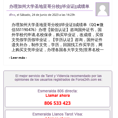
办理加州大学圣地亚哥分校||毕业证||成绩单
《QQ★微信551190476》办理【留信认
, el Sábado, 24 de Junio de 2023 a las 14:23h
dfns
证】咨询国外证书，国外学校代申请,名校
办理加州大学圣地亚哥分校||毕业证||成绩单《QQ★微
保录，购买毕业证，改成绩，买假
信551190476》办理【留信认证】咨询国外证书，国
外学校代申请,名校保录，购买毕业证，改成绩，买假
文凭假学历假毕业证，【学历认证】咨询，国外证件
遗失补办，制作文凭，学历，回国找工作买学历，网
上购买文凭毕业证，办理各国各大学文凭(世界名校一
对一专业服务）录取通知书，雅思Q/薇551190476诚
- Leer más -
招留学代理假文凭办理毕业证成绩单办理教育部认证
办理大使馆认证办理留学归国证明办理留信网认证办
理留服认证办理学历认证办理学生卡办理录取通知书
办理学位证书办理美国文凭办理澳洲文凭办理英国文
凭办理加拿大文凭办理德国文凭 一、快速办理材料：
1、毕业证+成绩单+留学回国人员证明+教育部认证,
录取通知书，雅思。（全套留学回国必备证明材料，
给父母及亲朋好友一份完美交代）； 2、雅思、托
福，OFFER，在读证明，学生卡等留学相关材料（申
806 533 423
请学校、转学，甚至是申请工签都可以用到）。 注：
上述材料，随时都可以安排办理，毕业证成绩单，学
校，专业，学位，毕业时间都可以根据客户要求安