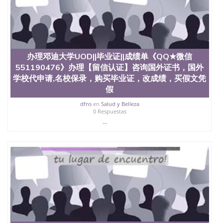
办理邓迪大学UOD||毕业证||成绩单《QQ★微信
551190476》办理【留信认证】咨询国外证书，国外
学校代申请,名校保录，购买毕业证，改成绩，买假文凭
假
dfns
en
Salud y Belleza
0 Respuestas
...