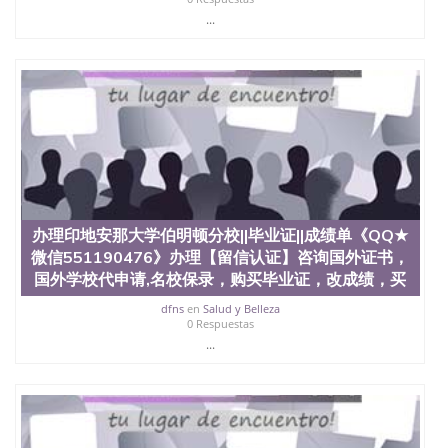
文凭、假文凭假毕业证假学历书制作、假制作、办
...
理、仿制学位证书、毕业证文凭、文凭毕业证、毕业
证认证、留服认证、使馆认证、使馆证明、使馆留学
回国人员证明、留学生认证、学历认证、文凭认证学
位认证、留学生学历认证、留学生学位认证、英国文
凭学历、美国文凭学历、澳洲文凭学历、加拿大文凭
学历、新西兰学历认证等q:551190476 微信：
551190476 圣何塞州立大学毕业证（San Jose State
University）圣何塞州立大学毕业证（San Jose State
University）圣何塞州立大学毕业证（San Jose State
University）圣何塞州立大学成绩单（San Jose State
University）圣何塞州立大学成绩单（ San Jose State
University）圣何塞州立大学成绩单（San Jose State
办理印地安那大学伯明顿分校||毕业证||成绩单《QQ★
University）成绩单圣何塞州立大学文凭（San Jose
微信551190476》办理【留信认证】咨询国外证书，
State University）圣何塞州立大学（San Jose State
国外学校代申请,名校保录，购买毕业证，改成绩，买
University）圣何塞州立大学（San Jose State
University）圣何塞州立大学（ San Jose State
dfns
en
Salud y Belleza
0 Respuestas
University）圣何塞州立大学（San Jose State
...
University）圣何塞州立大学文凭（San Jose State
University）圣何塞州立大学文凭（San Jose State
University）文凭圣何塞州立大学文凭（San Jose
State University）圣何塞州立大学学历（ San Jose
State University）圣何塞州立大学学历（San Jose
State University）圣何塞州立大学学历（San Jose