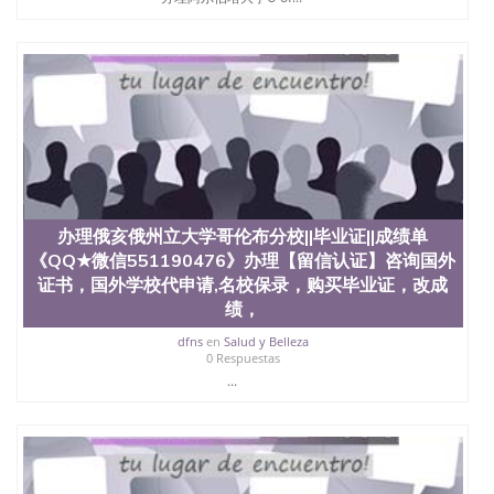
办理俄亥俄州立大学哥伦布分校||毕业证||成绩单
《QQ★微信551190476》办理【留信认证】咨询国外
证书，国外学校代申请,名校保录，购买毕业证，改成
绩，
dfns
en
Salud y Belleza
0 Respuestas
...