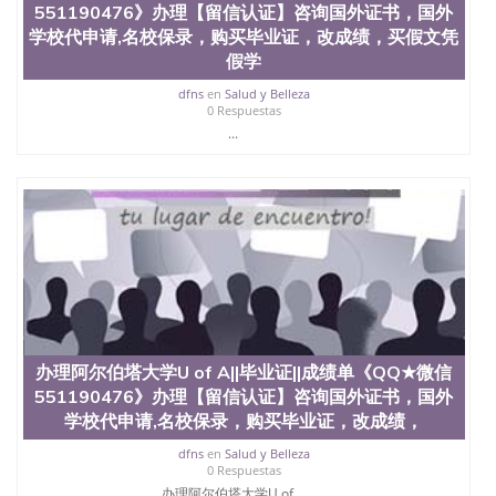
文凭学位qq微信551190476澳洲读CQU中央昆士兰大
551190476》办理【留信认证】咨询国外证书，国外
学学历 绩单购买学位证书/澳洲读本科硕士做文凭/购
学校代申请,名校保录，购买毕业证，改成绩，买假文凭
买澳洲大学毕业证成绩单假文凭学历
假学
offieUniversityofSouthernQueensland 澳洲读书未毕
业找人做文凭学位qq微信551190476澳洲读CQU中央
dfns
en
Salud y Belleza
昆士兰大学学历成绩单购买学位证书/澳洲读本科硕
0 Respuestas
士做文凭/购买澳洲大学毕业证成绩单假文凭学历办
...
理加州大学圣地亚哥分校||毕业证||成绩单《QQ★微信
551190476》办理【留信认证】咨询国外证书，国外
学校代申请,名校保录，购买毕业证，改成绩，买假文
凭假学历假毕业证，【学历认证】咨询，国外证件遗
失补办，制作文凭，学历，回国找工作买学历，网上
购买文凭毕业证，办理各国各大学文凭(世界名校一对
一专业服务）录取通知书，雅思
办理阿尔伯塔大学U of A||毕业证||成绩单《QQ★微信
551190476》办理【留信认证】咨询国外证书，国外
学校代申请,名校保录，购买毕业证，改成绩，
dfns
en
Salud y Belleza
0 Respuestas
办理阿尔伯塔大学U of...