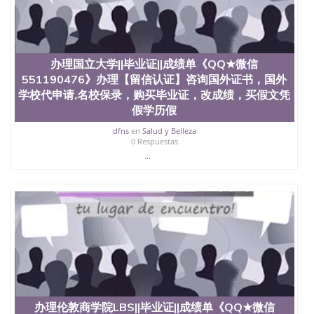
办理国立大学||毕业证||成绩单《QQ★微信
551190476》办理【留信认证】咨询国外证书，国外
学校代申请,名校保录，购买毕业证，改成绩，买假文凭
假学历假
dfns
en
Salud y Belleza
0 Respuestas
...
办理伦敦商学院LBS||毕业证||成绩单《QQ★微信