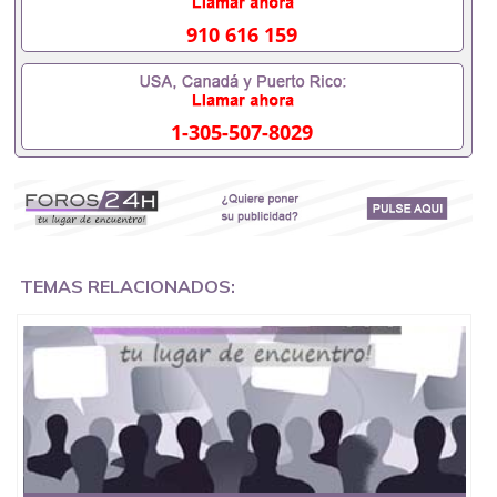
排。 国内找工作假的毕业证可以用吗551190476假的
毕业证成绩单可以办学历认证吗551190476要定居国
910 616 159
外需要办理什么材料551190476入职事业单位/国企假
的毕业证会查吗551190476入职国企/事业单位需要些
什么材料551190476办理假毕业证在国内能用吗, 挂科
拿不到毕业证怎么办, 毕业证丢了怎么办, 没有正常毕
1-305-507-8029
业怎么办理毕业证,没毕业可以办学历认证吗,您是否
因为中途辍学、挂科而没有正常毕业551190476您是
否因为递交材料不齐而被拒之门外551190476您是否
因没正常毕业而导致回国得不到教育部认证在校挂科
了不想读了,成绩不理想毕不了业怎么办551190476找
工作没有文凭怎么办,怎么办理本科/研究生文凭
551190476如何办理本科/硕士毕业证551190476网上
买文凭可靠吗551190476哪里可以买国外文凭
TEMAS RELACIONADOS:
551190476国外本科毕业证怎么办理551190476国外
大学文凭可以打工作吗551190476怎么办理 外假毕业
证551190476哪里可以制作美国毕业证551190476哪
里可以办理澳洲毕业证551190476留学生在哪里可以
买假毕业证551190476哪里可以办理加拿大毕业证
551190476申请学校办理假的毕业证成绩单可以吗
551190476哪里可以办理水印成绩单551190476哪里
可以修改成绩单GPA分数551190476假毕业证能查出
来吗551190476假文凭网上能查到吗551190476 如何
拿到国外毕业证QQ微信551190476办假大学毕业证