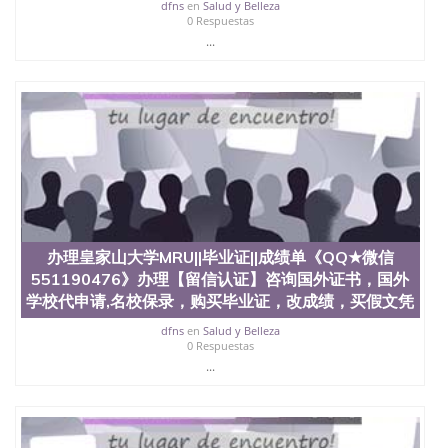
University, 又译为“圣荷西州立大学”）成立于1857
dfns
en
Salud y Belleza
0 Respuestas
年，简称SJSU，是加州历史悠久的大学之一，也是美
...
西地区的公立大学之一。位于圣何塞市San Jose中
心，占地154公顷。它是一所位于加利福尼亚州的著
名综合性公立大学，它以极高的就业率，全美名列前
茅的毕业薪资，浓厚的多元化学术氛围，杰出的本科
教育质量，被《福克斯》杂志评选为全美50强公立综
合性大学，每年有来自世界各地的成百上千的海外学
生前往求学。 至今，这是一所在世界上享有学术地
位、声誉、实习机会和影响力的高等教育机构，并获
誉为美国本科教育质量的核心代表。其计算机系与会
计系更是在当今美国大学教学排名中表现优异。其毕
业生大多可以在其所处地域的世界硅谷中心得到工作
机会。许多硅谷公司甚至在学生大三和大四的学期提
办理皇家山大学MRU||毕业证||成绩单《QQ★微信
供许多相应科系的实习机会。无论是加州大学系统
551190476》办理【留信认证】咨询国外证书，国外
(UC)，还是加州州立大学系统(CSU), 圣何塞州立大学
学校代申请,名校保录，购买毕业证，改成绩，买假文凭
都占据着加州所有大学中的地理位置。 圣何塞州立大
学座落于硅谷(Silicon Valley), 于附近的旧金山-圣何塞
dfns
en
Salud y Belleza
地区为全美的重要科技中心。约有学生三万人，超过
0 Respuestas
134种学士学科和65个硕士学科，并有来自世界60余
...
国的学生来此就读。其有名的科系如计算机科学，电
子工程学，工商管理学，艺术设计，和航空学等，深
受性肯定及好评；而各种大学部和研究所的商学课程
也吸引了众多不同国家的专业人士前来研究与学习。