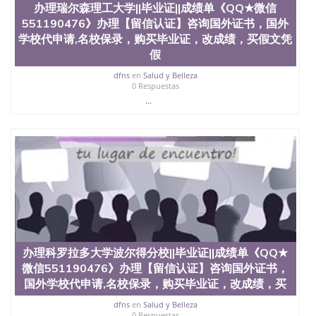
信息，给出操作方案； 2、补充毕业证成绩单等相关
办理瑞尔森理工大学||毕业证||成绩单《QQ★微信
材料； 3、留服注册申请账号，付定金； 4、预约递
551190476》办理【留信认证】咨询国外证书，国外
交时间，公司人员陪同客户本人一起去留服递交材
学校代申请,名校保录，购买毕业证，改成绩，买假文凭
料； 5、等待结果，完成结果书留服直接邮寄给客户
假
6、客户确认收到结果，付余款。 我们对海外大学及
学院的毕业证成绩单所使用的材料，尺寸大小，防伪
dfns
en
Salud y Belleza
结构（包括：水印，阴影底纹，钢印LOGO烫金烫
0 Respuestas
银，LOGO烫金烫银复合重叠。 文字图案浮雕，激光
...
镭射，紫外荧光，温感，复印防伪）都有原版本文凭
对照。质量得到了广大海外客户群体的认可，同时和
海外学校留学中介， 同时能做到与时俱进，及时掌握
各大院校的（毕业证，成绩单，资格证，学生卡，结
业证，录取通知书，在读证明等相关材料）的版本更
新信息， 能够在时间掌握的海外学历文凭的样版，尺
寸大小，纸张材质，防伪技术等等，并在时间收集到
原版实物，以求达到客户的需求。 我们的优势： 我
们在保证合理定价的同时，坚持较高性价比，通过品
质和效率不断优化，为您倾情诠释什么是高性价比。
咨询顾问：Sam q/微信:551190476 Q/微
办理科罗拉多大学波尔得分校||毕业证||成绩单《QQ★
信:551190476办理毕业证成绩单、教育部认证,录取通
微信551190476》办理【留信认证】咨询国外证书，
知书，雅思，留学回国证明.
国外学校代申请,名校保录，购买毕业证，改成绩，买
公司专业制作、办理、仿制、成绩单文凭、改成绩、
dfns
en
Salud y Belleza
教育部学历学位认证、毕业证、成绩单、文凭、学历
0 Respuestas