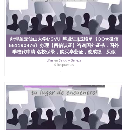
二、办理流程： 1、收集客户办理信息； 2、客户付
定金下单； 3、公司确认到账转制作点做电子图；
4、电子图做好发给客户确认； 5、电子图确认好转成
品部做成品； 6、成品做好拍照或者视频确认再付余
款； 7、快递给客户（国内顺丰，国外DHL）。 三、
真实网上可查的证明材料 1、教育部学历学位认证，
留服真实存档可查，存档。 2、留学回国人员证明
办理圣云仙山大学MSVU||毕业证||成绩单《QQ★微信
（使馆认证），使馆网站真实存档可查。 3、留信网
551190476》办理【留信认证】咨询国外证书，国外
真实可查认证办理，存档可查，终身受用。 四、办理
学校代申请,名校保录，购买毕业证，改成绩，买假
流程农业科学院、艺术与建筑学院、商学院、交流学
院、地球及物质科学院、教育学院、工程学院、健康
dfns
en
Salud y Belleza
与人类发展学院、信息工程与科学学院、人文学院、
0 Respuestas
护理学院、科学学院等。学校的教育学院排名在全美
...
前十名，工学院排名在前十五名，且继续攀升中。纽
约大学为学生们提供本科、硕士及博士学位。学校的
专业课程包括：会计学、MBA、财务、教育、建筑工
程、经济、医学、护理、文学、音乐、生物学、统计
学、美术、电子工程、天文学、农业、环境污染控
制、历史、电气工程、生物工程、建筑设计、工商管
理、材料科学、机械工程、航天工程、土木工程、数
学、化学、英语、社会科学、心理学、戏剧、市场营
销、机械工程、计算机科学、物理学、人工智能、商
科、金融专业 1、客户提供相关材料，确定客户办理