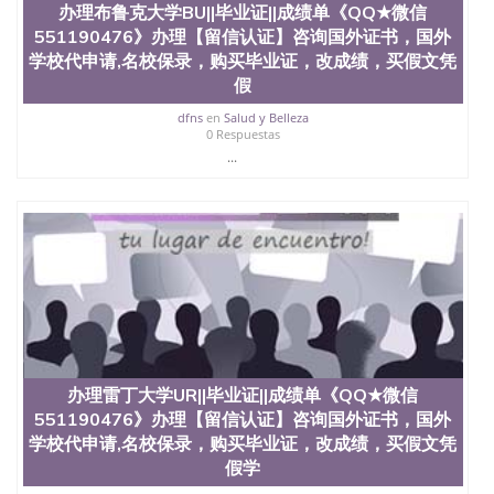
办理布鲁克大学BU||毕业证||成绩单《QQ★微信
QQ微信551190476国外毕业证去哪认证QQ微信
551190476》办理【留信认证】咨询国外证书，国外
551190476找毕业证封皮QQ微信551190476国外毕业
证外壳定制QQ微信551190476快速代办国外毕业证
学校代申请,名校保录，购买毕业证，改成绩，买假文凭
QQ微信551190476快速拿到国外文凭QQ微信
假
551190476国外留学文凭认证QQ微信551190476国外
dfns
en
Salud y Belleza
文凭回国认证QQ微信551190476泰国文凭办理QQ微
0 Respuestas
信551190476法国留学回国证明QQ微信551190476 国
...
外烫金照片QQ微信551190476外国文凭在中国有用吗
QQ微信551190476德国留学回国证明QQ微信
551190476爱尔兰留学回国证明QQ微信551190476国
外硕士文凭办理QQ微信551190476 网上买文凭可靠
吗QQ微信551190476买国外文凭质量QQ微信
551190476国外本科毕业证怎么办理QQ微信
551190476国外大学文凭真制作QQ微信551190476办
国外文凭可找工作QQ微信551190476国外大学有毕业
证QQ微信551190476办理国外毕业证价格QQ微信
551190476国外编号查询QQ微信551190476办理国外
文凭要交定金吗QQ微信551190476办国外可查文凭
办理雷丁大学UR||毕业证||成绩单《QQ★微信
QQ微信551190476网上购买真文凭可信吗QQ微信
551190476学士学位证书查询机构QQ微信551190476
551190476》办理【留信认证】咨询国外证书，国外
国外资格证书办理QQ微信551190476如何办理学历认
学校代申请,名校保录，购买毕业证，改成绩，买假文凭
证QQ微信551190476海外文凭认证办理QQ微信
假学
551190476 圣何塞州立大学（San Jose State