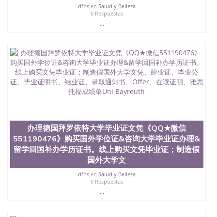
dfns
en
Salud y Belleza
业找人做文凭学位qq微信551190476澳洲读CQU中央
0 Respuestas
昆士兰大学学历成绩单购买学位证书/澳洲读本科硕
...
士做文凭/购买澳洲大学毕业证成绩单假文凭学历办
理德国埃尔福特大学毕业证文凭《QQ★微信
551190476》购买国外学位证&咨询大学毕业证办理&
留学回国补办学历证书。线上购买文凭毕业证；制造
假国外大学文凭、肆业证、毕业公证、毕业证明书、
结业证、录取通知书、Offer、在读证明、雅思托福成
绩单 Uni Erfurt
办理德国拜罗依特大学毕业证文凭《QQ★微信
551190476》购买国外学位证&咨询大学毕业证办理&
留学回国补办学历证书。线上购买文凭毕业证；制造假
国外大学文
dfns
en
Salud y Belleza
0 Respuestas
...