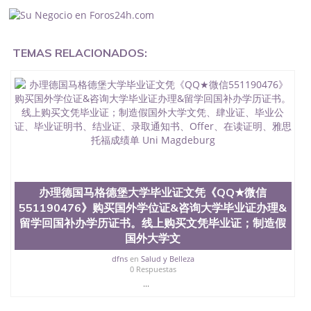
551190476入职事业单位/国企假的毕业证会查吗
551190476入职国企/事业单位需要些什么材料
551190476办理假毕业证在国内能用吗, 挂科拿不到毕
业证怎么办, 毕业证丢了怎么办, 没有正常毕业怎么办
TEMAS RELACIONADOS:
理毕业证,没毕业可以办学历认证吗,您是否因为中途
辍学、挂科而没有正常毕业551190476您是否因为递
交材料不齐而被拒之门外551190476您是否因没正常
毕业而导致回国得不到教育部认证在校挂科了不想读
了,成绩不理想毕不了业怎么办551190476找工作没有
文凭怎么办,怎么办理本科/研究生文凭551190476如
何办理本科/硕士毕业证551190476网上买文凭可靠吗
551190476哪里可以买国外文凭551190476国外本科
毕业证怎么办理551190476国外大学文凭可以打工作
吗551190476怎么办理 外假毕业证551190476哪里可
以制作美国毕业证551190476哪里可以办理澳洲毕业
办理德国马格德堡大学毕业证文凭《QQ★微信
证551190476留学生在哪里可以买假毕业证
551190476》购买国外学位证&咨询大学毕业证办理&
551190476哪里可以办理加拿大毕业证551190476申
留学回国补办学历证书。线上购买文凭毕业证；制造假
请学校办理假的毕业证成绩单可以吗551190476哪里
国外大学文
可以办理水印成绩单551190476哪里可以修改成绩单
GPA分数551190476假毕业证能查出来吗551190476
dfns
en
Salud y Belleza
假文凭网上能查到吗551190476 如何拿到国外毕业证
0 Respuestas
QQ微信551190476办假大学毕业证QQ微信551190476
...
国外毕业证去哪认证QQ微信551190476找毕业证封皮
QQ微信551190476国外毕业证外壳定制QQ微信