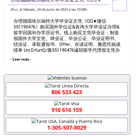
微信551190476》购买国外学位证&咨询大
, el Sábado, 24 de Junio de 2023 a las 10:58h
dfns
学毕业证办理&留学回国补办学历证书。线
办理德国埃尔福特大学毕业证文凭《QQ★微信
上购买文凭毕业证；制造假国外大学文
551190476》购买国外学位证&咨询大学毕业证办理&
留学回国补办学历证书。线上购买文凭毕业证；制造
假国外大学文凭、肆业证、毕业公证、毕业证明书、
结业证、录取通知书、Offer、在读证明、雅思托福成
绩单 Uni ErfurtQ/薇551190476诚招留学代理假文凭办
理毕业证成绩单办理教育部认证办理大使馆认证办理
- Leer más -
留学归国证明办理留信网认证办理留服认证办理学历
认证办理学生卡办理录取通知书办理学位证书办理美
国文凭办理澳洲文凭办理英国文凭办理加拿大文凭办
理德国文凭 一、快速办理材料： 1、毕业证+成绩单
+留学回国人员证明+教育部认证,录取通知书，雅
思。（全套留学回国必备证明材料，给父母及亲朋好
806 533 423
友一份完美交代）； 2、雅思、托福，OFFER，在读
证明，学生卡等留学相关材料（申请学校、转学，甚
至是申请工签都可以用到）。 注：上述材料，随时都
910 616 159
可以安排办理，毕业证成绩单，学校，专业，学位，
毕业时间都可以根据客户要求安排。 国内找工作假的
毕业证可以用吗551190476假的毕业证成绩单可以办
1-305-507-8029
学历认证吗551190476要定居国外需要办理什么材料