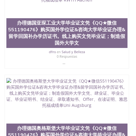
名综合性公立大学，它以极高的就业率，全美名列前
茅的毕业薪资，浓厚的多元化学术氛围，杰出的本科
教育质量，被《福克斯》杂志评选为全美50强公立综
合性大学，每年有来自世界各地的成百上千的海外学
办理德国亚琛工业大学毕业证文凭《QQ★微信
生前往求学。 至今，这是一所在世界上享有学术地
551190476》购买国外学位证&咨询大学毕业证办理&
位、声誉、实习机会和影响力的高等教育机构，并获
留学回国补办学历证书。线上购买文凭毕业证；制造假
誉为美国本科教育质量的核心代表。其计算机系与会
国外大学文
计系更是在当今美国大学教学排名中表现优异。其毕
业生大多可以在其所处地域的世界硅谷中心得到工作
dfns
en
Salud y Belleza
0 Respuestas
机会。许多硅谷公司甚至在学生大三和大四的学期提
供许多相应科系的实习机会。无论是加州大学系统
...
(UC)，还是加州州立大学系统(CSU), 圣何塞州立大学
都占据着加州所有大学中的地理位置。 圣何塞州立大
学座落于硅谷(Silicon Valley), 于附近的旧金山-圣何塞
地区为全美的重要科技中心。约有学生三万人，超过
134种学士学科和65个硕士学科，并有来自世界60余
国的学生来此就读。其有名的科系如计算机科学，电
子工程学，工商管理学，艺术设计，和航空学等，深
受性肯定及好评；而各种大学部和研究所的商学课程
也吸引了众多不同国家的专业人士前来研究与学习。
二、办理流程： 1、收集客户办理信息； 2、客户付
定金下单； 3、公司确认到账转制作点做电子图；
办理德国奥格斯堡大学毕业证文凭《QQ★微信
4、电子图做好发给客户确认； 5、电子图确认好转成
551190476》购买国外学位证&咨询大学毕业证办理&