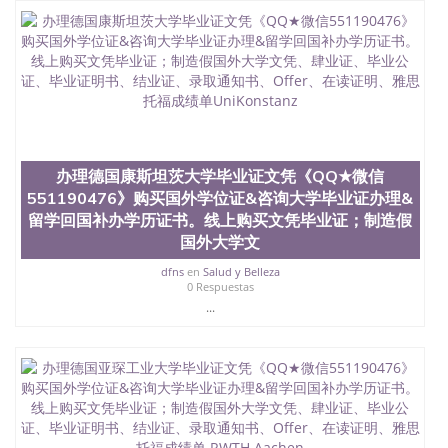
551190476快速代办国外毕业证QQ微信551190476快
速拿到国外文凭QQ微信551190476国外留学文凭认证
QQ微信551190476国外文凭回国认证QQ微信
551190476泰国文凭办理QQ微信551190476法国留学
回国证明QQ微信551190476 国外烫金照片QQ微信
551190476外国文凭在中国有用吗QQ微信551190476
德国留学回国证明QQ微信551190476爱尔兰留学回国
证明QQ微信551190476国外硕士文凭办理QQ微信
551190476 网上买文凭可靠吗QQ微信551190476买国
办理德国康斯坦茨大学毕业证文凭《QQ★微信
外文凭质量QQ微信551190476国外本科毕业证怎么办
551190476》购买国外学位证&咨询大学毕业证办理&
理QQ微信551190476国外大学文凭真制作QQ微信
551190476办国外文凭可找工作QQ微信551190476国
留学回国补办学历证书。线上购买文凭毕业证；制造假
外大学有毕业证QQ微信551190476办理国外毕业证价
国外大学文
格QQ微信551190476国外编号查询QQ微信551190476
dfns
en
Salud y Belleza
办理国外文凭要交定金吗QQ微信551190476办国外可
0 Respuestas
查文凭QQ微信551190476网上购买真文凭可信吗QQ
...
微信551190476学士学位证书查询机构QQ微信
551190476 国外资格证书办理QQ微信551190476如何
办理学历认证QQ微信551190476海外文凭认证办理
QQ微信551190476 圣何塞州立大学（San Jose State
University, 又译为“圣荷西州立大学”）成立于1857
年，简称SJSU，是加州历史悠久的大学之一，也是美
西地区的公立大学之一。位于圣何塞市San Jose中
心，占地154公顷。它是一所位于加利福尼亚州的著