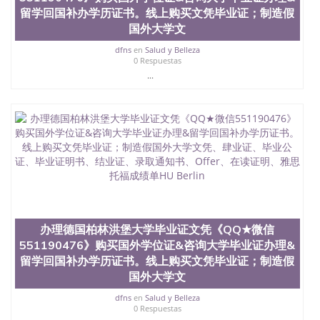
品部做成品； 6、成品做好拍照或者视频确认再付余
留学回国补办学历证书。线上购买文凭毕业证；制造假
款； 7、快递给客户（国内顺丰，国外DHL）。 三、
国外大学文
真实网上可查的证明材料 1、教育部学历学位认证，
留服真实存档可查，存档。 2、留学回国人员证明
dfns
en
Salud y Belleza
（使馆认证），使馆网站真实存档可查。 3、留信网
0 Respuestas
真实可查认证办理，存档可查，终身受用。 四、办理
...
流程农业科学院、艺术与建筑学院、商学院、交流学
院、地球及物质科学院、教育学院、工程学院、健康
与人类发展学院、信息工程与科学学院、人文学院、
护理学院、科学学院等。学校的教育学院排名在全美
前十名，工学院排名在前十五名，且继续攀升中。纽
约大学为学生们提供本科、硕士及博士学位。学校的
专业课程包括：会计学、MBA、财务、教育、建筑工
程、经济、医学、护理、文学、音乐、生物学、统计
学、美术、电子工程、天文学、农业、环境污染控
制、历史、电气工程、生物工程、建筑设计、工商管
理、材料科学、机械工程、航天工程、土木工程、数
办理德国柏林洪堡大学毕业证文凭《QQ★微信
学、化学、英语、社会科学、心理学、戏剧、市场营
551190476》购买国外学位证&咨询大学毕业证办理&
销、机械工程、计算机科学、物理学、人工智能、商
留学回国补办学历证书。线上购买文凭毕业证；制造假
科、金融专业 1、客户提供相关材料，确定客户办理
信息，给出操作方案； 2、补充毕业证成绩单等相关
国外大学文
材料； 3、留服注册申请账号，付定金； 4、预约递
dfns
en
Salud y Belleza
交时间，公司人员陪同客户本人一起去留服递交材
0 Respuestas
料； 5、等待结果，完成结果书留服直接邮寄给客户