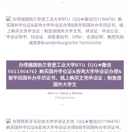
...
6、客户确认收到结果，付余款。 我们对海外大学及
学院的毕业证成绩单所使用的材料，尺寸大小，防伪
结构（包括：水印，阴影底纹，钢印LOGO烫金烫
银，LOGO烫金烫银复合重叠。 文字图案浮雕，激光
镭射，紫外荧光，温感，复印防伪）都有原版本文凭
对照。质量得到了广大海外客户群体的认可，同时和
海外学校留学中介， 同时能做到与时俱进，及时掌握
各大院校的（毕业证，成绩单，资格证，学生卡，结
业证，录取通知书，在读证明等相关材料）的版本更
新信息， 能够在时间掌握的海外学历文凭的样版，尺
寸大小，纸张材质，防伪技术等等，并在时间收集到
办理德国勃兰登堡工业大学BTU《QQ★微信
原版实物，以求达到客户的需求。 我们的优势： 我
551190476》购买国外学位证&咨询大学毕业证办理&
们在保证合理定价的同时，坚持较高性价比，通过品
质和效率不断优化，为您倾情诠释什么是高性价比。
留学回国补办学历证书。线上购买文凭毕业证；制造假
咨询顾问：Sam q/微信:551190476 Q/微
国外大学文
信:551190476办理毕业证成绩单、教育部认证,录取通
dfns
en
Salud y Belleza
知书，雅思，留学回国证明.
0 Respuestas
公司专业制作、办理、仿制、成绩单文凭、改成绩、
...
教育部学历学位认证、毕业证、成绩单、文凭、学历
文凭、假文凭假毕业证假学历书制作、假制作、办
理、仿制学位证书、毕业证文凭、文凭毕业证、毕业
证认证、留服认证、使馆认证、使馆证明、使馆留学
回国人员证明、留学生认证、学历认证、文凭认证学