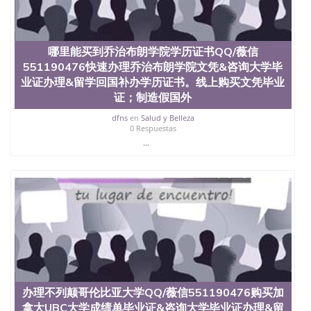
材料； 3、留服注册申请账号，付定金； 4、预约递
交时间，公司人员陪同客户本人一起去留服递交材
料； 5、等待结果，完成结果书留服直接邮寄给客户
6、客户确认收到结果，付余款。 我们对海外大学及
哪里能买到乔治布朗学院学历证书QQ/薇信
学院的毕业证成绩单所使用的材料，尺寸大小，防伪
551190476快速办理乔治布朗学院文凭&咨询大学毕
结构（包括：水印，阴影底纹，钢印LOGO烫金烫
银，LOGO烫金烫银复合重叠。 文字图案浮雕，激光
业证办理&留学回国补办学历证书。线上购买文凭毕业
镭射，紫外荧光，温感，复印防伪）都有原版本文凭
证；制造假国外
对照。质量得到了广大海外客户群体的认可，同时和
dfns
en
Salud y Belleza
海外学校留学中介， 同时能做到与时俱进，及时掌握
0 Respuestas
各大院校的（毕业证，成绩单，资格证，学生卡，结
...
业证，录取通知书，在读证明等相关材料）的版本更
新信息， 能够在时间掌握的海外学历文凭的样版，尺
寸大小，纸张材质，防伪技术等等，并在时间收集到
原版实物，以求达到客户的需求。 我们的优势： 我
们在保证合理定价的同时，坚持较高性价比，通过品
质和效率不断优化，为您倾情诠释什么是高性价比。
咨询顾问：Sam q/微信:551190476 Q/微
信:551190476办理毕业证成绩单、教育部认证,录取通
知书，雅思，留学回国证明.
公司专业制作、办理、仿制、成绩单文凭、改成绩、
教育部学历学位认证、毕业证、成绩单、文凭、学历
办理不列颠哥伦比亚大学QQ/薇信551190476购买加
文凭、假文凭假毕业证假学历书制作、假制作、办
拿大UBC大学成绩单毕业证&咨询大学毕业证办理&留