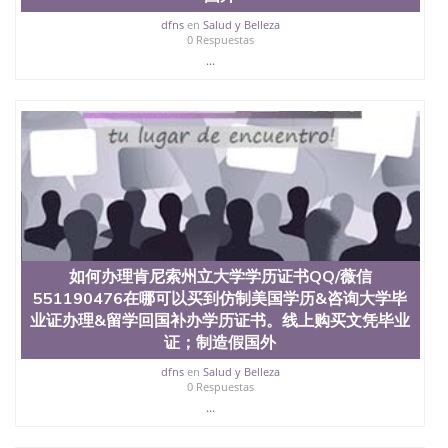
年，简称SJSU，是加州历史悠久的大学之一，也是美
西地区的公立大学之一。位于圣何塞市San Jose中
dfns
en
Salud y Belleza
0 Respuestas
心，占地154公顷。它是一所位于加利福尼亚州的著
...
名综合性公立大学，它以极高的就业率，全美名列前
茅的毕业薪资，浓厚的多元化学术氛围，杰出的本科
教育质量，被《福克斯》杂志评选为全美50强公立综
合性大学，每年有来自世界各地的成百上千的海外学
生前往求学。 至今，这是一所在世界上享有学术地
位、声誉、实习机会和影响力的高等教育机构，并获
誉为美国本科教育质量的核心代表。其计算机系与会
计系更是在当今美国大学教学排名中表现优异。其毕
业生大多可以在其所处地域的世界硅谷中心得到工作
机会。许多硅谷公司甚至在学生大三和大四的学期提
供许多相应科系的实习机会。无论是加州大学系统
(UC)，还是加州州立大学系统(CSU), 圣何塞州立大学
如何办理肯尼索州立大学学历证书QQ/薇信
都占据着加州所有大学中的地理位置。 圣何塞州立大
551190476在哪可以买到仿制美国学历&咨询大学毕
学座落于硅谷(Silicon Valley), 于附近的旧金山-圣何塞
业证办理&留学回国补办学历证书。线上购买文凭毕业
地区为全美的重要科技中心。约有学生三万人，超过
证；制造假国外
134种学士学科和65个硕士学科，并有来自世界60余
国的学生来此就读。其有名的科系如计算机科学，电
dfns
en
Salud y Belleza
子工程学，工商管理学，艺术设计，和航空学等，深
0 Respuestas
受性肯定及好评；而各种大学部和研究所的商学课程
...
也吸引了众多不同国家的专业人士前来研究与学习。
二、办理流程： 1、收集客户办理信息； 2、客户付