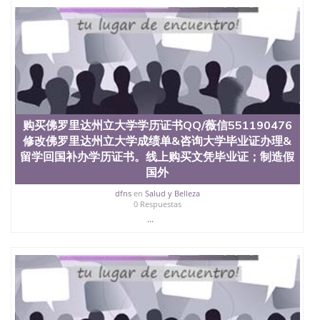
定金下单； 3、公司确认到账转制作点做电子图；
4、电子图做好发给客户确认； 5、电子图确认好转成
品部做成品； 6、成品做好拍照或者视频确认再付余
款； 7、快递给客户（国内顺丰，国外DHL）。 三、
真实网上可查的证明材料 1、教育部学历学位认证，
留服真实存档可查，存档。 2、留学回国人员证明
（使馆认证），使馆网站真实存档可查。 3、留信网
真实可查认证办理，存档可查，终身受用。 四、办理
流程农业科学院、艺术与建筑学院、商学院、交流学
购买佛罗里达州立大学学历证书QQ/薇信551190476
院、地球及物质科学院、教育学院、工程学院、健康
修改佛罗里达州立大学成绩单&咨询大学毕业证办理&
与人类发展学院、信息工程与科学学院、人文学院、
留学回国补办学历证书。线上购买文凭毕业证；制造假
护理学院、科学学院等。学校的教育学院排名在全美
国外
前十名，工学院排名在前十五名，且继续攀升中。纽
约大学为学生们提供本科、硕士及博士学位。学校的
dfns
en
Salud y Belleza
专业课程包括：会计学、MBA、财务、教育、建筑工
0 Respuestas
程、经济、医学、护理、文学、音乐、生物学、统计
...
学、美术、电子工程、天文学、农业、环境污染控
制、历史、电气工程、生物工程、建筑设计、工商管
理、材料科学、机械工程、航天工程、土木工程、数
学、化学、英语、社会科学、心理学、戏剧、市场营
销、机械工程、计算机科学、物理学、人工智能、商
科、金融专业 1、客户提供相关材料，确定客户办理
信息，给出操作方案； 2、补充毕业证成绩单等相关