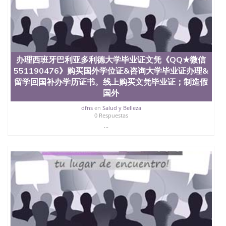
学学历 绩单购买学位证书/澳洲读本科硕士做文凭/购
买澳洲大学毕业证成绩单假文凭学历
offieUniversityofSouthernQueensland 澳洲读书未毕
业找人做文凭学位qq微信551190476澳洲读CQU中央
昆士兰大学学历成绩单购买学位证书/澳洲读本科硕
士做文凭/购买澳洲大学毕业证成绩单假文凭学历办
理得克萨斯农工大学康莫斯分校学历文凭QQ/薇信
办理西班牙巴利亚多利德大学毕业证文凭《QQ★微信
551190476美国学历真实认证&咨询大学毕业证办理&
551190476》购买国外学位证&咨询大学毕业证办理&
留学回国补办学历证书。线上购买文凭毕业证；制造
留学回国补办学历证书。线上购买文凭毕业证；制造假
假国外大学文凭、肆业证、毕业公证、毕业证明书、
国外
结业证、录取通知书、Offer、在读证明、雅思托福
dfns
en
Salud y Belleza
0 Respuestas
...