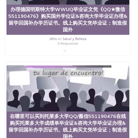
QQ微信551190476找毕业证封皮QQ微信551190476国
办理德国明斯特大学WWUQ毕业证文凭《QQ★微信
外毕业证外壳定制QQ微信551190476快速代办国外毕
551190476》购买国外学位证&咨询大学毕业证办理&
业证QQ微信551190476快速拿到国外文凭QQ微信
551190476国外留学文凭认证QQ微信551190476国外
留学回国补办学历证书。线上购买文凭毕业证；制造假
文凭回国认证QQ微信551190476泰国文凭办理QQ微
国外
信551190476法国留学回国证明QQ微信551190476 国
dfns
en
Salud y Belleza
外烫金照片QQ微信551190476外国文凭在中国有用吗
0 Respuestas
QQ微信551190476德国留学回国证明QQ微信
...
551190476爱尔兰留学回国证明QQ微信551190476国
外硕士文凭办理QQ微信551190476 网上买文凭可靠
吗QQ微信551190476买国外文凭质量QQ微信
551190476国外本科毕业证怎么办理QQ微信
551190476国外大学文凭真制作QQ微信551190476办
国外文凭可找工作QQ微信551190476国外大学有毕业
证QQ微信551190476办理国外毕业证价格QQ微信
551190476国外编号查询QQ微信551190476办理国外
文凭要交定金吗QQ微信551190476办国外可查文凭
QQ微信551190476网上购买真文凭可信吗QQ微信
551190476学士学位证书查询机构QQ微信551190476
在哪里可以买到托莱多大学QQ/薇信551190476在线
国外资格证书办理QQ微信551190476如何办理学历认
证QQ微信551190476海外文凭认证办理QQ微信
购买托莱多大学成绩单毕业证&咨询大学毕业证办理&
551190476 圣何塞州立大学（San Jose State
留学回国补办学历证书。线上购买文凭毕业证；制造假
University, 又译为“圣荷西州立大学”）成立于1857
国外