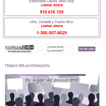
用吗551190476假的毕业证成绩单可以办学历认证吗
551190476要定居国外需要办理什么材料551190476
入职事业单位/国企假的毕业证会查吗551190476入职
910 616 159
国企/事业单位需要些什么材料551190476办理假毕业
证在国内能用吗, 挂科拿不到毕业证怎么办, 毕业证丢
了怎么办, 没有正常毕业怎么办理毕业证,没毕业可以
办学历认证吗,您是否因为中途辍学、挂科而没有正常
1-305-507-8029
毕业551190476您是否因为递交材料不齐而被拒之门
外551190476您是否因没正常毕业而导致回国得不到
教育部认证在校挂科了不想读了,成绩不理想毕不了业
怎么办551190476找工作没有文凭怎么办,怎么办理本
科/研究生文凭551190476如何办理本科/硕士毕业证
551190476网上买文凭可靠吗551190476哪里可以买
国外文凭551190476国外本科毕业证怎么办理
551190476国外大学文凭可以打工作吗551190476怎
TEMAS RELACIONADOS:
么办理 外假毕业证551190476哪里可以制作美国毕业
证551190476哪里可以办理澳洲毕业证551190476留
学生在哪里可以买假毕业证551190476哪里可以办理
加拿大毕业证551190476申请学校办理假的毕业证成
绩单可以吗551190476哪里可以办理水印成绩单
551190476哪里可以修改成绩单GPA分数551190476
假毕业证能查出来吗551190476假文凭网上能查到吗
551190476 如何拿到国外毕业证QQ微信551190476办
假大学毕业证QQ微信551190476国外毕业证去哪认证