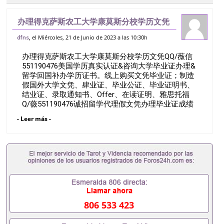
办理得克萨斯农工大学康莫斯分校学历文凭
QQ/薇信551190476美国学历真实认证&
, el Miércoles, 21 de Junio de 2023 a las 10:30h
dfns
咨询大学毕业证办理&留学回国补办学历证
办理得克萨斯农工大学康莫斯分校学历文凭QQ/薇信
书。线上购买文凭毕业证；制造假国外
551190476美国学历真实认证&咨询大学毕业证办理&
留学回国补办学历证书。线上购买文凭毕业证；制造
假国外大学文凭、肆业证、毕业公证、毕业证明书、
结业证、录取通知书、Offer、在读证明、雅思托福
Q/薇551190476诚招留学代理假文凭办理毕业证成绩
单办理教育部认证办理大使馆认证办理留学归国证明
- Leer más -
办理留信网认证办理留服认证办理学历认证办理学生
卡办理录取通知书办理学位证书办理美国文凭办理澳
洲文凭办理英国文凭办理加拿大文凭办理德国文凭
一、快速办理材料： 1、毕业证+成绩单+留学回国人
员证明+教育部认证,录取通知书，雅思。（全套留学
回国必备证明材料，给父母及亲朋好友一份完美交
代）； 2、雅思、托福，OFFER，在读证明，学生卡
等留学相关材料（申请学校、转学，甚至是申请工签
都可以用到）。 注：上述材料，随时都可以安排办
806 533 423
理，毕业证成绩单，学校，专业，学位，毕业时间都
可以根据客户要求安排。 国内找工作假的毕业证可以