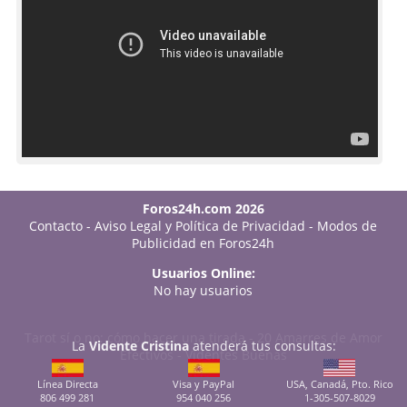
Foros24h.com 2026
Contacto
-
Aviso Legal y Política de Privacidad
-
Modos de
Publicidad en Foros24h
Usuarios Online:
No hay usuarios
Tarot sí o no: cómo hacer una tirada
-
20 Amarres de Amor
La
Vidente Cristina
atenderá tus consultas:
Efectivos
-
Videntes Buenas
Línea Directa
Visa y PayPal
USA, Canadá, Pto. Rico
806 499 281
954 040 256
1-305-507-8029