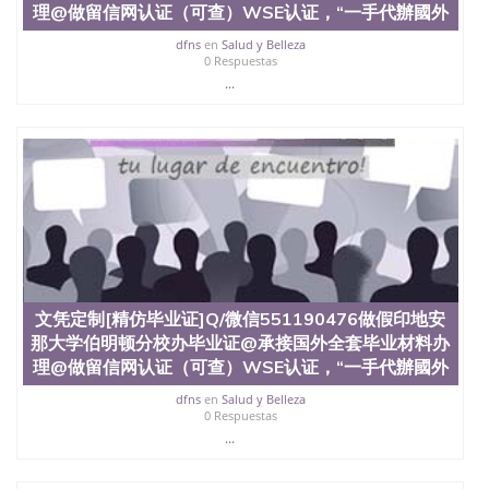
理@做留信网认证（可查）WSE认证，“一手代辦國外
dfns
en
Salud y Belleza
0 Respuestas
...
文凭定制[精仿毕业证]Q/微信551190476做假印地安
那大学伯明顿分校办毕业证@承接国外全套毕业材料办
理@做留信网认证（可查）WSE认证，“一手代辦國外
dfns
en
Salud y Belleza
0 Respuestas
...