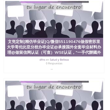
文凭定制[精仿毕业证]Q/微信551190476做假密苏里
大学哥伦比亚分校办毕业证@承接国外全套毕业材料办
理@做留信网认证（可查）WSE认证，“一手代辦國外
dfns
en
Salud y Belleza
0 Respuestas
...