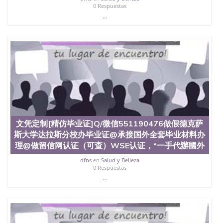
0 Respuestas
...
文凭定制[精仿毕业证]Q/微信551190476做假德克萨
斯大学达拉斯分校办毕业证@承接国外全套毕业材料办
理@做留信网认证（可查）WSE认证，“一手代辦國外
dfns
en
Salud y Belleza
0 Respuestas
...