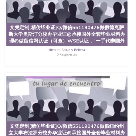
文凭定制[精仿毕业证]Q/微信551190476做假德克萨
斯大学奥斯汀分校办毕业证@承接国外全套毕业材料办
理@做留信网认证（可查）WSE认证，“一手代辦國外
dfns
en
Salud y Belleza
0 Respuestas
...
文凭定制[精仿毕业证]Q/微信551190476做假纽约州
立大学布法罗分校办毕业证@承接国外全套毕业材料办