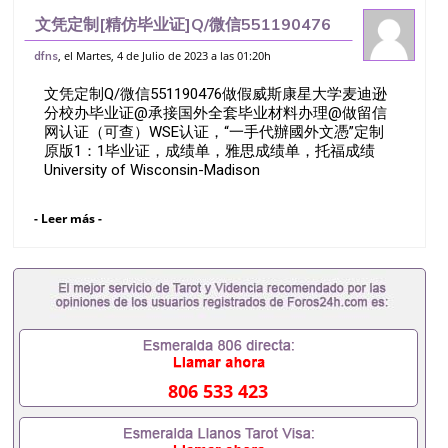
文凭定制[精仿毕业证]Q/微信551190476
做假威斯康星大学麦迪逊分校办毕业证@承
, el Martes, 4 de Julio de 2023 a las 01:20h
dfns
接国外全套毕业材料办理@做留信网认证
文凭定制Q/微信551190476做假威斯康星大学麦迪逊
（可查）WSE认证，“一手代辦國外
分校办毕业证@承接国外全套毕业材料办理@做留信
网认证（可查）WSE认证，“一手代辦國外文憑”定制
原版1：1毕业证，成绩单，雅思成绩单，托福成绩
University of Wisconsin-Madison
- Leer más -
806 533 423