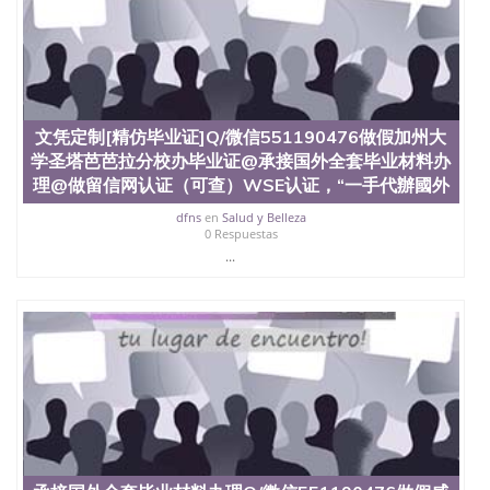
文凭定制[精仿毕业证]Q/微信551190476做假加州大
学圣塔芭芭拉分校办毕业证@承接国外全套毕业材料办
理@做留信网认证（可查）WSE认证，“一手代辦國外
dfns
en
Salud y Belleza
0 Respuestas
...