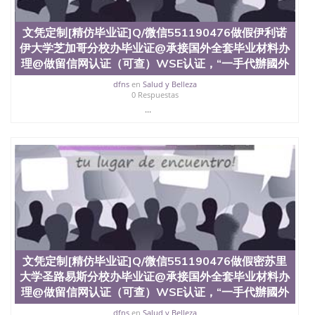
文凭定制[精仿毕业证]Q/微信551190476做假伊利诺
伊大学芝加哥分校办毕业证@承接国外全套毕业材料办
理@做留信网认证（可查）WSE认证，“一手代辦國外
dfns
en
Salud y Belleza
0 Respuestas
...
文凭定制[精仿毕业证]Q/微信551190476做假密苏里
大学圣路易斯分校办毕业证@承接国外全套毕业材料办
理@做留信网认证（可查）WSE认证，“一手代辦國外
dfns
en
Salud y Belleza