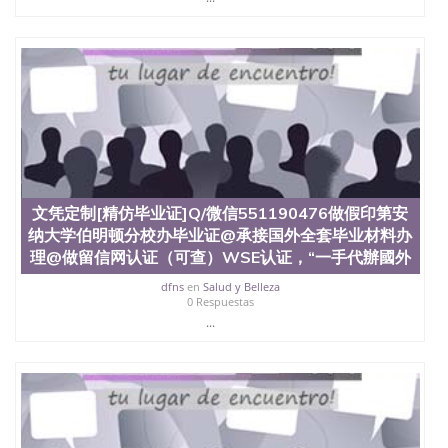
文凭定制[精仿毕业证]Q/微信551190476做假印第安
纳大学伯明顿分校办毕业证@承接国外全套毕业材料办
理@做留信网认证（可查）WSE认证，“一手代辦國外
dfns
en
Salud y Belleza
0 Respuestas
...