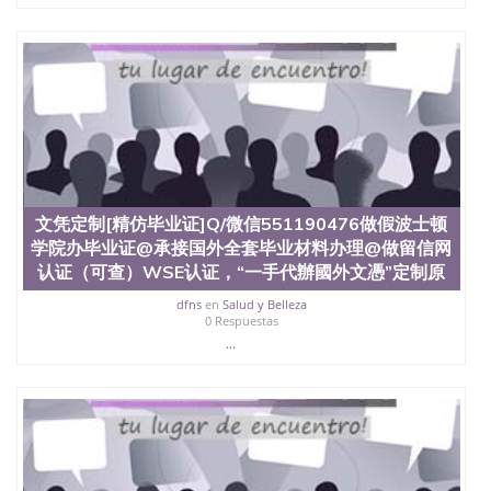
文凭定制[精仿毕业证]Q/微信551190476做假波士顿
学院办毕业证@承接国外全套毕业材料办理@做留信网
认证（可查）WSE认证，“一手代辦國外文憑”定制原
dfns
en
Salud y Belleza
0 Respuestas
...