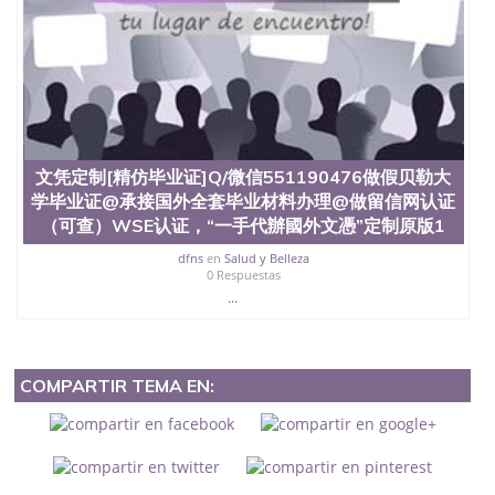
文凭定制[精仿毕业证]Q/微信551190476做假贝勒大
学毕业证@承接国外全套毕业材料办理@做留信网认证
（可查）WSE认证，“一手代辦國外文憑”定制原版1
dfns
en
Salud y Belleza
0 Respuestas
...
COMPARTIR TEMA EN: