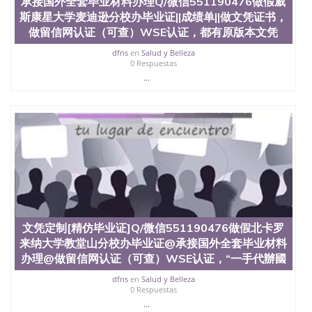
承接国外全套毕业材料办理Q/微信551190476做假威
斯康星大学麦迪逊分校办毕业证||成绩单||做文凭证书，
做留信网认证（可查）WSE认证，都有原版本文凭
dfns
en
Salud y Belleza
0 Respuestas
...
文凭定制[精仿毕业证]Q/微信551190476做假北卡罗
来纳大学教堂山分校办毕业证@承接国外全套毕业材料
办理@做留信网认证（可查）WSE认证，“一手代辦國
dfns
en
Salud y Belleza
0 Respuestas
...