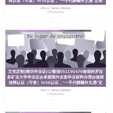
网认证（可查）WSE认证，“一手代辦國外文憑”定制
dfns
en
Salud y Belleza
0 Respuestas
...
文凭定制[精仿毕业证]Q/微信551190476做假科罗拉
多矿业大学毕业证@承接国外全套毕业材料办理@做留
信网认证（可查）WSE认证，“一手代辦國外文憑”定
dfns
en
Salud y Belleza
0 Respuestas
...