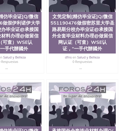
精仿毕业证]Q/微信
文凭定制[精仿毕业证]Q/微信
476做假伊利诺伊大学
551190476做假密苏里大学圣
校办毕业证@承接国
路易斯分校办毕业证@承接国
业材料办理@做留信
外全套毕业材料办理@做留信
（可查）WSE认
网认证（可查）WSE认
“一手代辦國外
证，“一手代辦國外
en
Salud y Belleza
dfns
en
Salud y Belleza
0 Respuestas
0 Respuestas
...
...
精仿毕业证]Q/微信
承接国外全套毕业材料办理Q/