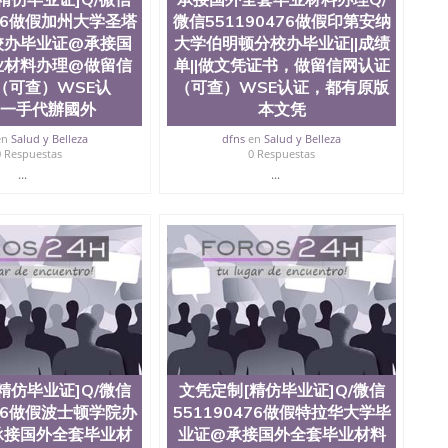
476做假加州大学圣塔
微信551190476做假印第安纳
校办毕业证@承接国
大学伯明顿分校办毕业证||成绩
业材料办理@做留信
单||做文凭证书，做留信网认证
（可查）WSE认
（可查）WSE认证，都有原版
“一手代辦國外
本文凭
en
Salud y Belleza
dfns
en
Salud y Belleza
0 Respuestas
0 Respuestas
...
...
精仿毕业证]Q/微信
文凭定制[精仿毕业证]Q/微信
476做假波士顿学院办
551190476做假特拉华大学毕
承接国外全套毕业材
业证@承接国外全套毕业材料