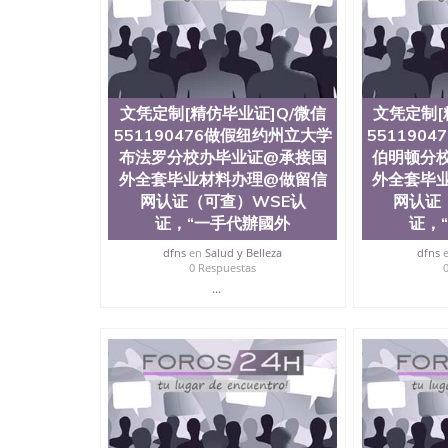
文凭定制[精仿毕业证]Q/微信
文凭定制[
551190476做假纽约州立大学
551190
布法罗分校办毕业证@承接国
伯明顿分
外全套毕业材料办理@做留信
外全套毕
网认证（可查）WSE认
网认证
证，“一手代辦國外
证，
dfns
en
Salud y Belleza
dfns
0 Respuestas
...