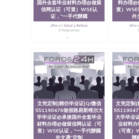
国外全套毕业材料办理@做留
料办理@
信网认证（可查）WSE认
查）WSE
证，“一手代辦國
外
dfns
en
Salud y Belleza
dfns
0 Respuestas
...
文凭定制[精仿毕业证]Q/微信
文凭定制[
551190476做假路易斯维尔大
551190
学毕业证@承接国外全套毕业
大学毕业
材料办理@做留信网认证（可
业材料办
查）WSE认证，“一手代辦國
（可查）W
外文憑”定制
辦