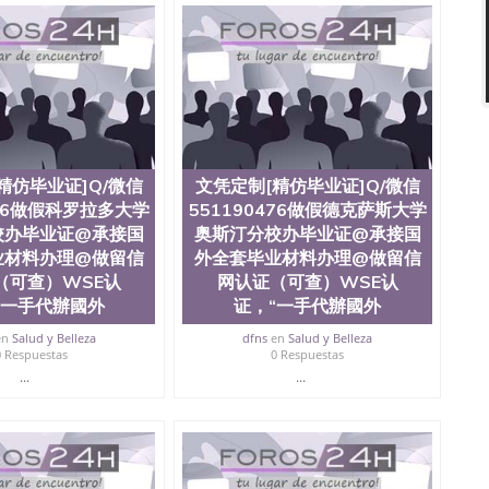
精仿毕业证]Q/微信
文凭定制[精仿毕业证]Q/微信
476做假科罗拉多大学
551190476做假德克萨斯大学
校办毕业证@承接国
奥斯汀分校办毕业证@承接国
业材料办理@做留信
外全套毕业材料办理@做留信
（可查）WSE认
网认证（可查）WSE认
“一手代辦國外
证，“一手代辦國外
en
Salud y Belleza
dfns
en
Salud y Belleza
0 Respuestas
0 Respuestas
...
...