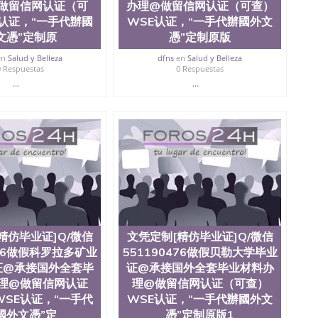
做留信网认证（可
办理@做留信网认证（可查）
认证，“一手代辦國
WSE认证，“一手代辦國外文
文憑”定制原
憑”定制原版
en
Salud y Belleza
dfns
en
Salud y Belleza
0 Respuestas
0 Respuestas
...
...
精仿毕业证]Q/微信
文凭定制[精仿毕业证]Q/微信
476做假科罗拉多矿业
551190476做假贝勒大学毕业
证@承接国外全套毕
证@承接国外全套毕业材料办
理@做留信网认证
理@做留信网认证（可查）
SE认证，“一手代
WSE认证，“一手代辦國外文
國外文憑”定
憑”定制原版1