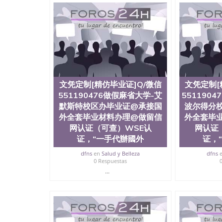
文凭定制[精仿毕业证]Q/微信
文凭定制[
551190476做假麻省大学-艾
551190
默斯特校区办毕业证@承接国
波尔得分
外全套毕业材料办理@做留信
外全套毕
网认证（可查）WSE认
网认证
证，“一手代辦國外
证，
dfns
en
Salud y Belleza
dfns
0 Respuestas
...