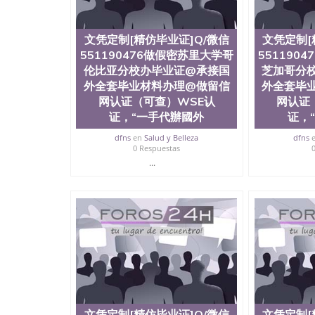
文凭定制[精仿毕业证]Q/微信
文凭定制[
551190476做假密苏里大学哥
551190
伦比亚分校办毕业证@承接国
芝加哥分
外全套毕业材料办理@做留信
外全套毕
网认证（可查）WSE认
网认证
证，“一手代辦國外
证，
dfns
en
Salud y Belleza
dfns
0 Respuestas
...
文凭定制[精仿毕业证]Q/微信
文凭定制[