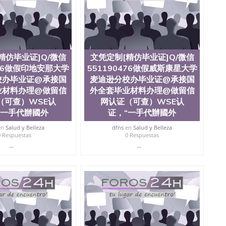
精仿毕业证]Q/微信
文凭定制[精仿毕业证]Q/微信
476做假印地安那大学
551190476做假威斯康星大学
校办毕业证@承接国
麦迪逊分校办毕业证@承接国
业材料办理@做留信
外全套毕业材料办理@做留信
（可查）WSE认
网认证（可查）WSE认
“一手代辦國外
证，“一手代辦國外
en
Salud y Belleza
dfns
en
Salud y Belleza
0 Respuestas
0 Respuestas
...
...