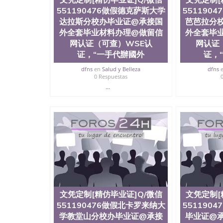
551190476做假德克萨斯大学
551190
达拉斯分校办毕业证@承接国
芭芭拉分
外全套毕业材料办理@做留信
外全套毕
网认证（可查）WSE认
网认证
证，“一手代辦國外
证，
dfns
en
Salud y Belleza
dfns
0 Respuestas
...
文凭定制[精仿毕业证]Q/微信
文凭定制[
551190476做假北卡罗来纳大
551190
学教堂山分校办毕业证@承接
毕业证@