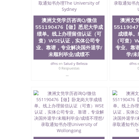
网上买文凭可靠吗QQ微信551190476买国外文凭
551190476国外大学文凭真制作QQ微信55119
证QQ微信551190476办理国外毕业证价格QQ微信5
要交定金吗QQ微信551190476办国外可查文凭QQ微
澳洲文凭学历咨询Q/微信
澳洲文凭
学士学位证书查询机构QQ微信551190476 国外
551190476【做】悉尼大学成
551190
551190476海外文凭认证办理QQ微信551190476 圣何
绩单。线上办理留信认证（可
成绩单。
西州立大学”）成立于1857年，简称SJSU，
查）WSE认证，实体公司专
（可查）W
位于圣何塞市San Jose中心，占地154公
业、靠谱，专业解决国外退学/
专业、靠
高的就业率，全美名列前茅的毕业薪资，浓厚的
未顺利毕业/成绩不
学/
志评选为全美50强公立综合性大学，每年有来自
所在世界上享有学术地位、声誉、实习机会和影
dfns
en
Salud y Belleza
dfns
代表。其计算机系与会计系更是在当今美国大学
0 Respuestas
世界硅谷中心得到工作机会。许多硅谷公司甚至
...
无论是加州大学系统(UC)，还是加州州立大学系统
位置。 圣何塞州立大学座落于硅谷(Silicon Va
有学生三万人，超过134种学士学科和65个硕
系如计算机科学，电子工程学，工商管理学，艺
和研究所的商学课程也吸引了众多不同国家的专业
理信息； 2、客户付定金下单； 3、公司确认到
电子图确认好转成品部做成品； 6、成品做好拍
外DHL）。 三、真实网上可查的证明材料 1、
国人员证明（使馆认证），使馆网站真实存档可
用。 四、办理流程农业科学院、艺术与建筑学
程学院、健康与人类发展学院、信息工程与科学