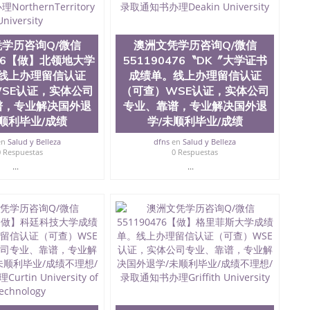
质量QQ微信551190476国外本科毕业证怎么办理QQ微信
0476办国外文凭可找工作QQ微信551190476国外大学有毕业
51190476国外编号查询QQ微信551190476办理国外文凭
信551190476网上购买真文凭可信吗QQ微信551190476
学历咨询Q/微信
澳洲文凭学历咨询Q/微信
资格证书办理QQ微信551190476如何办理学历认证QQ微信
476【做】北领地大学
551190476〝DK〞大学证书
塞州立大学（San Jose State University, 又译为“圣荷
线上办理留信认证
成绩单。线上办理留信认证
是加州历史悠久的大学之一，也是美西地区的公立大学之一。
SE认证，实体公司
（可查）WSE认证，实体公司
顷。它是一所位于加利福尼亚州的著名综合性公立大学，它以极
谱，专业解决国外退
专业、靠谱，专业解决国外退
多元化学术氛围，杰出的本科教育质量，被《福克斯》杂
未顺利毕业/成绩
学/未顺利毕业/成绩
世界各地的成百上千的海外学生前往求学。 至今，这是一
响力的高等教育机构，并获誉为美国本科教育质量的核心
en
Salud y Belleza
dfns
en
Salud y Belleza
教学排名中表现优异。其毕业生大多可以在其所处地域的
0 Respuestas
0 Respuestas
在学生大三和大四的学期提供许多相应科系的实习机会。
...
...
(CSU), 圣何塞州立大学都占据着加州所有大学中的地理
lley), 于附近的旧金山-圣何塞地区为全美的重要科技中心。约
士学科，并有来自世界60余国的学生来此就读。其有名的科
术设计，和航空学等，深受性肯定及好评；而各种大学部
人士前来研究与学习。 二、办理流程： 1、收集客户办
账转制作点做电子图； 4、电子图做好发给客户确认； 5、
照或者视频确认再付余款； 7、快递给客户（国内顺丰，国
教育部学历学位认证，留服真实存档可查，存档。 2、留学回
查。 3、留信网真实可查认证办理，存档可查，终身受
院、商学院、交流学院、地球及物质科学院、教育学院、工
学院、人文学院、护理学院、科学学院等。学校的教育学