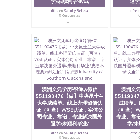
学/未顺利毕业/成
退学
dfns
en
Salud y Belleza
dfns
0 Respuestas
...
澳洲文凭学历咨询Q/微信
澳洲文凭
551190476【做】中央昆士兰
551190
大学成绩单。线上办理留信认
成绩单。
证（可查）WSE认证，实体公
（可查）W
司专业、靠谱，专业解决国外
专业、靠
退学/未顺利毕业/
学/
dfns
en
Salud y Belleza
dfns
0 Respuestas