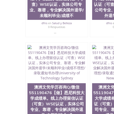
查）WSE认证，实体公司专
University）圣何塞州立大学成绩单（San Jose S
认证（可查
State University）圣何塞州立大学（San Jose St
业、靠谱，专业解决国外退学/
公司专业
University）圣何塞州立大学（ San Jose State Un
未顺利毕业/成绩不
外退
圣何塞州立大学文凭（San Jose State Universit
圣何塞州立大学文凭（San Jose State Universit
dfns
en
Salud y Belleza
dfns
0 Respuestas
塞州立大学学历（San Jose State University）
...
大学学历（San Jose State University）圣何塞
（San Jose State University）圣何塞州立大学（S
State University）圣何塞州立大学学位证（San J
State University）圣何塞州立大学学位证（San Jos
University）圣何塞州立大学（San Jose State Un
何塞州立大学（San Jose State University）圣
立大学学位证（San Jose State University）圣
立大学结业证（San Jose State University）圣
立大学学位证（San Jose State University）圣
立大学学历证书（San Jose State University）
塞州立大学学历证书（San Jose State Unive
读CQU中央昆士兰大学学历 绩单购买学位证书
澳洲文凭学历咨询Q/微信
澳洲文凭
学历offieUniversityofSouthernQueens
551190476【做】悉尼科技大
551190
央昆士兰大学学历成绩单购买学位证书/澳洲读
学成绩单。线上办理留信认证
大学成绩
洲文凭学历咨询Q/微信551190476【做】墨
（可查）WSE认证，实体公司
证（可查）
公司专业、靠谱，专业解决国外退学/未顺利毕业/成绩不理想/
专业、靠谱，专业解决国外退
司专业、