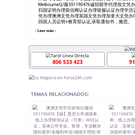
MelbourneQ/薇551190476诚招留学
归国证明办理留信网认证办理留服认证办理学历
凭办理澳洲文凭办理英国文凭办理加拿大文凭办理
回国人员证明+教育部认证,录取通知书，雅思
美交代）； 2、雅思、托福，OFFER，在读
- Leer más -
签都可以用到）。 注：上述材料，随时都可以
可以根据客户要求安排。 国内找工作假的毕业证可
551190476要定居国外需要办理什么材料55119
国企/事业单位需要些什么材料551190476办理
了怎么办, 没有正常毕业怎么办理毕业证,没毕
806 533 423
91
毕业551190476您是否因为递交材料不齐而被拒
育部认证在校挂科了不想读了,成绩不理想毕不了业怎
研究生文凭551190476如何办理本科/硕士毕业证5
文凭551190476国外本科毕业证怎么办理55119
业证551190476哪里可以制作美国毕业证55119
买假毕业证551190476哪里可以办理加拿大毕业
TEMAS RELACIONADOS:
551190476哪里可以办理水印成绩单5511904
吗551190476假文凭网上能查到吗551190476
信551190476国外毕业证去哪认证QQ微信5511
QQ微信551190476快速代办国外毕业证QQ微信55
凭认证QQ微信551190476国外文凭回国认证QQ微信
国证明QQ微信551190476 国外烫金照片QQ微信5
学回国证明QQ微信551190476爱尔兰留学回国证明Q