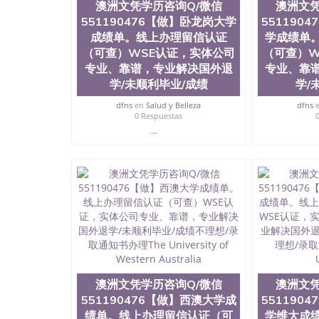
澳洲文凭学历咨询Q/微信
澳洲文凭
院排名在全美前十名，工学院排名在前十五名，
551190476【做】卧龙岗大学
551190
学位。学校的专业课程包括：会计学、MBA、
生物学、统计学、美术、电子工程、天文学、农
成绩单。线上办理留信认证
学成绩单
计、工商管理、材料科学、机械工程、航天工程
（可查）WSE认证，实体公司
（可查）W
剧、市场营销、机械工程、计算机科学、物理学
专业、靠谱，专业解决国外退
专业、靠
定客户办理信息，给出操作方案； 2、补充毕业
学/未顺利毕业/成绩
学/
4、预约递交时间，公司人员陪同客户本人一起去
给客户 6、客户确认收到结果，付余款。 我们
dfns
en
Salud y Belleza
dfns
小，防伪结构（包括：水印，阴影底纹，钢印LOG
0 Respuestas
激光镭射，紫外荧光，温感，复印防伪）都有原
...
时和海外学校留学中介， 同时能做到与时俱进
卡，结业证，录取通知书，在读证明等相关材料
版，尺寸大小，纸张材质，防伪技术等等，并在
势： 我们在保证合理定价的同时，坚持较高性
价比。 咨询顾问：Sam q/微信:551190476 Q
书，雅思，留学回国证明.
公司专业制作、办理、仿制、成绩单文凭、改成
文凭、假文凭假毕业证假学历书制作、假制作、
认证、留服认证、使馆认证、使馆证明、使馆留
认证、留学生学历认证、留学生学位认证、英国
澳洲文凭学历咨询Q/微信
澳洲文凭
历、新西兰学历认证等q:551190476 微信：55119
551190476【做】西澳大学成
551190
University）圣何塞州立大学毕业证（San Jose St
绩单。线上办理留信认证（可
学维大成
University）圣何塞州立大学成绩单（San Jose Sta