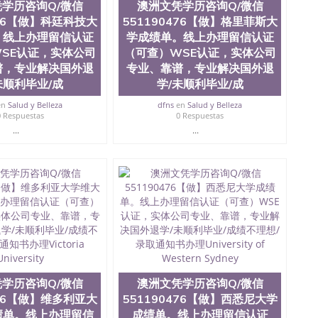
学历咨询Q/微信
澳洲文凭学历咨询Q/微信
且继续攀升中。纽约大学为学生们提供本科、硕士及博士
476【做】科廷科技大
551190476【做】格里菲斯大
财务、教育、建筑工程、经济、医学、护理、文学、音乐、
业、环境污染控制、历史、电气工程、生物工程、建筑设
。线上办理留信认证
学成绩单。线上办理留信认证
、土木工程、数学、化学、英语、社会科学、心理学、戏
SE认证，实体公司
（可查）WSE认证，实体公司
、人工智能、商科、金融专业 1、客户提供相关材料，确
谱，专业解决国外退
专业、靠谱，专业解决国外退
证成绩单等相关材料； 3、留服注册申请账号，付定金；
未顺利毕业/成
学/未顺利毕业/成
留服递交材料； 5、等待结果，完成结果书留服直接邮寄
对海外大学及学院的毕业证成绩单所使用的材料，尺寸大
en
Salud y Belleza
dfns
en
Salud y Belleza
O烫金烫银，LOGO烫金烫银复合重叠。 文字图案浮雕，
0 Respuestas
0 Respuestas
版本文凭对照。质量得到了广大海外客户群体的认可，同
...
...
，及时掌握各大院校的（毕业证，成绩单，资格证，学生
）的版本更新信息， 能够在时间掌握的海外学历文凭的样
时间收集到原版实物，以求达到客户的需求。 我们的优
价比，通过品质和效率不断优化，为您倾情诠释什么是高性
/微信:551190476办理毕业证成绩单、教育部认证,录取通知
绩、教育部学历学位认证、毕业证、成绩单、文凭、学历
办理、仿制学位证书、毕业证文凭、文凭毕业证、毕业证
学回国人员证明、留学生认证、学历认证、文凭认证学位
文凭学历、美国文凭学历、澳洲文凭学历、加拿大文凭学
学历咨询Q/微信
澳洲文凭学历咨询Q/微信
0476 圣何塞州立大学毕业证（San Jose State
476【做】维多利亚大
551190476【做】西悉尼大学
ate University）圣何塞州立大学毕业证（San Jose State
绩单。线上办理留信
成绩单。线上办理留信认证
te University）圣何塞州立大学成绩单（ San Jose State