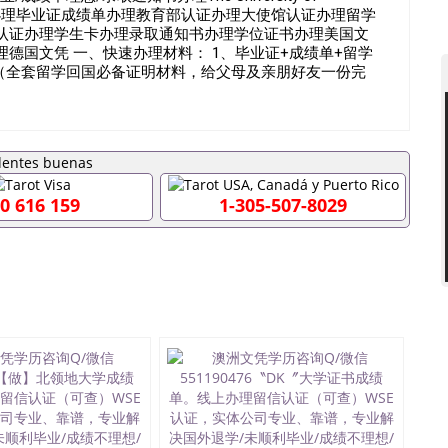
代理假文凭办理毕业证成绩单办理教育部认证办理大使馆认证办理留学
认证办理学生卡办理录取通知书办理学位证书办理美国文
德国文凭 一、快速办理材料： 1、毕业证+成绩单+留学
。（全套留学回国必备证明材料，给父母及亲朋好友一份完
证明，学生卡等留学相关材料（申请学校、转学，甚至是申请工
安排办理，毕业证成绩单，学校，专业，学位，毕业时间都
以用吗551190476假的毕业证成绩单可以办学历认证吗
0476入职事业单位/国企假的毕业证会查吗551190476入职
假毕业证在国内能用吗, 挂科拿不到毕业证怎么办, 毕业证丢
业可以办学历认证吗,您是否因为中途辍学、挂科而没有正常
0 616 159
1-305-507-8029
之门外551190476您是否因没正常毕业而导致回国得不到教
么办551190476找工作没有文凭怎么办,怎么办理本科/
51190476网上买文凭可靠吗551190476哪里可以买国外
0476国外大学文凭可以打工作吗551190476怎么办理 外假毕
0476哪里可以办理澳洲毕业证551190476留学生在哪里可以
证551190476申请学校办理假的毕业证成绩单可以吗
76哪里可以修改成绩单GPA分数551190476假毕业证能查出来
 如何拿到国外毕业证QQ微信551190476办假大学毕业证QQ微
90476找毕业证封皮QQ微信551190476国外毕业证外壳定制
1190476快速拿到国外文凭QQ微信551190476国外留学文
551190476泰国文凭办理QQ微信551190476法国留学回
51190476外国文凭在中国有用吗QQ微信551190476德国留
Q微信551190476国外硕士文凭办理QQ微信551190476