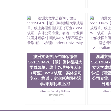
...
澳洲文凭学历咨询Q/微信
澳洲文凭
551190476【做】佛林德斯大
551190
学成绩单。线上办理留信认证
立大学成
（可查）WSE认证，实体公司
认证（可查
专业、靠谱，专业解决国外退
公司专业
学/未顺利毕业/成
外退
dfns
en
Salud y Belleza
dfns
0 Respuestas
...