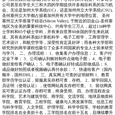
公司甚至在学生大三和大四的学期提供许多相应科系的实习机
会。无论是加州大学系统(UC)，还是加州州立大学系统(CSU),
圣何塞州立大学都占据着加州所有大学中的地理位置。 圣何
塞州立大学座落于硅谷(Silicon Valley), 于附近的旧金山-圣何塞
地区为全美的重要科技中心。约有学生三万人，超过134种学
士学科和65个硕士学科，并有来自世界60余国的学生来此就
读。其有名的科系如计算机科学，电子工程学，工商管理学，
艺术设计，和航空学等，深受性肯定及好评；而各种大学部和
研究所的商学课程也吸引了众多不同国家的专业人士前来研究
与学习。 二、办理流程： 1、收集客户办理信息； 2、客户付
定金下单； 3、公司确认到账转制作点做电子图； 4、电子图
做好发给客户确认； 5、电子图确认好转成品部做成品； 6、
成品做好拍照或者视频确认再付余款； 7、快递给客户（国内
顺丰，国外DHL）。 三、真实网上可查的证明材料 1、教育
部学历学位认证，留服真实存档可查，存档。 2、留学回国人
员证明（使馆认证），使馆网站真实存档可查。 3、留信网真
实可查认证办理，存档可查，终身受用。 四、办理流程农业
科学院、艺术与建筑学院、商学院、交流学院、地球及物质科
学院、教育学院、工程学院、健康与人类发展学院、信息工程
与科学学院、人文学院、护理学院、科学学院等。学校的教育
学院排名在全美前十名，工学院排名在前十五名，且继续攀升