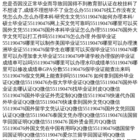
您是否因没正常毕业而导致回国得不到教育部认证在校挂科了
不想读了,成绩不理想毕不了业怎么办551190476找工作没有文
凭怎么办,怎么办理本科/研究生文凭551190476如何办理本科/
硕士毕业证551190476网上买文凭可靠吗551190476哪里可以买
国外文凭551190476国外本科毕业证怎么办理551190476国外大
学文凭可以打工作吗551190476怎么办理 外假毕业证
551190476哪里可以制作美国毕业证551190476哪里可以办理澳
洲毕业证551190476留学生在哪里可以买假毕业证551190476哪
里可以办理加拿大毕业证551190476申请学校办理假的毕业证
成绩单可以吗551190476哪里可以办理水印成绩单551190476哪
里可以修改成绩单GPA分数551190476假毕业证能查出来吗
551190476假文凭网上能查到吗551190476 如何拿到国外毕业
证QQ微信551190476办假大学毕业证QQ微信551190476国外毕
业证去哪认证QQ微信551190476找毕业证封皮QQ微信
551190476国外毕业证外壳定制QQ微信551190476快速代办国
外毕业证QQ微信551190476快速拿到国外文凭QQ微信
551190476国外留学文凭认证QQ微信551190476国外文凭回国
认证QQ微信551190476泰国文凭办理QQ微信551190476法国留
学回国证明QQ微信551190476 国外烫金照片QQ微信
551190476外国文凭在中国有用吗QQ微信551190476德国留学
回国证明QQ微信551190476爱尔兰留学回国证明QQ微信