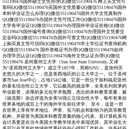
551190476国外硕士文凭办理QQ微信551190476 网上买文凭可
靠吗QQ微信551190476买国外文凭质量QQ微信551190476国外
本科毕业证怎么办理QQ微信551190476国外大学文凭真制作
QQ微信551190476办国外文凭可找工作QQ微信551190476国外
大学有毕业证QQ微信551190476办理国外毕业证价格QQ微信
551190476国外编号查询QQ微信551190476办理国外文凭要交
定金吗QQ微信551190476办国外可查文凭QQ微信551190476网
上购买真文凭可信吗QQ微信551190476学士学位证书查询机构
QQ微信551190476 国外资格证书办理QQ微信551190476如何
办理学历认证QQ微信551190476海外文凭认证办理QQ微信
551190476 圣何塞州立大学（San Jose State University, 又译
为“圣荷西州立大学”）成立于1857年，简称SJSU，是加州历
史悠久的大学之一，也是美西地区的公立大学之一。位于圣何
塞市San Jose中心，占地154公顷。它是一所位于加利福尼亚州
的著名综合性公立大学，它以极高的就业率，全美名列前茅的
毕业薪资，浓厚的多元化学术氛围，杰出的本科教育质量，被
《福克斯》杂志评选为全美50强公立综合性大学，每年有来自
世界各地的成百上千的海外学生前往求学。 至今，这是一所
在世界上享有学术地位、声誉、实习机会和影响力的高等教育
机构，并获誉为美国本科教育质量的核心代表。其计算机系与
会计系更是在当今美国大学教学排名中表现优异。其毕业生大
多可以在其所处地域的世界硅谷中心得到工作机会。许多硅谷