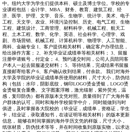
中。纽约大学为学生们提供本科、硕士及博士学位。学校的专
业课程包括：会计学、MBA、财务、教育、建筑工程、经
济、医学、护理、文学、音乐、生物学、统计学、美术、电子
工程、天文学、农业、环境污染控制、历史、电气工程、生物
工程、建筑设计、工商管理、材料科学、机械工程、航天工
程、土木工程、数学、化学、英语、社会科学、心理学、戏
剧、市场营销、机械工程、计算机科学、物理学、人工智能、
商科、金融专业 1、客户提供相关材料，确定客户办理信息，
给出操作方案； 2、补充毕业证成绩单等相关材料； 3、留服
注册申请账号，付定金； 4、预约递交时间，公司人员陪同客
户本人一起去留服递交材料； 5、等待结果，完成结果书留服
直接邮寄给客户 6、客户确认收到结果，付余款。 我们对海外
大学及学院的毕业证成绩单所使用的材料，尺寸大小，防伪结
构（包括：水印，阴影底纹，钢印LOGO烫金烫银，LOGO烫
金烫银复合重叠。 文字图案浮雕，激光镭射，紫外荧光，温
感，复印防伪）都有原版本文凭对照。质量得到了广大海外客
户群体的认可，同时和海外学校留学中介， 同时能做到与时
俱进，及时掌握各大院校的（毕业证，成绩单，资格证，学生
卡，结业证，录取通知书，在读证明等相关材料）的版本更新
信息， 能够在时间掌握的海外学历文凭的样版，尺寸大小，
纸张材质，防伪技术等等，并在时间收集到原版实物，以求达