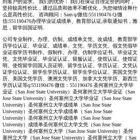
到客户的需求。 我们的优势： 我们在保证合理定价的同时，
坚持较高性价比，通过品质和效率不断优化，为您倾情诠释什
么是高性价比。 咨询顾问：Sam q/微信:551190476 Q/微
信:551190476办理毕业证成绩单、教育部认证,录取通知书，雅
思，留学回国证明.
公司专业制作、办理、仿制、成绩单文凭、改成绩、教育部学
历学位认证、毕业证、成绩单、文凭、学历文凭、假文凭假毕
业证假学历书制作、假制作、办理、仿制学位证书、毕业证文
凭、文凭毕业证、毕业证认证、留服认证、使馆认证、使馆证
明、使馆留学回国人员证明、留学生认证、学历认证、文凭认
证学位认证、留学生学历认证、留学生学位认证、英国文凭学
历、美国文凭学历、澳洲文凭学历、加拿大文凭学历、新西兰
学历认证等q:551190476 微信：551190476 圣何塞州立大学毕
业证（San Jose State University）圣何塞州立大学毕业证（San
Jose State University）圣何塞州立大学毕业证（San Jose State
University）圣何塞州立大学成绩单（San Jose State
University）圣何塞州立大学成绩单（ San Jose State
University）圣何塞州立大学成绩单（San Jose State
University）成绩单圣何塞州立大学文凭（San Jose State
University）圣何塞州立大学（San Jose State University）圣何
塞州立大学（San Jose State University）圣何塞州立大学（ San