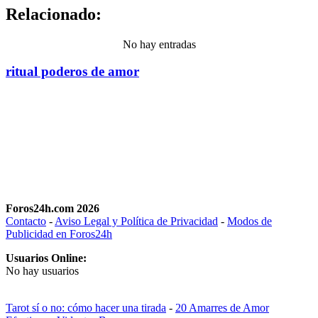
Relacionado:
No hay entradas
ritual poderos de amor
Foros24h.com 2026
Contacto
-
Aviso Legal y Política de Privacidad
-
Modos de
Publicidad en Foros24h
Usuarios Online:
No hay usuarios
Tarot sí o no: cómo hacer una tirada
-
20 Amarres de Amor