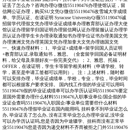
证丢了怎么办？咨询办理Q/微信551190476办理使馆认证，留
信网公证办理，购买SU文凭Q/微信551190476改雪城大学成绩
单、学历认证、在读证明 Syracuse UniversityQ/薇551190476诚
招留学代理假文凭办理毕业证成绩单办理教育部认证办理大使
馆认证办理留学归国证明办理留信网认证办理留服认证办理学
历认证办理学生卡办理录取通知书办理学位证书办理美国文凭
办理澳洲文凭办理英国文凭办理加拿大文凭办理德国文凭
一、快速办理材料： 1、毕业证+成绩单+留学回国人员证明
+教育部认证,录取通知书，雅思。（全套留学回国必备证明材
料，给父母及亲朋好友一份完美交代）； 2、雅思、托福，
OFFER，在读证明，学生卡等留学相关材料（申请学校、转
学，甚至是申请工签都可以用到）。 注：上述材料，随时都
可以安排办理，毕业证成绩单，学校，专业，学位，毕业时间
都可以根据客户要求安排。 国内找工作假的毕业证可以用吗
551190476假的毕业证成绩单可以办学历认证吗551190476要定
居国外需要办理什么材料551190476入职事业单位/国企假的毕
业证会查吗551190476入职国企/事业单位需要些什么材料
551190476办理假毕业证在国内能用吗, 挂科拿不到毕业证怎么
办, 毕业证丢了怎么办, 没有正常毕业怎么办理毕业证,没毕业
可以办学历认证吗,您是否因为中途辍学、挂科而没有正常毕
业551190476您是否因为递交材料不齐而被拒之门外551190476