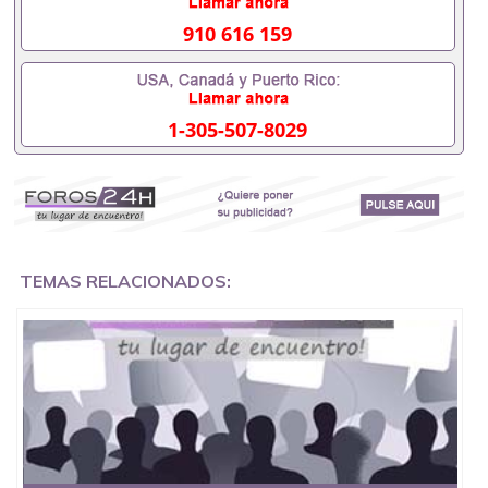
办理什么材料551190476入职事业单位/国企假的毕业
证会查吗551190476入职国企/事业单位需要些什么材
910 616 159
料551190476办理假毕业证在国内能用吗, 挂科拿不到
毕业证怎么办, 毕业证丢了怎么办, 没有正常毕业怎么
办理毕业证,没毕业可以办学历认证吗,您是否因为中
途辍学、挂科而没有正常毕业551190476您是否因为
1-305-507-8029
递交材料不齐而被拒之门外551190476您是否因没正
常毕业而导致回国得不到教育部认证在校挂科了不想
读了,成绩不理想毕不了业怎么办551190476找工作没
有文凭怎么办,怎么办理本科/研究生文凭551190476
如何办理本科/硕士毕业证551190476网上买文凭可靠
吗551190476哪里可以买国外文凭551190476国外本
科毕业证怎么办理551190476国外大学文凭可以打工
作吗551190476怎么办理 外假毕业证551190476哪里
TEMAS RELACIONADOS:
可以制作美国毕业证551190476哪里可以办理澳洲毕
业证551190476留学生在哪里可以买假毕业证
551190476哪里可以办理加拿大毕业证551190476申
请学校办理假的毕业证成绩单可以吗551190476哪里
可以办理水印成绩单551190476哪里可以修改成绩单
GPA分数551190476假毕业证能查出来吗551190476
假文凭网上能查到吗551190476 如何拿到国外毕业证
QQ微信551190476办假大学毕业证QQ微信551190476
国外毕业证去哪认证QQ微信551190476找毕业证封皮
QQ微信551190476国外毕业证外壳定制QQ微信