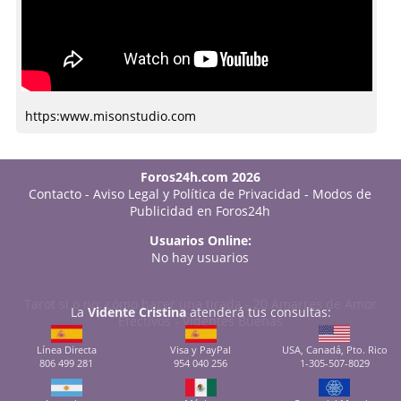
https:www.misonstudio.com
Foros24h.com 2026
Contacto
-
Aviso Legal y Política de Privacidad
-
Modos de
Publicidad en Foros24h
Usuarios Online:
No hay usuarios
Tarot sí o no: cómo hacer una tirada
-
20 Amarres de Amor
La
Vidente Cristina
atenderá tus consultas:
Efectivos
-
Videntes Buenas
Línea Directa
Visa y PayPal
USA, Canadá, Pto. Rico
806 499 281
954 040 256
1-305-507-8029