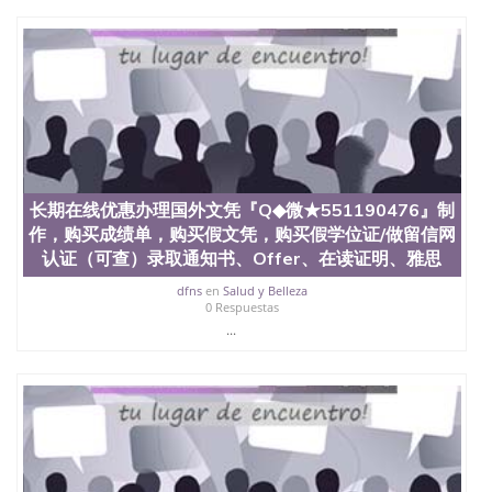
证认证、留服认证、使馆认证、使馆证明、使馆留学
回国人员证明、留学生认证、学历认证、文凭认证学
位认证、留学生学历认证、留学生学位认证、英国文
凭学历、美国文凭学历、澳洲文凭学历、加拿大文凭
学历、新西兰学历认证等q:551190476 微信：
551190476 圣何塞州立大学毕业证（San Jose State
University）圣何塞州立大学毕业证（San Jose State
University）圣何塞州立大学毕业证（San Jose State
University）圣何塞州立大学成绩单（San Jose State
University）圣何塞州立大学成绩单（ San Jose State
长期在线优惠办理国外文凭『Q◆微★551190476』制
University）圣何塞州立大学成绩单（San Jose State
作，购买成绩单，购买假文凭，购买假学位证/做留信网
University）成绩单圣何塞州立大学文凭（San Jose
State University）圣何塞州立大学（San Jose State
认证（可查）录取通知书、Offer、在读证明、雅思
University）圣何塞州立大学（San Jose State
dfns
en
Salud y Belleza
University）圣何塞州立大学（ San Jose State
0 Respuestas
University）圣何塞州立大学（San Jose State
...
University）圣何塞州立大学文凭（San Jose State
University）圣何塞州立大学文凭（San Jose State
University）文凭圣何塞州立大学文凭（San Jose
State University）圣何塞州立大学学历（ San Jose
State University）圣何塞州立大学学历（San Jose
State University）圣何塞州立大学学历（San Jose
State University）圣 塞州立大学学历（San Jose
State University）圣何塞州立大学（San Jose State