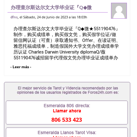
办理查尔斯达尔文大学毕业证『Q◆微
★551190476』制作，购买成绩单，购买
, el Sábado, 24 de Junio de 2023 a las 18:03h
dfns
假文凭，购买假学位证/做留信网认证（可
办理查尔斯达尔文大学毕业证『Q◆微★551190476』
查）录取通知书、Offer、在读证明、雅
制作，购买成绩单，购买假文凭，购买假学位证/做
留信网认证（可查）录取通知书、Offer、在读证明、
雅思托福成绩单，制造假国外大学文凭办理成绩单学
历认证 Charles Darwin University diplomaQ/薇
551190476诚招留学代理假文凭办理毕业证成绩单办
理教育部认证办理大使馆认证办理留学归国证明办理
- Leer más -
留信网认证办理留服认证办理学历认证办理学生卡办
理录取通知书办理学位证书办理美国文凭办理澳洲文
凭办理英国文凭办理加拿大文凭办理德国文凭 一、快
速办理材料： 1、毕业证+成绩单+留学回国人员证明
+教育部认证,录取通知书，雅思。（全套留学回国必
备证明材料，给父母及亲朋好友一份完美交代）；
2、雅思、托福，OFFER，在读证明，学生卡等留学
相关材料（申请学校、转学，甚至是申请工签都可以
用到）。 注：上述材料，随时都可以安排办理，毕业
806 533 423
证成绩单，学校，专业，学位，毕业时间都可以根据
客户要求安排。 国内找工作假的毕业证可以用吗
551190476假的毕业证成绩单可以办学历认证吗