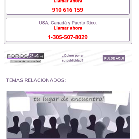
551190476要定居国外需要办理什么材料551190476
入职事业单位/国企假的毕业证会查吗551190476入职
910 616 159
国企/事业单位需要些什么材料551190476办理假毕业
证在国内能用吗, 挂科拿不到毕业证怎么办, 毕业证丢
了怎么办, 没有正常毕业怎么办理毕业证,没毕业可以
办学历认证吗,您是否因为中途辍学、挂科而没有正常
1-305-507-8029
毕业551190476您是否因为递交材料不齐而被拒之门
外551190476您是否因没正常毕业而导致回国得不到
教育部认证在校挂科了不想读了,成绩不理想毕不了业
怎么办551190476找工作没有文凭怎么办,怎么办理本
科/研究生文凭551190476如何办理本科/硕士毕业证
551190476网上买文凭可靠吗551190476哪里可以买
国外文凭551190476国外本科毕业证怎么办理
551190476国外大学文凭可以打工作吗551190476怎
TEMAS RELACIONADOS:
么办理 外假毕业证551190476哪里可以制作美国毕业
证551190476哪里可以办理澳洲毕业证551190476留
学生在哪里可以买假毕业证551190476哪里可以办理
加拿大毕业证551190476申请学校办理假的毕业证成
绩单可以吗551190476哪里可以办理水印成绩单
551190476哪里可以修改成绩单GPA分数551190476
假毕业证能查出来吗551190476假文凭网上能查到吗
551190476 如何拿到国外毕业证QQ微信551190476办
假大学毕业证QQ微信551190476国外毕业证去哪认证
QQ微信551190476找毕业证封皮QQ微信551190476国