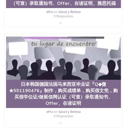
交时间，公司人员陪同客户本人一起去留服递交材
（可查）录取通知书、Offer、在读证明、雅思托福
料； 5、等待结果，完成结果书留服直接邮寄给客户
6、客户确认收到结果，付余款。 我们对海外大学及
dfns
en
Salud y Belleza
0 Respuestas
学院的毕业证成绩单所使用的材料，尺寸大小，防伪
...
结构（包括：水印，阴影底纹，钢印LOGO烫金烫
银，LOGO烫金烫银复合重叠。 文字图案浮雕，激光
镭射，紫外荧光，温感，复印防伪）都有原版本文凭
对照。质量得到了广大海外客户群体的认可，同时和
海外学校留学中介， 同时能做到与时俱进，及时掌握
各大院校的（毕业证，成绩单，资格证，学生卡，结
业证，录取通知书，在读证明等相关材料）的版本更
新信息， 能够在时间掌握的海外学历文凭的样版，尺
寸大小，纸张材质，防伪技术等等，并在时间收集到
原版实物，以求达到客户的需求。 我们的优势： 我
们在保证合理定价的同时，坚持较高性价比，通过品
质和效率不断优化，为您倾情诠释什么是高性价比。
日本韩国德国法国马来西亚毕业证『Q◆微
咨询顾问：Sam q/微信:551190476 Q/微
★551190476』制作，购买成绩单，购买假文凭，购
信:551190476办理毕业证成绩单、教育部认证,录取通
买假学位证/做留信网认证（可查）录取通知书、
知书，雅思，留学回国证明.
Offer、在读证明
公司专业制作、办理、仿制、成绩单文凭、改成绩、
dfns
en
Salud y Belleza
教育部学历学位认证、毕业证、成绩单、文凭、学历
0 Respuestas
文凭、假文凭假毕业证假学历书制作、假制作、办
...
理、仿制学位证书、毕业证文凭、文凭毕业证、毕业