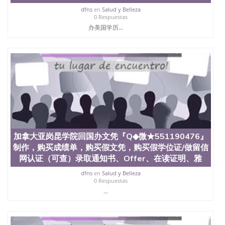
买澳洲大学毕业证成绩单假文凭学历
dfns
en
Salud y Belleza
offieUniversityofSouthernQueensland 澳洲读书未毕
0 Respuestas
业找人做文凭学位qq微信551190476澳洲读CQU中央
办美国学历...
昆士兰大学学历成绩单购买学位证书/澳洲读本科硕
士做文凭/购买澳洲大学毕业证成绩单假文凭学历办
理查尔斯达尔文大学毕业证『Q◆微★551190476』制
作，购买成绩单，购买假文凭，购买假学位证/做留
信网认证（可查）录取通知书、Offer、在读证明、雅
思托福成绩单，制造假国外大学文凭办理成绩单学历
认证 Charles Darwin University diploma
加拿大亚岗昆学院回国办文凭『Q◆微★551190476』
制作，购买成绩单，购买假文凭，购买假学位证/做留信
网认证（可查）录取通知书、Offer、在读证明、雅
dfns
en
Salud y Belleza
0 Respuestas
...