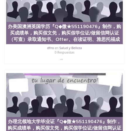
4、电子图做好发给客户确认； 5、电子图确认好转成
品部做成品； 6、成品做好拍照或者视频确认再付余
款； 7、快递给客户（国内顺丰，国外DHL）。 三、
真实网上可查的证明材料 1、教育部学历学位认证，
留服真实存档可查，存档。 2、留学回国人员证明
办美国澳洲英国学历『Q◆微★551190476』制作，购
（使馆认证），使馆网站真实存档可查。 3、留信网
买成绩单，购买假文凭，购买假学位证/做留信网认证
真实可查认证办理，存档可查，终身受用。 四、办理
（可查）录取通知书、Offer、在读证明、雅思托福成
流程农业科学院、艺术与建筑学院、商学院、交流学
院、地球及物质科学院、教育学院、工程学院、健康
dfns
en
Salud y Belleza
0 Respuestas
与人类发展学院、信息工程与科学学院、人文学院、
...
护理学院、科学学院等。学校的教育学院排名在全美
前十名，工学院排名在前十五名，且继续攀升中。纽
约大学为学生们提供本科、硕士及博士学位。学校的
专业课程包括：会计学、MBA、财务、教育、建筑工
程、经济、医学、护理、文学、音乐、生物学、统计
学、美术、电子工程、天文学、农业、环境污染控
制、历史、电气工程、生物工程、建筑设计、工商管
理、材料科学、机械工程、航天工程、土木工程、数
学、化学、英语、社会科学、心理学、戏剧、市场营
销、机械工程、计算机科学、物理学、人工智能、商
科、金融专业 1、客户提供相关材料，确定客户办理
信息，给出操作方案； 2、补充毕业证成绩单等相关
办理北领地大学毕业证『Q◆微★551190476』制作，
材料； 3、留服注册申请账号，付定金； 4、预约递
购买成绩单，购买假文凭，购买假学位证/做留信网认证