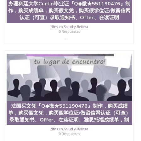
办理科廷大学Curtin毕业证『Q◆微★551190476』制
外毕业证外壳定制QQ微信551190476快速代办国外毕
作，购买成绩单，购买假文凭，购买假学位证/做留信网
业证QQ微信551190476快速拿到国外文凭QQ微信
551190476国外留学文凭认证QQ微信551190476国外
认证（可查）录取通知书、Offer、在读证明
文凭回国认证QQ微信551190476泰国文凭办理QQ微
dfns
en
Salud y Belleza
信551190476法国留学回国证明QQ微信551190476 国
0 Respuestas
外烫金照片QQ微信551190476外国文凭在中国有用吗
...
QQ微信551190476德国留学回国证明QQ微信
551190476爱尔兰留学回国证明QQ微信551190476国
外硕士文凭办理QQ微信551190476 网上买文凭可靠
吗QQ微信551190476买国外文凭质量QQ微信
551190476国外本科毕业证怎么办理QQ微信
551190476国外大学文凭真制作QQ微信551190476办
国外文凭可找工作QQ微信551190476国外大学有毕业
证QQ微信551190476办理国外毕业证价格QQ微信
551190476国外编号查询QQ微信551190476办理国外
文凭要交定金吗QQ微信551190476办国外可查文凭
QQ微信551190476网上购买真文凭可信吗QQ微信
法国买文凭『Q◆微★551190476』制作，购买成绩
551190476学士学位证书查询机构QQ微信551190476
单，购买假文凭，购买假学位证/做留信网认证（可查）
国外资格证书办理QQ微信551190476如何办理学历认
证QQ微信551190476海外文凭认证办理QQ微信
录取通知书、Offer、在读证明、雅思托福成绩单，制
551190476 圣何塞州立大学（San Jose State
dfns
en
Salud y Belleza
University, 又译为“圣荷西州立大学”）成立于1857
0 Respuestas
年，简称SJSU，是加州历史悠久的大学之一，也是美
...