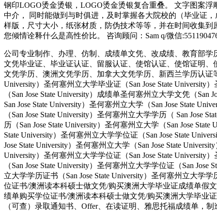
钢印LOGO烫金烫银，LOGO烫金烫银复合重叠。 文字图
中介， 同时能做到与时俱进，及时掌握各大院校的（毕业证，
样版，尺寸大小，纸张材质，防伪技术等等，并在时间收集到原
您倾情诠释什么是高性价比。 咨询顾问：Sam q/微信:551190
公司专业制作、办理、仿制、成绩单文凭、改成绩、教育部学
文凭毕业证、毕业证认证、留服认证、使馆认证、使馆证明、
文凭学历、澳洲文凭学历、加拿大文凭学历、新西兰学历认证等q:551190476
University）圣何塞州立大学毕业证（San Jose State Univers
（San Jose State University）成绩单圣何塞州立大学文凭（San Jos
San Jose State University）圣何塞州立大学（San Jose Stat
（San Jose State University）圣何塞州立大学学历（ San Jose S
历（San Jose State University）圣何塞州立大学（San Jose Stat
State University）圣何塞州立大学学位证（San Jose State Uni
Jose State University）圣何塞州立大学（San Jose State Univ
University）圣何塞州立大学学位证（San Jose State Univers
（San Jose State University）圣何塞州立大学学位证（San Jose 
立大学学历证书（San Jose State University）圣何塞州立
位证书/澳洲读本科硕士做文凭/购买澳洲大学毕业证成绩单假文凭学历offie
绩单购买学位证书/澳洲读本科硕士做文凭/购买澳洲大学毕业证
（可查）录取通知书、Offer、在读证明、雅思托福成绩单，制造假国外