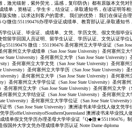
案浮雕，激光镭射，紫外荧光，温感，复印防伪）都有原版本文凭
成绩单，资格证，学生卡，结业证，录取通知书，在读证明等相
版实物，以求达到客户的需求。 我们的优势： 我们在保证合
476 Q/微信:551190476办理毕业证成绩单、教育部认证,录取通
历学位认证、毕业证、成绩单、文凭、学历文凭、假文凭假毕业
使馆留学回国人员证明、留学生认证、学历认证、文凭认证学位
 微信：551190476 圣何塞州立大学毕业证（San Jose State 
ity）圣何塞州立大学成绩单（San Jose State University）圣何塞州立
e State University）圣何塞州立大学（San Jose State Univers
e University）圣何塞州立大学文凭（San Jose State University
tate University）圣何塞州立大学学历（San Jose State Univers
e University）圣何塞州立大学（San Jose State University）圣何塞
versity）圣何塞州立大学学位证（San Jose State University）圣何
ersity）圣何塞州立大学（San Jose State University）圣何塞州立大学（S
ity）圣何塞州立大学结业证（San Jose State University）圣何塞州立
State University）圣何塞州立大学学位证（San Jose State Unive
大学学历证书（San Jose State University）澳洲读书未毕业找
UniversityofSouthernQueensland 澳洲读书未毕
成绩单假文凭学历办理圣母大学毕业证『Q◆微★551190476
大学文凭办理成绩单学历认证 Notre Dame diploma