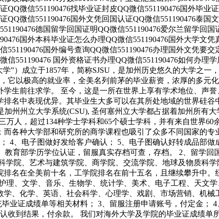
认证QQ微信551190476找毕业证封皮QQ微信551190476国外
证QQ微信551190476国外文凭回国认证QQ微信551190476泰国文
190476德国留学回国证明QQ微信551190476爱尔兰留学回国证明
90476国外本科毕业证怎么办理QQ微信551190476国外大学文凭真制
51190476国外编号查询QQ微信551190476办理国外文凭要交定金
51190476 国外资格证书办理QQ微信551190476如何办理学历
译为“圣荷西州立大学”）成立于1857年，简称SJSU，是加州历史悠久的
学，它以极高的就业率，全美名列前茅的毕业薪资，浓厚的多元
外学生前往求学。 至今，这是一所在世界上享有学术地位、声
学排名中表现优异。其毕业生大多可以在其所处地域的世界硅谷
立大学系统(CSU), 圣何塞州立大学都占据着加州所有大学中的地理位
三万人，超过134种学士学科和65个硕士学科，并有来自世界6
而各种大学部和研究所的商学课程也吸引了众多不同国家的专业
； 4、电子图做好发给客户确认； 5、电子图确认好转成品部做
1、教育部学历学位认证，留服真实存档可查，存档。 2、留学回
业科学院、艺术与建筑学院、商学院、交流学院、地球及物质科学
院排名在全美前十名，工学院排名在前十五名，且继续攀升中。
、护理、文学、音乐、生物学、统计学、美术、电子工程、天文
数学、化学、英语、社会科学、心理学、戏剧、市场营销、机械工
充毕业证成绩单等相关材料； 3、留服注册申请账号，付定金； 
户确认收到结果，付余款。 我们对海外大学及学院的毕业证成绩