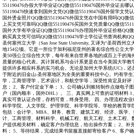
551190476办假大学毕业证QQ微信551190476国外毕业证去哪
551190476快速拿到国外文凭QQ微信551190476国外留学文凭认
国外烫金照片QQ微信551190476外国文凭在中国有用吗QQ微信551
上买文凭可靠吗QQ微信551190476买国外文凭质量QQ微信5511
国外大学有毕业证QQ微信551190476办理国外毕业证价格QQ微信5
购买真文凭可信吗QQ微信551190476学士学位证书查询机构QQ微信5
圣何塞州立大学（San Jose State University, 又
地154公顷。它是一所位于加利福尼亚州的著名综合性公立大
美50强公立综合性大学，每年有来自世界各地的成百上千的海
质量的核心代表。其计算机系与会计系更是在当今美国大学教
提供许多相应科系的实习机会。无论是加州大学系统(UC)，还是加州州
于附近的旧金山-圣何塞地区为全美的重要科技中心。约有学生
学，工商管理学，艺术设计，和航空学等，深受性肯定及好评；
息； 2、客户付定金下单； 3、公司确认到账转制作点做电子图
户（国内顺丰，国外DHL）。 三、真实网上可查的证明材料 
真实可查认证办理，存档可查，终身受用。 四、办理流程农
科学学院、人文学院、护理学院、科学学院等。学校的教育学
包括：会计学、MBA、财务、教育、建筑工程、经济、医学
计、工商管理、材料科学、机械工程、航天工程、土木工程、
户提供相关材料，确定客户办理信息，给出操作方案； 2、补
料； 5、等待结果，完成结果书留服直接邮寄给客户 6、客