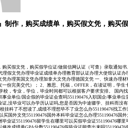
476』制作，购买成绩单，购买假文凭，购
绩单，购买假文凭，购买假学位证/做留信网认证（可查）录取通知书
1190476诚招留学代理假文凭办理毕业证成绩单办理教育部认证办理大
凭办理英国文凭办理加拿大文凭办理德国文凭 一、快速办理材料：
一份完美交代）； 2、雅思、托福，OFFER，在读证明，学
校，专业，学位，毕业时间都可以根据客户要求安排。 国内找工作
6入职事业单位/国企假的毕业证会查吗551190476入职国企/事业单
业证,没毕业可以办学历认证吗,您是否因为中途辍学、挂科而没有正
校挂科了不想读了,成绩不理想毕不了业怎么办551190476找工作没
里可以买国外文凭551190476国外本科毕业证怎么办理551190476
澳洲毕业证551190476留学生在哪里可以买假毕业证55119047
可以修改成绩单GPA分数551190476假毕业证能查出来吗5511904