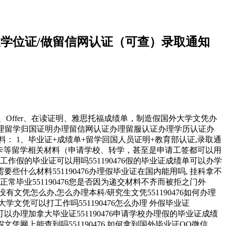
买假学位证/做留信网认证（可查）录取通知
、Offer、在读证明、雅思托福成绩单，制造假国外大学文凭办
使馆认证办理留学归国证明办理留信网认证办理留服认证办理学历认证办
 1、毕业证+成绩单+留学回国人员证明+教育部认证,录取通
生卡等留学相关材料（申请学校、转学，甚至是申请工签都可以用
假的毕业证可以用吗551190476假的毕业证成绩单可以办学
位需要些什么材料551190476办理假毕业证在国内能用吗, 挂科拿不
常毕业551190476您是否因为递交材料不齐而被拒之门外
有文凭怎么办,怎么办理本科/研究生文凭551190476如何办理
国外大学文凭可以打工作吗551190476怎么办理 外假毕业证
6哪里可以办理加拿大毕业证551190476申请学校办理假的毕业证成绩
76假文凭网上能查到吗551190476 如何拿到国外毕业证QQ微信