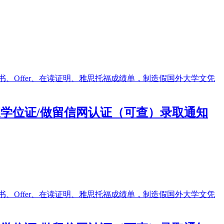
买假学位证/做留信网认证（可查）录取通知