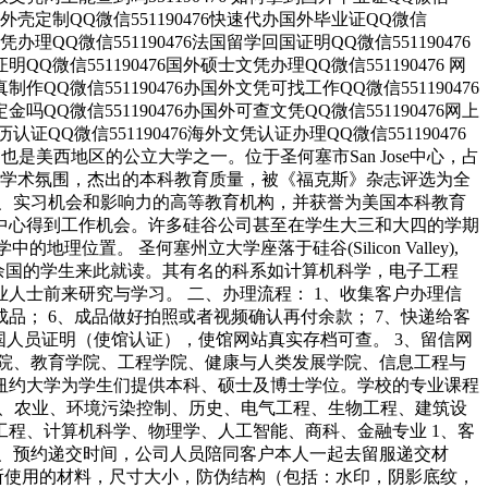
毕业证外壳定制QQ微信551190476快速代办国外毕业证QQ微信
凭办理QQ微信551190476法国留学回国证明QQ微信551190476
QQ微信551190476国外硕士文凭办理QQ微信551190476 网
作QQ微信551190476办国外文凭可找工作QQ微信551190476
吗QQ微信551190476办国外可查文凭QQ微信551190476网上
认证QQ微信551190476海外文凭认证办理QQ微信551190476
大学之一，也是美西地区的公立大学之一。位于圣何塞市San Jose中心，占
化学术氛围，杰出的本科教育质量，被《福克斯》杂志评选为全
誉、实习机会和影响力的高等教育机构，并获誉为美国本科教育
中心得到工作机会。许多硅谷公司甚至在学生大三和大四的学期
置。 圣何塞州立大学座落于硅谷(Silicon Valley),
0余国的学生来此就读。其有名的科系如计算机科学，电子工程
人士前来研究与学习。 二、办理流程： 1、收集客户办理信
成品； 6、成品做好拍照或者视频确认再付余款； 7、快递给客
国人员证明（使馆认证），使馆网站真实存档可查。 3、留信网
院、教育学院、工程学院、健康与人类发展学院、信息工程与
纽约大学为学生们提供本科、硕士及博士学位。学校的专业课程
学、农业、环境污染控制、历史、电气工程、生物工程、建筑设
程、计算机科学、物理学、人工智能、商科、金融专业 1、客
4、预约递交时间，公司人员陪同客户本人一起去留服递交材
单所使用的材料，尺寸大小，防伪结构（包括：水印，阴影底纹，