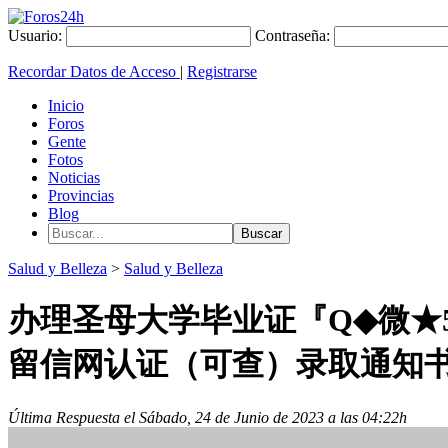
Usuario:
Contraseña:
Recordar Datos de Acceso
|
Registrarse
Inicio
Foros
Gente
Fotos
Noticias
Provincias
Blog
Salud y Belleza
>
Salud y Belleza
办理圣母大学毕业证『Q◆微★5
留信网认证（可查）录取通知书、
Última Respuesta el Sábado, 24 de Junio de 2023 a las 04:22h