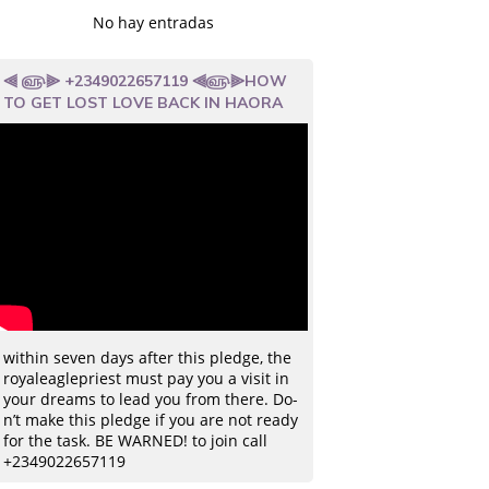
No hay entradas
⫷ ௵⫸ +2349022657119 ⫷௵⫸HOW
TO GET LOST LOVE BACK IN HAORA
with­in seven days after this pledg­e, the
royaleaglepriest must pay you a visit in
your dream­s to lead you from there­. Do­
n’t make this pledg­e if you are not ready
for the task.­ BE WARNE­D! to join call
+2349022657119