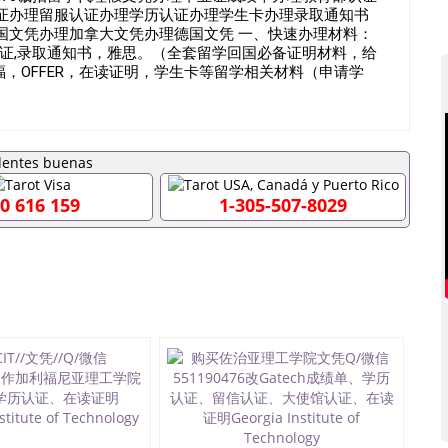
证办理留服认证办理学历认证办理学生卡办理录取通知书
国文凭办理加拿大文凭办理德国文凭 一、快速办理材料：
认证,录取通知书，雅思。（全套留学回国必备证明材料，给
福，OFFER，在读证明，学生卡等留学相关材料（申请学
：上述材料，随时都可以安排办理，毕业证成绩单，学校，
国内找工作假的毕业证可以用吗551190476假的毕业证
需要办理什么材料551190476入职事业单位/国企假的毕业
么材料551190476办理假毕业证在国内能用吗, 挂科拿不到
业怎么办理毕业证,没毕业可以办学历认证吗,您是否因为中途
为递交材料不齐而被拒之门外551190476您是否因没正常毕
0 616 159
1-305-507-8029
,成绩不理想毕不了业怎么办551190476找工作没有文
如何办理本科/硕士毕业证551190476网上买文凭可靠吗
国外本科毕业证怎么办理551190476国外大学文凭可以打工作吗
6哪里可以制作美国毕业证551190476哪里可以办理澳洲毕业证
0476哪里可以办理加拿大毕业证551190476申请学校办理假
印成绩单551190476哪里可以修改成绩单GPA分数
文凭网上能查到吗551190476 如何拿到国外毕业证QQ微信
6国外毕业证去哪认证QQ微信551190476找毕业证封皮QQ微信
0476快速代办国外毕业证QQ微信551190476快速拿到国外文
1190476国外文凭回国认证QQ微信551190476泰国文凭办
1190476 国外烫金照片QQ微信551190476外国文凭在中国
551190476爱尔兰留学回国证明QQ微信551190476国外
QQ微信551190476买国外文凭质量QQ微信551190476国