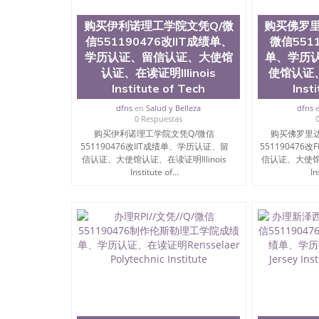
State University）圣何塞州立大学（San Jose St
购买伊利诺理工学院文凭Q/微
University）圣何塞州立大学（ San Jose State Un
购买佛罗里
圣何塞州立大学文凭（San Jose State Universit
信551190476改IIT成绩单、
微信5511
圣何塞州立大学文凭（San Jose State Universit
学历认证、留信认证、大使馆
单、学历
塞州立大学学历（San Jose State University）
认证、在读证明Illinois
使馆认证、
大学学历（San Jose State University）圣何塞
Institute of Tech
Inst
（San Jose State University）圣何塞州立大学（S
State University）圣何塞州立大学学位证（San J
dfns
en
Salud y Belleza
dfns
State University）圣何塞州立大学学位证（San Jos
0 Respuestas
University）圣何塞州立大学（San Jose State Un
购买伊利诺理工学院文凭Q/微信
购买佛罗里达
551190476改IIT成绩单、学历认证、留
何塞州立大学（San Jose State University）圣
551190476
信认证、大使馆认证、在读证明Illinois
信认证、大使馆认
立大学学位证（San Jose State University）圣
Institute of...
In
立大学结业证（San Jose State University）圣
立大学学位证（San Jose State University）圣
立大学学历证书（San Jose State University）
塞州立大学学历证书（San Jose State Unive
读CQU中央昆士兰大学学历 绩单购买学位证书
学历offieUniversityofSouthernQueens
央昆士兰大学学历成绩单购买学位证书/澳洲读
买加利福尼亚理工学院文凭Q/微信55119047
California Institute of Technology