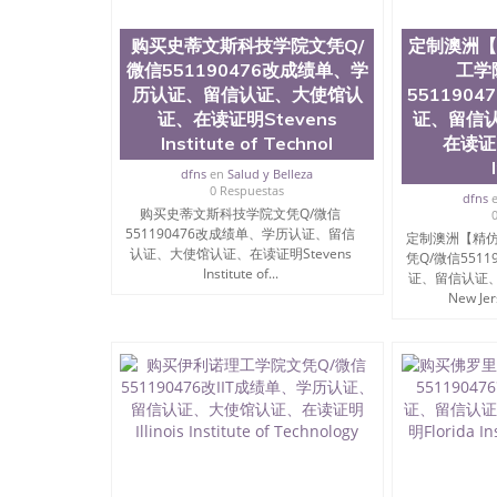
约大学为学生们提供本科、硕士及博士学位。学
程、经济、医学、护理、文学、音乐、生物学、
购买史蒂文斯科技学院文凭Q/
定制澳洲【
制、历史、电气工程、生物工程、建筑设计、工
微信551190476改成绩单、学
工学
学、化学、英语、社会科学、心理学、戏剧、市
历认证、留信认证、大使馆认
551190
科、金融专业 1、客户提供相关材料，确定客户
证、在读证明Stevens
证、留信
料； 3、留服注册申请账号，付定金； 4、预
5、等待结果，完成结果书留服直接邮寄给客户 
Institute of Technol
在读证明
毕业证成绩单所使用的材料，尺寸大小，防伪结构
dfns
en
Salud y Belleza
烫金烫银复合重叠。 文字图案浮雕，激光镭射
0 Respuestas
dfns
得到了广大海外客户群体的认可，同时和海外学
购买史蒂文斯科技学院文凭Q/微信
（毕业证，成绩单，资格证，学生卡，结业证，
551190476改成绩单、学历认证、留信
定制澳洲【精仿
够在时间掌握的海外学历文凭的样版，尺寸大小
认证、大使馆认证、在读证明Stevens
凭Q/微信551
以求达到客户的需求。 我们的优势： 我们在保
Institute of...
证、留信认证
优化，为您倾情诠释什么是高性价比。 咨询顾问：Sam q
New Jers
成绩单、教育部认证,录取通知书，雅思，留学回
公司专业制作、办理、仿制、成绩单文凭、改成
文凭、假文凭假毕业证假学历书制作、假制作、
认证、留服认证、使馆认证、使馆证明、使馆留
认证、留学生学历认证、留学生学位认证、英国
历、新西兰学历认证等q:551190476 微信：55119
University）圣何塞州立大学毕业证（San Jose St
University）圣何塞州立大学成绩单（San Jose Sta
University）圣何塞州立大学成绩单（San Jose S