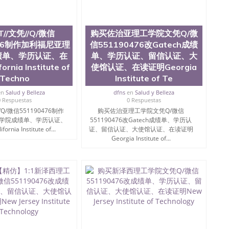
学文凭真制作QQ微信551190476办国外文凭可找工作QQ微
476办理国外毕业证价格QQ微信551190476国外编号查询QQ
51190476办国外可查文凭QQ微信551190476网上购买真
机构QQ微信551190476 国外资格证书办理QQ微信
T//文凭//Q/微信
购买佐治亚理工学院文凭Q/微
76海外文凭认证办理QQ微信551190476 圣何塞州立大学
476制作加利福尼亚理
信551190476改Gatech成绩
为“圣荷西州立大学”）成立于1857年，简称SJSU，是加州历史悠久的大
绩单、学历认证、在
单、学历认证、留信认证、大
市San Jose中心，占地154公顷。它是一所位于加利
rnia Institute of
使馆认证、在读证明Georgia
业率，全美名列前茅的毕业薪资，浓厚的多元化学术氛
Techno
Institute of Te
选为全美50强公立综合性大学，每年有来自世界各地的成
在世界上享有学术地位、声誉、实习机会和影响力的高等教
en
Salud y Belleza
dfns
en
Salud y Belleza
。其计算机系与会计系更是在当今美国大学教学排名中表
0 Respuestas
0 Respuestas
硅谷中心得到工作机会。许多硅谷公司甚至在学生大三和
/Q/微信551190476制作
购买佐治亚理工学院文凭Q/微信
大学系统(UC)，还是加州州立大学系统(CSU), 圣何
学院成绩单、学历认证、
551190476改Gatech成绩单、学历认
州立大学座落于硅谷(Silicon Valley), 于附近的旧
nia Institute of...
证、留信认证、大使馆认证、在读证明
生三万人，超过134种学士学科和65个硕士学科，并有来
Georgia Institute of...
如计算机科学，电子工程学，工商管理学，艺术设计，和航
究所的商学课程也吸引了众多不同国家的专业人士前来研
息； 2、客户付定金下单； 3、公司确认到账转制作点做电
图确认好转成品部做成品； 6、成品做好拍照或者视频确认
L）。 三、真实网上可查的证明材料 1、教育部学历学位认
员证明（使馆认证），使馆网站真实存档可查。 3、留信网
、办理流程农业科学院、艺术与建筑学院、商学院、交流学
健康与人类发展学院、信息工程与科学学院、人文学院、
全美前十名，工学院排名在前十五名，且继续攀升中。纽