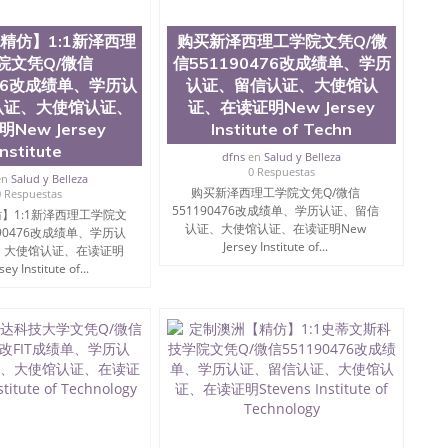
校的专业课程包括：会计学、MBA、财务、教育、建筑工
统计学、美术、电子工程、天文学、农业、环境污染控
精仿】1:1新泽西理
购买新泽西理工学院文凭Q/微
商管理、材料科学、机械工程、航天工程、土木工程、数
院文凭Q/微信
信551190476改成绩单、学历
场营销、机械工程、计算机科学、物理学、人工智能、商
476改成绩单、学历认
认证、留信认证、大使馆认
办理信息，给出操作方案； 2、补充毕业证成绩单等相关材
认证、大使馆认证、
证、在读证明New Jersey
约递交时间，公司人员陪同客户本人一起去留服递交材料；
6、客户确认收到结果，付余款。 我们对海外大学及学院的
New Jersey
Institute of Techn
（包括：水印，阴影底纹，钢印LOGO烫金烫银，LOGO
Institute
dfns
en
Salud y Belleza
，紫外荧光，温感，复印防伪）都有原版本文凭对照。质量
0 Respuestas
en
Salud y Belleza
校留学中介， 同时能做到与时俱进，及时掌握各大院校的
购买新泽西理工学院文凭Q/微信
0 Respuestas
录取通知书，在读证明等相关材料）的版本更新信息， 能
551190476改成绩单、学历认证、留信
】1:1新泽西理工学院文
，纸张材质，防伪技术等等，并在时间收集到原版实物，
认证、大使馆认证、在读证明New
190476改成绩单、学历认
证合理定价的同时，坚持较高性价比，通过品质和效率不断
Jersey Institute of...
、大使馆认证、在读证明
/微信:551190476 Q/微信:551190476办理毕业证
ey Institute of...
国证明.
绩、教育部学历学位认证、毕业证、成绩单、文凭、学历
办理、仿制学位证书、毕业证文凭、文凭毕业证、毕业证
学回国人员证明、留学生认证、学历认证、文凭认证学位
文凭学历、美国文凭学历、澳洲文凭学历、加拿大文凭学
0476 圣何塞州立大学毕业证（San Jose State
ate University）圣何塞州立大学毕业证（San Jose State
te University）圣何塞州立大学成绩单（ San Jose State
tate University）成绩单圣何塞州立大学文凭（San Jose