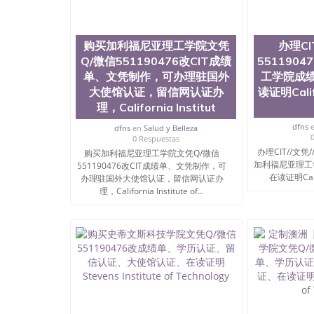
外本科毕业证怎么办理QQ微信551190476国外大
信551190476国外大学有毕业证QQ微信551190
微信551190476办理国外文凭要交定金吗QQ微信5
文凭可信吗QQ微信551190476学士学位证书查询
购买加利福尼亚理工学院文凭
办理CI
551190476如何办理学历认证QQ微信5511904
Q/微信551190476改CIT成绩
551190
（San Jose State University, 又译
单、文凭制作，可办理驻国外
工学院成
学之一，也是美西地区的公立大学之一。位于圣何塞
大使馆认证，留信网认证办
读证明Califo
福尼亚州的著名综合性公立大学，它以极高的就
理，California Institut
围，杰出的本科教育质量，被《福克斯》杂志评
百上千的海外学生前往求学。 至今，这是一所
dfns
dfns
en
Salud y Belleza
育机构，并获誉为美国本科教育质量的核心代表
0 Respuestas
现优异。其毕业生大多可以在其所处地域的世界
办理CIT//文凭/
购买加利福尼亚理工学院文凭Q/微信
大四的学期提供许多相应科系的实习机会。无论是加州
加利福尼亚理工
551190476改CIT成绩单、文凭制作，可
塞州立大学都占据着加州所有大学中的地理位置。 圣何塞
在读证明Califor
办理驻国外大使馆认证，留信网认证办
金山-圣何塞地区为全美的重要科技中心。约有学
理，California Institute of...
自世界60余国的学生来此就读。其有名的科系
空学等，深受性肯定及好评；而各种大学部和研
究与学习。 二、办理流程： 1、收集客户办理信
子图； 4、电子图做好发给客户确认； 5、电子
再付余款； 7、快递给客户（国内顺丰，国外DH
证，留服真实存档可查，存档。 2、留学回国人
真实可查认证办理，存档可查，终身受用。 四
院、地球及物质科学院、教育学院、工程学院、
护理学院、科学学院等。学校的教育学院排名在