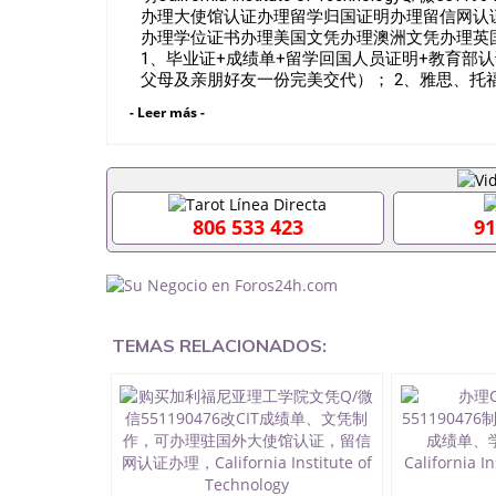
办理大使馆认证办理留学归国证明办理留信网认
办理学位证书办理美国文凭办理澳洲文凭办理英
1、毕业证+成绩单+留学回国人员证明+教育部
父母及亲朋好友一份完美交代）； 2、雅思、托
校、转学，甚至是申请工签都可以用到）。 注
- Leer más -
专业，学位，毕业时间都可以根据客户要求安排。 
成绩单可以办学历认证吗551190476要定居国外
证会查吗551190476入职国企/事业单位需要些什
毕业证怎么办, 毕业证丢了怎么办, 没有正常毕
辍学、挂科而没有正常毕业551190476您是否因
806 533 423
91
业而导致回国得不到教育部认证在校挂科了不想读了
凭怎么办,怎么办理本科/研究生文凭551190476
551190476哪里可以买国外文凭551190476
551190476怎么办理 外假毕业证55119047
551190476留学生在哪里可以买假毕业证55119
的毕业证成绩单可以吗551190476哪里可以办理水
TEMAS RELACIONADOS:
551190476假毕业证能查出来吗551190476假
551190476办假大学毕业证QQ微信55119047
551190476国外毕业证外壳定制QQ微信55119
凭QQ微信551190476国外留学文凭认证QQ微信55
理QQ微信551190476法国留学回国证明QQ微信55
有用吗QQ微信551190476德国留学回国证明QQ微信
硕士文凭办理QQ微信551190476 网上买文凭可靠吗