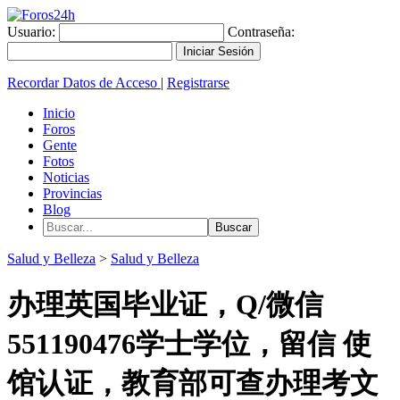
Usuario:
Contraseña:
Recordar Datos de Acceso
|
Registrarse
Inicio
Foros
Gente
Fotos
Noticias
Provincias
Blog
Salud y Belleza
>
Salud y Belleza
办理英国毕业证，Q/微信
551190476学士学位，留信 使
馆认证，教育部可查办理考文