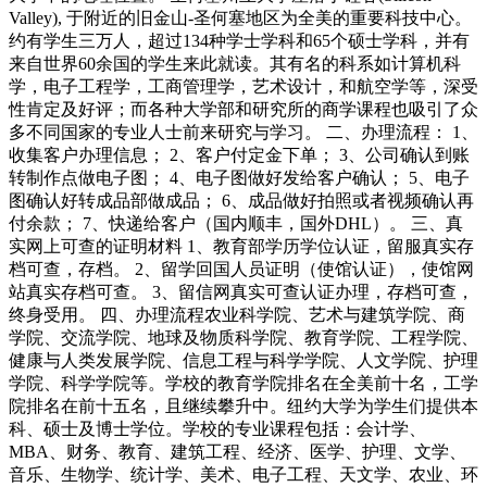
Valley), 于附近的旧金山-圣何塞地区为全美的重要科技中心。
约有学生三万人，超过134种学士学科和65个硕士学科，并有
来自世界60余国的学生来此就读。其有名的科系如计算机科
学，电子工程学，工商管理学，艺术设计，和航空学等，深受
性肯定及好评；而各种大学部和研究所的商学课程也吸引了众
多不同国家的专业人士前来研究与学习。 二、办理流程： 1、
收集客户办理信息； 2、客户付定金下单； 3、公司确认到账
转制作点做电子图； 4、电子图做好发给客户确认； 5、电子
图确认好转成品部做成品； 6、成品做好拍照或者视频确认再
付余款； 7、快递给客户（国内顺丰，国外DHL）。 三、真
实网上可查的证明材料 1、教育部学历学位认证，留服真实存
档可查，存档。 2、留学回国人员证明（使馆认证），使馆网
站真实存档可查。 3、留信网真实可查认证办理，存档可查，
终身受用。 四、办理流程农业科学院、艺术与建筑学院、商
学院、交流学院、地球及物质科学院、教育学院、工程学院、
健康与人类发展学院、信息工程与科学学院、人文学院、护理
学院、科学学院等。学校的教育学院排名在全美前十名，工学
院排名在前十五名，且继续攀升中。纽约大学为学生们提供本
科、硕士及博士学位。学校的专业课程包括：会计学、
MBA、财务、教育、建筑工程、经济、医学、护理、文学、
音乐、生物学、统计学、美术、电子工程、天文学、农业、环