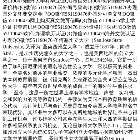
551190476国外大学有毕业证QQ微信551190476办理国外毕业
证价格QQ微信551190476国外编号查询QQ微信551190476办理
国外文凭要交定金吗QQ微信551190476办国外可查文凭QQ微
信551190476网上购买真文凭可信吗QQ微信551190476学士学
位证书查询机构QQ微信551190476 国外资格证书办理QQ微信
551190476如何办理学历认证QQ微信551190476海外文凭认证
办理QQ微信551190476 圣何塞州立大学（San Jose State
University, 又译为“圣荷西州立大学”）成立于1857年，简称
SJSU，是加州历史悠久的大学之一，也是美西地区的公立大
学之一。位于圣何塞市San Jose中心，占地154公顷。它是一所
位于加利福尼亚州的著名综合性公立大学，它以极高的就业
率，全美名列前茅的毕业薪资，浓厚的多元化学术氛围，杰出
的本科教育质量，被《福克斯》杂志评选为全美50强公立综合
性大学，每年有来自世界各地的成百上千的海外学生前往求
学。 至今，这是一所在世界上享有学术地位、声誉、实习机
会和影响力的高等教育机构，并获誉为美国本科教育质量的核
心代表。其计算机系与会计系更是在当今美国大学教学排名中
表现优异。其毕业生大多可以在其所处地域的世界硅谷中心得
到工作机会。许多硅谷公司甚至在学生大三和大四的学期提供
许多相应科系的实习机会。无论是加州大学系统(UC)，还是
加州州立大学系统(CSU), 圣何塞州立大学都占据着加州所有
大学中的地理位置。 圣何塞州立大学座落于硅谷(Silicon