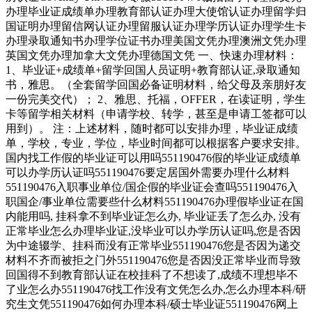
办理毕业证成绩单办理教育部认证办理大使馆认证办理留学归
国证明办理留信网认证办理留服认证办理学历认证办理学生卡
办理录取通知书办理学位证书办理美国文凭办理澳洲文凭办理
英国文凭办理加拿大文凭办理德国文凭 一、快速办理材料：
1、毕业证+成绩单+留学回国人员证明+教育部认证,录取通知
书，雅思。（全套留学回国必备证明材料，给父母及亲朋好友
一份完美交代）； 2、雅思、托福，OFFER，在读证明，学生
卡等留学相关材料（申请学校、转学，甚至是申请工签都可以
用到）。 注：上述材料，随时都可以安排办理，毕业证成绩
单，学校，专业，学位，毕业时间都可以根据客户要求安排。
国内找工作假的毕业证可以用吗551190476假的毕业证成绩单
可以办学历认证吗551190476要定居国外需要办理什么材料
551190476入职事业单位/国企假的毕业证会查吗551190476入
职国企/事业单位需要些什么材料551190476办理假毕业证在国
内能用吗, 挂科拿不到毕业证怎么办, 毕业证丢了怎么办, 没有
正常毕业怎么办理毕业证,没毕业可以办学历认证吗,您是否因
为中途辍学、挂科而没有正常毕业551190476您是否因为递交
材料不齐而被拒之门外551190476您是否因没正常毕业而导致
回国得不到教育部认证在校挂科了不想读了,成绩不理想毕不
了业怎么办551190476找工作没有文凭怎么办,怎么办理本科/研
究生文凭551190476如何办理本科/硕士毕业证551190476网上