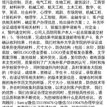
境污染控制、历史、电气工程、生物工程、建筑设计、工商管
理、材料科学、机械工程、航天工程、土木工程、数学、化
学、英语、社会科学、心理学、戏剧、市场营销、机械工程、
计算机科学、物理学、人工智能、商科、金融专业 1、客户提
供相关材料，确定客户办理信息，给出操作方案； 2、补充毕
业证成绩单等相关材料； 3、留服注册申请账号，付定金；
4、预约递交时间，公司人员陪同客户本人一起去留服递交材
料； 5、等待结果，完成结果书留服直接邮寄给客户 6、客户
确认收到结果，付余款。 我们对海外大学及学院的毕业证成
绩单所使用的材料，尺寸大小，防伪结构（包括：水印，阴影
底纹，钢印LOGO烫金烫银，LOGO烫金烫银复合重叠。 文字
图案浮雕，激光镭射，紫外荧光，温感，复印防伪）都有原版
本文凭对照。质量得到了广大海外客户群体的认可，同时和海
外学校留学中介， 同时能做到与时俱进，及时掌握各大院校
的（毕业证，成绩单，资格证，学生卡，结业证，录取通知
书，在读证明等相关材料）的版本更新信息， 能够在时间掌
握的海外学历文凭的样版，尺寸大小，纸张材质，防伪技术等
等，并在时间收集到原版实物，以求达到客户的需求。 我们
的优势： 我们在保证合理定价的同时，坚持较高性价比，通
过品质和效率不断优化，为您倾情诠释什么是高性价比。 咨
询顾问：Sam q/微信:551190476 Q/微信:551190476办理毕业证