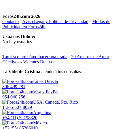
Foros24h.com 2026
Contacto
-
Aviso Legal y Política de Privacidad
-
Modos de
Publicidad en Foros24h
Usuarios Online:
No hay usuarios
Tarot sí o no: cómo hacer una tirada
-
20 Amarres de Amor
Efectivos
-
Videntes Buenas
La
Vidente Cristina
atenderá tus consultas:
Línea Directa
806 499 281
Visa y PayPal
954 040 256
USA, Canadá, Pto. Rico
1-305-507-8029
Argentina
+54 (11) 52198820
México
+52 (55) 85266010