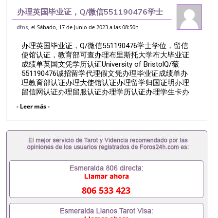
办理英国毕业证，Q/微信551190476学士
学位，留信 使馆认证，教育部可查办理布
, el Sábado, 17 de Junio de 2023 a las 08:50h
dfns
里斯托大学布大毕业证成绩单英国文凭学历
办理英国毕业证，Q/微信551190476学士学位，留信
认证University of B
使馆认证，教育部可查办理布里斯托大学布大毕业证
成绩单英国文凭学历认证University of BristolQ/薇
551190476诚招留学代理假文凭办理毕业证成绩单办
理教育部认证办理大使馆认证办理留学归国证明办理
留信网认证办理留服认证办理学历认证办理学生卡办
理录取通知书办理学位证书办理美国文凭办理澳洲文
- Leer más -
凭办理英国文凭办理加拿大文凭办理德国文凭 一、快
速办理材料： 1、毕业证+成绩单+留学回国人员证明
+教育部认证,录取通知书，雅思。（全套留学回国必
备证明材料，给父母及亲朋好友一份完美交代）；
2、雅思、托福，OFFER，在读证明，学生卡等留学
相关材料（申请学校、转学，甚至是申请工签都可以
用到）。 注：上述材料，随时都可以安排办理，毕业
证成绩单，学校，专业，学位，毕业时间都可以根据
客户要求安排。 国内找工作假的毕业证可以用吗
806 533 423
551190476假的毕业证成绩单可以办学历认证吗
551190476要定居国外需要办理什么材料551190476
入职事业单位/国企假的毕业证会查吗551190476入职