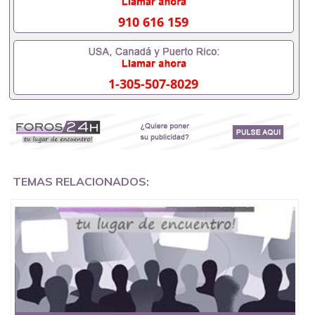
国企/事业单位需要些什么材料551190476办理假毕业
证在国内能用吗, 挂科拿不到毕业证怎么办, 毕业证丢
910 616 159
了怎么办, 没有正常毕业怎么办理毕业证,没毕业可以
办学历认证吗,您是否因为中途辍学、挂科而没有正常
毕业551190476您是否因为递交材料不齐而被拒之门
外551190476您是否因没正常毕业而导致回国得不到
1-305-507-8029
教育部认证在校挂科了不想读了,成绩不理想毕不了业
怎么办551190476找工作没有文凭怎么办,怎么办理本
科/研究生文凭551190476如何办理本科/硕士毕业证
551190476网上买文凭可靠吗551190476哪里可以买
国外文凭551190476国外本科毕业证怎么办理
551190476国外大学文凭可以打工作吗551190476怎
么办理 外假毕业证551190476哪里可以制作美国毕业
证551190476哪里可以办理澳洲毕业证551190476留
TEMAS RELACIONADOS:
学生在哪里可以买假毕业证551190476哪里可以办理
加拿大毕业证551190476申请学校办理假的毕业证成
绩单可以吗551190476哪里可以办理水印成绩单
551190476哪里可以修改成绩单GPA分数551190476
假毕业证能查出来吗551190476假文凭网上能查到吗
551190476 如何拿到国外毕业证QQ微信551190476办
假大学毕业证QQ微信551190476国外毕业证去哪认证
QQ微信551190476找毕业证封皮QQ微信551190476国
外毕业证外壳定制QQ微信551190476快速代办国外毕
业证QQ微信551190476快速拿到国外文凭QQ微信