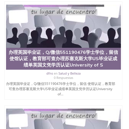
款； 7、快递给客户（国内顺丰，国外DHL）。 三、
真实网上可查的证明材料 1、教育部学历学位认证，
留服真实存档可查，存档。 2、留学回国人员证明
（使馆认证），使馆网站真实存档可查。 3、留信网
真实可查认证办理，存档可查，终身受用。 四、办理
流程农业科学院、艺术与建筑学院、商学院、交流学
院、地球及物质科学院、教育学院、工程学院、健康
与人类发展学院、信息工程与科学学院、人文学院、
护理学院、科学学院等。学校的教育学院排名在全美
办理英国毕业证，Q/微信551190476学士学位，留信
前十名，工学院排名在前十五名，且继续攀升中。纽
使馆认证，教育部可查办理苏塞克斯大学US毕业证成
约大学为学生们提供本科、硕士及博士学位。学校的
专业课程包括：会计学、MBA、财务、教育、建筑工
绩单英国文凭学历认证University of S
程、经济、医学、护理、文学、音乐、生物学、统计
dfns
en
Salud y Belleza
学、美术、电子工程、天文学、农业、环境污染控
0 Respuestas
制、历史、电气工程、生物工程、建筑设计、工商管
办理英国毕业证，Q/微信551190476学士学位，留信 使馆认证，教育部
理、材料科学、机械工程、航天工程、土木工程、数
可查办理苏塞克斯大学US毕业证成绩单英国文凭学历认证University
学、化学、英语、社会科学、心理学、戏剧、市场营
of...
销、机械工程、计算机科学、物理学、人工智能、商
科、金融专业 1、客户提供相关材料，确定客户办理
信息，给出操作方案； 2、补充毕业证成绩单等相关
材料； 3、留服注册申请账号，付定金； 4、预约递
交时间，公司人员陪同客户本人一起去留服递交材
料； 5、等待结果，完成结果书留服直接邮寄给客户