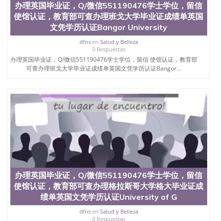
办理英国毕业证，Q/微信551190476学士学位，留信
551190476国外留学文凭认证QQ微信551190476国外
使馆认证，教育部可查办理班戈大学毕业证成绩单英国
文凭回国认证QQ微信551190476泰国文凭办理QQ微
信551190476法国留学回国证明QQ微信551190476 国
文凭学历认证Bangor University
外烫金照片QQ微信551190476外国文凭在中国有用吗
dfns
en
Salud y Belleza
QQ微信551190476德国留学回国证明QQ微信
0 Respuestas
551190476爱尔兰留学回国证明QQ微信551190476国
办理英国毕业证，Q/微信551190476学士学位，留信 使馆认证，教育部
外硕士文凭办理QQ微信551190476 网上买文凭可靠
可查办理班戈大学毕业证成绩单英国文凭学历认证Bangor...
吗QQ微信551190476买国外文凭质量QQ微信
551190476国外本科毕业证怎么办理QQ微信
551190476国外大学文凭真制作QQ微信551190476办
国外文凭可找工作QQ微信551190476国外大学有毕业
证QQ微信551190476办理国外毕业证价格QQ微信
551190476国外编号查询QQ微信551190476办理国外
文凭要交定金吗QQ微信551190476办国外可查文凭
QQ微信551190476网上购买真文凭可信吗QQ微信
551190476学士学位证书查询机构QQ微信551190476
国外资格证书办理QQ微信551190476如何办理学历认
证QQ微信551190476海外文凭认证办理QQ微信
办理英国毕业证，Q/微信551190476学士学位，留信
551190476 圣何塞州立大学（San Jose State
使馆认证，教育部可查办理格拉斯哥大学格大毕业证成
University, 又译为“圣荷西州立大学”）成立于1857
年，简称SJSU，是加州历史悠久的大学之一，也是美
绩单英国文凭学历认证University of G
西地区的公立大学之一。位于圣何塞市San Jose中
dfns
en
Salud y Belleza
心，占地154公顷。它是一所位于加利福尼亚州的著
0 Respuestas