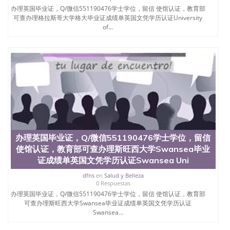
名综合性公立大学，它以极高的就业率，全美名列前
办理英国毕业证，Q/微信551190476学士学位，留信 使馆认证，教育部
茅的毕业薪资，浓厚的多元化学术氛围，杰出的本科
可查办理格拉斯哥大学格大毕业证成绩单英国文凭学历认证University
教育质量，被《福克斯》杂志评选为全美50强公立综
of...
合性大学，每年有来自世界各地的成百上千的海外学
生前往求学。 至今，这是一所在世界上享有学术地
位、声誉、实习机会和影响力的高等教育机构，并获
誉为美国本科教育质量的核心代表。其计算机系与会
计系更是在当今美国大学教学排名中表现优异。其毕
业生大多可以在其所处地域的世界硅谷中心得到工作
机会。许多硅谷公司甚至在学生大三和大四的学期提
供许多相应科系的实习机会。无论是加州大学系统
(UC)，还是加州州立大学系统(CSU), 圣何塞州立大学
都占据着加州所有大学中的地理位置。 圣何塞州立大
学座落于硅谷(Silicon Valley), 于附近的旧金山-圣何塞
办理英国毕业证，Q/微信551190476学士学位，留信
地区为全美的重要科技中心。约有学生三万人，超过
使馆认证，教育部可查办理斯旺西大学Swansea毕业
134种学士学科和65个硕士学科，并有来自世界60余
国的学生来此就读。其有名的科系如计算机科学，电
证成绩单英国文凭学历认证Swansea Uni
子工程学，工商管理学，艺术设计，和航空学等，深
dfns
en
Salud y Belleza
受性肯定及好评；而各种大学部和研究所的商学课程
0 Respuestas
也吸引了众多不同国家的专业人士前来研究与学习。
办理英国毕业证，Q/微信551190476学士学位，留信 使馆认证，教育部
二、办理流程： 1、收集客户办理信息； 2、客户付
可查办理斯旺西大学Swansea毕业证成绩单英国文凭学历认证
定金下单； 3、公司确认到账转制作点做电子图；
Swansea...
4、电子图做好发给客户确认； 5、电子图确认好转成
品部做成品； 6、成品做好拍照或者视频确认再付余