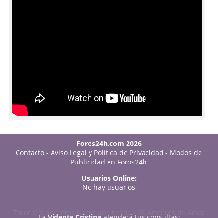
Foros24h.com 2026
Contacto
-
Aviso Legal y Política de Privacidad
-
Modos de
Publicidad en Foros24h
Usuarios Online:
No hay usuarios
Tarot sí o no: cómo hacer una tirada
-
20 Amarres de Amor
La
Vidente Cristina
atenderá tus consultas: