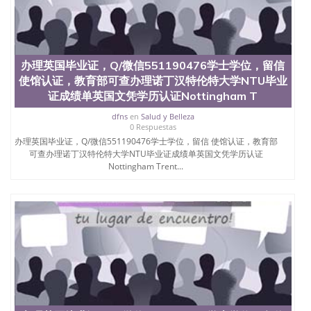
6、客户确认收到结果，付余款。 我们对海外大学及
学院的毕业证成绩单所使用的材料，尺寸大小，防伪
结构（包括：水印，阴影底纹，钢印LOGO烫金烫
银，LOGO烫金烫银复合重叠。 文字图案浮雕，激光
镭射，紫外荧光，温感，复印防伪）都有原版本文凭
办理英国毕业证，Q/微信551190476学士学位，留信
对照。质量得到了广大海外客户群体的认可，同时和
使馆认证，教育部可查办理诺丁汉特伦特大学NTU毕业
海外学校留学中介， 同时能做到与时俱进，及时掌握
各大院校的（毕业证，成绩单，资格证，学生卡，结
证成绩单英国文凭学历认证Nottingham T
业证，录取通知书，在读证明等相关材料）的版本更
dfns
en
Salud y Belleza
新信息， 能够在时间掌握的海外学历文凭的样版，尺
0 Respuestas
寸大小，纸张材质，防伪技术等等，并在时间收集到
办理英国毕业证，Q/微信551190476学士学位，留信 使馆认证，教育部
原版实物，以求达到客户的需求。 我们的优势： 我
可查办理诺丁汉特伦特大学NTU毕业证成绩单英国文凭学历认证
们在保证合理定价的同时，坚持较高性价比，通过品
Nottingham Trent...
质和效率不断优化，为您倾情诠释什么是高性价比。
咨询顾问：Sam q/微信:551190476 Q/微
信:551190476办理毕业证成绩单、教育部认证,录取通
知书，雅思，留学回国证明.
公司专业制作、办理、仿制、成绩单文凭、改成绩、
教育部学历学位认证、毕业证、成绩单、文凭、学历
文凭、假文凭假毕业证假学历书制作、假制作、办
理、仿制学位证书、毕业证文凭、文凭毕业证、毕业
证认证、留服认证、使馆认证、使馆证明、使馆留学
回国人员证明、留学生认证、学历认证、文凭认证学