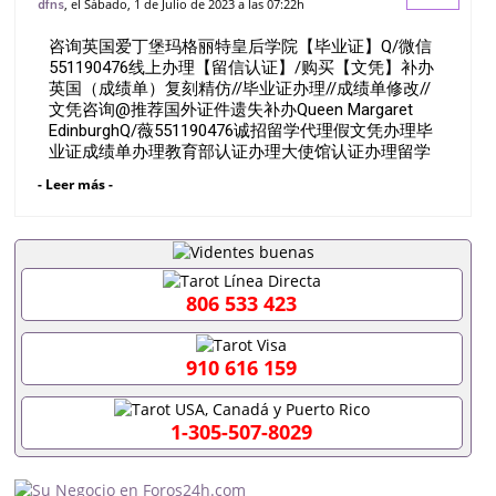
, el Sábado, 1 de Julio de 2023 a las 07:22h
dfns
证】/购买【文凭】补办英国（成绩单）复刻
咨询英国爱丁堡玛格丽特皇后学院【毕业证】Q/微信
精仿//毕业证办理//成绩单修改/
551190476线上办理【留信认证】/购买【文凭】补办
英国（成绩单）复刻精仿//毕业证办理//成绩单修改//
文凭咨询@推荐国外证件遗失补办Queen Margaret
EdinburghQ/薇551190476诚招留学代理假文凭办理毕
业证成绩单办理教育部认证办理大使馆认证办理留学
归国证明办理留信网认证办理留服认证办理学历认证
- Leer más -
办理学生卡办理录取通知书办理学位证书办理美国文
凭办理澳洲文凭办理英国文凭办理加拿大文凭办理德
国文凭 一、快速办理材料： 1、毕业证+成绩单+留学
回国人员证明+教育部认证,录取通知书，雅思。（全
套留学回国必备证明材料，给父母及亲朋好友一份完
美交代）； 2、雅思、托福，OFFER，在读证明，学
806 533 423
生卡等留学相关材料（申请学校、转学，甚至是申请
工签都可以用到）。 注：上述材料，随时都可以安排
办理，毕业证成绩单，学校，专业，学位，毕业时间
910 616 159
都可以根据客户要求安排。 国内找工作假的毕业证可
以用吗551190476假的毕业证成绩单可以办学历认证
吗551190476要定居国外需要办理什么材料
1-305-507-8029
551190476入职事业单位/国企假的毕业证会查吗
551190476入职国企/事业单位需要些什么材料
551190476办理假毕业证在国内能用吗, 挂科拿不到毕