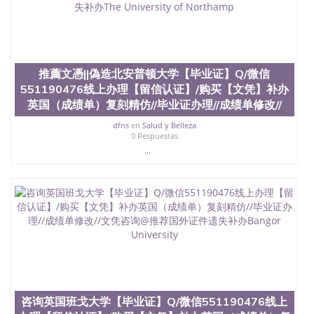
结构（包括：水印，阴影底纹，钢印LOGO烫金烫
银，LOGO烫金烫银复合重叠。 文字图案浮雕，激光
镭射，紫外荧光，温感，复印防伪）都有原版本文凭
对照。质量得到了广大海外客户群体的认可，同时和
海外学校留学中介， 同时能做到与时俱进，及时掌握
各大院校的（毕业证，成绩单，资格证，学生卡，结
推薦文憑||偽造北安普顿大学【毕业证】Q/微信
业证，录取通知书，在读证明等相关材料）的版本更
551190476线上办理【留信认证】/购买【文凭】补办
新信息， 能够在时间掌握的海外学历文凭的样版，尺
英国（成绩单）复刻精仿//毕业证办理//成绩单修改//
寸大小，纸张材质，防伪技术等等，并在时间收集到
原版实物，以求达到客户的需求。 我们的优势： 我
dfns
en
Salud y Belleza
0 Respuestas
们在保证合理定价的同时，坚持较高性价比，通过品
质和效率不断优化，为您倾情诠释什么是高性价比。
...
咨询顾问：Sam q/微信:551190476 Q/微
信:551190476办理毕业证成绩单、教育部认证,录取通
知书，雅思，留学回国证明.
公司专业制作、办理、仿制、成绩单文凭、改成绩、
教育部学历学位认证、毕业证、成绩单、文凭、学历
文凭、假文凭假毕业证假学历书制作、假制作、办
理、仿制学位证书、毕业证文凭、文凭毕业证、毕业
证认证、留服认证、使馆认证、使馆证明、使馆留学
回国人员证明、留学生认证、学历认证、文凭认证学
位认证、留学生学历认证、留学生学位认证、英国文
咨询英国班戈大学【毕业证】Q/微信551190476线上
凭学历、美国文凭学历、澳洲文凭学历、加拿大文凭