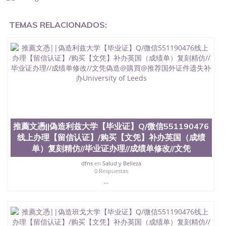
业证怎么办, 毕业证丢了怎么办, 没有正常毕业怎么办
理毕业证,没毕业可以办学历认证吗,您是否因为中途
TEMAS RELACIONADOS:
辍学、挂科而没有正常毕业551190476您是否因为递
交材料不齐而被拒之门外551190476您是否因没正常
毕业而导致回国得不到教育部认证在校挂科了不想读
了,成绩不理想毕不了业怎么办551190476找工作没有
文凭怎么办,怎么办理本科/研究生文凭551190476如
何办理本科/硕士毕业证551190476网上买文凭可靠吗
551190476哪里可以买国外文凭551190476国外本科
毕业证怎么办理551190476国外大学文凭可以打工作
吗551190476怎么办理 外假毕业证551190476哪里可
以制作美国毕业证551190476哪里可以办理澳洲毕业
证551190476留学生在哪里可以买假毕业证
推薦文憑||偽造利兹大学【毕业证】Q/微信551190476
551190476哪里可以办理加拿大毕业证551190476申
线上办理【留信认证】/购买【文凭】补办英国（成绩
请学校办理假的毕业证成绩单可以吗551190476哪里
单）复刻精仿//毕业证办理//成绩单修改//文凭
可以办理水印成绩单551190476哪里可以修改成绩单
GPA分数551190476假毕业证能查出来吗551190476
dfns
en
Salud y Belleza
假文凭网上能查到吗551190476 如何拿到国外毕业证
0 Respuestas
QQ微信551190476办假大学毕业证QQ微信551190476
...
国外毕业证去哪认证QQ微信551190476找毕业证封皮
QQ微信551190476国外毕业证外壳定制QQ微信
551190476快速代办国外毕业证QQ微信551190476快
速拿到国外文凭QQ微信551190476国外留学文凭认证