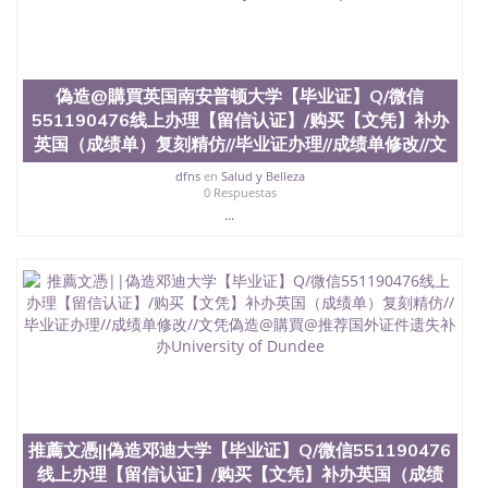
士做文凭/购买澳洲大学毕业证成绩单假文凭学历咨
询英国爱丁堡玛格丽特皇后学院【毕业证】Q/微信
551190476线上办理【留信认证】/购买【文凭】补办
英国（成绩单）复刻精仿//毕业证办理//成绩单修改//
文凭咨询@推荐国外证件遗失补办Queen Margaret
偽造@購買英国南安普顿大学【毕业证】Q/微信
Edinburgh
551190476线上办理【留信认证】/购买【文凭】补办
英国（成绩单）复刻精仿//毕业证办理//成绩单修改//文
dfns
en
Salud y Belleza
0 Respuestas
...
推薦文憑||偽造邓迪大学【毕业证】Q/微信551190476
线上办理【留信认证】/购买【文凭】补办英国（成绩