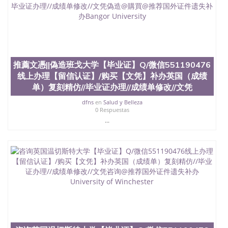
QQ微信551190476国外文凭回国认证QQ微信
551190476泰国文凭办理QQ微信551190476法国留学
回国证明QQ微信551190476 国外烫金照片QQ微信
551190476外国文凭在中国有用吗QQ微信551190476
德国留学回国证明QQ微信551190476爱尔兰留学回国
证明QQ微信551190476国外硕士文凭办理QQ微信
551190476 网上买文凭可靠吗QQ微信551190476买国
推薦文憑||偽造班戈大学【毕业证】Q/微信551190476
外文凭质量QQ微信551190476国外本科毕业证怎么办
线上办理【留信认证】/购买【文凭】补办英国（成绩
理QQ微信551190476国外大学文凭真制作QQ微信
单）复刻精仿//毕业证办理//成绩单修改//文凭
551190476办国外文凭可找工作QQ微信551190476国
外大学有毕业证QQ微信551190476办理国外毕业证价
dfns
en
Salud y Belleza
格QQ微信551190476国外编号查询QQ微信551190476
0 Respuestas
办理国外文凭要交定金吗QQ微信551190476办国外可
...
查文凭QQ微信551190476网上购买真文凭可信吗QQ
微信551190476学士学位证书查询机构QQ微信
551190476 国外资格证书办理QQ微信551190476如何
办理学历认证QQ微信551190476海外文凭认证办理
QQ微信551190476 圣何塞州立大学（San Jose State
University, 又译为“圣荷西州立大学”）成立于1857
年，简称SJSU，是加州历史悠久的大学之一，也是美
西地区的公立大学之一。位于圣何塞市San Jose中
心，占地154公顷。它是一所位于加利福尼亚州的著
名综合性公立大学，它以极高的就业率，全美名列前
茅的毕业薪资，浓厚的多元化学术氛围，杰出的本科