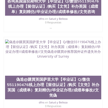
咨询英国温切斯特大学【毕业证】Q/微信551190476
教育质量，被《福克斯》杂志评选为全美50强公立综
线上办理【留信认证】/购买【文凭】补办英国（成绩
合性大学，每年有来自世界各地的成百上千的海外学
生前往求学。 至今，这是一所在世界上享有学术地
单）复刻精仿//毕业证办理//成绩单修改//文凭咨询
位、声誉、实习机会和影响力的高等教育机构，并获
dfns
en
Salud y Belleza
誉为美国本科教育质量的核心代表。其计算机系与会
0 Respuestas
计系更是在当今美国大学教学排名中表现优异。其毕
...
业生大多可以在其所处地域的世界硅谷中心得到工作
机会。许多硅谷公司甚至在学生大三和大四的学期提
供许多相应科系的实习机会。无论是加州大学系统
(UC)，还是加州州立大学系统(CSU), 圣何塞州立大学
都占据着加州所有大学中的地理位置。 圣何塞州立大
学座落于硅谷(Silicon Valley), 于附近的旧金山-圣何塞
地区为全美的重要科技中心。约有学生三万人，超过
134种学士学科和65个硕士学科，并有来自世界60余
国的学生来此就读。其有名的科系如计算机科学，电
子工程学，工商管理学，艺术设计，和航空学等，深
受性肯定及好评；而各种大学部和研究所的商学课程
偽造@購買英国萨里大学【毕业证】Q/微信
也吸引了众多不同国家的专业人士前来研究与学习。
551190476线上办理【留信认证】/购买【文凭】补办
二、办理流程： 1、收集客户办理信息； 2、客户付
定金下单； 3、公司确认到账转制作点做电子图；
英国（成绩单）复刻精仿//毕业证办理//成绩单修改//文
4、电子图做好发给客户确认； 5、电子图确认好转成
凭偽
品部做成品； 6、成品做好拍照或者视频确认再付余
dfns
en
Salud y Belleza
款； 7、快递给客户（国内顺丰，国外DHL）。 三、
0 Respuestas
真实网上可查的证明材料 1、教育部学历学位认证，