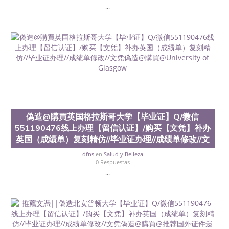
...
留服真实存档可查，存档。 2、留学回国人员证明
（使馆认证），使馆网站真实存档可查。 3、留信网
真实可查认证办理，存档可查，终身受用。 四、办理
流程农业科学院、艺术与建筑学院、商学院、交流学
院、地球及物质科学院、教育学院、工程学院、健康
与人类发展学院、信息工程与科学学院、人文学院、
护理学院、科学学院等。学校的教育学院排名在全美
前十名，工学院排名在前十五名，且继续攀升中。纽
约大学为学生们提供本科、硕士及博士学位。学校的
专业课程包括：会计学、MBA、财务、教育、建筑工
程、经济、医学、护理、文学、音乐、生物学、统计
学、美术、电子工程、天文学、农业、环境污染控
偽造@購買英国格拉斯哥大学【毕业证】Q/微信
制、历史、电气工程、生物工程、建筑设计、工商管
551190476线上办理【留信认证】/购买【文凭】补办
理、材料科学、机械工程、航天工程、土木工程、数
英国（成绩单）复刻精仿//毕业证办理//成绩单修改//文
学、化学、英语、社会科学、心理学、戏剧、市场营
销、机械工程、计算机科学、物理学、人工智能、商
dfns
en
Salud y Belleza
0 Respuestas
科、金融专业 1、客户提供相关材料，确定客户办理
...
信息，给出操作方案； 2、补充毕业证成绩单等相关
材料； 3、留服注册申请账号，付定金； 4、预约递
交时间，公司人员陪同客户本人一起去留服递交材
料； 5、等待结果，完成结果书留服直接邮寄给客户
6、客户确认收到结果，付余款。 我们对海外大学及
学院的毕业证成绩单所使用的材料，尺寸大小，防伪