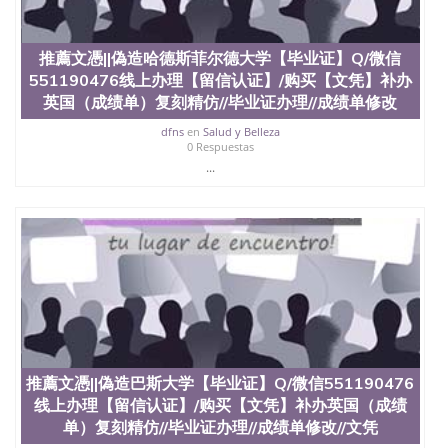
品部做成品； 6、成品做好拍照或者视频确认再付余
款； 7、快递给客户（国内顺丰，国外DHL）。 三、
真实网上可查的证明材料 1、教育部学历学位认证，
推薦文憑||偽造哈德斯菲尔德大学【毕业证】Q/微信
留服真实存档可查，存档。 2、留学回国人员证明
551190476线上办理【留信认证】/购买【文凭】补办
（使馆认证），使馆网站真实存档可查。 3、留信网
英国（成绩单）复刻精仿//毕业证办理//成绩单修改
真实可查认证办理，存档可查，终身受用。 四、办理
流程农业科学院、艺术与建筑学院、商学院、交流学
dfns
en
Salud y Belleza
院、地球及物质科学院、教育学院、工程学院、健康
0 Respuestas
与人类发展学院、信息工程与科学学院、人文学院、
...
护理学院、科学学院等。学校的教育学院排名在全美
前十名，工学院排名在前十五名，且继续攀升中。纽
约大学为学生们提供本科、硕士及博士学位。学校的
专业课程包括：会计学、MBA、财务、教育、建筑工
程、经济、医学、护理、文学、音乐、生物学、统计
学、美术、电子工程、天文学、农业、环境污染控
制、历史、电气工程、生物工程、建筑设计、工商管
理、材料科学、机械工程、航天工程、土木工程、数
学、化学、英语、社会科学、心理学、戏剧、市场营
销、机械工程、计算机科学、物理学、人工智能、商
科、金融专业 1、客户提供相关材料，确定客户办理
推薦文憑||偽造巴斯大学【毕业证】Q/微信551190476
信息，给出操作方案； 2、补充毕业证成绩单等相关
线上办理【留信认证】/购买【文凭】补办英国（成绩
材料； 3、留服注册申请账号，付定金； 4、预约递
单）复刻精仿//毕业证办理//成绩单修改//文凭
交时间，公司人员陪同客户本人一起去留服递交材