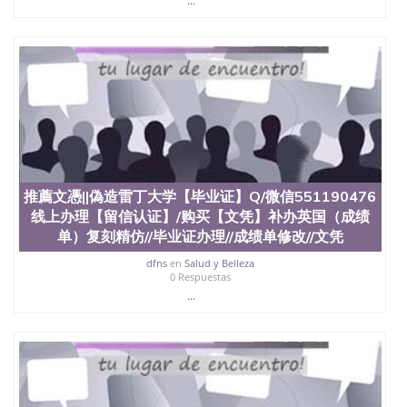
...
offieUniversityofSouthernQueensland 澳洲读书未毕
业找人做文凭学位qq微信551190476澳洲读CQU中央
昆士兰大学学历成绩单购买学位证书/澳洲读本科硕
士做文凭/购买澳洲大学毕业证成绩单假文凭学历推
薦文憑||偽造邓迪大学【毕业证】Q/微信551190476
线上办理【留信认证】/购买【文凭】补办英国（成
绩单）复刻精仿//毕业证办理//成绩单修改//文凭偽造
@購買@推荐国外证件遗失补办University of Dundee
推薦文憑||偽造雷丁大学【毕业证】Q/微信551190476
线上办理【留信认证】/购买【文凭】补办英国（成绩
单）复刻精仿//毕业证办理//成绩单修改//文凭
dfns
en
Salud y Belleza
0 Respuestas
...