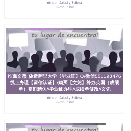
料； 5、等待结果，完成结果书留服直接邮寄给客户
dfns
en
Salud y Belleza
6、客户确认收到结果，付余款。 我们对海外大学及
0 Respuestas
学院的毕业证成绩单所使用的材料，尺寸大小，防伪
...
结构（包括：水印，阴影底纹，钢印LOGO烫金烫
银，LOGO烫金烫银复合重叠。 文字图案浮雕，激光
镭射，紫外荧光，温感，复印防伪）都有原版本文凭
对照。质量得到了广大海外客户群体的认可，同时和
海外学校留学中介， 同时能做到与时俱进，及时掌握
各大院校的（毕业证，成绩单，资格证，学生卡，结
业证，录取通知书，在读证明等相关材料）的版本更
新信息， 能够在时间掌握的海外学历文凭的样版，尺
寸大小，纸张材质，防伪技术等等，并在时间收集到
原版实物，以求达到客户的需求。 我们的优势： 我
们在保证合理定价的同时，坚持较高性价比，通过品
推薦文憑||偽造萨里大学【毕业证】Q/微信551190476
质和效率不断优化，为您倾情诠释什么是高性价比。
线上办理【留信认证】/购买【文凭】补办英国（成绩
咨询顾问：Sam q/微信:551190476 Q/微
单）复刻精仿//毕业证办理//成绩单修改//文凭
信:551190476办理毕业证成绩单、教育部认证,录取通
知书，雅思，留学回国证明.
dfns
en
Salud y Belleza
0 Respuestas
公司专业制作、办理、仿制、成绩单文凭、改成绩、
...
教育部学历学位认证、毕业证、成绩单、文凭、学历
文凭、假文凭假毕业证假学历书制作、假制作、办
理、仿制学位证书、毕业证文凭、文凭毕业证、毕业
证认证、留服认证、使馆认证、使馆证明、使馆留学