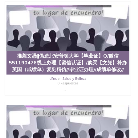
心，占地154公顷。它是一所位于加利福尼亚州的著
名综合性公立大学，它以极高的就业率，全美名列前
茅的毕业薪资，浓厚的多元化学术氛围，杰出的本科
教育质量，被《福克斯》杂志评选为全美50强公立综
合性大学，每年有来自世界各地的成百上千的海外学
生前往求学。 至今，这是一所在世界上享有学术地
位、声誉、实习机会和影响力的高等教育机构，并获
誉为美国本科教育质量的核心代表。其计算机系与会
计系更是在当今美国大学教学排名中表现优异。其毕
业生大多可以在其所处地域的世界硅谷中心得到工作
推薦文憑||偽造北安普顿大学【毕业证】Q/微信
机会。许多硅谷公司甚至在学生大三和大四的学期提
551190476线上办理【留信认证】/购买【文凭】补办
供许多相应科系的实习机会。无论是加州大学系统
英国（成绩单）复刻精仿//毕业证办理//成绩单修改//
(UC)，还是加州州立大学系统(CSU), 圣何塞州立大学
都占据着加州所有大学中的地理位置。 圣何塞州立大
dfns
en
Salud y Belleza
学座落于硅谷(Silicon Valley), 于附近的旧金山-圣何塞
0 Respuestas
地区为全美的重要科技中心。约有学生三万人，超过
...
134种学士学科和65个硕士学科，并有来自世界60余
国的学生来此就读。其有名的科系如计算机科学，电
子工程学，工商管理学，艺术设计，和航空学等，深
受性肯定及好评；而各种大学部和研究所的商学课程
也吸引了众多不同国家的专业人士前来研究与学习。
二、办理流程： 1、收集客户办理信息； 2、客户付
定金下单； 3、公司确认到账转制作点做电子图；
4、电子图做好发给客户确认； 5、电子图确认好转成