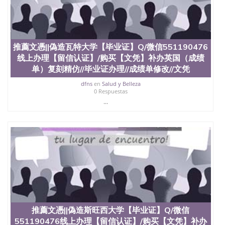
推薦文憑||偽造瓦特大学【毕业证】Q/微信551190476
线上办理【留信认证】/购买【文凭】补办英国（成绩
单）复刻精仿//毕业证办理//成绩单修改//文凭
dfns
en
Salud y Belleza
0 Respuestas
...
推薦文憑||偽造斯旺西大学【毕业证】Q/微信
551190476线上办理【留信认证】/购买【文凭】补办