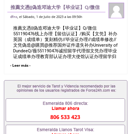
推薦文憑||偽造邓迪大学【毕业证】Q/微信
551190476线上办理【留信认证】/购买
, el Sábado, 1 de Julio de 2023 a las 09:56h
dfns
【文凭】补办英国（成绩单）复刻精仿//毕
推薦文憑||偽造邓迪大学【毕业证】Q/微信
业证办理//成绩单修改//文凭
551190476线上办理【留信认证】/购买【文凭】补办
英国（成绩单）复刻精仿//毕业证办理//成绩单修改//
文凭偽造@購買@推荐国外证件遗失补办University of
DundeeQ/薇551190476诚招留学代理假文凭办理毕业
证成绩单办理教育部认证办理大使馆认证办理留学归
国证明办理留信网认证办理留服认证办理学历认证办
- Leer más -
理学生卡办理录取通知书办理学位证书办理美国文凭
办理澳洲文凭办理英国文凭办理加拿大文凭办理德国
文凭 一、快速办理材料： 1、毕业证+成绩单+留学回
国人员证明+教育部认证,录取通知书，雅思。（全套
留学回国必备证明材料，给父母及亲朋好友一份完美
交代）； 2、雅思、托福，OFFER，在读证明，学生
卡等留学相关材料（申请学校、转学，甚至是申请工
签都可以用到）。 注：上述材料，随时都可以安排办
理，毕业证成绩单，学校，专业，学位，毕业时间都
806 533 423
可以根据客户要求安排。 国内找工作假的毕业证可以
用吗551190476假的毕业证成绩单可以办学历认证吗
551190476要定居国外需要办理什么材料551190476