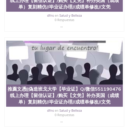
线上办理【留信认证】/购买【文凭】补办英国（成绩
业证QQ微信551190476快速拿到国外文凭QQ微信
单）复刻精仿//毕业证办理//成绩单修改//文凭
551190476国外留学文凭认证QQ微信551190476国外
文凭回国认证QQ微信551190476泰国文凭办理QQ微
dfns
en
Salud y Belleza
0 Respuestas
信551190476法国留学回国证明QQ微信551190476 国
...
外烫金照片QQ微信551190476外国文凭在中国有用吗
QQ微信551190476德国留学回国证明QQ微信
551190476爱尔兰留学回国证明QQ微信551190476国
外硕士文凭办理QQ微信551190476 网上买文凭可靠
吗QQ微信551190476买国外文凭质量QQ微信
551190476国外本科毕业证怎么办理QQ微信
551190476国外大学文凭真制作QQ微信551190476办
国外文凭可找工作QQ微信551190476国外大学有毕业
证QQ微信551190476办理国外毕业证价格QQ微信
551190476国外编号查询QQ微信551190476办理国外
文凭要交定金吗QQ微信551190476办国外可查文凭
QQ微信551190476网上购买真文凭可信吗QQ微信
推薦文憑||偽造班戈大学【毕业证】Q/微信551190476
551190476学士学位证书查询机构QQ微信551190476
线上办理【留信认证】/购买【文凭】补办英国（成绩
国外资格证书办理QQ微信551190476如何办理学历认
单）复刻精仿//毕业证办理//成绩单修改//文凭
证QQ微信551190476海外文凭认证办理QQ微信
551190476 圣何塞州立大学（San Jose State
dfns
en
Salud y Belleza
0 Respuestas
University, 又译为“圣荷西州立大学”）成立于1857
年，简称SJSU，是加州历史悠久的大学之一，也是美
...
西地区的公立大学之一。位于圣何塞市San Jose中