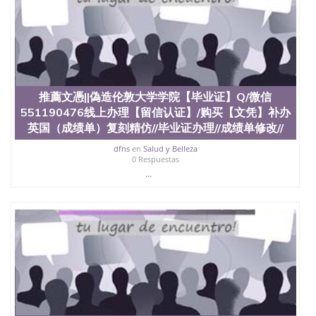
回国人员证明、留学生认证、学历认证、文凭认证学
位认证、留学生学历认证、留学生学位认证、英国文
凭学历、美国文凭学历、澳洲文凭学历、加拿大文凭
学历、新西兰学历认证等q:551190476 微信：
551190476 圣何塞州立大学毕业证（San Jose State
University）圣何塞州立大学毕业证（San Jose State
University）圣何塞州立大学毕业证（San Jose State
推薦文憑||偽造伦敦大学学院【毕业证】Q/微信
University）圣何塞州立大学成绩单（San Jose State
University）圣何塞州立大学成绩单（ San Jose State
551190476线上办理【留信认证】/购买【文凭】补办
University）圣何塞州立大学成绩单（San Jose State
英国（成绩单）复刻精仿//毕业证办理//成绩单修改//
University）成绩单圣何塞州立大学文凭（San Jose
dfns
en
Salud y Belleza
State University）圣何塞州立大学（San Jose State
0 Respuestas
University）圣何塞州立大学（San Jose State
...
University）圣何塞州立大学（ San Jose State
University）圣何塞州立大学（San Jose State
University）圣何塞州立大学文凭（San Jose State
University）圣何塞州立大学文凭（San Jose State
University）文凭圣何塞州立大学文凭（San Jose
State University）圣何塞州立大学学历（ San Jose
State University）圣何塞州立大学学历（San Jose
State University）圣何塞州立大学学历（San Jose
State University）圣 塞州立大学学历（San Jose
State University）圣何塞州立大学（San Jose State
University）圣何塞州立大学（San Jose State