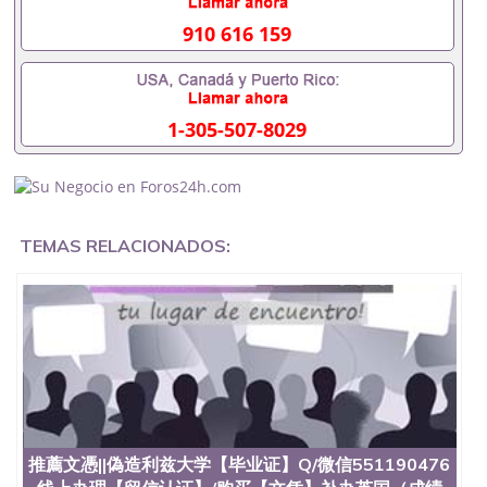
入职事业单位/国企假的毕业证会查吗551190476入职
国企/事业单位需要些什么材料551190476办理假毕业
910 616 159
证在国内能用吗, 挂科拿不到毕业证怎么办, 毕业证丢
了怎么办, 没有正常毕业怎么办理毕业证,没毕业可以
办学历认证吗,您是否因为中途辍学、挂科而没有正常
毕业551190476您是否因为递交材料不齐而被拒之门
1-305-507-8029
外551190476您是否因没正常毕业而导致回国得不到
教育部认证在校挂科了不想读了,成绩不理想毕不了业
怎么办551190476找工作没有文凭怎么办,怎么办理本
科/研究生文凭551190476如何办理本科/硕士毕业证
551190476网上买文凭可靠吗551190476哪里可以买
国外文凭551190476国外本科毕业证怎么办理
TEMAS RELACIONADOS:
551190476国外大学文凭可以打工作吗551190476怎
么办理 外假毕业证551190476哪里可以制作美国毕业
证551190476哪里可以办理澳洲毕业证551190476留
学生在哪里可以买假毕业证551190476哪里可以办理
加拿大毕业证551190476申请学校办理假的毕业证成
绩单可以吗551190476哪里可以办理水印成绩单
551190476哪里可以修改成绩单GPA分数551190476
假毕业证能查出来吗551190476假文凭网上能查到吗
551190476 如何拿到国外毕业证QQ微信551190476办
假大学毕业证QQ微信551190476国外毕业证去哪认证
QQ微信551190476找毕业证封皮QQ微信551190476国
推薦文憑||偽造利兹大学【毕业证】Q/微信551190476
外毕业证外壳定制QQ微信551190476快速代办国外毕