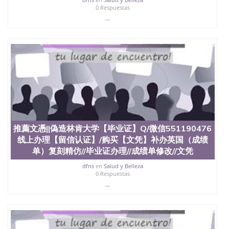
0 Respuestas
...
推薦文憑||偽造林肯大学【毕业证】Q/微信551190476
线上办理【留信认证】/购买【文凭】补办英国（成绩
单）复刻精仿//毕业证办理//成绩单修改//文凭
dfns
en
Salud y Belleza
0 Respuestas
...