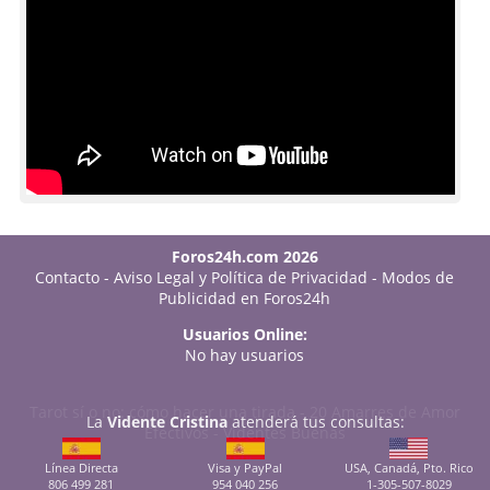
Foros24h.com 2026
Contacto
-
Aviso Legal y Política de Privacidad
-
Modos de
Publicidad en Foros24h
Usuarios Online:
No hay usuarios
Tarot sí o no: cómo hacer una tirada
-
20 Amarres de Amor
La
Vidente Cristina
atenderá tus consultas:
Efectivos
-
Videntes Buenas
Línea Directa
Visa y PayPal
USA, Canadá, Pto. Rico
806 499 281
954 040 256
1-305-507-8029