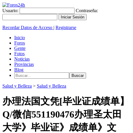
Usuario:
Contraseña:
Recordar Datos de Acceso
|
Registrarse
Inicio
Foros
Gente
Fotos
Noticias
Provincias
Blog
Salud y Belleza
>
Salud y Belleza
办理法国文凭[毕业证成绩单】
Q/微信551190476办理圣太田
大学》毕业证》成绩单》文