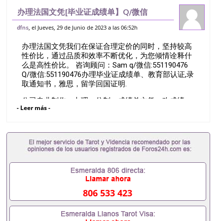
办理法国文凭[毕业证成绩单】Q/微信
551190476办理安第列斯－圭亚那大学》
, el Jueves, 29 de Junio de 2023 a las 06:52h
dfns
毕业证》成绩单》文凭》学位证||&专业解
办理法国文凭我们在保证合理定价的同时，坚持较高
决国外退学/未顺利毕业/成绩不理想/
性价比，通过品质和效率不断优化，为您倾情诠释什
么是高性价比。 咨询顾问：Sam q/微信:551190476
Q/微信:551190476办理毕业证成绩单、教育部认证,录
取通知书，雅思，留学回国证明.
公司专业制作、办理、仿制、成绩单文凭、改成绩、
- Leer más -
教育部学历学位认证、毕业证、成绩单、文凭、学历
文凭、假文凭假毕业证假学历书制作、假制作、办
理、仿制学位证书、毕业证文凭、文凭毕业证、毕业
证认证、留服认证、使馆认证、使馆证明、使馆留学
回国人员证明、留学生认证、学历认证、文凭认证学
位认证、留学生学历认证、留学生学位认证、英国文
凭学历、美国文凭学历、澳洲文凭学历、加拿大文凭
学历、新西兰学历认证等q:551190476 微信：
551190476 圣何塞州立大学毕业证（San Jose State
806 533 423
University）圣何塞州立大学毕业证（San Jose State
University）圣何塞州立大学毕业证（San Jose State
University）圣何塞州立大学成绩单（San Jose State