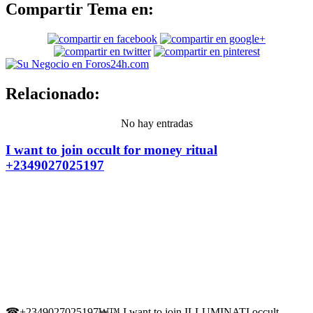
Compartir Tema en:
Relacionado:
No hay entradas
I want to join occult for money ritual
+2349027025197
☎+2349027025197₩™ I want to join ILLUMINATI occult