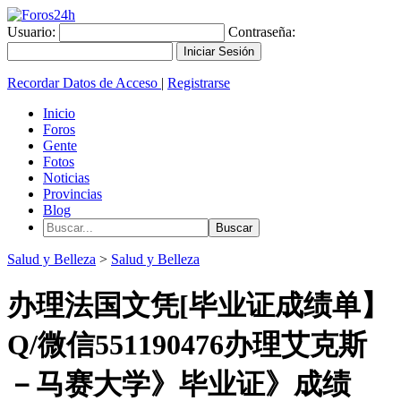
Usuario:
Contraseña:
Recordar Datos de Acceso
|
Registrarse
Inicio
Foros
Gente
Fotos
Noticias
Provincias
Blog
Salud y Belleza
>
Salud y Belleza
办理法国文凭[毕业证成绩单】
Q/微信551190476办理艾克斯
－马赛大学》毕业证》成绩