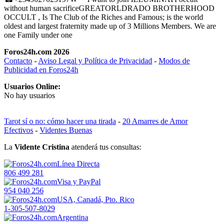
without human sacrificeGREATORLDRADO BROTHERHOOD
OCCULT , Is The Club of the Riches and Famous; is the world
oldest and largest fraternity made up of 3 Millions Members. We are
one Family under one
Foros24h.com 2026
Contacto
-
Aviso Legal y Política de Privacidad
-
Modos de
Publicidad en Foros24h
Usuarios Online:
No hay usuarios
Tarot sí o no: cómo hacer una tirada
-
20 Amarres de Amor
Efectivos
-
Videntes Buenas
La
Vidente Cristina
atenderá tus consultas:
Línea Directa
806 499 281
Visa y PayPal
954 040 256
USA, Canadá, Pto. Rico
1-305-507-8029
Argentina