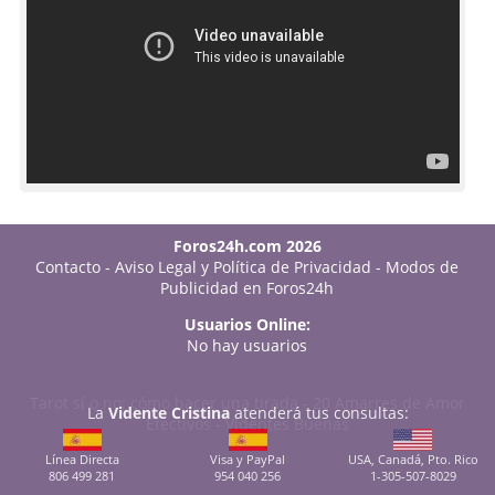
Foros24h.com 2026
Contacto
-
Aviso Legal y Política de Privacidad
-
Modos de
Publicidad en Foros24h
Usuarios Online:
No hay usuarios
Tarot sí o no: cómo hacer una tirada
-
20 Amarres de Amor
La
Vidente Cristina
atenderá tus consultas:
Efectivos
-
Videntes Buenas
Línea Directa
Visa y PayPal
USA, Canadá, Pto. Rico
806 499 281
954 040 256
1-305-507-8029