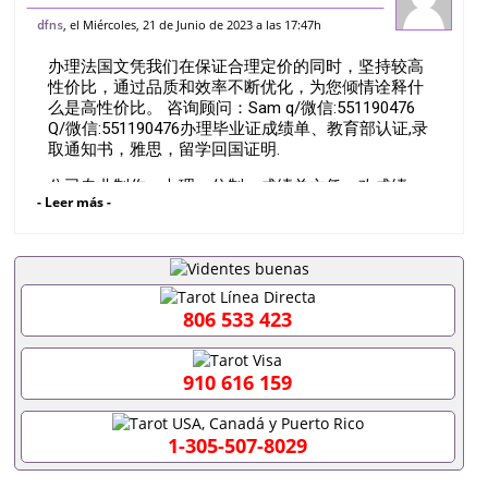
551190476办理蒙波利埃第二大学》毕业
, el Miércoles, 21 de Junio de 2023 a las 17:47h
dfns
证》成绩单》文凭》学位证||&专业解决国
办理法国文凭我们在保证合理定价的同时，坚持较高
外退学/未顺利毕业/成绩不理想/留信
性价比，通过品质和效率不断优化，为您倾情诠释什
么是高性价比。 咨询顾问：Sam q/微信:551190476
Q/微信:551190476办理毕业证成绩单、教育部认证,录
取通知书，雅思，留学回国证明.
公司专业制作、办理、仿制、成绩单文凭、改成绩、
- Leer más -
教育部学历学位认证、毕业证、成绩单、文凭、学历
文凭、假文凭假毕业证假学历书制作、假制作、办
理、仿制学位证书、毕业证文凭、文凭毕业证、毕业
证认证、留服认证、使馆认证、使馆证明、使馆留学
回国人员证明、留学生认证、学历认证、文凭认证学
位认证、留学生学历认证、留学生学位认证、英国文
806 533 423
凭学历、美国文凭学历、澳洲文凭学历、加拿大文凭
学历、新西兰学历认证等q:551190476 微信：
551190476 圣何塞州立大学毕业证（San Jose State
910 616 159
University）圣何塞州立大学毕业证（San Jose State
University）圣何塞州立大学毕业证（San Jose State
University）圣何塞州立大学成绩单（San Jose State
1-305-507-8029
University）圣何塞州立大学成绩单（ San Jose State
University）圣何塞州立大学成绩单（San Jose State