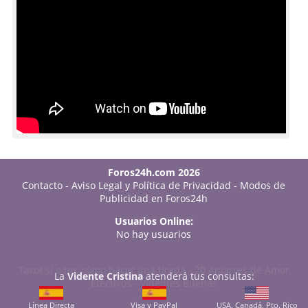
Foros24h.com 2026
Contacto
-
Aviso Legal y Política de Privacidad
-
Modos de
Publicidad en Foros24h
Usuarios Online:
No hay usuarios
Tarot sí o no: cómo hacer una tirada
-
20 Amarres de Amor
La
Vidente Cristina
atenderá tus consultas:
Efectivos
-
Videntes Buenas
Línea Directa
Visa y PayPal
USA, Canadá, Pto. Rico