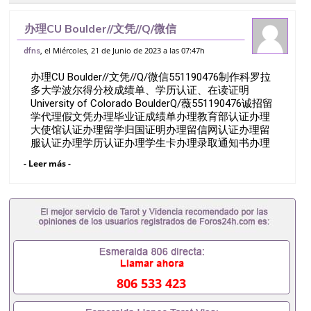
办理CU Boulder//文凭//Q/微信
551190476制作科罗拉多大学波尔得分校
, el Miércoles, 21 de Junio de 2023 a las 07:47h
dfns
成绩单、学历认证、在读证明University
办理CU Boulder//文凭//Q/微信551190476制作科罗拉
of Colorad
多大学波尔得分校成绩单、学历认证、在读证明
University of Colorado BoulderQ/薇551190476诚招留
学代理假文凭办理毕业证成绩单办理教育部认证办理
大使馆认证办理留学归国证明办理留信网认证办理留
服认证办理学历认证办理学生卡办理录取通知书办理
学位证书办理美国文凭办理澳洲文凭办理英国文凭办
- Leer más -
理加拿大文凭办理德国文凭 一、快速办理材料： 1、
毕业证+成绩单+留学回国人员证明+教育部认证,录取
通知书，雅思。（全套留学回国必备证明材料，给父
母及亲朋好友一份完美交代）； 2、雅思、托福，
OFFER，在读证明，学生卡等留学相关材料（申请学
校、转学，甚至是申请工签都可以用到）。 注：上述
材料，随时都可以安排办理，毕业证成绩单，学校，
专业，学位，毕业时间都可以根据客户要求安排。 国
内找工作假的毕业证可以用吗551190476假的毕业证
806 533 423
成绩单可以办学历认证吗551190476要定居国外需要
办理什么材料551190476入职事业单位/国企假的毕业