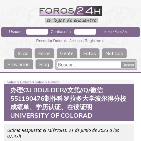
Usuario:
Contraseña:
Recordar Datos de Acceso
|
Registrarse
Inicio
Foros
Gente
Fotos
Noticias
Provincias
Blog
Salud y Belleza
>
Salud y Belleza
办理CU BOULDER//文凭//Q/微信
551190476制作科罗拉多大学波尔得分校
成绩单、学历认证、在读证明
UNIVERSITY OF COLORAD
Última Respuesta el Miércoles, 21 de Junio de 2023 a las
07:47h