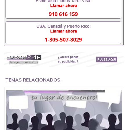
证会查吗551190476入职国企/事业单位需要些什么材
料551190476办理假毕业证在国内能用吗, 挂科拿不到
毕业证怎么办, 毕业证丢了怎么办, 没有正常毕业怎么
910 616 159
办理毕业证,没毕业可以办学历认证吗,您是否因为中
途辍学、挂科而没有正常毕业551190476您是否因为
递交材料不齐而被拒之门外551190476您是否因没正
常毕业而导致回国得不到教育部认证在校挂科了不想
1-305-507-8029
读了,成绩不理想毕不了业怎么办551190476找工作没
有文凭怎么办,怎么办理本科/研究生文凭551190476
如何办理本科/硕士毕业证551190476网上买文凭可靠
吗551190476哪里可以买国外文凭551190476国外本
科毕业证怎么办理551190476国外大学文凭可以打工
作吗551190476怎么办理 外假毕业证551190476哪里
可以制作美国毕业证551190476哪里可以办理澳洲毕
业证551190476留学生在哪里可以买假毕业证
TEMAS RELACIONADOS:
551190476哪里可以办理加拿大毕业证551190476申
请学校办理假的毕业证成绩单可以吗551190476哪里
可以办理水印成绩单551190476哪里可以修改成绩单
GPA分数551190476假毕业证能查出来吗551190476
假文凭网上能查到吗551190476 如何拿到国外毕业证
QQ微信551190476办假大学毕业证QQ微信551190476
国外毕业证去哪认证QQ微信551190476找毕业证封皮
QQ微信551190476国外毕业证外壳定制QQ微信
551190476快速代办国外毕业证QQ微信551190476快