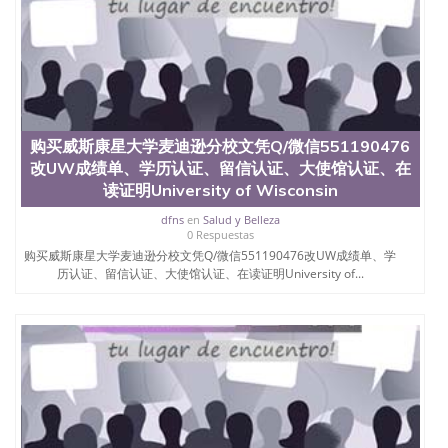
款； 7、快递给客户（国内顺丰，国外DHL）。 三、
真实网上可查的证明材料 1、教育部学历学位认证，
留服真实存档可查，存档。 2、留学回国人员证明
（使馆认证），使馆网站真实存档可查。 3、留信网
真实可查认证办理，存档可查，终身受用。 四、办理
流程农业科学院、艺术与建筑学院、商学院、交流学
院、地球及物质科学院、教育学院、工程学院、健康
与人类发展学院、信息工程与科学学院、人文学院、
购买威斯康星大学麦迪逊分校文凭Q/微信551190476
护理学院、科学学院等。学校的教育学院排名在全美
改UW成绩单、学历认证、留信认证、大使馆认证、在
前十名，工学院排名在前十五名，且继续攀升中。纽
读证明University of Wisconsin
约大学为学生们提供本科、硕士及博士学位。学校的
专业课程包括：会计学、MBA、财务、教育、建筑工
dfns
en
Salud y Belleza
0 Respuestas
程、经济、医学、护理、文学、音乐、生物学、统计
购买威斯康星大学麦迪逊分校文凭Q/微信551190476改UW成绩单、学
学、美术、电子工程、天文学、农业、环境污染控
历认证、留信认证、大使馆认证、在读证明University of...
制、历史、电气工程、生物工程、建筑设计、工商管
理、材料科学、机械工程、航天工程、土木工程、数
学、化学、英语、社会科学、心理学、戏剧、市场营
销、机械工程、计算机科学、物理学、人工智能、商
科、金融专业 1、客户提供相关材料，确定客户办理
信息，给出操作方案； 2、补充毕业证成绩单等相关
材料； 3、留服注册申请账号，付定金； 4、预约递
交时间，公司人员陪同客户本人一起去留服递交材
料； 5、等待结果，完成结果书留服直接邮寄给客户
6、客户确认收到结果，付余款。 我们对海外大学及