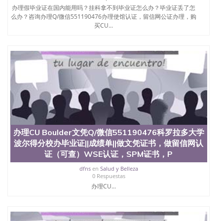
名综合性公立大学，它以极高的就业率，全美名列前
办理假毕业证在国内能用吗？挂科拿不到毕业证怎么办？毕业证丢了怎
茅的毕业薪资，浓厚的多元化学术氛围，杰出的本科
么办？咨询办理Q/微信551190476办理使馆认证，留信网公证办理，购
教育质量，被《福克斯》杂志评选为全美50强公立综
买CU...
合性大学，每年有来自世界各地的成百上千的海外学
生前往求学。 至今，这是一所在世界上享有学术地
位、声誉、实习机会和影响力的高等教育机构，并获
誉为美国本科教育质量的核心代表。其计算机系与会
计系更是在当今美国大学教学排名中表现优异。其毕
业生大多可以在其所处地域的世界硅谷中心得到工作
机会。许多硅谷公司甚至在学生大三和大四的学期提
供许多相应科系的实习机会。无论是加州大学系统
(UC)，还是加州州立大学系统(CSU), 圣何塞州立大学
都占据着加州所有大学中的地理位置。 圣何塞州立大
学座落于硅谷(Silicon Valley), 于附近的旧金山-圣何塞
办理CU Boulder文凭Q/微信551190476科罗拉多大学
地区为全美的重要科技中心。约有学生三万人，超过
134种学士学科和65个硕士学科，并有来自世界60余
波尔得分校办毕业证||成绩单||做文凭证书，做留信网认
国的学生来此就读。其有名的科系如计算机科学，电
证（可查）WSE认证，SPM证书，P
子工程学，工商管理学，艺术设计，和航空学等，深
dfns
en
Salud y Belleza
受性肯定及好评；而各种大学部和研究所的商学课程
0 Respuestas
也吸引了众多不同国家的专业人士前来研究与学习。
办理CU...
二、办理流程： 1、收集客户办理信息； 2、客户付
定金下单； 3、公司确认到账转制作点做电子图；
4、电子图做好发给客户确认； 5、电子图确认好转成
品部做成品； 6、成品做好拍照或者视频确认再付余