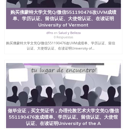
学院的毕业证成绩单所使用的材料，尺寸大小，防伪
结构（包括：水印，阴影底纹，钢印LOGO烫金烫
购买佛蒙特大学文凭Q/微信551190476改UVM成绩
银，LOGO烫金烫银复合重叠。 文字图案浮雕，激光
单、学历认证、留信认证、大使馆认证、在读证明
镭射，紫外荧光，温感，复印防伪）都有原版本文凭
University of Vermont
对照。质量得到了广大海外客户群体的认可，同时和
海外学校留学中介， 同时能做到与时俱进，及时掌握
dfns
en
Salud y Belleza
0 Respuestas
各大院校的（毕业证，成绩单，资格证，学生卡，结
购买佛蒙特大学文凭Q/微信551190476改UVM成绩单、学历认证、留信
业证，录取通知书，在读证明等相关材料）的版本更
认证、大使馆认证、在读证明University of...
新信息， 能够在时间掌握的海外学历文凭的样版，尺
寸大小，纸张材质，防伪技术等等，并在时间收集到
原版实物，以求达到客户的需求。 我们的优势： 我
们在保证合理定价的同时，坚持较高性价比，通过品
质和效率不断优化，为您倾情诠释什么是高性价比。
咨询顾问：Sam q/微信:551190476 Q/微
信:551190476办理毕业证成绩单、教育部认证,录取通
知书，雅思，留学回国证明.
公司专业制作、办理、仿制、成绩单文凭、改成绩、
教育部学历学位认证、毕业证、成绩单、文凭、学历
文凭、假文凭假毕业证假学历书制作、假制作、办
做毕业证，买文凭证书，办理伦敦艺术大学文凭Q/微信
理、仿制学位证书、毕业证文凭、文凭毕业证、毕业
551190476改成绩单、学历认证、留信认证、大使馆
证认证、留服认证、使馆认证、使馆证明、使馆留学
认证、在读证明University of the A
回国人员证明、留学生认证、学历认证、文凭认证学