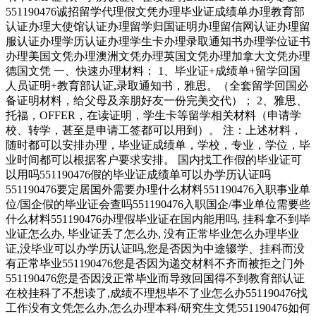
551190476诚招留学代理假文凭办理毕业证成绩单办理教育部
认证办理大使馆认证办理留学归国证明办理留信网认证办理留
服认证办理学历认证办理学生卡办理录取通知书办理学位证书
办理美国文凭办理澳洲文凭办理英国文凭办理加拿大文凭办理
德国文凭 一、快速办理材料： 1、毕业证+成绩单+留学回国
人员证明+教育部认证,录取通知书，雅思。（全套留学回国必
备证明材料，给父母及亲朋好友一份完美交代）； 2、雅思、
托福，OFFER，在读证明，学生卡等留学相关材料（申请学
校、转学，甚至是申请工签都可以用到）。 注：上述材料，
随时都可以安排办理，毕业证成绩单，学校，专业，学位，毕
业时间都可以根据客户要求安排。 国内找工作假的毕业证可
以用吗551190476假的毕业证成绩单可以办学历认证吗
551190476要定居国外需要办理什么材料551190476入职事业单
位/国企假的毕业证会查吗551190476入职国企/事业单位需要些
什么材料551190476办理假毕业证在国内能用吗, 挂科拿不到毕
业证怎么办, 毕业证丢了怎么办, 没有正常毕业怎么办理毕业
证,没毕业可以办学历认证吗,您是否因为中途辍学、挂科而没
有正常毕业551190476您是否因为递交材料不齐而被拒之门外
551190476您是否因没正常毕业而导致回国得不到教育部认证
在校挂科了不想读了,成绩不理想毕不了业怎么办551190476找
工作没有文凭怎么办,怎么办理本科/研究生文凭551190476如何