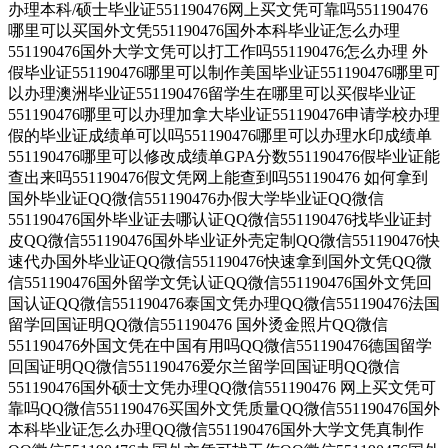
办理本科/硕士毕业证551190476网上买文凭可靠吗551190476
哪里可以买国外文凭551190476国外本科毕业证怎么办理
551190476国外大学文凭可以打工作吗551190476怎么办理 外
假毕业证551190476哪里可以制作美国毕业证551190476哪里可
以办理澳洲毕业证551190476留学生在哪里可以买假毕业证
551190476哪里可以办理加拿大毕业证551190476申请学校办理
假的毕业证成绩单可以吗551190476哪里可以办理水印成绩单
551190476哪里可以修改成绩单GPA分数551190476假毕业证能
查出来吗551190476假文凭网上能查到吗551190476 如何拿到
国外毕业证QQ微信551190476办假大学毕业证QQ微信
551190476国外毕业证去哪认证QQ微信551190476找毕业证封
皮QQ微信551190476国外毕业证外壳定制QQ微信551190476快
速代办国外毕业证QQ微信551190476快速拿到国外文凭QQ微
信551190476国外留学文凭认证QQ微信551190476国外文凭回
国认证QQ微信551190476泰国文凭办理QQ微信551190476法国
留学回国证明QQ微信551190476 国外烫金照片QQ微信
551190476外国文凭在中国有用吗QQ微信551190476德国留学
回国证明QQ微信551190476爱尔兰留学回国证明QQ微信
551190476国外硕士文凭办理QQ微信551190476 网上买文凭可
靠吗QQ微信551190476买国外文凭质量QQ微信551190476国外
本科毕业证怎么办理QQ微信551190476国外大学文凭真制作