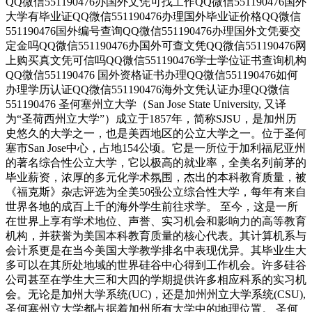
QQ微信551190476办国外文凭可找工作QQ微信551190476国外
大学有毕业证QQ微信551190476办理国外毕业证价格QQ微信
551190476国外编号查询QQ微信551190476办理国外文凭要交
定金吗QQ微信551190476办国外可查文凭QQ微信551190476网
上购买真文凭可信吗QQ微信551190476学士学位证书查询机构
QQ微信551190476 国外资格证书办理QQ微信551190476如何
办理学历认证QQ微信551190476海外文凭认证办理QQ微信
551190476 圣何塞州立大学（San Jose State University, 又译
为“圣荷西州立大学”）成立于1857年，简称SJSU，是加州历
史悠久的大学之一，也是美西地区的公立大学之一。位于圣何
塞市San Jose中心，占地154公顷。它是一所位于加利福尼亚州
的著名综合性公立大学，它以极高的就业率，全美名列前茅的
毕业薪资，浓厚的多元化学术氛围，杰出的本科教育质量，被
《福克斯》杂志评选为全美50强公立综合性大学，每年有来自
世界各地的成百上千的海外学生前往求学。 至今，这是一所
在世界上享有学术地位、声誉、实习机会和影响力的高等教育
机构，并获誉为美国本科教育质量的核心代表。其计算机系与
会计系更是在当今美国大学教学排名中表现优异。其毕业生大
多可以在其所处地域的世界硅谷中心得到工作机会。许多硅谷
公司甚至在学生大三和大四的学期提供许多相应科系的实习机
会。无论是加州大学系统(UC)，还是加州州立大学系统(CSU),
圣何塞州立大学都占据着加州所有大学中的地理位置。 圣何