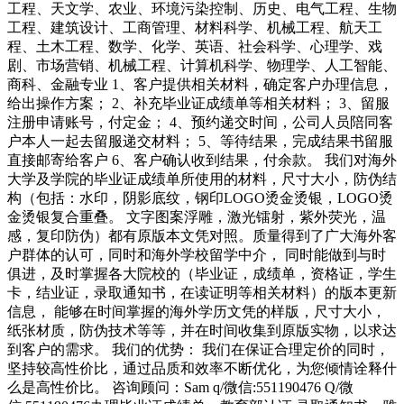
工程、天文学、农业、环境污染控制、历史、电气工程、生物
工程、建筑设计、工商管理、材料科学、机械工程、航天工
程、土木工程、数学、化学、英语、社会科学、心理学、戏
剧、市场营销、机械工程、计算机科学、物理学、人工智能、
商科、金融专业 1、客户提供相关材料，确定客户办理信息，
给出操作方案； 2、补充毕业证成绩单等相关材料； 3、留服
注册申请账号，付定金； 4、预约递交时间，公司人员陪同客
户本人一起去留服递交材料； 5、等待结果，完成结果书留服
直接邮寄给客户 6、客户确认收到结果，付余款。 我们对海外
大学及学院的毕业证成绩单所使用的材料，尺寸大小，防伪结
构（包括：水印，阴影底纹，钢印LOGO烫金烫银，LOGO烫
金烫银复合重叠。 文字图案浮雕，激光镭射，紫外荧光，温
感，复印防伪）都有原版本文凭对照。质量得到了广大海外客
户群体的认可，同时和海外学校留学中介， 同时能做到与时
俱进，及时掌握各大院校的（毕业证，成绩单，资格证，学生
卡，结业证，录取通知书，在读证明等相关材料）的版本更新
信息， 能够在时间掌握的海外学历文凭的样版，尺寸大小，
纸张材质，防伪技术等等，并在时间收集到原版实物，以求达
到客户的需求。 我们的优势： 我们在保证合理定价的同时，
坚持较高性价比，通过品质和效率不断优化，为您倾情诠释什
么是高性价比。 咨询顾问：Sam q/微信:551190476 Q/微