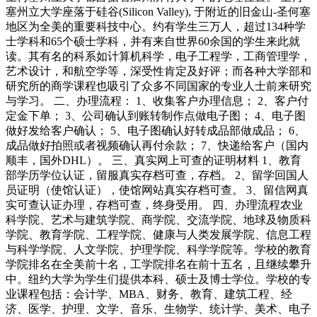
塞州立大学座落于硅谷(Silicon Valley), 于附近的旧金山-圣何塞
地区为全美的重要科技中心。约有学生三万人，超过134种学
士学科和65个硕士学科，并有来自世界60余国的学生来此就
读。其有名的科系如计算机科学，电子工程学，工商管理学，
艺术设计，和航空学等，深受性肯定及好评；而各种大学部和
研究所的商学课程也吸引了众多不同国家的专业人士前来研究
与学习。 二、办理流程： 1、收集客户办理信息； 2、客户付
定金下单； 3、公司确认到账转制作点做电子图； 4、电子图
做好发给客户确认； 5、电子图确认好转成品部做成品； 6、
成品做好拍照或者视频确认再付余款； 7、快递给客户（国内
顺丰，国外DHL）。 三、真实网上可查的证明材料 1、教育
部学历学位认证，留服真实存档可查，存档。 2、留学回国人
员证明（使馆认证），使馆网站真实存档可查。 3、留信网真
实可查认证办理，存档可查，终身受用。 四、办理流程农业
科学院、艺术与建筑学院、商学院、交流学院、地球及物质科
学院、教育学院、工程学院、健康与人类发展学院、信息工程
与科学学院、人文学院、护理学院、科学学院等。学校的教育
学院排名在全美前十名，工学院排名在前十五名，且继续攀升
中。纽约大学为学生们提供本科、硕士及博士学位。学校的专
业课程包括：会计学、MBA、财务、教育、建筑工程、经
济、医学、护理、文学、音乐、生物学、统计学、美术、电子