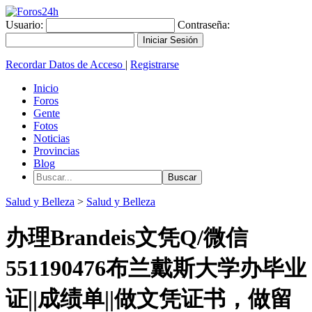
Usuario:
Contraseña:
Recordar Datos de Acceso
|
Registrarse
Inicio
Foros
Gente
Fotos
Noticias
Provincias
Blog
Salud y Belleza
>
Salud y Belleza
办理Brandeis文凭Q/微信
551190476布兰戴斯大学办毕业
证||成绩单||做文凭证书，做留