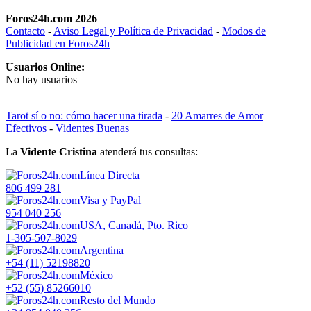
Foros24h.com 2026
Contacto
-
Aviso Legal y Política de Privacidad
-
Modos de
Publicidad en Foros24h
Usuarios Online:
No hay usuarios
Tarot sí o no: cómo hacer una tirada
-
20 Amarres de Amor
Efectivos
-
Videntes Buenas
La
Vidente Cristina
atenderá tus consultas:
Línea Directa
806 499 281
Visa y PayPal
954 040 256
USA, Canadá, Pto. Rico
1-305-507-8029
Argentina
+54 (11) 52198820
México
+52 (55) 85266010
Resto del Mundo