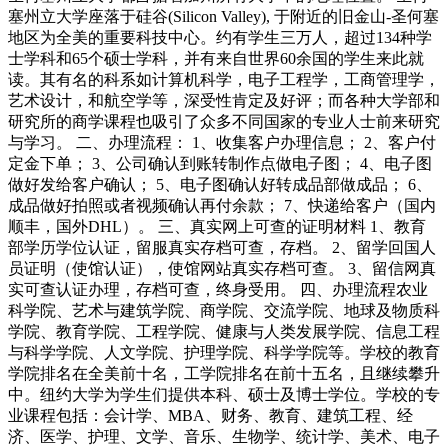
塞州立大学座落于硅谷(Silicon Valley), 于附近的旧金山-圣何塞
地区为全美的重要科技中心。约有学生三万人，超过134种学
士学科和65个硕士学科，并有来自世界60余国的学生来此就
读。其有名的科系如计算机科学，电子工程学，工商管理学，
艺术设计，和航空学等，深受性肯定及好评；而各种大学部和
研究所的商学课程也吸引了众多不同国家的专业人士前来研究
与学习。 二、办理流程： 1、收集客户办理信息； 2、客户付
定金下单； 3、公司确认到账转制作点做电子图； 4、电子图
做好发给客户确认； 5、电子图确认好转成品部做成品； 6、
成品做好拍照或者视频确认再付余款； 7、快递给客户（国内
顺丰，国外DHL）。 三、真实网上可查的证明材料 1、教育
部学历学位认证，留服真实存档可查，存档。 2、留学回国人
员证明（使馆认证），使馆网站真实存档可查。 3、留信网真
实可查认证办理，存档可查，终身受用。 四、办理流程农业
科学院、艺术与建筑学院、商学院、交流学院、地球及物质科
学院、教育学院、工程学院、健康与人类发展学院、信息工程
与科学学院、人文学院、护理学院、科学学院等。学校的教育
学院排名在全美前十名，工学院排名在前十五名，且继续攀升
中。纽约大学为学生们提供本科、硕士及博士学位。学校的专
业课程包括：会计学、MBA、财务、教育、建筑工程、经
济、医学、护理、文学、音乐、生物学、统计学、美术、电子