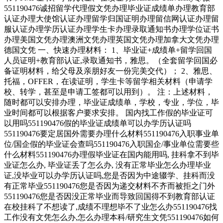
551190476诚招留学代理假文凭办理毕业证成绩单办理教育部
认证办理大使馆认证办理留学归国证明办理留信网认证办理留
服认证办理学历认证办理学生卡办理录取通知书办理学位证书
办理美国文凭办理澳洲文凭办理英国文凭办理加拿大文凭办理
德国文凭 一、快速办理材料： 1、毕业证+成绩单+留学回国
人员证明+教育部认证,录取通知书，雅思。（全套留学回国必
备证明材料，给父母及亲朋好友一份完美交代）； 2、雅思、
托福，OFFER，在读证明，学生卡等留学相关材料（申请学
校、转学，甚至是申请工签都可以用到）。 注：上述材料，
随时都可以安排办理，毕业证成绩单，学校，专业，学位，毕
业时间都可以根据客户要求安排。 国内找工作假的毕业证可
以用吗551190476假的毕业证成绩单可以办学历认证吗
551190476要定居国外需要办理什么材料551190476入职事业单
位/国企假的毕业证会查吗551190476入职国企/事业单位需要些
什么材料551190476办理假毕业证在国内能用吗, 挂科拿不到毕
业证怎么办, 毕业证丢了怎么办, 没有正常毕业怎么办理毕业
证,没毕业可以办学历认证吗,您是否因为中途辍学、挂科而没
有正常毕业551190476您是否因为递交材料不齐而被拒之门外
551190476您是否因没正常毕业而导致回国得不到教育部认证
在校挂科了不想读了,成绩不理想毕不了业怎么办551190476找
工作没有文凭怎么办,怎么办理本科/研究生文凭551190476如何