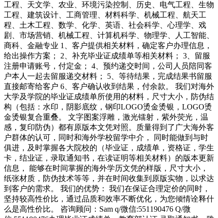
工程、天文学、农业、环境污染控制、历史、电气工程、生物
工程、建筑设计、工商管理、材料科学、机械工程、航天工
程、土木工程、数学、化学、英语、社会科学、心理学、戏
剧、市场营销、机械工程、计算机科学、物理学、人工智能、
商科、金融专业 1、客户提供相关材料，确定客户办理信息，
给出操作方案； 2、补充毕业证成绩单等相关材料； 3、留服
注册申请账号，付定金； 4、预约递交时间，公司人员陪同客
户本人一起去留服递交材料； 5、等待结果，完成结果书留服
直接邮寄给客户 6、客户确认收到结果，付余款。 我们对海外
大学及学院的毕业证成绩单所使用的材料，尺寸大小，防伪结
构（包括：水印，阴影底纹，钢印LOGO烫金烫银，LOGO烫
金烫银复合重叠。 文字图案浮雕，激光镭射，紫外荧光，温
感，复印防伪）都有原版本文凭对照。质量得到了广大海外客
户群体的认可，同时和海外学校留学中介， 同时能做到与时
俱进，及时掌握各大院校的（毕业证，成绩单，资格证，学生
卡，结业证，录取通知书，在读证明等相关材料）的版本更新
信息， 能够在时间掌握的海外学历文凭的样版，尺寸大小，
纸张材质，防伪技术等等，并在时间收集到原版实物，以求达
到客户的需求。 我们的优势： 我们在保证合理定价的同时，
坚持较高性价比，通过品质和效率不断优化，为您倾情诠释什
么是高性价比。 咨询顾问：Sam q/微信:551190476 Q/微