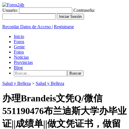
Usuario:
Contraseña:
Recordar Datos de Acceso
|
Registrarse
Inicio
Foros
Gente
Fotos
Noticias
Provincias
Blog
Salud y Belleza
>
Salud y Belleza
办理Brandeis文凭Q/微信
551190476布兰迪斯大学办毕业
证||成绩单||做文凭证书，做留