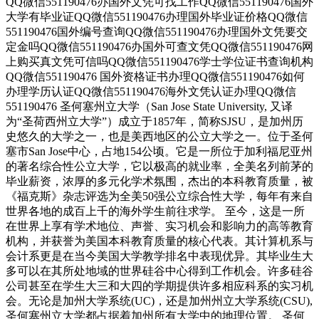
QQ微信551190476办国外文凭可找工作QQ微信551190476国外
大学有毕业证QQ微信551190476办理国外毕业证价格QQ微信
551190476国外编号查询QQ微信551190476办理国外文凭要交
定金吗QQ微信551190476办国外可查文凭QQ微信551190476网
上购买真文凭可信吗QQ微信551190476学士学位证书查询机构
QQ微信551190476 国外资格证书办理QQ微信551190476如何
办理学历认证QQ微信551190476海外文凭认证办理QQ微信
551190476 圣何塞州立大学（San Jose State University, 又译
为“圣荷西州立大学”）成立于1857年，简称SJSU，是加州历
史悠久的大学之一，也是美西地区的公立大学之一。位于圣何
塞市San Jose中心，占地154公顷。它是一所位于加利福尼亚州
的著名综合性公立大学，它以极高的就业率，全美名列前茅的
毕业薪资，浓厚的多元化学术氛围，杰出的本科教育质量，被
《福克斯》杂志评选为全美50强公立综合性大学，每年有来自
世界各地的成百上千的海外学生前往求学。 至今，这是一所
在世界上享有学术地位、声誉、实习机会和影响力的高等教育
机构，并获誉为美国本科教育质量的核心代表。其计算机系与
会计系更是在当今美国大学教学排名中表现优异。其毕业生大
多可以在其所处地域的世界硅谷中心得到工作机会。许多硅谷
公司甚至在学生大三和大四的学期提供许多相应科系的实习机
会。无论是加州大学系统(UC)，还是加州州立大学系统(CSU),
圣何塞州立大学都占据着加州所有大学中的地理位置。 圣何