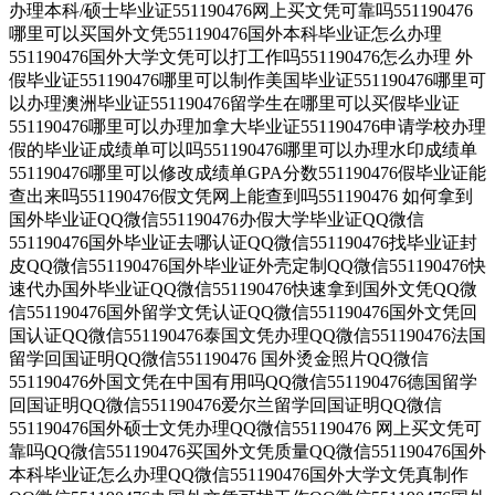
办理本科/硕士毕业证551190476网上买文凭可靠吗551190476
哪里可以买国外文凭551190476国外本科毕业证怎么办理
551190476国外大学文凭可以打工作吗551190476怎么办理 外
假毕业证551190476哪里可以制作美国毕业证551190476哪里可
以办理澳洲毕业证551190476留学生在哪里可以买假毕业证
551190476哪里可以办理加拿大毕业证551190476申请学校办理
假的毕业证成绩单可以吗551190476哪里可以办理水印成绩单
551190476哪里可以修改成绩单GPA分数551190476假毕业证能
查出来吗551190476假文凭网上能查到吗551190476 如何拿到
国外毕业证QQ微信551190476办假大学毕业证QQ微信
551190476国外毕业证去哪认证QQ微信551190476找毕业证封
皮QQ微信551190476国外毕业证外壳定制QQ微信551190476快
速代办国外毕业证QQ微信551190476快速拿到国外文凭QQ微
信551190476国外留学文凭认证QQ微信551190476国外文凭回
国认证QQ微信551190476泰国文凭办理QQ微信551190476法国
留学回国证明QQ微信551190476 国外烫金照片QQ微信
551190476外国文凭在中国有用吗QQ微信551190476德国留学
回国证明QQ微信551190476爱尔兰留学回国证明QQ微信
551190476国外硕士文凭办理QQ微信551190476 网上买文凭可
靠吗QQ微信551190476买国外文凭质量QQ微信551190476国外
本科毕业证怎么办理QQ微信551190476国外大学文凭真制作