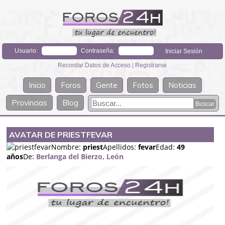
Usuario:
Contraseña:
Recordar Datos de Acceso
|
Registrarse
Inicio
Foros
Gente
Fotos
Noticias
Provincias
Blog
AVATAR DE PRIESTFEVAR
Nombre:
priest
Apellidos:
fevar
Edad:
49
años
De:
Berlanga del Bierzo, León