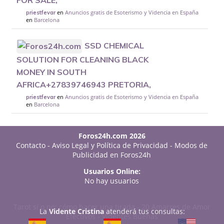
en
Anuncios gratis de Esoterismo y Videncia en España
priestfevar
en
Barcelona
SSD CHEMICAL
SOLUTION FOR CLEANING BLACK
MONEY IN SOUTH
AFRICA+27839746943 PRETORIA,
en
Anuncios gratis de Esoterismo y Videncia en España
priestfevar
en
Barcelona
Foros24h.com 2026
Contacto
-
Aviso Legal y Política de Privacidad
-
Modos de
Publicidad en Foros24h
Usuarios Online:
No hay usuarios
Tarot sí o no: cómo hacer una tirada
-
20 Amarres de Amor
La
Vidente Cristina
atenderá tus consultas:
Efectivos
-
Videntes Buenas