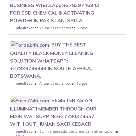
BUSINESS WhatsApp:+27839746943
FOR SSD CHEMICAL & ACTIVATING
POWDER IN PAKISTAN, SRI LA
en
Anuncios esotéricos
en
Burgos
priestfevar
BUY THE BEST
QUALITY BLACK MONEY CLEANING
SOLUTION WHATSAPP:
+27839746943 IN SOUTH AFRICA,
BOTSWANA,
en
Anuncios esotéricos
en
Burgos
priestfevar
REGISTER AS AN
ILLUMINATI MEMBER THROUGH OUR
MAIN WATSUPP NO+27790324557
WITH OUT HUMAN SACRICESACRI
en
Bulimia, anorexia, trastornos de la alimentación
en
priestfevar
Álava