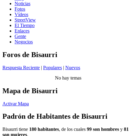
Noticias
Fotos
Vídeos
StreetView
El Tiempo
Enlaces
Gente
Negocios
Foros de Bisaurri
Respuesta Reciente
|
Populares
|
Nuevos
No hay temas
Mapa de Bisaurri
Activar Mapa
Padrón de Habitantes de Bisaurri
Bisaurri tiene
180 habitantes
, de los cuales
99 son hombres
y
81
son mujeres
.