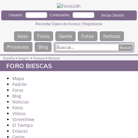
Usuario:
Contraseña:
Recordar Datos de Acceso
|
Registrarse
Inicio
Foros
Gente
Fotos
Noticias
Provincias
Blog
España
>
Aragón
>
Huesca
>
Biescas
FORO BIESCAS
Mapa
Padrón
Foros
Blog
Noticias
Fotos
Vídeos
StreetView
El Tiempo
Enlaces
Gente